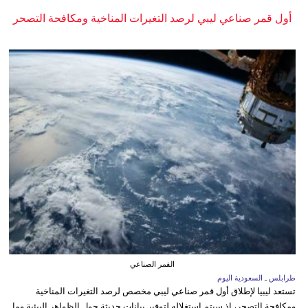
أول قمر صناعي ليبي لرصد التغيرات المناخية ومكافحة التصحر
القمر الصناعي
طرابلس ـ السعودية اليوم
تستعد ليبيا لإطلاق أول قمر صناعي ليبي مخصص لرصد التغيرات المناخية
ومكافحة التصحر، إذ سيتم استغلاله لتوفير بيانات حديثة حول الظواهر البيئية وما