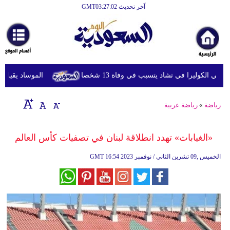
آخر تحديث GMT03:27:02
الرئيسية
أخبارعاجلة
رياضة
 الكوليرا في تشاد يتسبب في وفاة 13 شخصا
الموساد يقيل مسؤول
ثقافة
إقتصاد
رياضة
»
رياضة عربية
فن
«الغيابات» تهدد انطلاقة لبنان في تصفيات كأس العالم
وموسيقى
16:54 2023 الخميس ,09 تشرين الثاني / نوفمبر
GMT
أزياء
صحة
وتغذية
سياحة