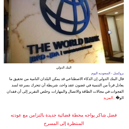
البنك الدولي
بروكسل - السعوديه اليوم
قال البنك الدولي إن الذكاء الاصطناعي قد يمكن البلدان النامية من تحقيق ما
يعادل قرناً من التنمية في غضون عقد واحد، شريطة أن تتحرك بسرعة لسد
الفجوات في مجالات الطاقة والاتصال والمهارات. وخلص التقرير إلى أن فقدان
الو�...
المزيد
فضل شاكر يواجه محطة قضائية جديدة بالتزامن مع عودته
المنتظرة إلى المسرح