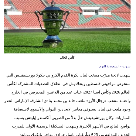
وسفر
ديكور
أخبار
إعلام
تعليم
كأس العالم
بيروت - السعودية اليوم
مرأة
شهدت لائحة مدرّب منتخب لبنان لكرة القدم الكرواتي نيكولا يورتشيفيتش التي
علوم
ستخوض مواجهتي فلسطين وبنغلاديش في انطلاق التصفيات المشتركة لكأس
وتكنولوجيا
العالم 2026 وكأس آسيا 2027، غياب عدد من اللاعبين المحترفين في الخارج.
واعتمد منتخب «رجال الأرز» ملعب خالد بن محمد بنادي الشارقة الإماراتي، لتعذر
بيئة
وجود ملعب في لبنان يستوفي معايير الاتحادين الدولي والآسيوي لاستضافة
مدوَّنات
المباريات. وكان يورتشيفيتش حلّ بدلاً من الصربي ألكسندر إيليتش بسبب
تواضع النتائج في الأشهر الأخيرة. وشهدت التشكيلة الرسمية الأولى للمدرب
أبراج
الجديد والمؤلفة من 25 لاعباً، غياب باسل جرادي مهاجم بانكوك يونايتد