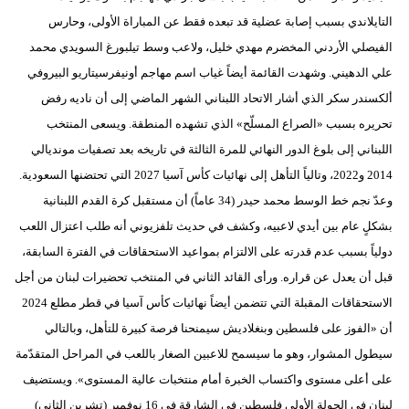
التايلاندي بسبب إصابة عضلية قد تبعده فقط عن المباراة الأولى، وحارس
فيديو
الفيصلي الأردني المخضرم مهدي خليل، ولاعب وسط تيلبورغ السويدي محمد
سيارات
علي الدهيني. وشهدت القائمة أيضاً غياب اسم مهاجم أونيفرسيتاريو البيروفي
ألكسندر سكر الذي أشار الاتحاد اللبناني الشهر الماضي إلى أن ناديه رفض
تحريره بسبب «الصراع المسلّح» الذي تشهده المنطقة. ويسعى المنتخب
اللبناني إلى بلوغ الدور النهائي للمرة الثالثة في تاريخه بعد تصفيات مونديالي
2014 و2022، وتالياً التأهل إلى نهائيات كأس آسيا 2027 التي تحتضنها السعودية.
وعدّ نجم خط الوسط محمد حيدر (34 عاماً) أن مستقبل كرة القدم اللبنانية
بشكلٍ عام بين أيدي لاعبيه، وكشف في حديث تلفزيوني أنه طلب اعتزال اللعب
دولياً بسبب عدم قدرته على الالتزام بمواعيد الاستحقاقات في الفترة السابقة،
قبل أن يعدل عن قراره. ورأى القائد الثاني في المنتخب تحضيرات لبنان من أجل
الاستحقاقات المقبلة التي تتضمن أيضاً نهائيات كأس آسيا في قطر مطلع 2024
أن «الفوز على فلسطين وبنغلاديش سيمنحنا فرصة كبيرة للتأهل، وبالتالي
سيطول المشوار، وهو ما سيسمح للاعبين الصغار باللعب في المراحل المتقدّمة
على أعلى مستوى واكتساب الخبرة أمام منتخبات عالية المستوى». ويستضيف
لبنان في الجولة الأولى فلسطين في الشارقة في 16 نوفمبر (تشرين الثاني)