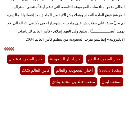
الحالي ضمن منافسات المجموعة التاسعة التي تضم أيضاً منتخبي أستراليا،
المرشح فوق العادة للتصدر وبنغلاديش الآتية من الملحق بعد إقصائها المالديف،
ثم يحلّ ضيفا على بنغلاديش على ملعب «باشوندارا» في دكا في 21 الحالي. قد
يهمك أيضــــــــــــــــًا : تعليق ولي العهد إطلاق «كأس العالم للرياضات
الإلكترونية» إنفانتينو يقرب السعودية من تنظيم كأس العالم 2034
اخبار السعودية اليوم
أخر اخبار السعودية
اخبار السعودية عاجل
Saudia Today
أخبار السعودية والعالم
كأس العالم 2026
منتخب لبنان
ملعب خالد بن محمد بنادي