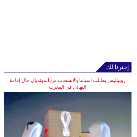
إخترنا لك
روبياليس يطالب إسبانيا بالانسحاب من المونديال حال إقامة
النهائي في المغرب