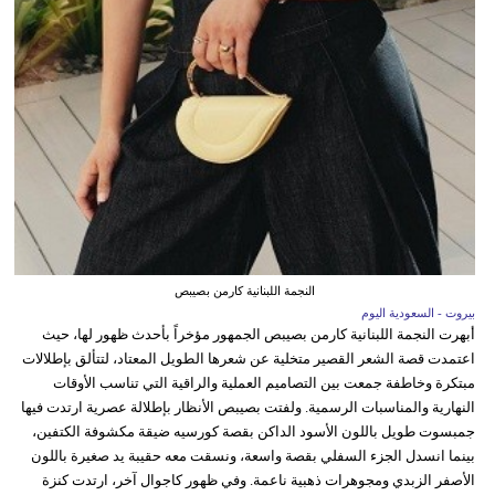
النجمة اللبنانية كارمن بصيبص
بيروت - السعودية اليوم
أبهرت النجمة اللبنانية كارمن بصيبص الجمهور مؤخراً بأحدث ظهور لها، حيث
اعتمدت قصة الشعر القصير متخلية عن شعرها الطويل المعتاد، لتتألق بإطلالات
مبتكرة وخاطفة جمعت بين التصاميم العملية والراقية التي تناسب الأوقات
النهارية والمناسبات الرسمية. ولفتت بصيبص الأنظار بإطلالة عصرية ارتدت فيها
جمبسوت طويل باللون الأسود الداكن بقصة كورسيه ضيقة مكشوفة الكتفين،
بينما انسدل الجزء السفلي بقصة واسعة، ونسقت معه حقيبة يد صغيرة باللون
الأصفر الزبدي ومجوهرات ذهبية ناعمة. وفي ظهور كاجوال آخر، ارتدت كنزة