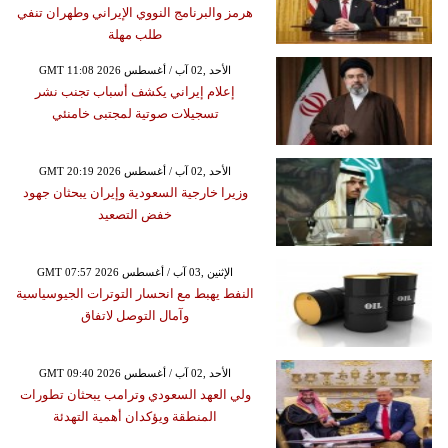
هرمز والبرنامج النووي الإيراني وطهران تنفي
طلب مهلة
GMT 11:08 2026 الأحد ,02 آب / أغسطس
إعلام إيراني يكشف أسباب تجنب نشر
تسجيلات صوتية لمجتبى خامنئي
GMT 20:19 2026 الأحد ,02 آب / أغسطس
وزيرا خارجية السعودية وإيران يبحثان جهود
خفض التصعيد
GMT 07:57 2026 الإثنين ,03 آب / أغسطس
النفط يهبط مع انحسار التوترات الجيوسياسية
وآمال التوصل لاتفاق
GMT 09:40 2026 الأحد ,02 آب / أغسطس
ولي العهد السعودي وترامب يبحثان تطورات
المنطقة ويؤكدان أهمية التهدئة