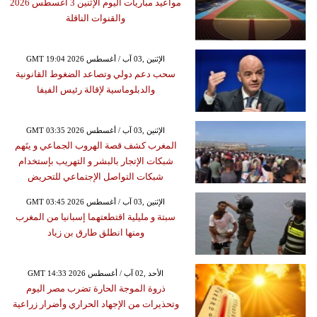
مواعيد مباريات اليوم الإثنين 3 أغسطس 2026
والقنوات الناقلة
GMT 19:04 2026 الإثنين ,03 آب / أغسطس
سحب دعم دولي وتصاعد الضغوط القانونية
والدبلوماسية لإقالة رئيس الفيفا
GMT 03:35 2026 الإثنين ,03 آب / أغسطس
المغرب كشف قصة الهروب الجماعي و يتَهم
شبكات الإتجار بالبشر و التهريب بإستخدام
شبكات التواصل الإجتماعي للتحريض
GMT 03:45 2026 الإثنين ,03 آب / أغسطس
سبتة و مليلية اقتطعتهما إسبانيا من المغرب
ومنها انطلق طارق بن زياد
GMT 14:33 2026 الأحد ,02 آب / أغسطس
ذروة الموجة الحارة تضرب مصر اليوم
وتحذيرات من الإجهاد الحراري وأضرار زراعية