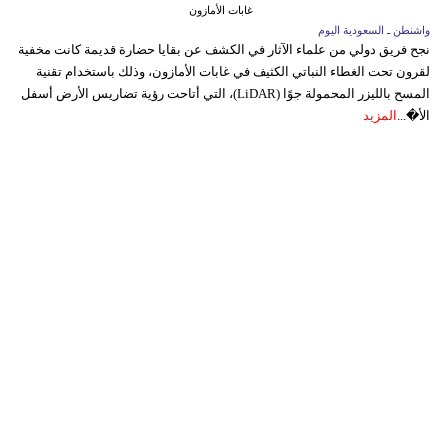
غابات الأمازون
واشنطن ـ السعودية اليوم
نجح فريق دولي من علماء الآثار في الكشف عن بقايا حضارة قديمة كانت مخفية
لقرون تحت الغطاء النباتي الكثيف في غابات الأمازون، وذلك باستخدام تقنية
المسح بالليزر المحمولة جوًا (LiDAR)، التي أتاحت رؤية تضاريس الأرض أسفل
الأ�...
المزيد