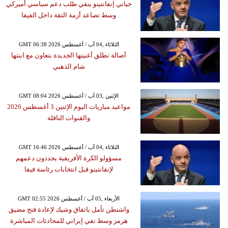
جياني إنفانتينو ينفي طلب دعم سياسي أميركي
وسط تصاعد أزمة الثقة داخل الفيفا
GMT 06:38 2026 الثلاثاء ,04 آب / أغسطس
أصالة تطلق أغنيتها الجديدة بتعاون مع ابنتها
شام الذهبي
GMT 08:04 2026 الإثنين ,03 آب / أغسطس
مواعيد مباريات اليوم الإثنين 3 أغسطس 2026
والقنوات الناقلة
GMT 16:46 2026 الثلاثاء ,04 آب / أغسطس
مسؤولو الكرة الأفريقية يجددون دعمهم
لإنفانتينو قبل انتخابات رئاسة فيفا
GMT 02:55 2026 الأربعاء ,05 آب / أغسطس
واشنطن تأمل باتفاق وشيك لإعادة فتح مضيق
هرمز وسط نفي إيراني للمحادثات المباشرة