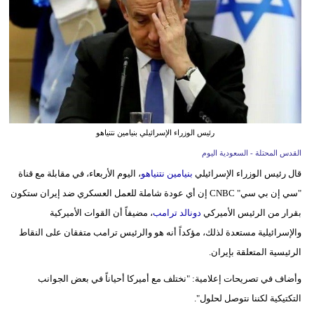
وسفر
ديكور
أخبار
إعلام
تعليم
رئيس الوزراء الإسرائيلي بنيامين نتنياهو
القدس المحتلة - السعودية اليوم
مرأة
قال رئيس الوزراء الإسرائيلي
بنيامين نتنياهو
، اليوم الأربعاء، في مقابلة مع قناة
علوم
"سي إن بي سي" CNBC إن أي عودة شاملة للعمل العسكري ضد إيران ستكون
وتكنولوجيا
بقرار من الرئيس الأميركي
دونالد ترامب
، مضيفاً أن القوات الأميركية
والإسرائيلية مستعدة لذلك، مؤكداً أنه هو والرئيس ترامب متفقان على النقاط
بيئة
الرئيسية المتعلقة بإيران.
مدوَّنات
وأضاف في تصريحات إعلامية: "نختلف مع أميركا أحياناً في بعض الجوانب
التكتيكية لكننا نتوصل لحلول".
أبراج