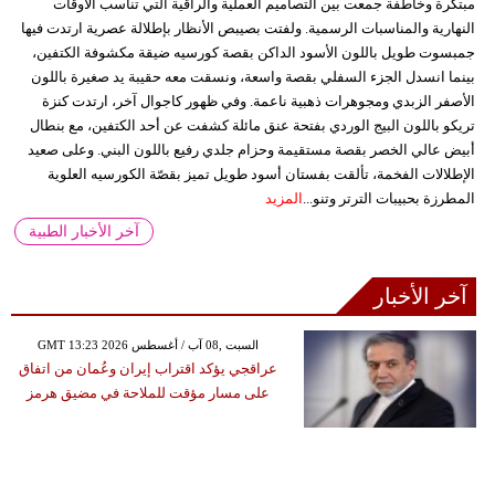
مبتكرة وخاطفة جمعت بين التصاميم العملية والراقية التي تناسب الأوقات
النهارية والمناسبات الرسمية. ولفتت بصيبص الأنظار بإطلالة عصرية ارتدت فيها
جمبسوت طويل باللون الأسود الداكن بقصة كورسيه ضيقة مكشوفة الكتفين،
بينما انسدل الجزء السفلي بقصة واسعة، ونسقت معه حقيبة يد صغيرة باللون
الأصفر الزبدي ومجوهرات ذهبية ناعمة. وفي ظهور كاجوال آخر، ارتدت كنزة
تريكو باللون البيج الوردي بفتحة عنق مائلة كشفت عن أحد الكتفين، مع بنطال
أبيض عالي الخصر بقصة مستقيمة وحزام جلدي رفيع باللون البني. وعلى صعيد
الإطلالات الفخمة، تألقت بفستان أسود طويل تميز بقصّة الكورسيه العلوية
المطرزة بحبيبات الترتر وتنو...
المزيد
آخر الأخبار الطبية
آخر الأخبار
GMT 13:23 2026 السبت ,08 آب / أغسطس
عراقجي يؤكد اقتراب إيران وعُمان من اتفاق
على مسار مؤقت للملاحة في مضيق هرمز