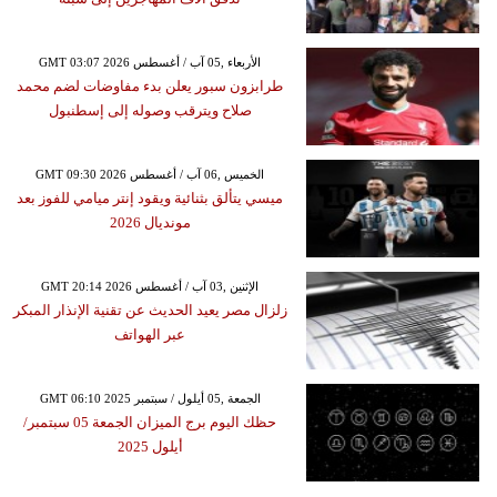
GMT 03:07 2026 الأربعاء ,05 آب / أغسطس
طرابزون سبور يعلن بدء مفاوضات لضم محمد
صلاح ويترقب وصوله إلى إسطنبول
GMT 09:30 2026 الخميس ,06 آب / أغسطس
ميسي يتألق بثنائية ويقود إنتر ميامي للفوز بعد
مونديال 2026
GMT 20:14 2026 الإثنين ,03 آب / أغسطس
زلزال مصر يعيد الحديث عن تقنية الإنذار المبكر
عبر الهواتف
GMT 06:10 2025 الجمعة ,05 أيلول / سبتمبر
حظك اليوم برج الميزان الجمعة 05 سبتمبر/
أيلول 2025