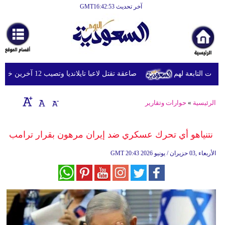
آخر تحديث GMT16:42:53
الرئيسية
أخبارعاجلة
رياضة
ت التابعة لهم
صاعقة تقتل لاعبا تايلانديا وتصيب 12 آخرين خلال مباراة
ثقافة
إقتصاد
الرئيسية
»
حوارات وتقارير
فن
نتنياهو أي تحرك عسكري ضد إيران مرهون بقرار ترامب
وموسيقى
20:43 2026 الأربعاء ,03 حزيران / يونيو
GMT
أزياء
صحة
وتغذية
سياحة