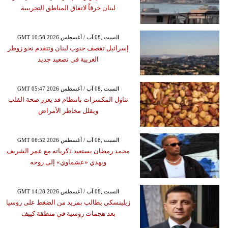
لبنان خرقاً لاتفاق المناطق التجريبية
GMT 10:58 2026 السبت ,08 آب / أغسطس
إسرائيل تقصف جنوب لبنان وتتقدم نحو زوطر
الغربية في تصعيد جديد
GMT 05:47 2026 السبت ,08 آب / أغسطس
تناول المكسرات بانتظام قد يعزز صحة القلب
ويقلل مخاطر الأمراض
GMT 06:52 2026 السبت ,08 آب / أغسطس
محمد رمضان يستعيد ذكرياته مع عمر الشريف
ويهدي «عشماوي» إلى روحه
GMT 14:28 2026 السبت ,08 آب / أغسطس
زيلينسكي يطالب بمزيد من الضغط على روسيا
بعد هجمات روسية في منطقة كييف