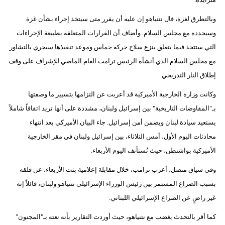
وبالتطرق لغزة، قال نتنياهو إن عليه أن يقرر متى سيتخذ إجراء بشأن غزة
وسيحدده مع مجلس السلام. وأضاف أن القرارات المتعلقة بطبيعة الإجراءات
التي ستتخذ فيما يتعلق بنزع سلاح حركة حماس وموعد تنفيذها سيجري بالتشاور
مع مجلس السلام الذي أنشأه الرئيس ترامب العام الماضي للإشراف على وقف
إطلاق النار التدريجي.
وكانت وزارة الخارجية الأميركية قد أعربت عن التزامها بتسيير ما وصفتها
بـ"المفاوضات التاريخية" بين إسرائيل ولبنان، مشددة على أنها تريد اتفاقاً شاملاً
يستعيد سيادة لبنان ويضمن أمن إسرائيل. جاء البيان الأميركي بعد انتهاء
محادثات اليوم الأول، أمس الثلاثاء، بين إسرائيل ولبنان في مقر الخارجية
الأميركية بواشنطن، حيث تُستأنف اليوم الأربعاء.
وفي سياق متصل، أعرب ترامب، خلال مقابلة إعلامية بثت الأربعاء، عن قلقه
بسبب الصراع المستمر بين رئيس الوزراء الإسرائيلي نتنياهو ولبنان، قائلاً إنه
غير راضٍ عن الصراع الإسرائيلي اللبناني.
كما أقر بالتحدث بغضب مع نتنياهو، حيث أوردت التقارير بأنه نعته بـ"المجنون"