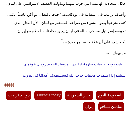
خلال المحادثة الهاتفية التي جرت بينهما وتناولت القصف الإسرائيلي على لبنان.
وأضاف ترامب في المقابلة في بودكاست: "حدث بالفعل.. لم أكن غاضباً، لكنني
كنت منزعجاً بعض الشيء من صراعه المستمر مع لبنان"، لأن القتال الذي
تخوضه إسرائيل ضد حزب الله في لبنان يعيق محادثات السلام مع إيران.
لكنه شدد على أن علاقته بنتنياهو جيدة جداً.
قد يهمك أيضــــــــــــــا
نتنياهو يوجه تعليمات صارمة لرئيس الموساد الجديد رومان غوفمان
نتنياهو إذا استمرت هجمات حزب الله فسنستهدف أهدافاً في بيروت
السعودية اليوم
اخبار السعودية
Alsaudia today
دونالد ترامب
بنيامين نتنياهو
إيران