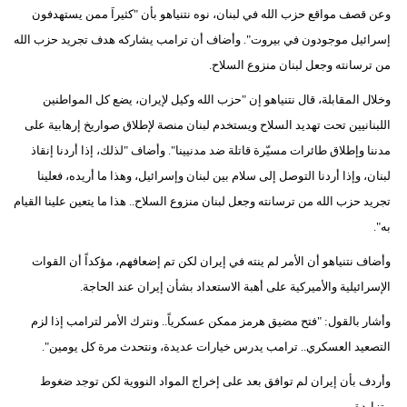
وعن قصف مواقع حزب الله في لبنان، نوه نتنياهو بأن "كثيراَ ممن يستهدفون
فيديو
إسرائيل موجودون في بيروت". وأضاف أن ترامب يشاركه هدف تجريد حزب الله
سيارات
من ترسانته وجعل لبنان منزوع السلاح.
وخلال المقابلة، قال نتنياهو إن "حزب الله وكيل لإيران، يضع كل المواطنين
اللبنانيين تحت تهديد السلاح ويستخدم لبنان منصة لإطلاق صواريخ إرهابية على
مدننا وإطلاق طائرات مسيّرة قاتلة ضد مدنيينا". وأضاف "لذلك، إذا أردنا إنقاذ
لبنان، وإذا أردنا التوصل إلى سلام بين لبنان وإسرائيل، وهذا ما أريده، فعلينا
تجريد حزب الله من ترسانته وجعل لبنان منزوع السلاح.. هذا ما يتعين علينا القيام
به".
وأضاف نتنياهو أن الأمر لم ينته في إيران لكن تم إضعافهم، مؤكداً أن القوات
الإسرائيلية والأميركية على أهبة الاستعداد بشأن إيران عند الحاجة.
وأشار بالقول: "فتح مضيق هرمز ممكن عسكرياً.. ونترك الأمر لترامب إذا لزم
التصعيد العسكري.. ترامب يدرس خيارات عديدة، ونتحدث مرة كل يومين".
وأردف بأن إيران لم توافق بعد على إخراج المواد النووية لكن توجد ضغوط
متزايدة.