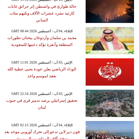
حالة طوارئ في واشنطن إثر حرائق غابات
كارثية تشرد عشرات الآلاف وتلتهم مئات
المباني
GMT 08:44 2026 الثلاثاء ,04 آب / أغسطس
محمد بن سلمان وأردوغان يبحثان تطورات
المنطقة وأنقرة تؤكد دعمها للسعودية
GMT 11:01 2026 الإثنين ,03 آب / أغسطس
الوداد الرياضي يعلن عودة يحيى عطية الله
بعقد لموسم واحد
GMT 22:54 2026 الإثنين ,03 آب / أغسطس
تحقيق إسرائيلي يرصد تدمير قرى في جنوب
لبنان
GMT 02:15 2026 الثلاثاء ,04 آب / أغسطس
فون دير لاين تدعو إلى تحرك أوروبي موحد بعد
تدفق آلاف المهاجرين إلى سبتة