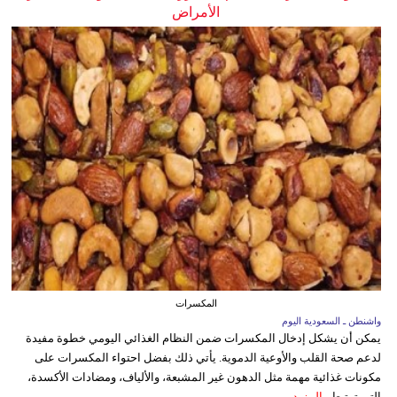
الأمراض
المكسرات
واشنطن ـ السعودية اليوم
يمكن أن يشكل إدخال المكسرات ضمن النظام الغذائي اليومي خطوة مفيدة
لدعم صحة القلب والأوعية الدموية. يأتي ذلك بفضل احتواء المكسرات على
مكونات غذائية مهمة مثل الدهون غير المشبعة، والألياف، ومضادات الأكسدة،
التي ترتبط...
المزيد