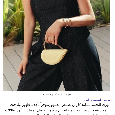
النجمة اللبنانية كارمن بصيبص
بيروت - السعودية اليوم
أبهرت النجمة اللبنانية كارمن بصيبص الجمهور مؤخراً بأحدث ظهور لها، حيث
اعتمدت قصة الشعر القصير متخلية عن شعرها الطويل المعتاد، لتتألق بإطلالات