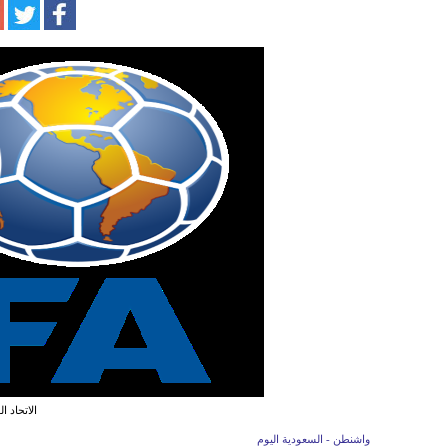
الاتحاد ا
واشنطن - السعودية اليوم