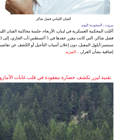
الفنان اللبناني فضل شاكر
بيروت ـ السعودية اليوم
أجّلت المحكمة العسكرية في لبنان، الأربعاء، جلسة محاكمة الفنان اللبن
فضل شاكر، التي كانت مقرر عقدها ف
سبتمبر/أيلول المقبل، دون إعلان أسباب التأجيل أو الكشف عن تفاصي
إضافية بشأن القرار، ...
المزيد
تقنية ليزر تكشف حضارة مفقودة في قلب غابات الأمازو