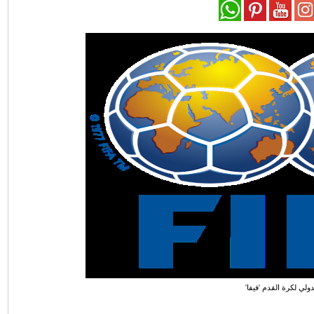
لدولي لكرة القدم 'فيفا'