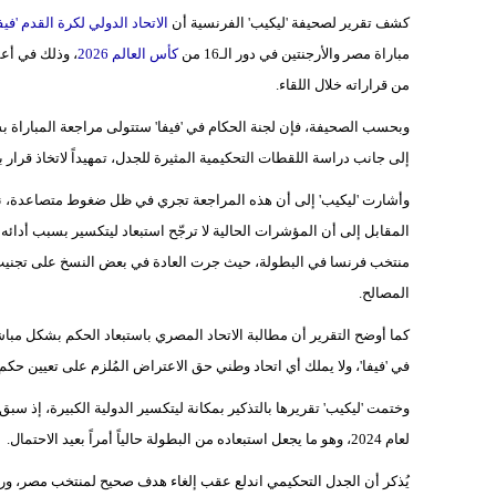
كشف تقرير لصحيفة 'ليكيب' الفرنسية أن
الاتحاد الدولي لكرة القدم 'فيف
مباراة مصر والأرجنتين في دور الـ16 من
كأس العالم 2026
، وذلك في أعق
من قراراته خلال اللقاء.
وبحسب الصحيفة، فإن لجنة الحكام في 'فيفا' ستتولى مراجعة المباراة بش
إلى جانب دراسة اللقطات التحكيمية المثيرة للجدل، تمهيداً لاتخاذ قرار
وأشارت 'ليكيب' إلى أن هذه المراجعة تجري في ظل ضغوط متصاعدة، نتيج
المقابل إلى أن المؤشرات الحالية لا ترجّح استبعاد ليتكسير بسبب أدائه
منتخب فرنسا في البطولة، حيث جرت العادة في بعض النسخ على تجنيب حكا
المصالح.
كما أوضح التقرير أن مطالبة الاتحاد المصري باستبعاد الحكم بشكل مباش
في 'فيفا'، ولا يملك أي اتحاد وطني حق الاعتراض المُلزم على تعيين حكم ب
لعام 2024، وهو ما يجعل استبعاده من البطولة حالياً أمراً بعيد الاحتمال.
يُذكر أن الجدل التحكيمي اندلع عقب إلغاء هدف صحيح لمنتخب مصر، ور