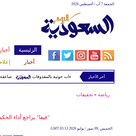
الجمعة 7 آب / أغسطس 2026
الرئيسية
أخبار
أخبار
إعلام
وفات
أخر الأخبار
صاعقة تقتل لاعبا تايلان
رياضة
»
تحقيقات
"فيفا" يراجع أداء الحك
03:13 2026 الخميس ,09 تموز / يوليو
GMT