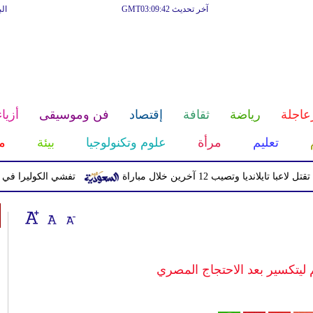
آخر تحديث GMT03:09:42
ال
عاجلة
رياضة
ثقافة
إقتصاد
فن وموسيقى
أزياء
تعليم
مرأة
علوم وتكنولوجيا
بيئة
م
ديا وتصيب 12 آخرين خلال مباراة
تفشي الكوليرا في تشاد يتسبب 
م ليتكسير بعد الاحتجاج المصري