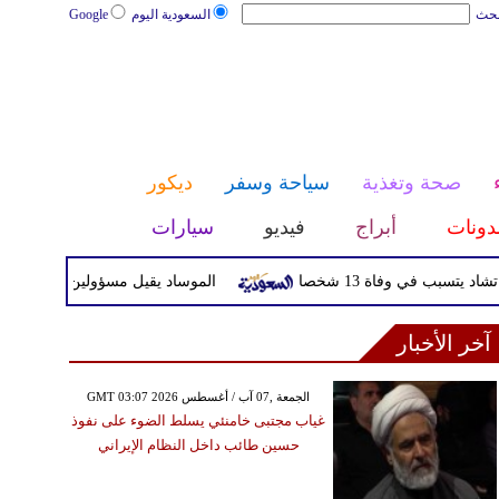
بحث
السعودية اليوم
Google
صحة وتغذية
سياحة وسفر
ديكور
دونات
أبراج
فيديو
سيارات
في وفاة 13 شخصا
الموساد يقيل مسؤولين بارزين بعد تعثر خ
آخر الأخبار
GMT 03:07 2026 الجمعة ,07 آب / أغسطس
غياب مجتبى خامنئي يسلط الضوء على نفوذ
حسين طائب داخل النظام الإيراني