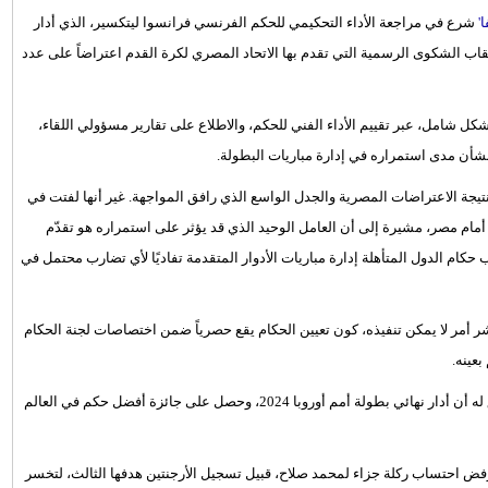
ا'
شرع في مراجعة الأداء التحكيمي للحكم الفرنسي فرانسوا ليتكسير، الذي أدار
اب الشكوى الرسمية التي تقدم بها الاتحاد المصري لكرة القدم اعتراضاً على عدد
كل شامل، عبر تقييم الأداء الفني للحكم، والاطلاع على تقارير مسؤولي اللقاء،
 بشأن مدى استمراره في إدارة مباريات البطولة.
ة الاعتراضات المصرية والجدل الواسع الذي رافق المواجهة. غير أنها لفتت في
 أمام مصر، مشيرة إلى أن العامل الوحيد الذي قد يؤثر على استمراره هو تقدّم
م الدول المتأهلة إدارة مباريات الأدوار المتقدمة تفاديًا لأي تضارب محتمل في
ر أمر لا يمكن تنفيذه، كون تعيين الحكام يقع حصرياً ضمن اختصاصات لجنة الحكام
عينه.
وختمت 'ليكيب' تقريرها بالتذكير بمكانة ليتكسير الدولية الكبيرة، إذ سبق له أن أدار نهائي بطولة أمم أوروبا 2024، وحصل على جائزة أفضل حكم في العالم
فض احتساب ركلة جزاء لمحمد صلاح، قبيل تسجيل الأرجنتين هدفها الثالث، لتخسر