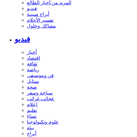
المزيد من أخبار الطالع
فيديو
أبراج صينية
تفسير الأحلام
مشاكل وحلول
فيديو
أخبار
اقتصاد
ثقافة
رياضة
فن وموسيقى
ستايل
صحة
سياحة وسفر
عجائب غرائب
إعلام
تعليم
نساء
علوم وتكنولوجيا
بيئة
أبراج