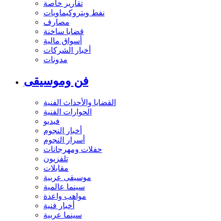
تقارير خاصة
نفط وبتروكيماويات
مصارف
قضايا ساخنة
أسواق مالية
أخبار الشركات
مدونات
فن وموسيقى
القضايا والأحداث الفنية
الحوارات الفنية
فيديو
أخبار النجوم
أسرار النجوم
حفلات ومهرجانات
تلفزيون
مقابلات
موسيقى عربية
سينما عالمية
مواهب واعدة
أخبار فنية
سينما عربية