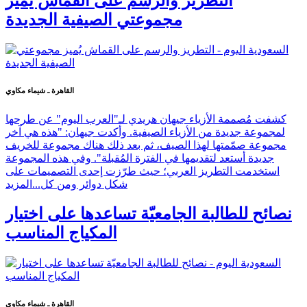
التطريز والرسم على القماش يُميز
مجموعتي الصيفية الجديدة
القاهرة ـ شيماء مكاوي
كشفت مُصممة الأزياء جيهان هريدي لـ"العرب اليوم" عن طرحها
لمجموعة جديدة من الأزياء الصيفية. وأكدت جيهان: "هذه هي آخر
مجموعة صمّمتها لهذا الصيف، ثم بعد ذلك هناك مجموعة للخريف
جديدة أستعد لتقديمها في الفترة المُقبلة". وفي هذه المجموعة
استخدمت التطريز العربي؛ حيث طرّزت إحدى التصميمات على
شكل دوائر ومن كل...
المزيد
نصائح للطالبة الجامعيّة تساعدها على اختيار
المكياج المناسب
القاهرة ـ شيماء مكاوي