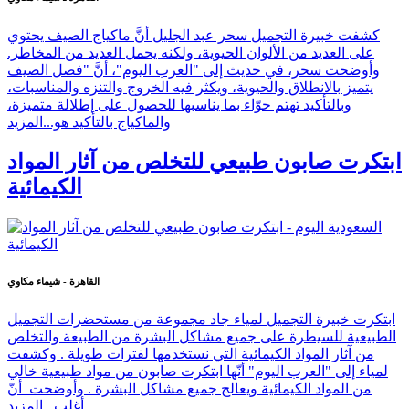
كشفت خبيرة التجميل سحر عبد الجليل أنَّ ماكياج الصيف يحتوي
على العديد من الألوان الحيوية، ولكنه يحمل العديد من المخاطر.
وأوضحت سحر، في حديث إلى "العرب اليوم"، أنَّ "فصل الصيف
يتميز بالانطلاق والحيوية، ويكثر فيه الخروج والتنزه والمناسبات،
وبالتأكيد تهتم حوّاء بما يناسبها للحصول على إطلالة متميزة،
والماكياج بالتأكيد هو...
المزيد
ابتكرت صابون طبيعي للتخلص من آثار المواد
الكيمائية
القاهرة - شيماء مكاوي
ابتكرت خبيرة التجميل لمياء جاد مجموعة من مستحضرات التجميل
الطبيعية للسيطرة على جميع مشاكل البشرة من الطبيعة والتخلص
من آثار المواد الكيمائية التي نستخدمها لفترات طويلة . وكشفت
لمياء إلى "العرب اليوم" أنّها ابتكرت صابون من مواد طبيعية خالي
من المواد الكيمائية ويعالج جميع مشاكل البشرة . وأوضحت أنّ
أغلب...
المزيد