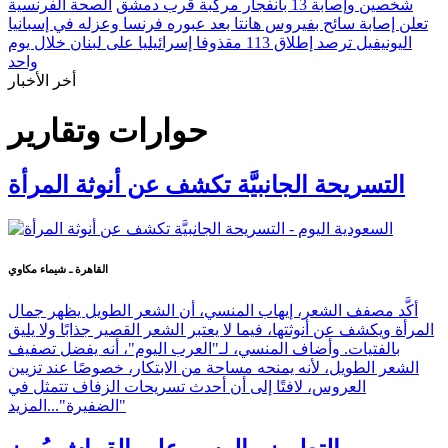
شخصين وإصابة 13 بانفجار مركبة قرب دمشق
الصحة الفرنسية
تعلن إصابة سائح بفيروس هانتا بعد عبوره فرنسا وعزله في إسبانيا
اليونيفيل ترصد إطلاق 113 مقذوفا إسرائيليا على لبنان خلال يوم
واحد
أخر الأخبار
حوارات وتقارير
التسريحة الجانبيَّة تكشف عن أنوثة المرأة
القاهرة ـ شيماء مكاوي
أكَّد مصفف الشعر، إيهاب المنسي، أن الشعر الطويل يظهر جمال
المرأة ويكشف عن أنوثتها، فيما لا يعتبر الشعر القصير جذابًا ولا يليق
بالفتيات. وأضاف المنسي، لـ"العرب اليوم"، أنه يفضل تصفيف
الشعر الطويل، لأنه يمنحه مساحة من الابتكار، خصوصًا عند تزيين
العروس، لافتًا إلى أن أحدث تسريحات الزفاف تتمثل في
"الضفيرة"...
المزيد