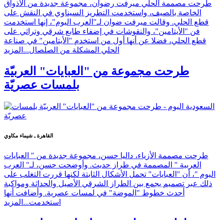
طرحت مصممة الحلي ميرفت رضوان، مجموعة جديدة من الأذواق
الخاصة بالصيف، واستخدمت التطريز السيناوي في النقش على
قطع الحلي. وقالت ميرفت ضوان لـ"العرب اليوم"، إنها استخدمت
فن "الأيتامين"، والنقوشات في إضفاء طابع شرقي وتراثي على
قطع الحلي، فضلا عن أنها أول من استخدم "الأيتامين" في صناعة
الحلي المشكلة من الصلصال...
المزيد
طرحت مجموعة من "العبايات" العربيّة
بلمسات عصريّة
القاهرة ـ شيماء مكاوي
طرحت مصممة الأزياء، داليا حسن، مجموعة جديدة من " العبايات
العربية " المصممة في طراز حديث. وأوضحت حسن، لـ" العرب
اليوم "، أن "العبايات" تحمل الأشكال الثابتة لكنها قررت التغلب على
ذلك عبر تصميم يجمع بين الطراز الشرقي الأصيل والحداثة ومواكبة
أحدث خطوط "الموضة" في لمسات عصرية. وأضافت أنها
استخدمت...
المزيد