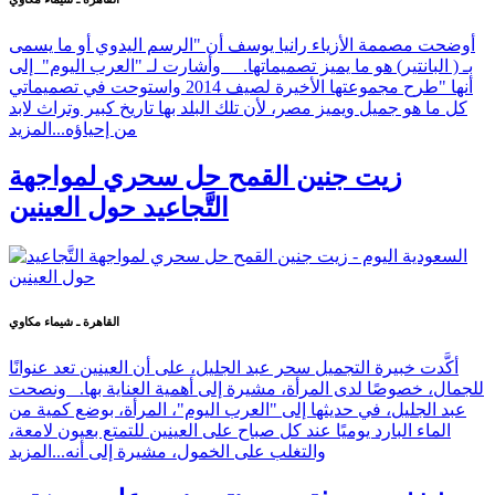
أوضحت مصممة الأزياء رانيا يوسف أن "الرسم اليدوي أو ما يسمى
بـ ( البانتير) هو ما يميز تصميماتها. وأشارت لـ "العرب اليوم" إلى
أنها "طرح مجموعتها الأخيرة لصيف 2014 واستوحت في تصميماتي
كل ما هو جميل ويميز مصر، لأن تلك البلد بها تاريخ كبير وتراث لابد
من إحياؤه...
المزيد
زيت جنين القمح حل سحري لمواجهة
التَّجاعيد حول العينين
القاهرة ـ شيماء مكاوي
أكَّدت خبيرة التجميل سحر عبد الجليل، على أن العينين تعد عنوانًا
للجمال، خصوصًا لدى المرأة، مشيرة إلى أهمية العناية بها. ونصحت
عبد الجليل، في حديثها إلى "العرب اليوم"، المرأة، بوضع كمية من
الماء البارد يوميًا عند كل صباح على العينين للتمتع بعيون لامعة،
والتغلب على الخمول، مشيرة إلى أنه...
المزيد