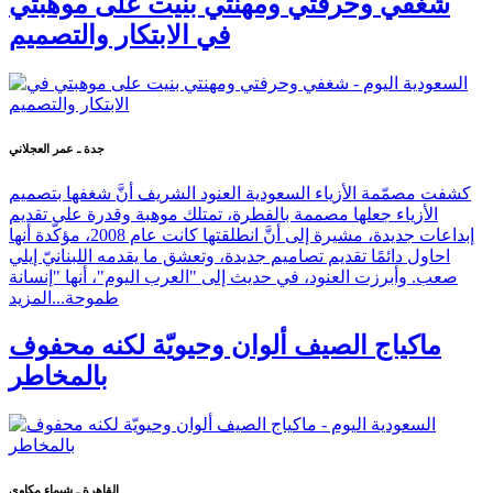
شغفي وحرفتي ومهنتي بنيت على موهبتي
في الابتكار والتصميم
جدة ـ عمر العجلاني
كشفت مصمّمة الأزياء السعودية العنود الشريف أنَّ شغفها بتصميم
الأزياء جعلها مصممة بالفطرة، تمتلك موهبة وقدرة على تقديم
إبداعات جديدة، مشيرة إلى أنَّ انطلقتها كانت عام 2008، مؤكّدة أنها
احاول دائمًا تقديم تصاميم جديدة، وتعشق ما يقدمه اللبنانيّ إيلي
صعب. وأبرزت العنود، في حديث إلى "العرب اليوم"، أنها "إنسانة
طموحة...
المزيد
ماكياج الصيف ألوان وحيويّة لكنه محفوف
بالمخاطر
القاهرة ـ شيماء مكاوي