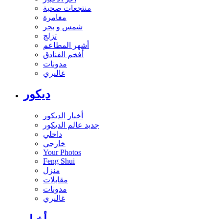
منتجعات صحية
مغامرة
شمس و بحر
تزلج
أشهر المطاعم
أفخم الفنادق
مدونات
غاليري
ديكور
أخبار الديكور
جديد عالم الديكور
داخلي
خارجي
Your Photos
Feng Shui
منزل
مقابلات
مدونات
غاليري