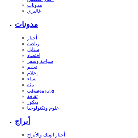
مدونات
غاليري
مدونات
أخبار
رياضة
ستايل
اقتصاد
سياحة وسفر
تعليم
إعلام
نساء
بيئة
فن وموسيقى
ثقافة
ديكور
علوم وتكنولوجيا
أبراج
أخبار الفلك والأبراج