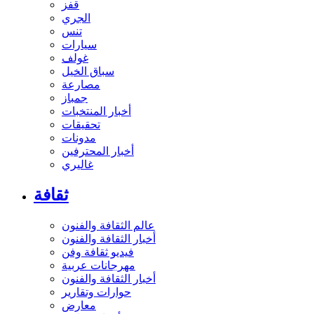
قفز
الجري
تنس
سيارات
غولف
سباق الخيل
مصارعة
جمباز
أخبار المنتخبات
تحقيقات
مدونات
أخبار المحترفين
غاليري
ثقافة
عالم الثقافة والفنون
أخبار الثقافة والفنون
فيديو ثقافة وفن
مهرجانات عربية
أخبار الثقافة والفنون
حوارات وتقارير
معارض