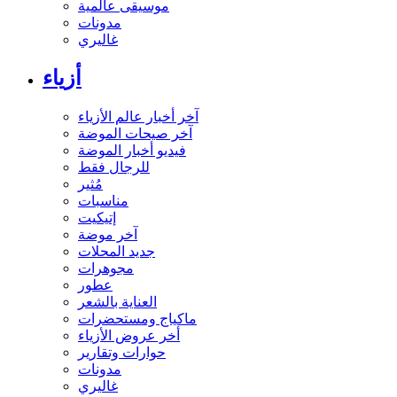
موسيقى عالمية
مدونات
غاليري
أزياء
آخر أخبار عالم الأزياء
آخر صيحات الموضة
فيديو أخبار الموضة
للرجال فقط
مُثير
مناسبات
إتيكيت
آخر موضة
جديد المحلات
مجوهرات
عطور
العناية بالشعر
ماكياج ومستحضرات
أخر عروض الأزياء
حوارات وتقارير
مدونات
غاليري