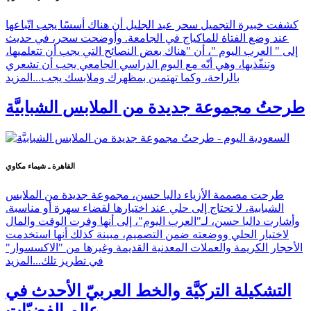
كشفت خبيرة التجميل سحر عبد الجليل أن هناك أسسًا يجب اتّباعها
عند وضع الفتاة للماكياج في الجامعة. وأوضحت سحر، في حديث
إلى " العرب اليوم "، أن "هناك بعض النصائح التي يجب أن تتعلميها،
وتنفّذيها، وهي أنّه مع اليوم الدراسي الجامعي يجب أن تشعري
بالراحة، وكما تهتمين بمظهرك وملابسك يجب...
المزيد
طرحتُ مجموعة جديدة من الملابس الشبابيَّة
القاهرة ـ شيماء مكاوي
طرحت مصممة الأزياء داليا حسن، مجموعة جديدة من الملابس
الشبابية، لا تحتاج إلى حلي عند اختيارها لقضاء سهرة أو مناسبة.
وأشارت داليا حسن، لـ"العرب اليوم"، إلى أنها وفرت الوقت والمال
لاختيار الحلي ووضعته ضمن التصميم، مبينة كذلك أنها استخدمت
الأحجار الكريمة والعملات المعدنية القديمة وغيرها من "الاكسسوار"
في تطريز تلك...
المزيد
التشكيلة التركيَّة والخط العربيّ الأحدث في
عالم الفضيّات