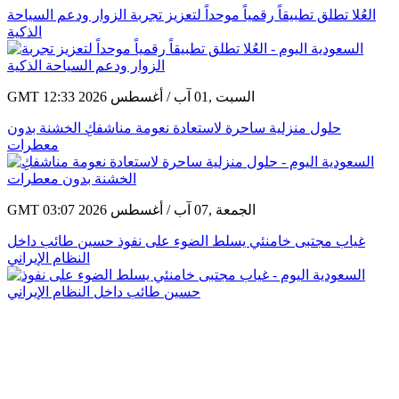
العُلا تطلق تطبيقاً رقمياً موحداً لتعزيز تجربة الزوار ودعم السياحة
الذكية
GMT 12:33 2026 السبت ,01 آب / أغسطس
حلول منزلية ساحرة لاستعادة نعومة مناشفكِ الخشنة بدون
معطرات
GMT 03:07 2026 الجمعة ,07 آب / أغسطس
غياب مجتبى خامنئي يسلط الضوء على نفوذ حسين طائب داخل
النظام الإيراني