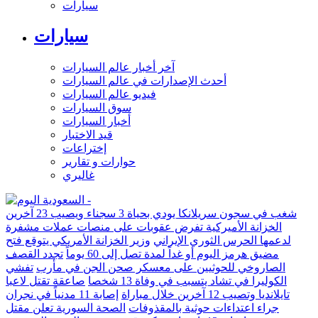
سيارات
سيارات
آخر أخبار عالم السيارات
أحدث الإصدارات في عالم السيارات
فيديو عالم السيارات
سوق السيارات
أخبار السيارات
قيد الاختبار
إختراعات
حوارات و تقارير
غاليري
شغب في سجون سريلانكا يودي بحياة 3 سجناء ويصيب 23 آخرين
الخزانة الأميركية تفرض عقوبات على منصات عملات مشفرة
لدعمها الحرس الثوري الإيراني
وزير الخزانة الأمريكي يتوقع فتح
مضيق هرمز اليوم أو غداً لمدة تصل إلى 60 يوماً
تجدد القصف
الصاروخي للحوثيين على معسكر صحن الجن في مأرب
تفشي
الكوليرا في تشاد يتسبب في وفاة 13 شخصا
صاعقة تقتل لاعبا
تايلانديا وتصيب 12 آخرين خلال مباراة
إصابة 11 مدنياً في نجران
جراء اعتداءات حوثية بالمقذوفات
الصحة السورية تعلن مقتل