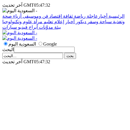
آخر تحديث GMT05:47:32
الرئيسية
أخبارعاجلة
رياضة
ثقافة
إقتصاد
فن وموسيقى
أزياء
صحة
وتغذية
سياحة وسفر
ديكور
أخبار
إعلام
تعليم
مرأة
علوم وتكنولوجيا
بيئة
مدوَّنات
أبراج
فيديو
سيارات
Google
السعودية اليوم
البحث
آخر تحديث GMT05:47:32