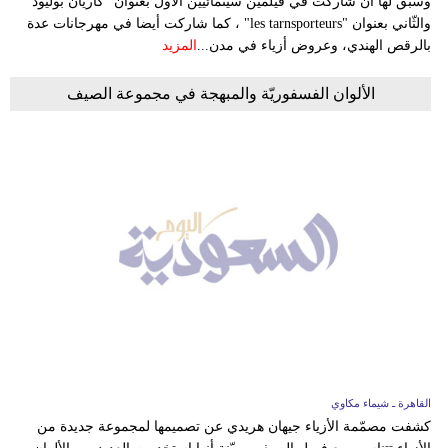
وسبق لها أن شاركت في فيلمين سينمائيين الأول بعنوان "كاريان بُوليُود"
والثّاني بعنوان "les tarnsporteurs" ، كما شاركت أيضا في مهرجانات عدة
بالرقص الهندي، وعروض أزياء في مدن...
المزيد
الألوان الفسفوريّة والمبهجة في مجموعة الصيف
القاهرة ـ شيماء مكاوي
كشفت مصمّمة الأزياء جيهان هريدي عن تصميمها لمجموعة جديدة من