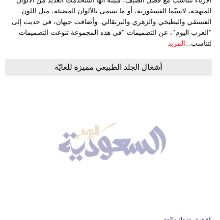
الأزياء تتناسب مع فصل الصيف، مبيّنة أنها استخدمت العديد من الألوان
المبهجة، لاسيّما الفسفورية، أو ما تسمى بالألوان المضيئة، مثل اللون
الفستقي والبطيخي والزهري والبرتقالي. وأضافت جيهان، في حديث إلى
"العرب اليوم"، عن التصميمات "في هذه المجموعة تنوعت التصميمات
لتناسب...
المزيد
أشغال الجلد الطبيعي مميزة للغايّة
القاهرة ـ شيماء مكاوي