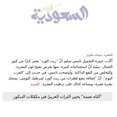
القاهرة ـ شيماء مكاوي
أكّدت خبيرة التجميل نانيس سليم أنَّ "زيت الورد" يعتبر كنزًا من كنوز
الجمال، مبيّنة أنَّ استخداماته كثيرة، منها بغرض تفتيح لون البشرة،
والتخلص من البقع الداكنة. وأوضحت نانيس، في حديث إلى "العرب
اليوم"، أنّ "إضافة بضع قطرات من زيت الورد لمرطبك اليومي، يمنحك
بشرة نضرة، ويساعد كذلك على ترطيب البشرة...
المزيد
"أمّاه نعيمة" يحيي التراث العربيّ في مكمّلات الديكور