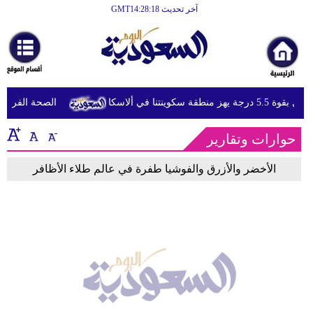
آخر تحديث GMT14:28:18
الرئيسية
أخبارعاجلة
رياضة
 5.5 درجة يهز منطقة سكوينتنا في ألاسكا
الصحة الفرنسية 
ثقافة
حوارات وتقارير
إقتصاد
فن
الأخضر والأزرق والفوشيا طفرة في عالم طلاء الأظافر
وموسيقى
أزياء
صحة
وتغذية
سياحة