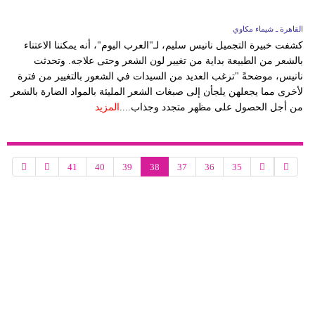
القاهرة ـ شيماء مكاوي
كشفت خبيرة التجميل نانيس سليم، لـ"العرب اليوم"، أنه يمكننا الاعتناء
بالشعر من الطبيعة بداية من تغيير لون الشعر وحتى علاجه. وتحدثت
نانيس، موضحةً "ترغب العديد من السيدات في الشعور بالتغيير من فترة
لأخرى مما يجعلهن يلجأن إلى صبغات الشعر المليئة بالمواد الضارة بالشعر
من أجل الحصول على مظهر متجدد وجذاب....
المزيد
41
40
39
38
37
36
35