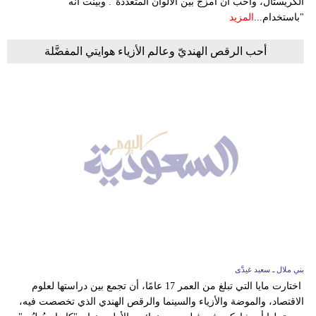
الكريستال، وأحب أن أمزج بين الألوان المتعددة". وبيّنت أنّه
"باستخدام...
المزيد
أحب الرقص الهنديّ وعالم الأزياء هوايتي المفضَّلة
بني ملال ـ سعيد غيدَّى
اختارت مايا التي تبلغ من العمر 17 عامًا، أن تجمع بين دراستها لعلوم
الاقتصاد، والموضة والأزياء والسينما والرقص الهندي الذي تخصصت فيه،