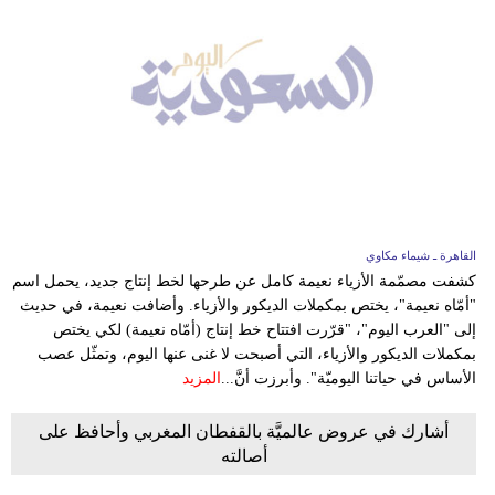
القاهرة ـ شيماء مكاوي
كشفت مصمّمة الأزياء نعيمة كامل عن طرحها لخط إنتاج جديد، يحمل اسم
"أمّاه نعيمة"، يختص بمكملات الديكور والأزياء. وأضافت نعيمة، في حديث
إلى "العرب اليوم"، "قرّرت افتتاح خط إنتاج (أمّاه نعيمة) لكي يختص
بمكملات الديكور والأزياء، التي أصبحت لا غنى عنها اليوم، وتمثّل عصب
الأساس في حياتنا اليوميّة". وأبرزت أنَّ...
المزيد
أشارك في عروض عالميَّة بالقفطان المغربي وأحافظ على
أصالته