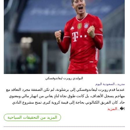
البولندي روبرت ليفاندوفسكي
مدريد ـ السعودية اليوم
عندما قدم روبرت ليفاندوفسكي إلى برشلونة، لم تكن الصفقة مجرد التعاقد مع
مهاجم يسجل الأهداف، بل كانت طوق نجاة لنادٍ يعاني من انهيار مالي ومعنوي
حاد. كان الفريق الكتالوني بحاجة إلى قيمة كروية كبرى تمنح مشروع النادي
ا�...
المزيد
المزيد من التحقيقات السياحية