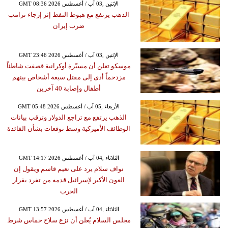
GMT 08:36 2026 الإثنين ,03 آب / أغسطس
الذهب يرتفع مع هبوط النفط إثر إرجاء ترامب
ضرب إيران
GMT 23:46 2026 الإثنين ,03 آب / أغسطس
موسكو تعلن أن مسيّرة أوكرانية قصفت شاطئاً
مزدحماً أدى إلى مقتل سبعة أشخاص بينهم
أطفال وإصابة 40 آخرين
GMT 05:48 2026 الأربعاء ,05 آب / أغسطس
الذهب يرتفع مع تراجع الدولار وترقب بيانات
الوظائف الأميركية وسط توقعات بشأن الفائدة
GMT 14:17 2026 الثلاثاء ,04 آب / أغسطس
نواف سلام يرد على نعيم قاسم ويقول إن
العون الأكبر لإسرائيل قدمه من تفرد بقرار
الحرب
GMT 13:57 2026 الثلاثاء ,04 آب / أغسطس
مجلس السلام يُعلن أن نزع سلاح حماس شرط