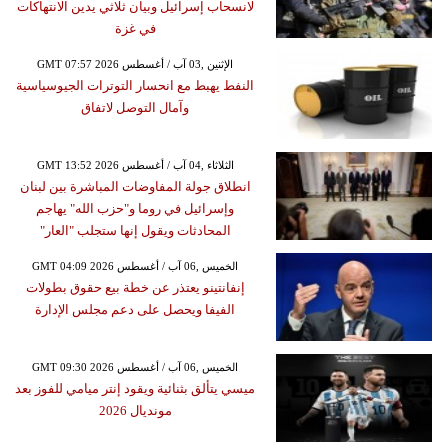
لانسحاب إسرائيل وبيان ثلاثي يدين الانتهاكات
في غزة
GMT 07:57 2026 الإثنين ,03 آب / أغسطس
النفط يهبط مع انحسار التوترات الجيوسياسية
وآمال التوصل لاتفاق
GMT 13:52 2026 الثلاثاء ,04 آب / أغسطس
انطلاق جولة المفاوضات المباشرة بين لبنان
وإسرائيل في روما و"حزب الله" يهاجم
المحادثات ويقول إنها ستجلب "العار"
GMT 04:09 2026 الخميس ,06 آب / أغسطس
إنفانتينو يعتذر عن خطة بيع حقوق بطولات
الفيفا ويحصل على دعم مجلس الإدارة
GMT 09:30 2026 الخميس ,06 آب / أغسطس
ميسي يتألق بثنائية ويقود إنتر ميامي للفوز بعد
مونديال 2026