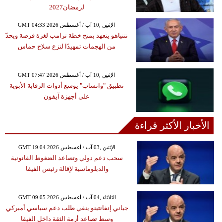
لرمضان2027
GMT 04:33 2026 الإثنين ,10 آب / أغسطس
نتنياهو يتعهد بمنح خطة ترامب لغزة فرصة ويحدّ
من الهجمات تمهيدًا لنزع سلاح حماس
GMT 07:47 2026 الإثنين ,10 آب / أغسطس
تطبيق "واتساب" يوسع أدوات الرقابة الأبوية
على أجهزة آيفون
الأخبار الأكثر قراءة
GMT 19:04 2026 الإثنين ,03 آب / أغسطس
سحب دعم دولي وتصاعد الضغوط القانونية
والدبلوماسية لإقالة رئيس الفيفا
GMT 09:05 2026 الثلاثاء ,04 آب / أغسطس
جياني إنفانتينو ينفي طلب دعم سياسي أميركي
وسط تصاعد أزمة الثقة داخل الفيفا