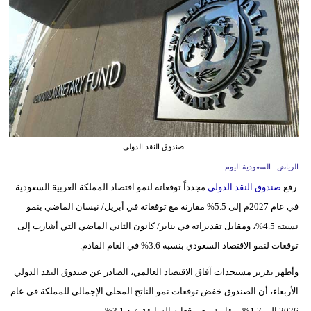
وسفر
ديكور
أخبار
إعلام
تعليم
صندوق النقد الدولي
مرأة
الرياض ـ السعودية اليوم
رفع
صندوق النقد الدولي
مجدداً توقعاته لنمو اقتصاد المملكة العربية السعودية
علوم
في عام 2027م إلى 5.5% مقارنة مع توقعاته في أبريل/ نيسان الماضي بنمو
وتكنولوجيا
نسبته 4.5%، ومقابل تقديراته في يناير/ كانون الثاني الماضي التي أشارت إلى
بيئة
توقعات لنمو الاقتصاد السعودي بنسبة 3.6% في العام القادم.
مدوَّنات
وأظهر تقرير مستجدات آفاق الاقتصاد العالمي، الصادر عن صندوق النقد الدولي
الأربعاء، أن الصندوق خفض توقعات نمو الناتج المحلي الإجمالي للمملكة في عام
أبراج
2026 إلى 1.7%، مقارنة مع توقعاته السابقة عند 3.1%.