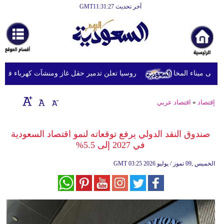
آخر تحديث GMT11:31:27
الرئيسية
أخبارعاجلة
رياضة
روسيا تعلن تدمير حقل غاز ومنشآت كهرباء في مقاط
ثقافة
إقتصاد
إقتصاد
»
اقتصاد عربي
فن
صندوق النقد الدولي يرفع توقعاته لنمو اقتصاد السعودية
وموسيقى
في 2027 إلى 5.5%
أزياء
03:25 2026 الخميس ,09 تموز / يوليو
GMT
صحة
وتغذية
سياحة