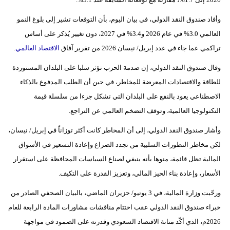
فيديو
وأفاد صندوق النقد الدولي، في بيان اليوم، بأن التوقعات تشير إلى بلوغ النمو
العالمي 3.0% في عام 2026 و3.4% في 2027، دون تغيير يُذكر على أساس
سيارات
تراكمي عما جاء في عدد إبريل/ نيسان 2026 من تقرير آفاق
الاقتصاد العالمي
.
وقال صندوق النقد الدولي، إن صدمة الحرب تؤثر سلبا على البلدان المستوردة
للطاقة والاقتصادات المعرضة للمخاطر، في حين أن الطلب المدفوع بالذكاء
الاصطناعي يعود بالنفع على البلدان التي تشكل جزءا من سلسلة قيمة
التكنولوجيا العالمية، وتوقف التضخم العالمي عن التراجع.
وأشار صندوق النقد الدولي، إلى أن المخاطر كانت أكثر توزاناً في إبريل/ نيسان،
لكن مخاطر التطورات السلبية من تجدد الصراع وإعادة التسعير في الأسواق
المالية تظل قائمة، منوها بأنه ينبغي لصناع السياسات المحافظة على استقرار
الأسعار، وإعادة بناء الحيز المالي، وتعزيز القدرة على التكيف.
ورحّبت وزارة المالية، في 3 يونيو/ حزيران الماضي، بالبيان الصحفي الصادر من
خبراء صندوق النقد الدولي عقب اختتام مناقشات مشاورات المادة الرابعة للعام
2026م، الذي أكّد متانة الاقتصاد السعودي وقدرته على الصمود في مواجهة