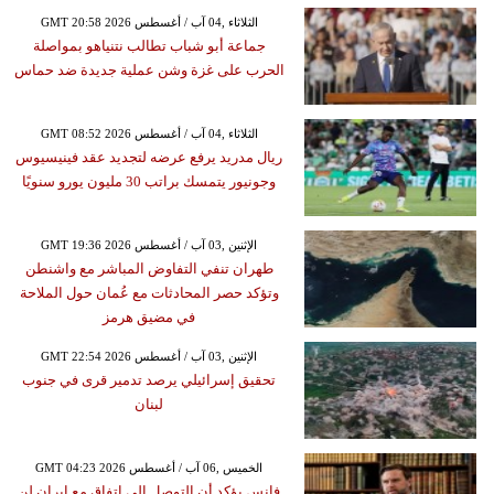
GMT 20:58 2026 الثلاثاء ,04 آب / أغسطس
جماعة أبو شباب تطالب نتنياهو بمواصلة
الحرب على غزة وشن عملية جديدة ضد حماس
GMT 08:52 2026 الثلاثاء ,04 آب / أغسطس
ريال مدريد يرفع عرضه لتجديد عقد فينيسيوس
وجونيور يتمسك براتب 30 مليون يورو سنويًا
GMT 19:36 2026 الإثنين ,03 آب / أغسطس
طهران تنفي التفاوض المباشر مع واشنطن
وتؤكد حصر المحادثات مع عُمان حول الملاحة
في مضيق هرمز
GMT 22:54 2026 الإثنين ,03 آب / أغسطس
تحقيق إسرائيلي يرصد تدمير قرى في جنوب
لبنان
GMT 04:23 2026 الخميس ,06 آب / أغسطس
فانس يؤكد أن التوصل إلى اتفاق مع إيران لن