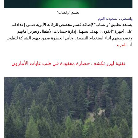
تطبيق "واتساب"
واشنطن ـ السعودية اليوم
يستعد تطبيق "واتساب" لإضافة قسم مخصص للرقابة الأبوية ضمن إعداداته
على أجهزة "آيفون"، بهدف تسهيل إدارة حسابات الأطفال وتعزيز أمانهم
وخصوصيتهم أثناء استخدام التطبيق. وتأتي الخطوة ضمن جهود الشركة لتطوير
أد...
المزيد
تقنية ليزر تكشف حضارة مفقودة في قلب غابات الأمازون