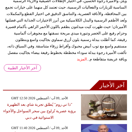
ويلز، والأميرة رجوة الحسين، في اختيار الإطلالات الصيفية والأزياء الرسمية
المناسبة للزيارات والفعاليات الرسمية، حيث تعتمد كل منهما على خيارات تجمع
بين المحافظة، والأناقة العصرية، والتناسق الدقيق في اختيار القطع والمكملات.
وتُعد الأطقم الرسمية والبدل الكلاسيكية من أبرز الاختيارات الجذابة التي فضلتها
الأميرتان؛ حيث ظهرت كيت ميدلتون بطقم باللون الأحمر الزاهي بأكمام قصيرة
وحزام رفيع على الخصر وتنورة ميدي مريحة نسقتها مع مجوهرات ألماسية
رقيقة، كما أطلت ببدلة رسمية بلون أزرق سماوي بجاكيت واسع وبنطلون
مستقيم واسع مع توب أبيض محبوك وأقراط زرقاء متناسقة. وفي السياق ذاته،
تألقت الأميرة رجوة ببدلة سوداء مخططة بخطوط رفيعة بيضاء بجاكيت مفصل
وياقة عريضة متقاطعة م...
المزيد
آخر الأخبار الطبية
آخر الأخبار
GMT 12:50 2026 الأحد ,09 آب / أغسطس
"ذا تي روم" يُطلق تجربة شاي بعد الظهيرة
برؤية عصرية تُزاوج بين سحر السواحل والأجواء
الاستوائية في دبي
GMT 11:40 2026 الأحد ,09 آب / أغسطس