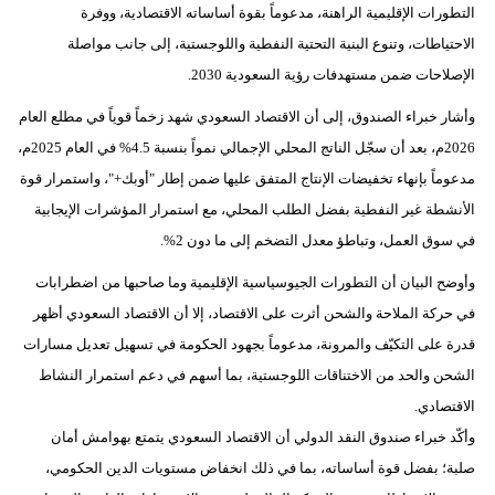
التطورات الإقليمية الراهنة، مدعوماً بقوة أساساته الاقتصادية، ووفرة
الاحتياطات، وتنوع البنية التحتية النفطية واللوجستية، إلى جانب مواصلة
الإصلاحات ضمن مستهدفات رؤية السعودية 2030.
وأشار خبراء الصندوق، إلى أن الاقتصاد السعودي شهد زخماً قوياً في مطلع العام
2026م، بعد أن سجّل الناتج المحلي الإجمالي نمواً بنسبة 4.5% في العام 2025م،
مدعوماً بإنهاء تخفيضات الإنتاج المتفق عليها ضمن إطار "أوبك+"، واستمرار قوة
الأنشطة غير النفطية بفضل الطلب المحلي، مع استمرار المؤشرات الإيجابية
في سوق العمل، وتباطؤ معدل التضخم إلى ما دون 2%.
وأوضح البيان أن التطورات الجيوسياسية الإقليمية وما صاحبها من اضطرابات
في حركة الملاحة والشحن أثرت على الاقتصاد، إلا أن الاقتصاد السعودي أظهر
قدرة على التكيّف والمرونة، مدعوماً بجهود الحكومة في تسهيل تعديل مسارات
الشحن والحد من الاختناقات اللوجستية، بما أسهم في دعم استمرار النشاط
الاقتصادي.
وأكّد خبراء صندوق النقد الدولي أن الاقتصاد السعودي يتمتع بهوامش أمان
صلبة؛ بفضل قوة أساساته، بما في ذلك انخفاض مستويات الدين الحكومي،