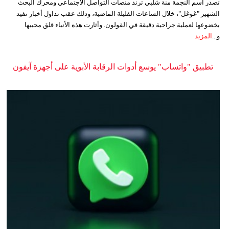
تصدر اسم النجمة منة شلبي ترند منصات التواصل الاجتماعي ومحرك البحث
الشهير "غوغل"، خلال الساعات القليلة الماضية، وذلك عقب تداول أخبار تفيد
بخضوعها لعملية جراحية دقيقة في القولون. وأثارت هذه الأنباء قلق محبيها
و...
المزيد
تطبيق "واتساب" يوسع أدوات الرقابة الأبوية على أجهزة آيفون