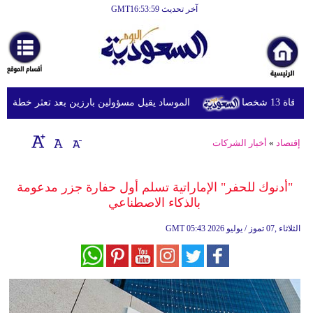
آخر تحديث GMT16:53:59
الرئيسية
أخبارعاجلة
رياضة
 شخصا
الموساد يقيل مسؤولين بارزين بعد تعثر خطة مزعومة
ثقافة
إقتصاد
إقتصاد
»
أخبار الشركات
فن
"أدنوك للحفر" الإماراتية تسلم أول حفارة جزر مدعومة
وموسيقى
بالذكاء الاصطناعي
أزياء
05:43 2026 الثلاثاء ,07 تموز / يوليو
GMT
صحة
وتغذية
سياحة