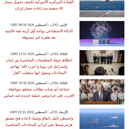
القيادة المركزية الأميركية تكشف تحويل مسار
48 سفينة منذ إعادة حصار إيران
GMT 08:56 2026 الإثنين ,03 آب / أغسطس
الذكاء الاصطناعي يواجه أول أزمة ثقة عالمية
بعد طفرة غير مسبوقة
GMT 13:52 2026 الثلاثاء ,04 آب / أغسطس
انطلاق جولة المفاوضات المباشرة بين لبنان
وإسرائيل في روما و"حزب الله" يهاجم
المحادثات ويقول إنها ستجلب "العار"
GMT 20:58 2026 الثلاثاء ,04 آب / أغسطس
جماعة أبو شباب تطالب نتنياهو بمواصلة
الحرب على غزة وشن عملية جديدة ضد حماس
GMT 02:55 2026 الأربعاء ,05 آب / أغسطس
واشنطن تأمل باتفاق وشيك لإعادة فتح مضيق
هرمز وسط نفي إيراني للمحادثات المباشرة