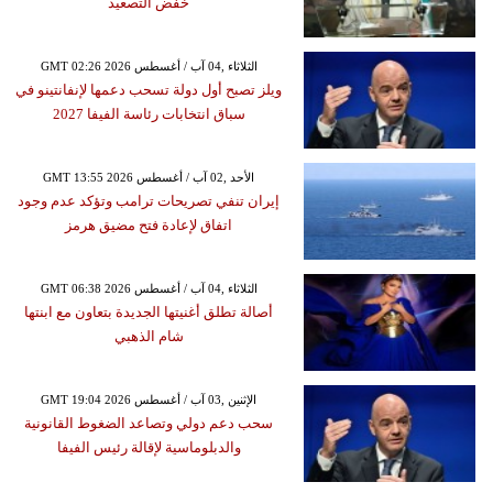
خفض التصعيد
GMT 02:26 2026 الثلاثاء ,04 آب / أغسطس
ويلز تصبح أول دولة تسحب دعمها لإنفانتينو في
سباق انتخابات رئاسة الفيفا 2027
GMT 13:55 2026 الأحد ,02 آب / أغسطس
إيران تنفي تصريحات ترامب وتؤكد عدم وجود
اتفاق لإعادة فتح مضيق هرمز
GMT 06:38 2026 الثلاثاء ,04 آب / أغسطس
أصالة تطلق أغنيتها الجديدة بتعاون مع ابنتها
شام الذهبي
GMT 19:04 2026 الإثنين ,03 آب / أغسطس
سحب دعم دولي وتصاعد الضغوط القانونية
والدبلوماسية لإقالة رئيس الفيفا