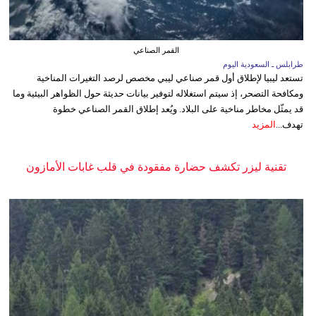
القمر الصناعي
طرابلس ـ السعودية اليوم
تستعد ليبيا لإطلاق أول قمر صناعي ليبي مخصص لرصد التغيرات المناخية
ومكافحة التصحر، إذ سيتم استغلاله لتوفير بيانات حديثة حول الظواهر البيئية وما
قد يمثّل مخاطر مناخية على البلاد. ويُعد إطلاق القمر الصناعي خطوة
تهدف...
المزيد
تقنية ليزر تكشف حضارة مفقودة في قلب غابات الأمازون