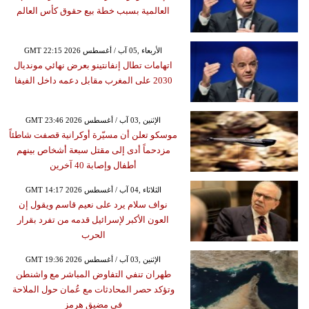
العالمية بسبب خطة بيع حقوق كأس العالم
GMT 22:15 2026 الأربعاء ,05 آب / أغسطس
اتهامات تطال إنفانتينو بعرض نهائي مونديال
2030 على المغرب مقابل دعمه داخل الفيفا
GMT 23:46 2026 الإثنين ,03 آب / أغسطس
موسكو تعلن أن مسيّرة أوكرانية قصفت شاطئاً
مزدحماً أدى إلى مقتل سبعة أشخاص بينهم
أطفال وإصابة 40 آخرين
GMT 14:17 2026 الثلاثاء ,04 آب / أغسطس
نواف سلام يرد على نعيم قاسم ويقول إن
العون الأكبر لإسرائيل قدمه من تفرد بقرار
الحرب
GMT 19:36 2026 الإثنين ,03 آب / أغسطس
طهران تنفي التفاوض المباشر مع واشنطن
وتؤكد حصر المحادثات مع عُمان حول الملاحة
في مضيق هرمز