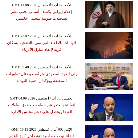
GMT 11:08 2026 الأحد ,02 آب / أغسطس
إعلام إيراني يكشف أسباب تجنب نشر
تسجيلات صوتية لمجتبى خامنئي
GMT 22:02 2026 الأحد ,02 آب / أغسطس
اتهامات للإطفاء الفرنسي بالتضحية بسكان
قرية لإنقاذ منازل الأثرياء
GMT 09:40 2026 الأحد ,02 آب / أغسطس
ولي العهد السعودي وترامب يبحثان تطورات
المنطقة ويؤكدان أهمية التهدئة
GMT 04:09 2026 الخميس ,06 آب / أغسطس
إنفانتينو يعتذر عن خطة بيع حقوق بطولات
الفيفا ويحصل على دعم مجلس الإدارة
GMT 10:19 2026 الإثنين ,03 آب / أغسطس
إنفانتينو يواجه أزمة ثقة داخل كرة القدم