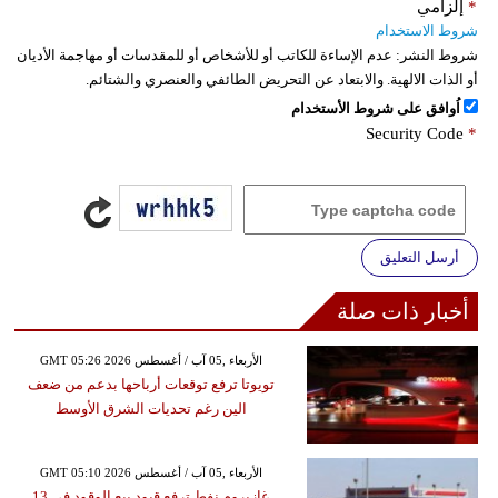
*
إلزامي
شروط الاستخدام
شروط النشر:
عدم الإساءة للكاتب أو للأشخاص أو للمقدسات أو مهاجمة الأديان
أو الذات الالهية. والابتعاد عن التحريض الطائفي والعنصري والشتائم.
اُوافق على شروط الأستخدام
Security Code
*
أرسل التعليق
أخبار ذات صلة
GMT 05:26 2026 الأربعاء ,05 آب / أغسطس
تويوتا ترفع توقعات أرباحها بدعم من ضعف
الين رغم تحديات الشرق الأوسط
GMT 05:10 2026 الأربعاء ,05 آب / أغسطس
غازبروم نفط ترفع قيود بيع الوقود في 13