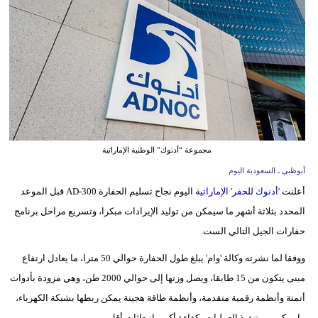
وسفر
ديكور
أخبار
إعلام
تعليم
مجموعة “أدنوك” الوطنية الإماراتية
مرأة
أبوظبي ـ السعودية اليوم
أعلنت
'أدنوك للحفر' الإماراتية
اليوم نجاح تسليم الحفارة AD-300 قبل الموعد
علوم
المحدد بثلاثة أشهر ما سيمكن من توليد الإيرادات مبكرا، وتسريع مراحل برنامج
وتكنولوجيا
حفارات الجيل التالي الست.
بيئة
ووفقا لما نشرته وكالة 'وام' يبلغ طول الحفارة حوالي 50 مترا، ما يعادل ارتفاع
مدوَّنات
مبنى يتكون من 15 طابقا، ويصل وزنها إلى حوالي 2000 طن، وهي مزودة بأدوات
أتمتة وأنظمة رقمية متقدمة، وأنظمة طاقة هجينة يمكن ربطها بشبكة الكهرباء،
أبراج
ما يمكن من تنفيذ العمليات بكفاءة أكبر وانبعاثات أقل.