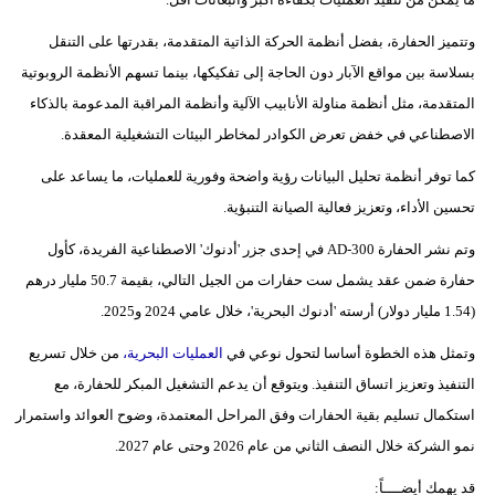
فيديو
وتتميز الحفارة، بفضل أنظمة الحركة الذاتية المتقدمة، بقدرتها على التنقل
بسلاسة بين مواقع الآبار دون الحاجة إلى تفكيكها، بينما تسهم الأنظمة الروبوتية
سيارات
المتقدمة، مثل أنظمة مناولة الأنابيب الآلية وأنظمة المراقبة المدعومة بالذكاء
الاصطناعي في خفض تعرض الكوادر لمخاطر البيئات التشغيلية المعقدة.
كما توفر أنظمة تحليل البيانات رؤية واضحة وفورية للعمليات، ما يساعد على
تحسين الأداء، وتعزيز فعالية الصيانة التنبؤية.
وتم نشر الحفارة AD-300 في إحدى جزر 'أدنوك' الاصطناعية الفريدة، كأول
حفارة ضمن عقد يشمل ست حفارات من الجيل التالي، بقيمة 50.7 مليار درهم
(1.54 مليار دولار) أرسته 'أدنوك البحرية'، خلال عامي 2024 و2025.
وتمثل هذه الخطوة أساسا لتحول نوعي في
العمليات البحرية،
من خلال تسريع
التنفيذ وتعزيز اتساق التنفيذ. ويتوقع أن يدعم التشغيل المبكر للحفارة، مع
استكمال تسليم بقية الحفارات وفق المراحل المعتمدة، وضوح العوائد واستمرار
نمو الشركة خلال النصف الثاني من عام 2026 وحتى عام 2027.
قد يهمك أيضــــاً: