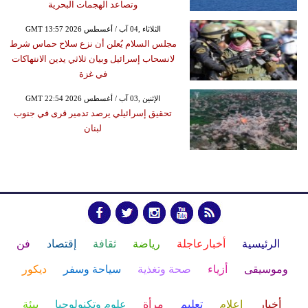
وتصاعد الهجمات البحرية
GMT 13:57 2026 الثلاثاء ,04 آب / أغسطس
مجلس السلام يُعلن أن نزع سلاح حماس شرط
لانسحاب إسرائيل وبيان ثلاثي يدين الانتهاكات
في غزة
GMT 22:54 2026 الإثنين ,03 آب / أغسطس
تحقيق إسرائيلي يرصد تدمير قرى في جنوب
لبنان
الرئيسية
أخبارعاجلة
رياضة
ثقافة
إقتصاد
فن
وموسيقى
أزياء
صحة وتغذية
سياحة وسفر
ديكور
أخبار
إعلام
تعليم
مرأة
علوم وتكنولوجيا
بيئة