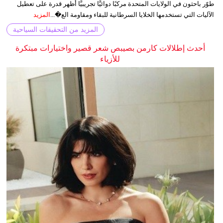
طوّر باحثون في الولايات المتحدة مركبًا دوائيًّا تجريبيًّا أظهر قدرة على تعطيل
الآليات التي تستخدمها الخلايا السرطانية للبقاء ومقاومة الع�...
المزيد
المزيد من التحقيقات السياحية
أحدث إطلالات كارمن بصيبص شعر قصير واختيارات مبتكرة
للأزياء