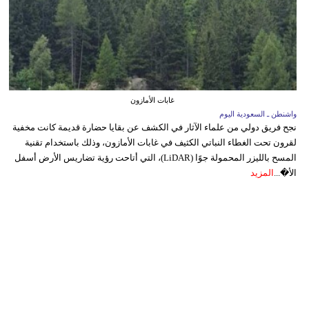
غابات الأمازون
واشنطن ـ السعودية اليوم
نجح فريق دولي من علماء الآثار في الكشف عن بقايا حضارة قديمة كانت مخفية
لقرون تحت الغطاء النباتي الكثيف في غابات الأمازون، وذلك باستخدام تقنية
المسح بالليزر المحمولة جوًا (LiDAR)، التي أتاحت رؤية تضاريس الأرض أسفل
الأ�...
المزيد