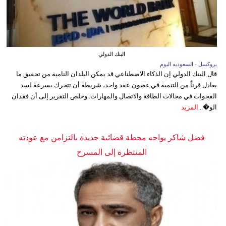
البنك الدولي
بروكسل - السعوديه اليوم
قال البنك الدولي إن الذكاء الاصطناعي قد يمكن البلدان النامية من تحقيق ما
يعادل قرناً من التنمية في غضون عقد واحد، شريطة أن تتحرك بسرعة لسد
الفجوات في مجالات الطاقة والاتصال والمهارات. وخلص التقرير إلى أن فقدان
الو�...
المزيد
فضل شاكر يواجه محطة قضائية جديدة بالتزامن مع عودته
المنتظرة إلى المسرح