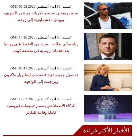
GMT 06:52 2026 السبت ,08 آب / أغسطس
محمد رمضان يستعيد ذكرياته مع عمر الشريف
ويهدي «عشماوي» إلى روحه
GMT 14:28 2026 السبت ,08 آب / أغسطس
زيلينسكي يطالب بمزيد من الضغط على روسيا
بعد هجمات روسية في منطقة كييف
GMT 08:41 2026 السبت ,08 آب / أغسطس
تفاصيل جديدة تعيد قصة حب إيمانويل ماكرون
وبريجيت إلى الواجهة
GMT 12:02 2026 السبت ,08 آب / أغسطس
الذكاء الاصطناعي يصمم جينومات فيروسية
كاملة وقابلة للتكاثر
الأخبار الأكثر قراءة