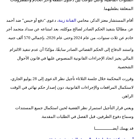
فيديو
المتعلقة بطفليهما.
أقام المستشار معتز الدكر، محامي
الفنانة زينة
، دعوى “دفع أو حبس” ضد أحمد
سيارات
عز، مطالبًا بتنفيذ الحكم الصادر لصالح موكلته، بعد امتناعه عن سداد متجمد أجر
خادم عن ثلاث سنوات، من عام 2024 وحتى عام 2026، بإجمالي 570 ألف جنيه.
واستند الدفاع إلى الحكم القضائي الصادر سابقًا، مؤكدًا أن عدم تنفيذ الالتزام
المالي يجيز اتخاذ الإجراءات القانونية المنصوص عليها في قانون الأحوال
الشخصية.
وقررت المحكمة خلال جلسة الثلاثاء تأجيل نظر الدعوى إلى 28 يوليو الجاري،
لاستكمال المرافعات والإجراءات القانونية، دون إصدار حكم نهائي في الوقت
الراهن.
ويعني قرار التأجيل استمرار نظر القضية لحين استكمال جميع المستندات
وسماع دفوع الطرفين، قبل الفصل في الطلبات المقدمة.
قد يهمك أيضــــــــــــــا