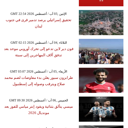
GMT 22:54 2026 الإثنين ,03 آب / أغسطس
تحقيق إسرائيلي يرصد تدمير قرى في جنوب
لبنان
GMT 02:15 2026 الثلاثاء ,04 آب / أغسطس
فون دير لاين تدعو إلى تحرك أوروبي موحد بعد
تدفق آلاف المهاجرين إلى سبتة
GMT 03:07 2026 الأربعاء ,05 آب / أغسطس
طرابزون سبور يعلن بدء مفاوضات لضم محمد
صلاح ويترقب وصوله إلى إسطنبول
GMT 09:30 2026 الخميس ,06 آب / أغسطس
ميسي يتألق بثنائية ويقود إنتر ميامي للفوز بعد
مونديال 2026