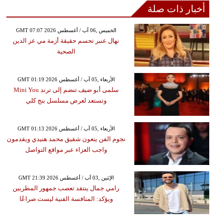
أخبار ذات صلة
GMT 07:07 2026 الخميس ,06 آب / أغسطس
نهال عنبر تحسم حقيقة أزمة مي عز الدين
الصحية
GMT 01:19 2026 الأربعاء ,05 آب / أغسطس
سلمى أبو ضيف تنضم إلى ترند Mini You
وتستعد لعرض مسلسل بنج كلي
GMT 01:13 2026 الأربعاء ,05 آب / أغسطس
نجوم الفن ينعون شقيق محمد هنيدي ويقدمون
واجب العزاء عبر مواقع التواصل
GMT 21:39 2026 الإثنين ,03 آب / أغسطس
رامي جمال ينتقد تعصب جمهور المطربين
ويؤكد: المنافسة الفنية ليست صراعًا