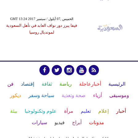
GMT 13:24 2017 الخميس ,07 أيلول / سبتمبر
فيفا يبرز دور نواف العابد في تأهل السعودية
لمونديال روسيا
الرئيسية
أخبارعاجلة
رياضة
ثقافة
إقتصاد
فن
وموسيقى
أزياء
صحة وتغذية
سياحة وسفر
ديكور
أخبار
إعلام
تعليم
مرأة
علوم وتكنولوجيا
بيئة
مدونات
أبراج
فيديو
سيارات