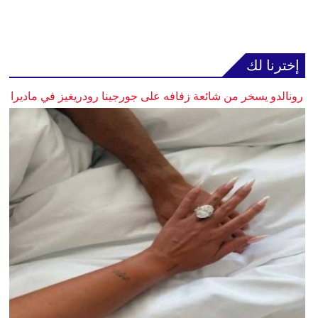
إخترنا لك
رونالدو يسخر من شائعة زفافه على جورجينا رودريغيز في ماديرا