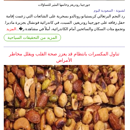
جورجينا رودريغز وخاتمها المثير للتساؤلات
لشبونة - السعودية اليوم
رد النجم البرتغالي كريستيانو رونالدو بسخرية على الشائعات التي زعمت إقامة
حفل زفافه على جورجينا رودريغيز، السبت، في كاتدرائية فونشال بجزيرة ماديرا.
وتجمع مئات السكان والسائحين أمام الكاتدرائية، أملاً في مشاهدة ر�...
المزيد
المزيد من التحقيقات السياحية
تناول المكسرات بانتظام قد يعزز صحة القلب ويقلل مخاطر
الأمراض