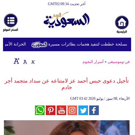
آخر تحديث GMT02:09:34
الرئيسية
أخبارعاجلة
رياضة
 مسلحة خططت لتنفيذ هجمات بطائرات مسيرة
الخزانة الأميركية
ثقافة
إقتصاد
فن-وموسيقى
»
أسرار النجوم
فن
تأجيل دعوى حبس أحمد عز لامتناعه عن سداد متجمد أجر
وموسيقى
خادم
أزياء
03:42 2026 الأربعاء ,08 تموز / يوليو
GMT
صحة
وتغذية
سياحة