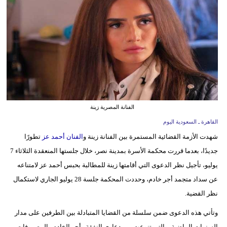
وسفر
ديكور
أخبار
إعلام
تعليم
الفنانة المصرية زينة
مرأة
القاهرة ـ السعودية اليوم
شهدت الأزمة القضائية المستمرة بين الفنانة زينة و
الفنان أحمد عز
تطورًا
علوم
جديدًا، بعدما قررت محكمة الأسرة بمدينة نصر، خلال جلستها المنعقدة الثلاثاء 7
وتكنولوجيا
يوليو، تأجيل نظر الدعوى التي أقامتها زينة للمطالبة بحبس أحمد عز لامتناعه
بيئة
عن سداد متجمد أجر خادم، وحددت المحكمة جلسة 28 يوليو الجاري لاستكمال
نظر القضية.
مدوَّنات
وتأتي هذه الدعوى ضمن سلسلة من القضايا المتبادلة بين الطرفين على مدار
أبراج
السنوات الماضية، والتي تنوعت بين دعاوى النفقة وأجر الخادم والمصروفات