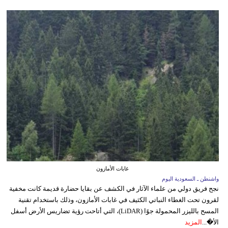
غابات الأمازون
واشنطن ـ السعودية اليوم
نجح فريق دولي من علماء الآثار في الكشف عن بقايا حضارة قديمة كانت مخفية
لقرون تحت الغطاء النباتي الكثيف في غابات الأمازون، وذلك باستخدام تقنية
المسح بالليزر المحمولة جوًا (LiDAR)، التي أتاحت رؤية تضاريس الأرض أسفل
الأ�...
المزيد