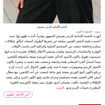
النجمة اللبنانية كارمن بصيبص
بيروت - السعودية اليوم
أبهرت النجمة اللبنانية كارمن بصيبص الجمهور مؤخراً بأحدث ظهور لها، حيث
اعتمدت قصة الشعر القصير متخلية عن شعرها الطويل المعتاد، لتتألق بإطلالات
مبتكرة وخاطفة جمعت بين التصاميم العملية والراقية التي تناسب الأوقات
النهارية والمناسبات الرسمية. ولفتت بصيبص الأنظار بإطلالة عصرية ارتدت فيها
جمبسوت طويل باللون الأسود الداكن بقصة كورسيه ضيقة مكشوفة الكتفين،
بينما انسدل الجزء السفلي بقصة واسعة، ونسقت معه حقيبة يد صغيرة باللون
الأصفر الزبدي ومجوهرات ذهبية ناعمة. وفي ظهور كاجوال آخر، ارتدت كنزة
تريكو باللون البيج الوردي بفتحة عنق مائلة كشفت عن أحد الكتفين، مع بنطال
أبيض عالي الخصر بقصة مستقيمة وحزام جلدي رفيع باللون البني. وعلى صعيد
الإطلالات الفخمة، تألقت بفستان أسود طويل تميز بقصّة الكورسيه العلوية
المطرزة بحبيبات الترتر وتنو...
المزيد
آخر الأخبار الطبية