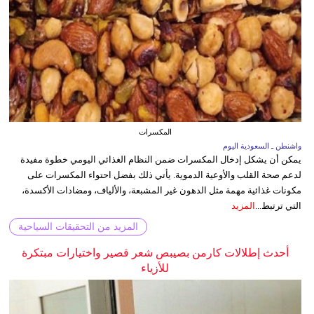
المكسرات
واشنطن ـ السعودية اليوم
يمكن أن يشكل إدخال المكسرات ضمن النظام الغذائي اليومي خطوة مفيدة
لدعم صحة القلب والأوعية الدموية. يأتي ذلك بفضل احتواء المكسرات على
مكونات غذائية مهمة مثل الدهون غير المشبعة، والألياف، ومضادات الأكسدة،
التي ترتبط...
المزيد
المزيد من التحقيقات السياحية
أحدث إطلالات كارمن بصيبص شعر قصير واختيارات مبتكرة
للأزياء