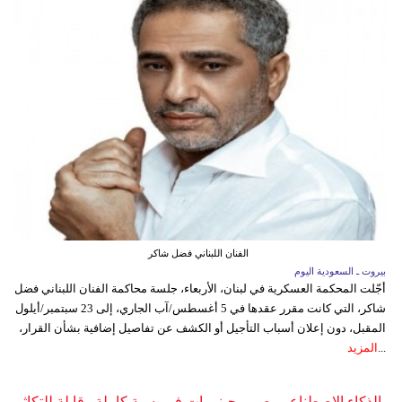
الفنان اللبناني فضل شاكر
بيروت ـ السعودية اليوم
أجّلت المحكمة العسكرية في لبنان، الأربعاء، جلسة محاكمة الفنان اللبناني فضل
شاكر، التي كانت مقرر عقدها في 5 أغسطس/آب الجاري، إلى 23 سبتمبر/أيلول
المقبل، دون إعلان أسباب التأجيل أو الكشف عن تفاصيل إضافية بشأن القرار،
...
المزيد
الذكاء الاصطناعي يصمم جينومات فيروسية كاملة وقابلة للتكاثر