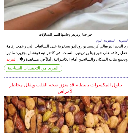
جورجينا رودريغز وخاتمها المثير للتساؤلات
لشبونة - السعودية اليوم
رد النجم البرتغالي كريستيانو رونالدو بسخرية على الشائعات التي زعمت إقامة
حفل زفافه على جورجينا رودريغيز، السبت، في كاتدرائية فونشال بجزيرة ماديرا.
وتجمع مئات السكان والسائحين أمام الكاتدرائية، أملاً في مشاهدة ر�...
المزيد
المزيد من التحقيقات السياحية
تناول المكسرات بانتظام قد يعزز صحة القلب ويقلل مخاطر
الأمراض