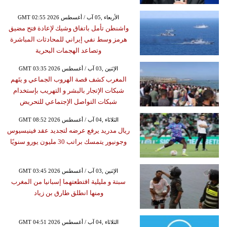
GMT 02:55 2026 الأربعاء ,05 آب / أغسطس
واشنطن تأمل باتفاق وشيك لإعادة فتح مضيق
هرمز وسط نفي إيراني للمحادثات المباشرة
وتصاعد الهجمات البحرية
GMT 03:35 2026 الإثنين ,03 آب / أغسطس
المغرب كشف قصة الهروب الجماعي و يتَهم
شبكات الإتجار بالبشر و التهريب بإستخدام
شبكات التواصل الإجتماعي للتحريض
GMT 08:52 2026 الثلاثاء ,04 آب / أغسطس
ريال مدريد يرفع عرضه لتجديد عقد فينيسيوس
وجونيور يتمسك براتب 30 مليون يورو سنويًا
GMT 03:45 2026 الإثنين ,03 آب / أغسطس
سبتة و مليلية اقتطعتهما إسبانيا من المغرب
ومنها انطلق طارق بن زياد
GMT 04:51 2026 الثلاثاء ,04 آب / أغسطس