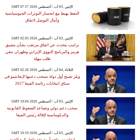
GMT 07:57 2026 الإثنين ,03 آب / أغسطس
النفط يهبط مع انحسار التوترات الجيوسياسية
وآمال التوصل لاتفاق
GMT 02:03 2026 الإثنين ,03 آب / أغسطس
ترامب يتحدث عن اتفاق مرتقب بشأن مضيق
هرمز والبرنامج النووي الإيراني وطهران تنفي
طلب مهلة
GMT 02:26 2026 الثلاثاء ,04 آب / أغسطس
ويلز تصبح أول دولة تسحب دعمها لإنفانتينو في
سباق انتخابات رئاسة الفيفا 2027
GMT 19:04 2026 الإثنين ,03 آب / أغسطس
سحب دعم دولي وتصاعد الضغوط القانونية
والدبلوماسية لإقالة رئيس الفيفا
GMT 10:19 2026 الإثنين ,03 آب / أغسطس
إنفانتينو يواجه أزمة ثقة داخل كرة القدم