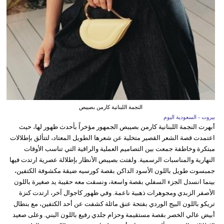
النجمة اللبنانية كارمن بصيبص
بيروت - السعودية اليوم
أبهرت النجمة اللبنانية كارمن بصيبص الجمهور مؤخراً بأحدث ظهور لها، حيث
اعتمدت قصة الشعر القصير متخلية عن شعرها الطويل المعتاد، لتتألق بإطلالات
مبتكرة وخاطفة جمعت بين التصاميم العملية والراقية التي تناسب الأوقات
النهارية والمناسبات الرسمية. ولفتت بصيبص الأنظار بإطلالة عصرية ارتدت فيها
جمبسوت طويل باللون الأسود الداكن بقصة كورسيه ضيقة مكشوفة الكتفين،
بينما انسدل الجزء السفلي بقصة واسعة، ونسقت معه حقيبة يد صغيرة باللون
الأصفر الزبدي ومجوهرات ذهبية ناعمة. وفي ظهور كاجوال آخر، ارتدت كنزة
تريكو باللون البيج الوردي بفتحة عنق مائلة كشفت عن أحد الكتفين، مع بنطال
أبيض عالي الخصر بقصة مستقيمة وحزام جلدي رفيع باللون البني. وعلى صعيد