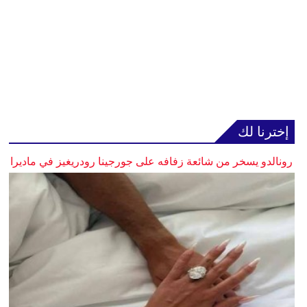
إخترنا لك
رونالدو يسخر من شائعة زفافه على جورجينا رودريغيز في ماديرا