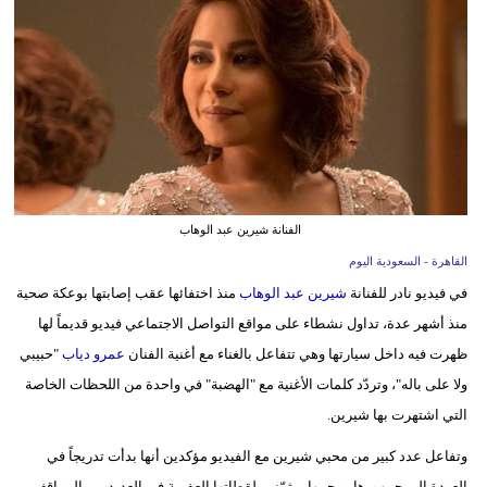
وسفر
ديكور
أخبار
إعلام
تعليم
الفنانة شيرين عبد الوهاب
مرأة
القاهرة - السعودية اليوم
في فيديو نادر للفنانة
شيرين عبد الوهاب
منذ اختفائها عقب إصابتها بوعكة صحية
علوم
منذ أشهر عدة، تداول نشطاء على مواقع التواصل الاجتماعي فيديو قديماً لها
وتكنولوجيا
ظهرت فيه داخل سيارتها وهي تتفاعل بالغناء مع أغنية الفنان
عمرو دياب
"حبيبي
بيئة
ولا على باله"، وتردّد كلمات الأغنية مع "الهضبة" في واحدة من اللحظات الخاصة
التي اشتهرت بها شيرين.
مدوَّنات
وتفاعل عدد كبير من محبي شيرين مع الفيديو مؤكدين أنها بدأت تدريجاً في
أبراج
العودة الى جمهورها ومحبيها، مثمّنين لقطاتها العفوية في العديد من المواقف،