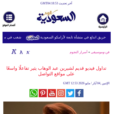
آخر تحديث GMT04:18:53
الرئيسية
أخبارعاجلة
رياضة
د حريق اندلع في منشأة تابعة لأرامكو السعودية
شغب في سجون سريلانكا يودي 
ثقافة
إقتصاد
فن-وموسيقى
»
أسرار النجوم
فن
تداول فيديو قديم لشيرين عبد الوهاب يثير تفاعلًا واسعًا
وموسيقى
على مواقع التواصل
أزياء
12:53 2026 الإثنين ,04 أيار / مايو
GMT
صحة
وتغذية
سياحة