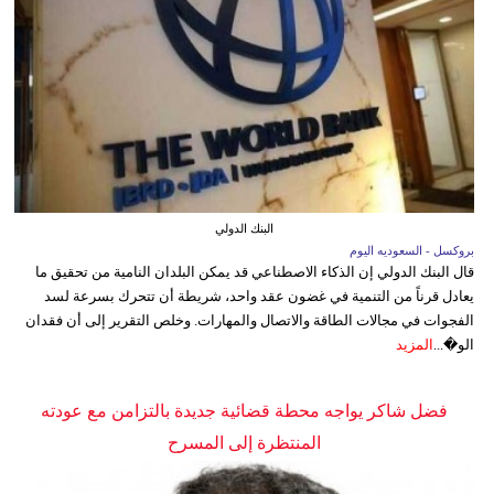
البنك الدولي
بروكسل - السعوديه اليوم
قال البنك الدولي إن الذكاء الاصطناعي قد يمكن البلدان النامية من تحقيق ما
يعادل قرناً من التنمية في غضون عقد واحد، شريطة أن تتحرك بسرعة لسد
الفجوات في مجالات الطاقة والاتصال والمهارات. وخلص التقرير إلى أن فقدان
الو�...
المزيد
فضل شاكر يواجه محطة قضائية جديدة بالتزامن مع عودته
المنتظرة إلى المسرح