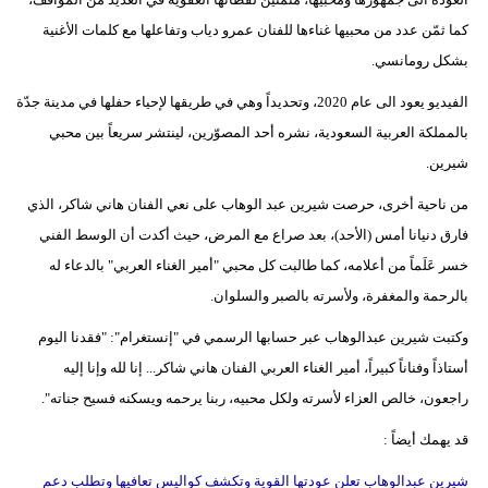
فيديو
كما ثمّن عدد من محبيها غناءها للفنان عمرو دياب وتفاعلها مع كلمات الأغنية
بشكل رومانسي.
سيارات
الفيديو يعود الى عام 2020، وتحديداً وهي في طريقها لإحياء حفلها في مدينة جدّة
بالمملكة العربية السعودية، نشره أحد المصوّرين، لينتشر سريعاً بين محبي
شيرين.
من ناحية أخرى، حرصت شيرين عبد الوهاب على نعي الفنان هاني شاكر، الذي
فارق دنيانا أمس (الأحد)، بعد صراع مع المرض، حيث أكدت أن الوسط الفني
خسر عَلَماً من أعلامه، كما طالبت كل محبي "أمير الغناء العربي" بالدعاء له
بالرحمة والمغفرة، ولأسرته بالصبر والسلوان.
وكتبت شيرين عبدالوهاب عبر حسابها الرسمي في "إنستغرام": "فقدنا اليوم
أستاذاً وفناناً كبيراً، أمير الغناء العربي الفنان هاني شاكر... إنا لله وإنا إليه
راجعون، خالص العزاء لأسرته ولكل محبيه، ربنا يرحمه ويسكنه فسيح جناته".
قد يهمك أيضاً :
شيرين عبدالوهاب تعلن عودتها القوية وتكشف كواليس تعافيها وتطلب دعم