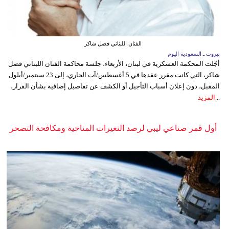
الفنان اللبناني فضل شاكر
بيروت ـ السعودية اليوم
أجّلت المحكمة العسكرية في لبنان، الأربعاء، جلسة محاكمة الفنان اللبناني فضل
شاكر، التي كانت مقرر عقدها في 5 أغسطس/آب الجاري، إلى 23 سبتمبر/أيلول
المقبل، دون إعلان أسباب التأجيل أو الكشف عن تفاصيل إضافية بشأن القرار،
...
المزيد
أول قمر صناعي ليبي لرصد التغيرات المناخية ومكافحة التصحر