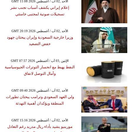
GMT 11:08 2026 الأحد ,02 آب / أغسطس
إعلام إيراني يكشف أسباب تجنب نشر
تسجيلات صوتية لمجتبى خامنئي
GMT 20:19 2026 الأحد ,02 آب / أغسطس
وزيرا خارجية السعودية وإيران يبحثان جهود
خفض التصعيد
GMT 07:57 2026 الإثنين ,03 آب / أغسطس
النفط يهبط مع انحسار التوترات الجيوسياسية
وآمال التوصل لاتفاق
GMT 09:40 2026 الأحد ,02 آب / أغسطس
ولي العهد السعودي وترامب يبحثان تطورات
المنطقة ويؤكدان أهمية التهدئة
GMT 15:16 2026 الأحد ,02 آب / أغسطس
مورينيو يشيد بأداء ريال مدريد رغم التعادل