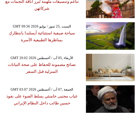
تناغم وتنسيقات ملهمة تُبرز أناقة النجمات مع
شركائهن
GMT 09:56 2026 السبت ,25 تموز / يوليو
سياحة صيفية استثنائية آيسلندا بانتظاركِ
بمناظرها الطبيعية الآسرة
GMT 20:02 2026 الأربعاء ,05 آب / أغسطس
نصائح مضمونة للحفاظ على صحة النباتات
المنزلية قبل السفر
GMT 03:07 2026 الجمعة ,07 آب / أغسطس
غياب مجتبى خامنئي يسلط الضوء على نفوذ
حسين طائب داخل النظام الإيراني