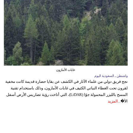
غابات الأمازون
واشنطن ـ السعودية اليوم
نجح فريق دولي من علماء الآثار في الكشف عن بقايا حضارة قديمة كانت مخفية
لقرون تحت الغطاء النباتي الكثيف في غابات الأمازون، وذلك باستخدام تقنية
المسح بالليزر المحمولة جوًا (LiDAR)، التي أتاحت رؤية تضاريس الأرض أسفل
الأ�...
المزيد