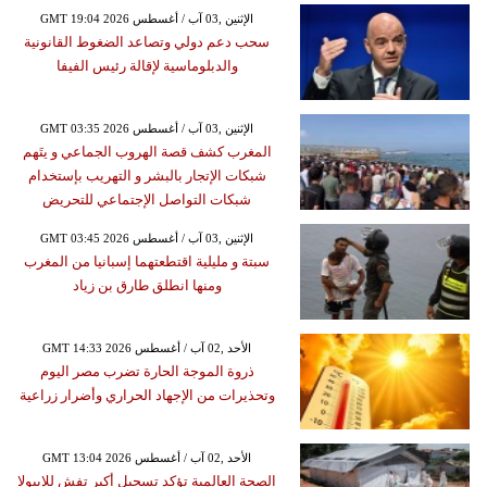
GMT 19:04 2026 الإثنين ,03 آب / أغسطس
سحب دعم دولي وتصاعد الضغوط القانونية
والدبلوماسية لإقالة رئيس الفيفا
GMT 03:35 2026 الإثنين ,03 آب / أغسطس
المغرب كشف قصة الهروب الجماعي و يتَهم
شبكات الإتجار بالبشر و التهريب بإستخدام
شبكات التواصل الإجتماعي للتحريض
GMT 03:45 2026 الإثنين ,03 آب / أغسطس
سبتة و مليلية اقتطعتهما إسبانيا من المغرب
ومنها انطلق طارق بن زياد
GMT 14:33 2026 الأحد ,02 آب / أغسطس
ذروة الموجة الحارة تضرب مصر اليوم
وتحذيرات من الإجهاد الحراري وأضرار زراعية
GMT 13:04 2026 الأحد ,02 آب / أغسطس
الصحة العالمية تؤكد تسجيل أكبر تفش للإيبولا