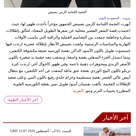
النجمة اللبنانية كارمن بصيبص
بيروت - السعودية اليوم
أبهرت النجمة اللبنانية كارمن بصيبص الجمهور مؤخراً بأحدث ظهور لها، حيث
اعتمدت قصة الشعر القصير متخلية عن شعرها الطويل المعتاد، لتتألق بإطلالات
مبتكرة وخاطفة جمعت بين التصاميم العملية والراقية التي تناسب الأوقات
النهارية والمناسبات الرسمية. ولفتت بصيبص الأنظار بإطلالة عصرية ارتدت فيها
جمبسوت طويل باللون الأسود الداكن بقصة كورسيه ضيقة مكشوفة الكتفين،
بينما انسدل الجزء السفلي بقصة واسعة، ونسقت معه حقيبة يد صغيرة باللون
الأصفر الزبدي ومجوهرات ذهبية ناعمة. وفي ظهور كاجوال آخر، ارتدت كنزة
تريكو باللون البيج الوردي بفتحة عنق مائلة كشفت عن أحد الكتفين، مع بنطال
أبيض عالي الخصر بقصة مستقيمة وحزام جلدي رفيع باللون البني. وعلى صعيد
الإطلالات الفخمة، تألقت بفستان أسود طويل تميز بقصّة الكورسيه العلوية
المطرزة بحبيبات الترتر وتنو...
المزيد
آخر الأخبار الطبية
آخر الأخبار
GMT 12:07 2026 السبت ,01 آب / أغسطس