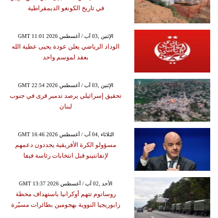
في تاريخ الكونغو الديمقراطية
GMT 11:01 2026 الإثنين ,03 آب / أغسطس
الوداد الرياضي يعلن عودة يحيى عطية الله
بعقد لموسم واحد
GMT 22:54 2026 الإثنين ,03 آب / أغسطس
تحقيق إسرائيلي يرصد تدمير قرى في جنوب
لبنان
GMT 16:46 2026 الثلاثاء ,04 آب / أغسطس
مسؤولو الكرة الأفريقية يجددون دعمهم
لإنفانتينو قبل انتخابات رئاسة فيفا
GMT 13:37 2026 الأحد ,02 آب / أغسطس
روساتوم تتهم أوكرانيا باستهداف محطة
زابوريجيا النووية بهجومين بطائرات مسيّرة