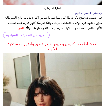
الخلايا السرطانية
واشنطن ـ السعودية اليوم
في خطوة قد تفتح بابًا جديدًا أمام مواجهة واحد من أكبر تحديات علاج السرطان،
طوّر باحثون في الولايات المتحدة مركبًا دوائيًّا تجريبيًّا أظهر قدرة على تعطيل
الآليات التي تستخدمها الخلايا السرطانية للبقاء ومقاومة الع�...
المزيد
المزيد من التحقيقات السياحية
أحدث إطلالات كارمن بصيبص شعر قصير واختيارات مبتكرة
للأزياء