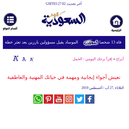
آخر تحديث GMT03:27:02
الرئيسية
أخبارعاجلة
رياضة
شخصا
الموساد يقيل مسؤولين بارزين بعد تعثر خطة مزعومة
ثقافة
إقتصاد
أبراج
»
إقرأ برجك اليومي - الحمل
فن
تعيش أجواء إيجابية ومهمة في حياتك المهنية والعاطفية
وموسيقى
الثلاثاء ,27 آب / أغسطس 2019
أزياء
صحة
وتغذية
سياحة