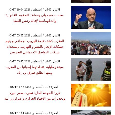
GMT 19:04 2026 الإثنين ,03 آب / أغسطس
سحب دعم دولي وتصاعد الضغوط القانونية
والدبلوماسية لإقالة رئيس الفيفا
GMT 03:35 2026 الإثنين ,03 آب / أغسطس
المغرب كشف قصة الهروب الجماعي و يتَهم
شبكات الإتجار بالبشر و التهريب بإستخدام
شبكات التواصل الإجتماعي للتحريض
GMT 03:45 2026 الإثنين ,03 آب / أغسطس
سبتة و مليلية اقتطعتهما إسبانيا من المغرب
ومنها انطلق طارق بن زياد
GMT 14:33 2026 الأحد ,02 آب / أغسطس
ذروة الموجة الحارة تضرب مصر اليوم
وتحذيرات من الإجهاد الحراري وأضرار زراعية
GMT 13:04 2026 الأحد ,02 آب / أغسطس