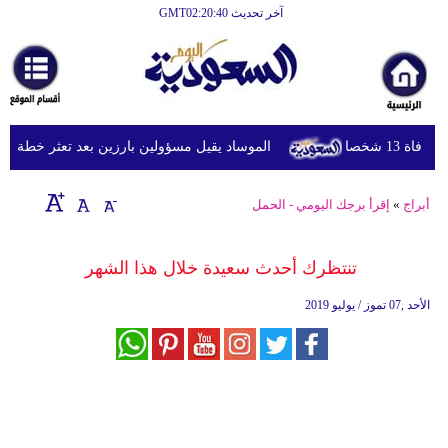
آخر تحديث GMT02:20:40
الرئيسية
أخبارعاجلة
رياضة
شخصا
الموساد يقيل مسؤولين بارزين بعد تعثر خطة مزعومة
ثقافة
إقتصاد
أبراج
»
إقرأ برجك اليومي - الحمل
فن
تنتظرك أحدث سعيدة خلال هذا الشهر
وموسيقى
الأحد ,07 تموز / يوليو 2019
أزياء
صحة
وتغذية
سياحة