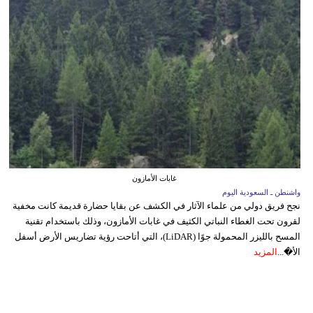
غابات الأمازون
واشنطن ـ السعودية اليوم
نجح فريق دولي من علماء الآثار في الكشف عن بقايا حضارة قديمة كانت مخفية
لقرون تحت الغطاء النباتي الكثيف في غابات الأمازون، وذلك باستخدام تقنية
المسح بالليزر المحمولة جوًا (LiDAR)، التي أتاحت رؤية تضاريس الأرض أسفل
الأ�...
المزيد