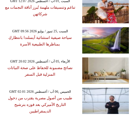
GMT 12:07 2026 السبت ,01 آب / أغسطس
تناغم وتنسيقات ملهمة تُبرز أناقة النجمات مع
شركائهن
GMT 09:56 2026 السبت ,25 تموز / يوليو
سياحة صيفية استثنائية آيسلندا بانتظاركِ
بمناظرها الطبيعية الآسرة
GMT 20:02 2026 الأربعاء ,05 آب / أغسطس
نصائح مضمونة للحفاظ على صحة النباتات
المنزلية قبل السفر
GMT 02:01 2026 الخميس ,06 آب / أغسطس
طبيب من أصول مصرية يقترب من دخول
التاريخ الأميركي بعد فوزه بترشيح
الديمقراطيين