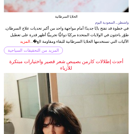
الخلايا السرطانية
واشنطن ـ السعودية اليوم
في خطوة قد تفتح بابًا جديدًا أمام مواجهة واحد من أكبر تحديات علاج السرطان،
طوّر باحثون في الولايات المتحدة مركبًا دوائيًّا تجريبيًّا أظهر قدرة على تعطيل
الآليات التي تستخدمها الخلايا السرطانية للبقاء ومقاومة الع�...
المزيد
المزيد من التحقيقات السياحية
أحدث إطلالات كارمن بصيبص شعر قصير واختيارات مبتكرة
للأزياء