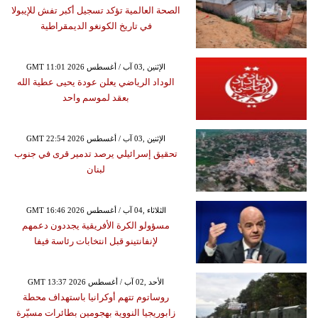
الصحة العالمية تؤكد تسجيل أكبر تفش للإيبولا
في تاريخ الكونغو الديمقراطية
GMT 11:01 2026 الإثنين ,03 آب / أغسطس
الوداد الرياضي يعلن عودة يحيى عطية الله
بعقد لموسم واحد
GMT 22:54 2026 الإثنين ,03 آب / أغسطس
تحقيق إسرائيلي يرصد تدمير قرى في جنوب
لبنان
GMT 16:46 2026 الثلاثاء ,04 آب / أغسطس
مسؤولو الكرة الأفريقية يجددون دعمهم
لإنفانتينو قبل انتخابات رئاسة فيفا
GMT 13:37 2026 الأحد ,02 آب / أغسطس
روساتوم تتهم أوكرانيا باستهداف محطة
زابوريجيا النووية بهجومين بطائرات مسيّرة