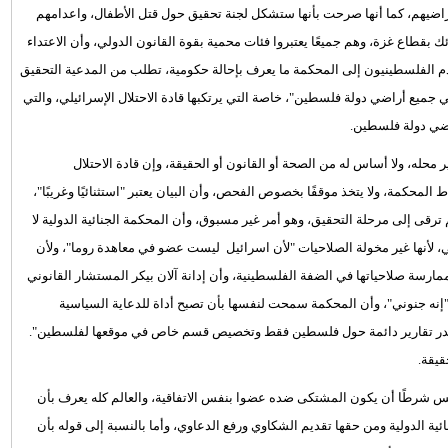
راضيهم، كما أنها صرحت بأنها ستشكل لجنة تحقيق حول قتل الأطفال، واعدامهم
 بقطاع غزة، وهم جميعًا يعتبروا فئات محمية بقوة القانون الدولي، وأن الاعتداء
 الفلسطينيون إلى المحكمة ما يعرف بإحالة حكومية، تطلب من المدعية التحقيق
ميع أراضي دولة فلسطين"، خاصة التي يرتكبها قادة الاحتلال الإسرائيلي، والتي
اضي دولة فلسطين.
ر محله، ولا أساس له من الصحة أو القانون أو الحقيقة، وإن قادة الاحتلال
محكمة، ولا يتخذ موقفًا بخصوص الفحص، وأن البيان يعتبر "استثنائيًا وغريبًا"،
قى إلى مرحلة التحقيق، وهو أمر غير مسبوق، وأن المحكمة الجنائية الدولية لا
، لأنها غير مخولة الصلاحيات "لأن اسرائيل ليست عضو في معاهدة روما"، ولأن
ارسة صلاحياتها في الضفة الفلسطينية، وأن إدانة آلان بيكر المستشار القانوني
ا: "إنه جنوني"، وأن المحكمة سمحت لنفسها بأن تصبح أداة للدعاية السياسية
 يصدر تقارير دائمة حول فلسطين فقط وتخصيص قسم خاص في موقعها لفلسطين".
قيقة.
يس شرطًا أن يكون المشتكى ضده عضوا بنفس الاتفاقية، والعالم كله يعرف بأن
ة الدولية ومن حقها تقديم الشكاوي ورفع الدعاوي، وأما بالنسبة إلى قوله بأن