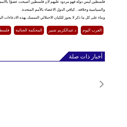
فلسطين ليس دولة فهو مردود عليهم لأن فلسطين أصبحت عضوًا بالأمم ال
والسياسية وخلافه... كباقي الدول الاعضاء بالأمم المتحدة.
وبناء على كل ما ذكر لا يجوز للكيان الاحتلالي التمسك بهذه الادعاءات الب
العرب اليوم
د.عبدالكريم شبير
المحكمة الجنائية
فلسطي
أخبار ذات صلة