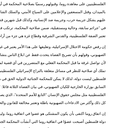
الفلسطينيين على معاهدة روما، وقبولهم رسميًا بصلاحية المحكمة في أ
بالميدان، وقتل المسعفين والإعلامين على السياج الأمني، والسلك الشائك
عليهم يشكل جريمة حرب، وجريمة ضد الإنسانية، وكذلك قبل شهرين قدم
في "جرائم سابقة، وحالية ومستقبلية، ضمن صلاحية المحكمة، ترتكب في ج
تعتبر الضفة الفلسطينية، والقدس الشرقية وقطاع غزة هي جزء من أر
إن رفض حكومة الاحتلال الإسرائيلية، وتعليقها على هذا الأمر يعتبر في غي
الصهيوني، وقولهم بأن تصريح القضاة يتحدث فقط عن ابلاغ الناس بنشاط ال
لأن تواصل غرفة ما قبل المحكمة الفعلي مع المتضررين في أي قضية لم تر
تملك أي صلاحية للنظر في مسائل متعلقة بالنزاع الإسرائيلي الفلسطيني
فلسطين ليست دولة، لذلك لا يمكن للمحكمة الجنائية الدولية الحق في مم
السابق بوزارة الخارجية للكيان الصهيوني، في بيان القضاة الثلاثة قائل
الفلسطينية مثل مجلس حقوق الإنسان "التابع للأمم المتحدة"، الذي
كل ذلك وأكثر من الادعاءات الصهيونية باطلة وتعتبر مخالفة للقانون والح
إن اتفاق روما اكتفى بأن يكون المشتكى هو عضوا في اتفاقية روما، ول
دولة فلسطين أصبحت عضوًا في اتفاقية روما التي أنشأت المحكمة الجنائي