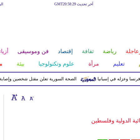
آخر تحديث GMT20:58:29
ال
عاجلة
رياضة
ثقافة
إقتصاد
فن وموسيقى
أزياء
تعليم
مرأة
علوم وتكنولوجيا
بيئة
م
زله في إسبانيا
الصحة السورية تعلن مقتل شخصين وإصابة 13 بانفجار مركبة قرب دمشق
ئية الدولية وفلسطين