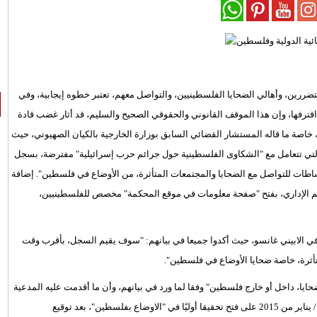
تضررين، وأهالي الضحايا الفلسطينيين، والتواصل معهم، تعتبر خطوه إيجابية، وفي
ي اقترفها، وإن هذا الموقف القانوني والحقوقي الصحيح والسليم، قد أثار غضب قادة
ان، خاصة ما قاله المستشار القضائي السابق بوزارة الخارجية بالكيان الصهيوني، حيث
 التي تتعامل مع "الشكاوى الفلسطينية حول جرائم حرب إسرائيلية" مفترضة، بسجل
ات للتواصل مع الضحايا والمجتمعات المتأثرة، من الأوضاع في فلسطين". إضافة
 الإداري، بفتح "صفحة معلومات في موقع المحكمة" مخصص للفلسطينيين،
وفي الابيني غانسو، حيث أكدوا جميعا في بيانهم: "سوف يقيم السجل، بأقرب وقت
ثرة، خاصة ضحايا الأوضاع في فلسطين".
يا، داخل أو خارج فلسطين" وفقا لما ورد في بيانهم، وأن ما أقدمت عليه المدعية
العامة الرئيسية بالمحكمة الجنائية الدولية فاتو بنسودا، في كانون الثاني/ يناير من 2015 على فتح تحقيقا أوليًا في "الاوضاع بفلسطين"، بعد توقيع