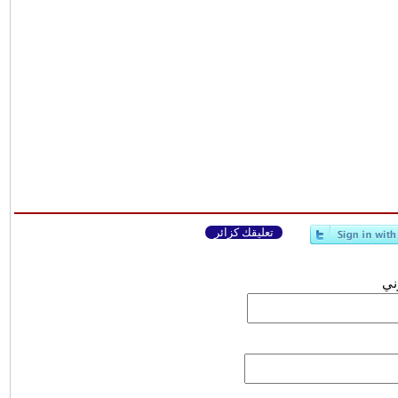
تعليقك كزائر
وني