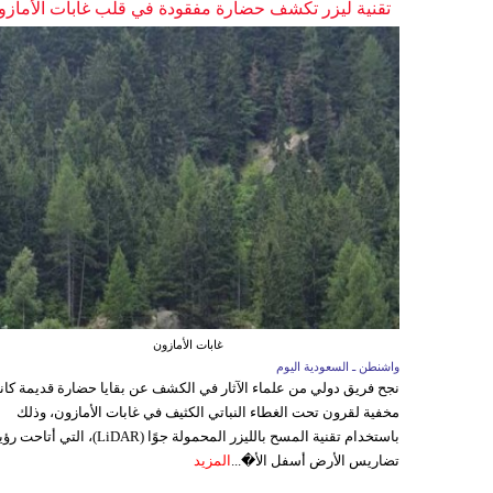
تقنية ليزر تكشف حضارة مفقودة في قلب غابات الأمازو
غابات الأمازون
واشنطن ـ السعودية اليوم
نجح فريق دولي من علماء الآثار في الكشف عن بقايا حضارة قديمة كا
مخفية لقرون تحت الغطاء النباتي الكثيف في غابات الأمازون، وذلك
باستخدام تقنية المسح بالليزر المحمولة جوًا (LiDAR)، التي أتاحت
تضاريس الأرض أسفل الأ�...
المزيد