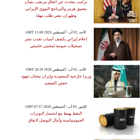
ترامب يتحدث عن اتفاق مرتقب بشأن
مضيق هرمز والبرنامج النووي الإيراني
وطهران تنفي طلب مهلة
GMT 11:08 2026 الأحد ,02 آب / أغسطس
إعلام إيراني يكشف أسباب تجنب نشر
تسجيلات صوتية لمجتبى خامنئي
GMT 20:19 2026 الأحد ,02 آب / أغسطس
وزيرا خارجية السعودية وإيران يبحثان جهود
خفض التصعيد
GMT 07:57 2026 الإثنين ,03 آب / أغسطس
النفط يهبط مع انحسار التوترات
الجيوسياسية وآمال التوصل لاتفاق