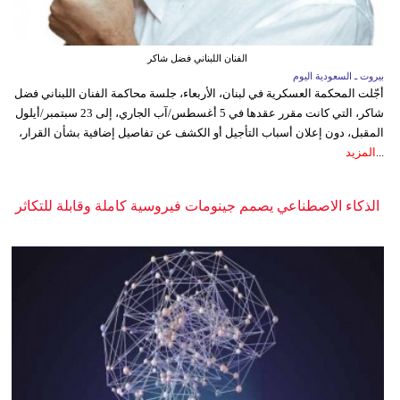
الفنان اللبناني فضل شاكر
بيروت ـ السعودية اليوم
أجّلت المحكمة العسكرية في لبنان، الأربعاء، جلسة محاكمة الفنان اللبناني فضل
شاكر، التي كانت مقرر عقدها في 5 أغسطس/آب الجاري، إلى 23 سبتمبر/أيلول
المقبل، دون إعلان أسباب التأجيل أو الكشف عن تفاصيل إضافية بشأن القرار،
...
المزيد
الذكاء الاصطناعي يصمم جينومات فيروسية كاملة وقابلة للتكاثر