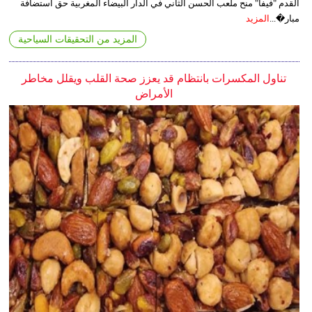
القدم "فيفا" منح ملعب الحسن الثاني في الدار البيضاء المغربية حق استضافة
مبار�...
المزيد
المزيد من التحقيقات السياحية
تناول المكسرات بانتظام قد يعزز صحة القلب ويقلل مخاطر
الأمراض