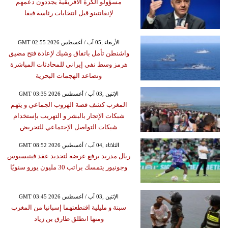
مسؤولو الكرة الأفريقية يجددون دعمهم
لإنفانتينو قبل انتخابات رئاسة فيفا
GMT 02:55 2026 الأربعاء ,05 آب / أغسطس
واشنطن تأمل باتفاق وشيك لإعادة فتح مضيق
هرمز وسط نفي إيراني للمحادثات المباشرة
وتصاعد الهجمات البحرية
GMT 03:35 2026 الإثنين ,03 آب / أغسطس
المغرب كشف قصة الهروب الجماعي و يتَهم
شبكات الإتجار بالبشر و التهريب بإستخدام
شبكات التواصل الإجتماعي للتحريض
GMT 08:52 2026 الثلاثاء ,04 آب / أغسطس
ريال مدريد يرفع عرضه لتجديد عقد فينيسيوس
وجونيور يتمسك براتب 30 مليون يورو سنويًا
GMT 03:45 2026 الإثنين ,03 آب / أغسطس
سبتة و مليلية اقتطعتهما إسبانيا من المغرب
ومنها انطلق طارق بن زياد