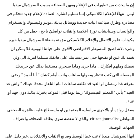
إن ما يحدث من تطورات في الإعلام ومهن الصحافة بسبب السوشيال ميديا
ليس انتهاءً للإعلام الكلاسيكي إنما تسليم لشارة العمادة لإعلام جديد تتحكم في
مصادره وطرق صياغته اليات جديدة ووسائل بديلة ..تويتر وفيسبوك وإنستغرام
والواتساب وسنابشات ثورة اعلامية وانقلاب تواصليٌ ناجح ، جعل من كل
مكونات علوم الاتصال والإعلام الكلاسيكي مؤمنة بقضاء السوشيال ميديا خيره
وشره ،لانه اصبح المسيطر الافتراضي الأقوى على حياتنا اليومية فلا يمكن ان
تغمد لك عين او تفتحها حتى تمر بسبابتك على هاتفك مسلما امرك الى ولي
نعمتك وملهم افكارك .. ماذا جرى وماذا سيجري مستغنيا بذلك عن جريدتك
المفضلة التي كنت تنتظر وصولها ساعات وانت أمام كشك " أبا أحمد " وحتى
معرفة غدا رمضان او العيد قد تكلفة ساعات امام التلفاز محدقا عيناك " واش غد
العيد " يأتي "المعلم الفيسبوك" ربما يوما قبل الموعد يخبرك بذلك دون جهد أو
عناء .
بفضل رواده أو بالأحرى مراسليه المعتمدين او مايصطلح عليه بظاهرة الصحفى
المواطن citizen journalist والذي لا تنقصه سوى بطاقة الصحافة واعتراف
الجهات الوصية.
انها السوشيال ميديا لاعب خط الوسط وصانع الالقاب والانقلابات .خير دليل على