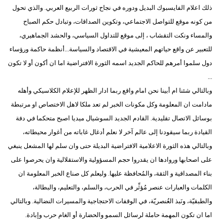
ذلك اعلام الفايسبوك البديل ودوره في نجاح ثورات الربيع العربي. والذي تحول
من كونه موقع للتواصل الاجتماعي، وتكوين الصداقات، وتبادل حكم الصباح
والمساء ونكت التقشاب ، إلى موقع للتداول السياسي، والحشد الجماهيري،
للتعبير عن واقع حياتهم المعيشية في الاقتصاد والسياسة...أنظمة حاكمة ورؤساء
دول سلموا أمرهم للحاكم الجديد اسمه الثورة الافتراضية اما ان أكون أو لا تكون
...
وبالتالي شئنا ام أبينا نحن امام واقع ربما ادار الظهر للإعلام الكلاسيكي وأهله
مادامت ان المعلومة وكل مكونات الخبر لم تعد ملكا لاهل الاختصاص او مرتبطة
بوسائل الاتصال تقليدية. القادم الجديد السوشيال ميديا اصبح متحكما في دفة
القيادة ربما سيقودنا إلى عالم آخر لا نعلم أدغال غاباته من أغوار محيطاته،
وبالتالي هذه الثورة الاعلامية الافتراضية البديلة حتى وان سلم لها المشعل ينبغي
على اصحابها وروادها ان يقدروا حجم المسؤولية والاستقلالية وان يحرصوا على
بناء المصداقية و الثقة، والمُحافظة عليها. وليعلم كل صناع الخبر المعلومة ان
الكلمات والعبارات عنصر مُؤثِّر في الحرب، والسلم، والتعليم، والبطالة،
والطبقيّة، ونَبذ العُنصريّة، في الوقفات الاحتجاجية والمسيرات النضالية. وبالتالي
اما ان تكون المهمة حاملة لرسائل السمو والحضارة أو الغام حرب وإبادة.