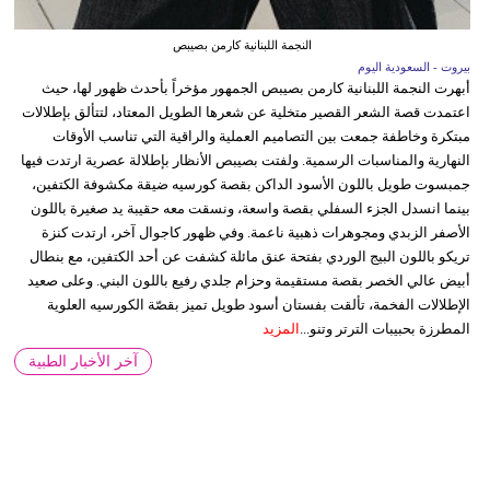
النجمة اللبنانية كارمن بصيبص
بيروت - السعودية اليوم
أبهرت النجمة اللبنانية كارمن بصيبص الجمهور مؤخراً بأحدث ظهور لها، حيث
اعتمدت قصة الشعر القصير متخلية عن شعرها الطويل المعتاد، لتتألق بإطلالات
مبتكرة وخاطفة جمعت بين التصاميم العملية والراقية التي تناسب الأوقات
النهارية والمناسبات الرسمية. ولفتت بصيبص الأنظار بإطلالة عصرية ارتدت فيها
جمبسوت طويل باللون الأسود الداكن بقصة كورسيه ضيقة مكشوفة الكتفين،
بينما انسدل الجزء السفلي بقصة واسعة، ونسقت معه حقيبة يد صغيرة باللون
الأصفر الزبدي ومجوهرات ذهبية ناعمة. وفي ظهور كاجوال آخر، ارتدت كنزة
تريكو باللون البيج الوردي بفتحة عنق مائلة كشفت عن أحد الكتفين، مع بنطال
أبيض عالي الخصر بقصة مستقيمة وحزام جلدي رفيع باللون البني. وعلى صعيد
الإطلالات الفخمة، تألقت بفستان أسود طويل تميز بقصّة الكورسيه العلوية
المطرزة بحبيبات الترتر وتنو...
المزيد
آخر الأخبار الطبية