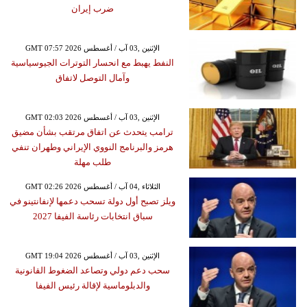
ضرب إيران
GMT 07:57 2026 الإثنين ,03 آب / أغسطس
النفط يهبط مع انحسار التوترات الجيوسياسية
وآمال التوصل لاتفاق
GMT 02:03 2026 الإثنين ,03 آب / أغسطس
ترامب يتحدث عن اتفاق مرتقب بشأن مضيق
هرمز والبرنامج النووي الإيراني وطهران تنفي
طلب مهلة
GMT 02:26 2026 الثلاثاء ,04 آب / أغسطس
ويلز تصبح أول دولة تسحب دعمها لإنفانتينو في
سباق انتخابات رئاسة الفيفا 2027
GMT 19:04 2026 الإثنين ,03 آب / أغسطس
سحب دعم دولي وتصاعد الضغوط القانونية
والدبلوماسية لإقالة رئيس الفيفا