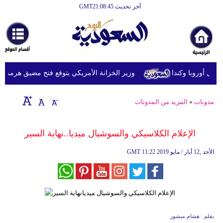
آخر تحديث GMT21:08:45
 أوروبا وكندا
وزير الخزانة الأمريكي يتوقع فتح مضيق هرمز اليوم أو غداً
مدونات
»
المزيد من المدونات
الإعلام الكلاسيكي والسوشيال ميديا..نهاية السير
11:22 2019 الأحد ,12 أيار / مايو
GMT
بقلم : هشام مبشور