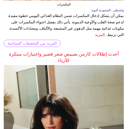
المكسرات
واشنطن ـ السعودية اليوم
يمكن أن يشكل إدخال المكسرات ضمن النظام الغذائي اليومي خطوة مفيدة
لدعم صحة القلب والأوعية الدموية. يأتي ذلك بفضل احتواء المكسرات على
مكونات غذائية مهمة مثل الدهون غير المشبعة، والألياف، ومضادات الأكسدة،
التي ترتبط...
المزيد
المزيد من التحقيقات السياحية
أحدث إطلالات كارمن بصيبص شعر قصير واختيارات مبتكرة
للأزياء