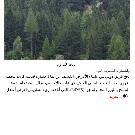
غابات الأمازون
واشنطن ـ السعودية اليوم
نجح فريق دولي من علماء الآثار في الكشف عن بقايا حضارة قديمة كانت مخفية
لقرون تحت الغطاء النباتي الكثيف في غابات الأمازون، وذلك باستخدام تقنية
المسح بالليزر المحمولة جوًا (LiDAR)، التي أتاحت رؤية تضاريس الأرض أسفل
الأ�...
المزيد