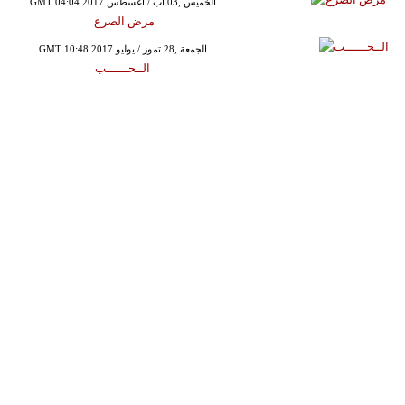
GMT 04:04 2017 الخميس ,03 آب / أغسطس
مرض الصرع
GMT 10:48 2017 الجمعة ,28 تموز / يوليو
الــحــــــب