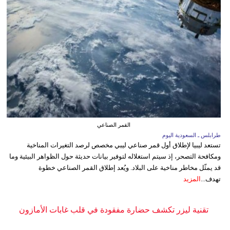
القمر الصناعي
طرابلس ـ السعودية اليوم
تستعد ليبيا لإطلاق أول قمر صناعي ليبي مخصص لرصد التغيرات المناخية
ومكافحة التصحر، إذ سيتم استغلاله لتوفير بيانات حديثة حول الظواهر البيئية وما
قد يمثّل مخاطر مناخية على البلاد. ويُعد إطلاق القمر الصناعي خطوة
تهدف...
المزيد
تقنية ليزر تكشف حضارة مفقودة في قلب غابات الأمازون