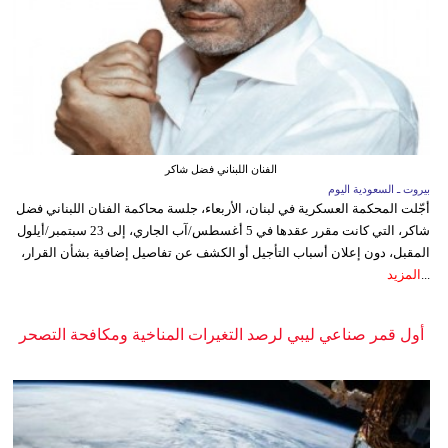
الفنان اللبناني فضل شاكر
بيروت ـ السعودية اليوم
أجّلت المحكمة العسكرية في لبنان، الأربعاء، جلسة محاكمة الفنان اللبناني فضل
شاكر، التي كانت مقرر عقدها في 5 أغسطس/آب الجاري، إلى 23 سبتمبر/أيلول
المقبل، دون إعلان أسباب التأجيل أو الكشف عن تفاصيل إضافية بشأن القرار،
...
المزيد
أول قمر صناعي ليبي لرصد التغيرات المناخية ومكافحة التصحر