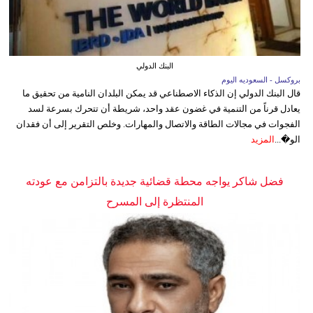
البنك الدولي
بروكسل - السعوديه اليوم
قال البنك الدولي إن الذكاء الاصطناعي قد يمكن البلدان النامية من تحقيق ما
يعادل قرناً من التنمية في غضون عقد واحد، شريطة أن تتحرك بسرعة لسد
الفجوات في مجالات الطاقة والاتصال والمهارات. وخلص التقرير إلى أن فقدان
الو�...
المزيد
فضل شاكر يواجه محطة قضائية جديدة بالتزامن مع عودته
المنتظرة إلى المسرح