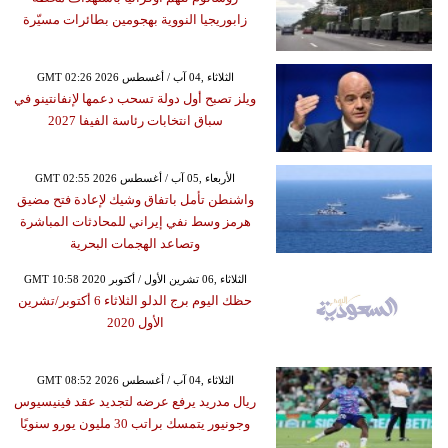
زابوريجيا النووية بهجومين بطائرات مسيّرة
GMT 02:26 2026 الثلاثاء ,04 آب / أغسطس
ويلز تصبح أول دولة تسحب دعمها لإنفانتينو في
سباق انتخابات رئاسة الفيفا 2027
GMT 02:55 2026 الأربعاء ,05 آب / أغسطس
واشنطن تأمل باتفاق وشيك لإعادة فتح مضيق
هرمز وسط نفي إيراني للمحادثات المباشرة
وتصاعد الهجمات البحرية
GMT 10:58 2020 الثلاثاء ,06 تشرين الأول / أكتوبر
حظك اليوم برج الدلو الثلاثاء 6 أكتوبر/تشرين
الأول 2020
GMT 08:52 2026 الثلاثاء ,04 آب / أغسطس
ريال مدريد يرفع عرضه لتجديد عقد فينيسيوس
وجونيور يتمسك براتب 30 مليون يورو سنويًا