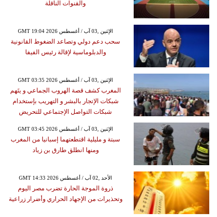
والقنوات الناقلة
GMT 19:04 2026 الإثنين ,03 آب / أغسطس
سحب دعم دولي وتصاعد الضغوط القانونية
والدبلوماسية لإقالة رئيس الفيفا
GMT 03:35 2026 الإثنين ,03 آب / أغسطس
المغرب كشف قصة الهروب الجماعي و يتَهم
شبكات الإتجار بالبشر و التهريب بإستخدام
شبكات التواصل الإجتماعي للتحريض
GMT 03:45 2026 الإثنين ,03 آب / أغسطس
سبتة و مليلية اقتطعتهما إسبانيا من المغرب
ومنها انطلق طارق بن زياد
GMT 14:33 2026 الأحد ,02 آب / أغسطس
ذروة الموجة الحارة تضرب مصر اليوم
وتحذيرات من الإجهاد الحراري وأضرار زراعية