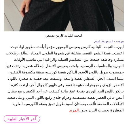
النجمة اللبنانية كارمن بصيبص
بيروت - السعودية اليوم
أبهرت النجمة اللبنانية كارمن بصيبص الجمهور مؤخراً بأحدث ظهور لها، حيث
اعتمدت قصة الشعر القصير متخلية عن شعرها الطويل المعتاد، لتتألق بإطلالات
مبتكرة وخاطفة جمعت بين التصاميم العملية والراقية التي تناسب الأوقات
النهارية والمناسبات الرسمية. ولفتت بصيبص الأنظار بإطلالة عصرية ارتدت فيها
جمبسوت طويل باللون الأسود الداكن بقصة كورسيه ضيقة مكشوفة الكتفين،
بينما انسدل الجزء السفلي بقصة واسعة، ونسقت معه حقيبة يد صغيرة باللون
الأصفر الزبدي ومجوهرات ذهبية ناعمة. وفي ظهور كاجوال آخر، ارتدت كنزة
تريكو باللون البيج الوردي بفتحة عنق مائلة كشفت عن أحد الكتفين، مع بنطال
أبيض عالي الخصر بقصة مستقيمة وحزام جلدي رفيع باللون البني. وعلى صعيد
الإطلالات الفخمة، تألقت بفستان أسود طويل تميز بقصّة الكورسيه العلوية
المطرزة بحبيبات الترتر وتنو...
المزيد
آخر الأخبار الطبية