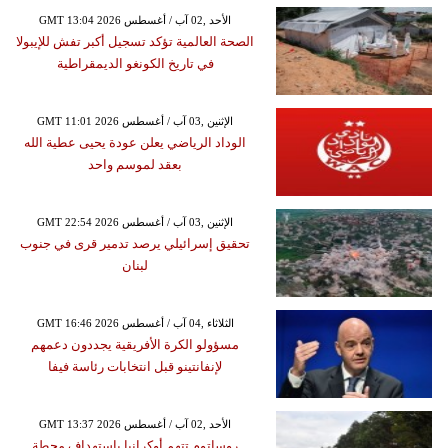
GMT 13:04 2026 الأحد ,02 آب / أغسطس
الصحة العالمية تؤكد تسجيل أكبر تفش للإيبولا
في تاريخ الكونغو الديمقراطية
GMT 11:01 2026 الإثنين ,03 آب / أغسطس
الوداد الرياضي يعلن عودة يحيى عطية الله
بعقد لموسم واحد
GMT 22:54 2026 الإثنين ,03 آب / أغسطس
تحقيق إسرائيلي يرصد تدمير قرى في جنوب
لبنان
GMT 16:46 2026 الثلاثاء ,04 آب / أغسطس
مسؤولو الكرة الأفريقية يجددون دعمهم
لإنفانتينو قبل انتخابات رئاسة فيفا
GMT 13:37 2026 الأحد ,02 آب / أغسطس
روساتوم تتهم أوكرانيا باستهداف محطة