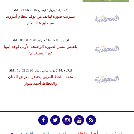
GMT 14:06 2016 الأحد ,03 إبريل / نيسان
تسريب صورة لهاتف من نوكيا بنظام أندرويد
سيطلق هذا العام
GMT 08:58 2020 الإثنين ,03 شباط / فبراير
بلقيس تنشر الصورة الواضحة الأولى لوجه ابنها
عبر "إنستغرام"
GMT 12:32 2020 الثلاثاء ,14 كانون الثاني / يناير
متحف الخط العربي يحتضن معرض الفنان
والخطاط أحمد سوار
الرئيسية
أخبارعاجلة
رياضة
ثقافة
إقتصاد
فن