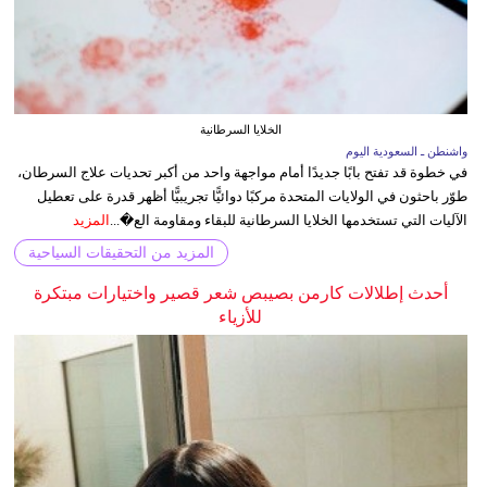
الخلايا السرطانية
واشنطن ـ السعودية اليوم
في خطوة قد تفتح بابًا جديدًا أمام مواجهة واحد من أكبر تحديات علاج السرطان،
طوّر باحثون في الولايات المتحدة مركبًا دوائيًّا تجريبيًّا أظهر قدرة على تعطيل
الآليات التي تستخدمها الخلايا السرطانية للبقاء ومقاومة الع�...
المزيد
المزيد من التحقيقات السياحية
أحدث إطلالات كارمن بصيبص شعر قصير واختيارات مبتكرة
للأزياء