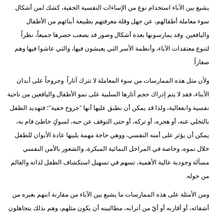
يشيع بين الآباء استخدام نوع من الإساءات النفسية الخفية، كشك لمن أشكال
سوء معاملة أطفالهم، عن جهل وقلة معرفتهم بطبيعة أبنائهم من الأطفال
واليافعين. وقد يمارسونها بعدة أشكال وصور قد يصعب حصرها جميعاً، نظراً
لتنوع معتقدات الآباء، وأنظمة الأسر التي يعيشون فيها، والتي عاشوا فيها وهم
صغاراً.
ولأن مثل هذه الممارسات من سوء المعاملة لا تترك آثاراً وجروحاً على أبدان
الأبناء، فقد لا يتم إدراك حجم آثارها السلبية على نمو الأطفال واليافعين من ناحية
نفسية وانفعالية، ولذا قد يمكن أن نطبق عليها أنها "جروح خفية"؛ فتهديد الطفل
بالتخلي عنه، أو هجره، أو تركه، أو حتى التوقف عن حبه، لسوكٍ خاطئ قام به،
يمكن أن يؤثر على أمنه النفسي، ووهي حاجة مهمة يلبيها عادة الأبوان للطفل
خلال نموه، وخاصة في المراحل النمائية المبكرة، والشعور بالأمن النفسي
مسألة وجودية عالية الأهمية، تسهم في تسهيل استكشاف الطفل لذاته والعالم
من حوله.
ومن الأمثلة على هذه الممارسات ما يشيع بين الآباء من مقارنة ابنهم بغيره من
أشقائه، أو أقاربه أو أيّ من أترابه، مطالبينه أن يكون مثلهم، وهم بذلك يتجاهلون