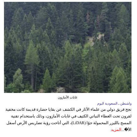
غابات الأمازون
واشنطن ـ السعودية اليوم
نجح فريق دولي من علماء الآثار في الكشف عن بقايا حضارة قديمة كانت مخفية
لقرون تحت الغطاء النباتي الكثيف في غابات الأمازون، وذلك باستخدام تقنية
المسح بالليزر المحمولة جوًا (LiDAR)، التي أتاحت رؤية تضاريس الأرض أسفل
الأ�...
المزيد