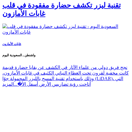
تقنية ليزر تكشف حضارة مفقودة في قلب
غابات الأمازون
غابات الأمازون
واشنطن ـ السعودية اليوم
نجح فريق دولي من علماء الآثار في الكشف عن بقايا حضارة قديمة
كانت مخفية لقرون تحت الغطاء النباتي الكثيف في غابات الأمازون،
وذلك باستخدام تقنية المسح بالليزر المحمولة جوًا (LiDAR)، التي
أتاحت رؤية تضاريس الأرض أسفل الأ�...
المزيد