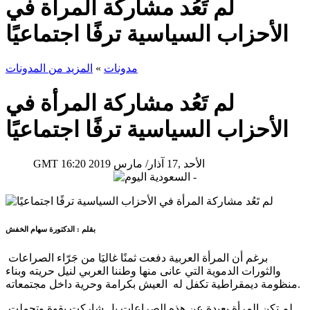
لم تَعُد مشاركة المرأة في
الأحزاب السياسية ترفًا اجتماعيًا
مدونات
»
المزيد من المدونات
لم تَعُد مشاركة المرأة في
الأحزاب السياسية ترفًا اجتماعيًا
16:20 2019 الأحد ,17 آذار/ مارس
GMT
بقلم : الدكتورة سهام الخفش
برغم أن المرأة العربية دفعت ثمنًا غاليَا من جَرّاء الصراعات
والثورات الدموية التي عانى منها وطننا العربي لنيل حريته وبناء
منظومة ديمقراطية تكفل له العيش بكرامة وحرية داخل مجتمعاته.
لم تكن المرأة بعيدة عن هذه الصراعات بل شاركت بقوة وتحملت