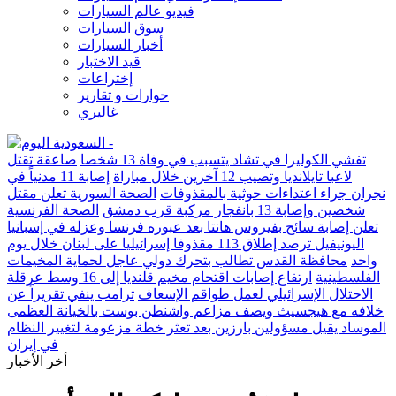
فيديو عالم السيارات
سوق السيارات
أخبار السيارات
قيد الاختبار
إختراعات
حوارات و تقارير
غاليري
تفشي الكوليرا في تشاد يتسبب في وفاة 13 شخصا
صاعقة تقتل
لاعبا تايلانديا وتصيب 12 آخرين خلال مباراة
إصابة 11 مدنياً في
نجران جراء اعتداءات حوثية بالمقذوفات
الصحة السورية تعلن مقتل
شخصين وإصابة 13 بانفجار مركبة قرب دمشق
الصحة الفرنسية
تعلن إصابة سائح بفيروس هانتا بعد عبوره فرنسا وعزله في إسبانيا
اليونيفيل ترصد إطلاق 113 مقذوفا إسرائيليا على لبنان خلال يوم
واحد
محافظة القدس تطالب بتحرك دولي عاجل لحماية المخيمات
الفلسطينية
ارتفاع إصابات اقتحام مخيم قلنديا إلى 16 وسط عرقلة
الاحتلال الإسرائيلي لعمل طواقم الإسعاف
ترامب ينفي تقريراً عن
خلافه مع هيجسيث ويصف مزاعم واشنطن بوست بالخيانة العظمى
الموساد يقيل مسؤولين بارزين بعد تعثر خطة مزعومة لتغيير النظام
في إيران
أخر الأخبار