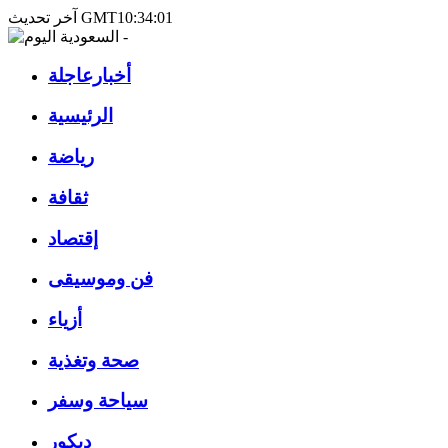
آخر تحديث GMT10:34:01
أخبارعاجلة
الرئيسية
رياضة
ثقافة
إقتصاد
فن وموسيقى
أزياء
صحة وتغذية
سياحة وسفر
ديكور