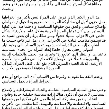
معاناة تفكك أسرتها إضافة الى ما لحق بها وأسرتها من فقر وعوز
وتشتت.
هذا الدور الكبير الذي فرض على المرأة ليس بأكبر من انخراطها
بعمل حزبي لا بل إن مشاركة المرأه باتت ضرورية لتحول ديمقراطي
وإصلاح سياسي وكحق من حقوقها السياسية والاجتماعية التي كفلها
الدستور. وإن كان تمثيل المرأة العربية بشكل عام والأردنية بشكل
خاص في الاحزاب تمثيلًا خجولًا ومتواضعًا، برغم أن بعض السيدات
قد تسلمن مناصب قيادية في الأحزاب، إلا أن هذا غير كافٍ حسب ما
أشارت إليه بعض الدراسات، إذ ربما تعود الأسباب الى وجود تيار
أصولي رجعي يحاول جاهدًا إبعاد المرأة عن الحياة السياسية
باعتبارها أو النظر اليها “بالعورة” وغيرها من الجمل والكلمات البالية
والموروثة، فضلًا عن الأوضاع الاقتصادية التي تعاني منها الأسرة
الأردنية، كذلك العبء المنزلي الذي يقع على كاهل المرأة، كما أن
الصورة المشوّهة لحقيقة دور الأحزاب
وعدم الثقة بما تقوم به وغيرها من الأسباب أدى الى تراجع أو عدم
انخراط المرأة بالعمل السياسي.
وحتى تتحق التنمية السياسية الشاملة والحياة الديمقراطية والإصلاح
السياسي لا بد من أن تكون هناك إرادة سياسية حقيقية جادة وقانون
انتخاب يضمن مشاركة المرأة والعمل على تمكينها من حقوقها
السياسية والاقتصادية والاجتماعية والمهنية، كما يتطلب من الأحزاب
نفسها مشاركة ديمقراطية داخل الحزب وإعطاء المرأة دورا قياديا