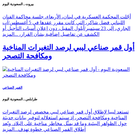
بيروت ـ السعودية اليوم
أجّلت المحكمة العسكرية في لبنان، الأربعاء، جلسة محاكمة الفنان
اللبناني فضل شاكر، التي كانت مقرر عقدها في 5 أغسطس/آب
الجاري، إلى 23 سبتمبر/أيلول المقبل، دون إعلان أسباب التأجيل أو
الكشف عن تفاصيل إضافية بشأن القرار، ...
المزيد
أول قمر صناعي ليبي لرصد التغيرات المناخية
ومكافحة التصحر
القمر الصناعي
طرابلس ـ السعودية اليوم
تستعد ليبيا لإطلاق أول قمر صناعي ليبي مخصص لرصد التغيرات
المناخية ومكافحة التصحر، إذ سيتم استغلاله لتوفير بيانات حديثة
حول الظواهر البيئية وما قد يمثّل مخاطر مناخية على البلاد. ويُعد
إطلاق القمر الصناعي خطوة تهدف...
المزيد