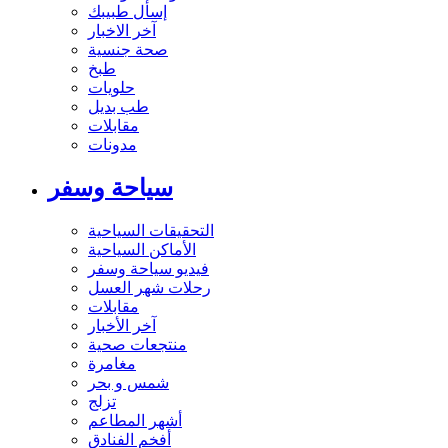
إسأل طبيبك
آخر الاخبار
صحة جنسية
طبخ
حلويات
طب بديل
مقابلات
مدونات
سياحة وسفر
التحقيقات السياحية
الأماكن السياحية
فيديو سياحة وسفر
رحلات شهر العسل
مقابلات
آخر الأخبار
منتجعات صحية
مغامرة
شمس و بحر
تزلج
أشهر المطاعم
أفخم الفنادق