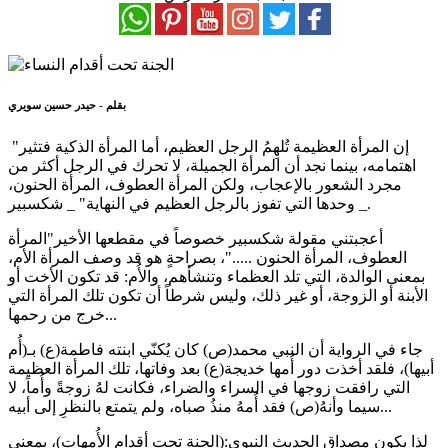
بقلم - حيدر حسين سويري
"إن المرأة العظيمة تُلهِمُ الرجل العظيم، أما المرأة الذكية فتثير
اهتمامه، بينما نجد أن المرأة الجميلة، لا تحرك في الرجل أكثر من
مجرد الشعور بالإعجاب، ولكن المرأة العطوف، المرأة الحنون،
وحدها التي تفوز بالرجل العظيم في النهاية" _ شكسبير _.
أعجبتني مقولة شكسبير خصوصاً في مقطعها الأخير"المرأة
العطوف، المرأة الحنون ....."، بصراحةٍ هو قد وصف المرأة الأم،
بمعنى الوالدة، التي تلد العظماء وتنشأهم، والأُم: قد تكون الأخت أو
الأبنة أو الزوجة، أو غير ذلك، وليس شرطاً أن تكون تلك المرأة التي
خرج من رحمها...
جاء في الرواية أن النبي محمد(ص) كان يُكنّي ابنته فاطمة(ع) بـ(أُم
أبيها)، فلقد أخذت دور أُمها خديجة(ع) بعد وفاتها، تلك المرأة العظيمة
التي رافقت زوجها في السراء والضراء، فكانت لهُ زوجةً وأُماً، لا
سيما وأنهُ(ص) فقد أُمهُ منذُ صباه، ولم يتمتع بالنظرِ إلى أبيه...
لذا يكون مصداق الحديث النبوي:(الجنة تحت أقدام الأُمهات)، بمعنى