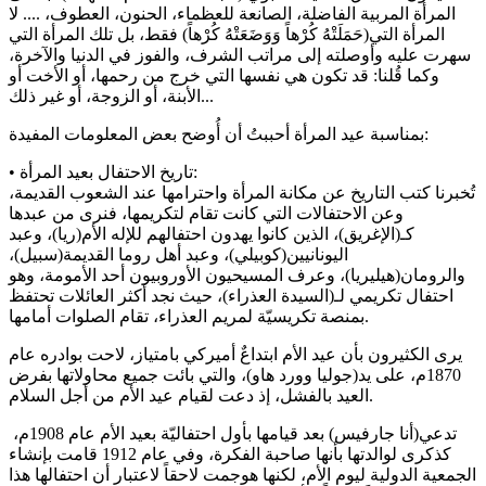
المرأة المربية الفاضلة، الصانعة للعظماء، الحنون، العطوف، .... لا
المرأة التي(حَمَلَتْهُ كُرْهاً وَوَضَعَتْهُ كُرْهاً) فقط، بل تلك المرأة التي
سهرت عليه وأوصلته إلى مراتب الشرف، والفوز في الدنيا والآخرة،
وكما قُلنا: قد تكون هي نفسها التي خرج من رحمها، أو الأخت أو
الأبنة، أو الزوجة، أو غير ذلك...
بمناسبة عيد المرأة أحببتُ أن أُوضح بعض المعلومات المفيدة:
• تاريخ الاحتفال بعيد المرأة:
تُخبرنا كتب التاريخ عن مكانة المرأة واحترامها عند الشعوب القديمة،
وعن الاحتفالات التي كانت تقام لتكريمها، فنرى من عبدها
كـ(الإغريق)، الذين كانوا يهدون احتفالهم للإله الأم(ريا)، وعبد
اليونانيين(كوبيلي)، وعبد أهل روما القديمة(سبيل)،
والرومان(هيليريا)، وعرف المسيحيون الأوروبيون أحد الأمومة، وهو
احتفال تكريمي لـ(السيدة العذراء)، حيث نجد أكثر العائلات تحتفظ
بمنصة تكريسيّة لمريم العذراء، تقام الصلوات أمامها.
يرى الكثيرون بأن عيد الأم ابتداعٌ أميركي بامتياز، لاحت بوادره عام
1870م، على يد(جوليا وورد هاو)، والتي بائت جميع محاولاتها بفرض
العيد بالفشل، إذ دعت لقيام عيد الأم من أجل السلام.
تدعي(أنا جارفيس) بعد قيامها بأول احتفاليّة بعيد الأم عام 1908م،
كذكرى لوالدتها بأنها صاحبة الفكرة، وفي عام 1912 قامت بإنشاء
الجمعية الدولية ليوم الأم، لكنها هوجمت لاحقاً لاعتبار أن احتفالها هذا