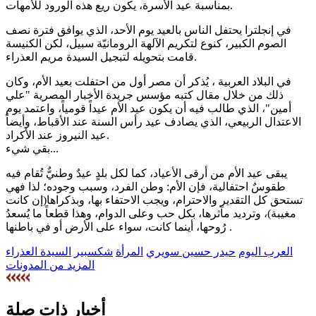
بمناسبة عيد الأسرة، يكون ريع هذه الورود للأمهات.
في إنجلترا يحتفل الناس بالعيد يوم الأحد، الذي يوافق فترة نصف
الصوم الكبير، كنوع لتكريم الآلهة الرومانيّة سبيل، لكن الكنيسة
قامت بتحويله لتبجيل السيدة مريم العذراء.
في البلاد العربية ، يُذكر أن مصر أول من احتفلت بعيد الأم، وكان
ذلك من خلال مقال كتبه مؤسس جريدة الأخبار المصرية "علي
أمين"، الذي طالب فيه أن يكون عيد الأم عيداً قومياً، واعتمد يوم
الاعتدال الربيعي، الذي يصادف عيد رأس السنة عند الأقباط، وأيضاً
عيد النيروز عند الأكراد.
بقي شيء...
يبقى عيد الأم من أرقى الأعياد، كما لكل بلدٍ عيدٌ وطنيٌّ تُقام فيه
طقوسٌ احتفالية، فإن الأم: وطن الفرد، وسبب وجوده؛ لذا فهي
تستحق كل التقدير والاحترام، ويجب الاحتفاء بها، وبذكراها(إن كانت
مغيبة)، وترديد مآثرها، بكل حب وعلى الدوام، وهذا قطعاً ما يُسعدُ
رُوحها، أينما كانت، سواء على الأرض أو في باطنها .
العرب اليوم
حيدر حسين سويري
المرأة
شكسبير
السيدة العذراء
المزيد من المدونات
أخبار ذات صلة