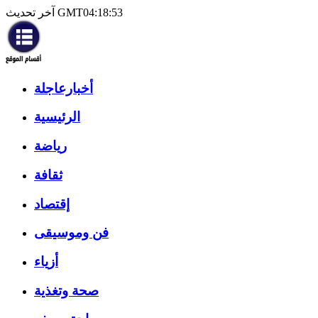
آخر تحديث GMT04:18:53
أخبارعاجلة
الرئيسية
رياضة
ثقافة
إقتصاد
فن وموسيقى
أزياء
صحة وتغذية