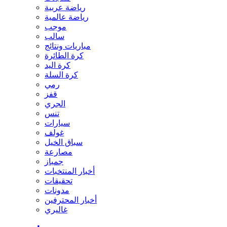
رياضة عربية
رياضة عالمية
موجب
سالب
مباريات ونتائج
كرة الطائرة
كرة اليد
كرة السلة
رمي
قفز
الجري
تنس
سيارات
غولف
سباق الخيل
مصارعة
جمباز
أخبار المنتخبات
تحقيقات
مدونات
أخبار المحترفين
غاليري