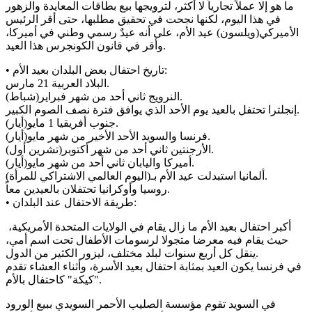
ما هو إلا عملاً تجارياً لا أكثر، لترويجها بيع بطاقات المعايدة والزهور
في هذا اليوم، لكنها نجحت في تحقيق مطلبها، حتى أقر الرئيس
الأميركي(ويلسون) عيد الأم، على أنه عيدٌ رسمي وطني في أميركا،
وأقر في قانون الكونجرس هذا العيد.
• تاريخ احتفال بعض البلدان بعيد الأم:
البلاد العربية 21 مارس.
النرويج ثاني أحد من شهر فبراير(شباط).
إنجلترا تحتفل بالعيد يوم الأحد الذي يوافق فترة نصف الصوم الكبير.
جنوب أفريقيا 1 مايو(أيار).
فرنسا والسويد الأحد الأخير من شهر مايو(أيار).
الأرجنتين ثاني أحد من شهر أكتوبر(تشرين أول).
أميركا واليابان ثاني أحد من شهر مايو(أيار).
ألمانيا استبدلت عيد الأم بـ(اليوم العالمي الاشتراكي للمرأة).
روسيا وأوكرانيا تحتفلان بالعيدين معاً.
• طريقة الاحتفال عند البلدان:
أكبر احتفال بعيد الأم ما زال يقام في الولايات المتحدة الأمريكية،
حيث يقام فيه معرضا متجولا لرسومات الأطفال تحت اسم أمي،
ينقل كل أربع سنوات لبلد مختلف، ليزور الكثير من الدول.
في فرنسا يكون العيد بمثابة احتفال بعيد الأسرة، وأثناء العشاء تقدم
"كيكة" كاحتفال بالأم.
في السويد تقوم مؤسسة الصليب الأحمر السويدي ببيع الورود