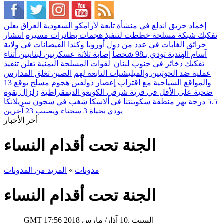
إخماد حريق اندلع في منشأة تابعة لأرامكو السعودية
العراق يعلن
تفكيك شبكة مسلحة خططت لتنفيذ هجمات بطائرات مسيرة
انتشار
حرائق الغابات في عدد من دول أوروبا وكندا
الفيضانات في ولاية
آسام الهندية تودي بـ98 شخصاً
إصابة ثلاثة عسكريين لبنانيين أثناء
تفكيك ذخائر في جنوب لبنان
القوات المسلحة اليمنية تعلن تنفيذ
عملية ضد الحوثيين والميليشيات التابعة لهم
الصين تغلق المدارس
والمواقع السياحية مع اقتراب إعصار دولفين
هجوم مسلح يوقع 13
ضحية على الأقل في قرية شرقي الكونغو الديمقراطية
زلزال بقوة
5.5 درجة يهز منطقة سكوينتنا في ألاسكا
شغب في سجون سريلانكا
يودي بحياة 3 سجناء ويصيب 23 آخرين
أخر الأخبار
الجنة تحت أقدام النساء
مدونات
»
المزيد من المدونات
الجنة تحت أقدام النساء
17:56 2018 السبت ,10 آذار/ مارس
GMT