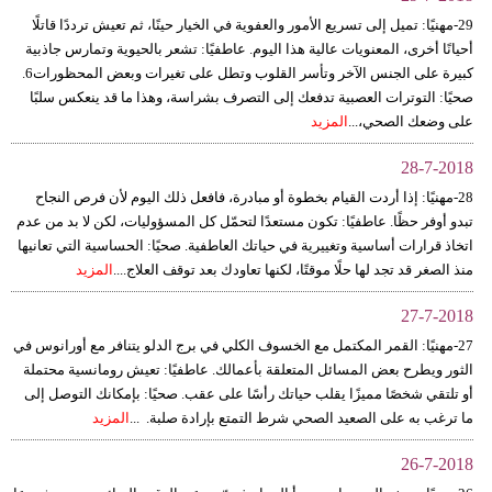
29-مهنيًا: تميل إلى تسريع الأمور والعفوية في الخيار حينًا، ثم تعيش ترددًا قاتلًا
فيديو
أحيانًا أخرى، المعنويات عالية هذا اليوم. عاطفيًا: تشعر بالحيوية وتمارس جاذبية
كبيرة على الجنس الآخر وتأسر القلوب وتطل على تغيرات وبعض المحظورات6.
سيارات
صحيًا: التوترات العصبية تدفعك إلى التصرف بشراسة، وهذا ما قد ينعكس سلبًا
على وضعك الصحي،...
المزيد
28-7-2018
28-مهنيًا: إذا أردت القيام بخطوة أو مبادرة، فافعل ذلك اليوم لأن فرص النجاح
تبدو أوفر حظًا. عاطفيًا: تكون مستعدًا لتحمّل كل المسؤوليات، لكن لا بد من عدم
اتخاذ قرارات أساسية وتغييرية في حياتك العاطفية. صحيًا: الحساسية التي تعانيها
منذ الصغر قد تجد لها حلًا موقتًا، لكنها تعاودك بعد توقف العلاج....
المزيد
27-7-2018
27-مهنيًا: القمر المكتمل مع الخسوف الكلي في برج الدلو يتنافر مع أورانوس في
الثور ويطرح بعض المسائل المتعلقة بأعمالك. عاطفيًا: تعيش رومانسية محتملة
أو تلتقي شخصًا مميزًا يقلب حياتك رأسًا على عقب. صحيًا: بإمكانك التوصل إلى
ما ترغب به على الصعيد الصحي شرط التمتع بإرادة صلبة. ...
المزيد
26-7-2018