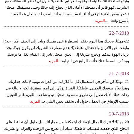
وتبدو استعداداتك ضئيلة لمواجهة العوائق. عاطفيًا: حاول أن تقصّر المسافات مع
الشريك، فهو قادر أن يمنحك الاأمان الذي تحتاج إليه حاليًا وحتى مستقبليًا. صحيًا:
تشعر ببعض الانزعاج في أثناء النوم، سببه البدانة المفرطة، والحل هو الحمية
بأسرع وقت. ...
المزيد
22-7-2018
22-مهنيًا: يجعلك هذا اليوم تفقد السيطرة على نفسك وتلجأ إلى العنف، فكن حذرًا
وابحث عن الاتزان والاعتدال. عاطفيًا: عدم مصارحة الشريك لن يكون جيدًا، وقد
تزداد الهوة بينكما وتخرج سريعًا إلى العلن. صحيًا: بادر إلى القيام بكل ما يريحك
ويخفّف الضغط عنك فأنت الرابح في النهاية....
المزيد
21-7-2018
21-مهنيًا: لن تتأخر في استعمال كل ما قدّر لك من قدرات مهنية لإثبات جدارتك،
وهذا يعزّز موقعك العملي. عاطفيًا: الغيرة تؤدّي إلى أمور معقدة، لكن لا تبالغ في
ردات فعلك لأنك تصل إلى طريق مسدود. صحيًا: تبدو شاحب اللون، غائر العينين،
بسبب الإرهاق في العمل، حاول أن تخفف بعض الشيء....
المزيد
20-7-2018
20-مهنيًا: لا تترك المجال لزملائك ليتمكنوا من مجاراتك، بل حاول أن تحافظ على
النجاح الذي حققته لنفسك. عاطفيًا: عليك أن تخرج من الوحدة والعزلة، والشريك