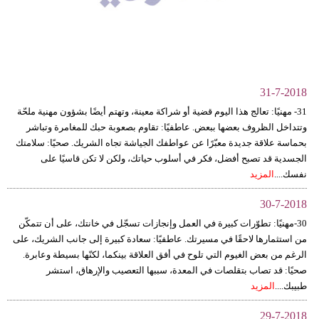
وسفر
ديكور
أخبار
31-7-2018
إعلام
31- مهنيًا: تعالج هذا اليوم قضية أو شراكة معينة، وتهتم أيضًا بشؤون مهنية ملحّة
وتتداخل الظروف بعضها ببعض. عاطفيًا: تقاوم بصعوبة حبك للمغامرة وتباشر
تعليم
بحماسة علاقة جديدة معبّرًا عن عواطفك الجياشة تجاه الشريك. صحيًا: سلامتك
الجسدية قد تصبح أفضل، فكر في أسلوب حياتك، ولكن لا تكن قاسيًا على
مرأة
نفسك....
المزيد
علوم
30-7-2018
وتكنولوجيا
30-مهنيًا: تطوّرات كبيرة في العمل وإنجازات تسجّل في خانتك، على أن تتمكّن
من استثمارها لاحقًا في مسيرتك. عاطفيًا: سعادة كبيرة إلى جانب الشريك، على
بيئة
الرغم من بعض الغيوم التي تلوح في أفق العلاقة بينكما، لكنّها بسيطة وعابرة.
صحيًا: قد تصاب بتقلصات في المعدة، سببها التعصيب والإرهاق، استشر
مدوَّنات
طبيبك....
المزيد
أبراج
29-7-2018