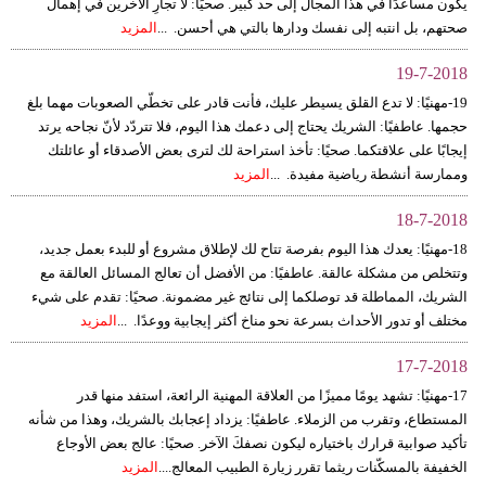
يكون مساعدًا في هذا المجال إلى حد كبير. صحيًا: لا تجارِ الآخرين في إهمال
صحتهم، بل انتبه إلى نفسك ودارها بالتي هي أحسن. ...
المزيد
19-7-2018
19-مهنيًا: لا تدع القلق يسيطر عليك، فأنت قادر على تخطّي الصعوبات مهما بلغ
حجمها. عاطفيًا: الشريك يحتاج إلى دعمك هذا اليوم، فلا تتردّد لأنّ نجاحه يرتد
إيجابًا على علاقتكما. صحيًا: تأخذ استراحة لك لترى بعض الأصدقاء أو عائلتك
وممارسة أنشطة رياضية مفيدة. ...
المزيد
18-7-2018
18-مهنيًا: يعدك هذا اليوم بفرصة تتاح لك لإطلاق مشروع أو للبدء بعمل جديد،
وتتخلص من مشكلة عالقة. عاطفيًا: من الأفضل أن تعالج المسائل العالقة مع
الشريك، المماطلة قد توصلكما إلى نتائج غير مضمونة. صحيًا: تقدم على شيء
مختلف أو تدور الأحداث بسرعة نحو مناخ أكثر إيجابية ووعدًا. ...
المزيد
17-7-2018
17-مهنيًا: تشهد يومًا مميزًا من العلاقة المهنية الرائعة، استفد منها قدر
المستطاع، وتقرب من الزملاء. عاطفيًا: يزداد إعجابك بالشريك، وهذا من شأنه
تأكيد صوابية قرارك باختياره ليكون نصفكَ الآخر. صحيًا: عالج بعض الأوجاع
الخفيفة بالمسكّنات ريثما تقرر زيارة الطبيب المعالج....
المزيد