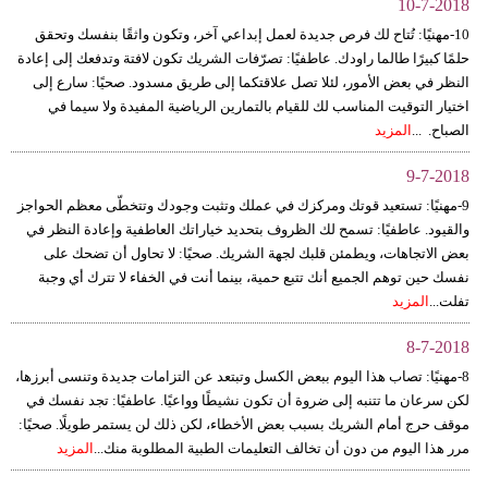
10-7-2018
10-مهنيًا: تُتاح لك فرص جديدة لعمل إبداعي آخر، وتكون واثقًا بنفسك وتحقق
حلمًا كبيرًا طالما راودك. عاطفيًا: تصرّفات الشريك تكون لافتة وتدفعك إلى إعادة
النظر في بعض الأمور، لئلا تصل علاقتكما إلى طريق مسدود. صحيًا: سارع إلى
اختيار التوقيت المناسب لك للقيام بالتمارين الرياضية المفيدة ولا سيما في
الصباح. ...
المزيد
9-7-2018
9-مهنيًا: تستعيد قوتك ومركزك في عملك وتثبت وجودك وتتخطّى معظم الحواجز
والقيود. عاطفيًا: تسمح لك الظروف بتحديد خياراتك العاطفية وإعادة النظر في
بعض الاتجاهات، ويطمئن قلبك لجهة الشريك. صحيًا: لا تحاول أن تضحك على
نفسك حين توهم الجميع أنك تتبع حمية، بينما أنت في الخفاء لا تترك أي وجبة
تفلت...
المزيد
8-7-2018
8-مهنيًا: تصاب هذا اليوم ببعض الكسل وتبتعد عن التزامات جديدة وتنسى أبرزها،
لكن سرعان ما تتنبه إلى ضروة أن تكون نشيطًا وواعيًا. عاطفيًا: تجد نفسك في
موقف حرج أمام الشريك بسبب بعض الأخطاء، لكن ذلك لن يستمر طويلًا. صحيًا:
مرر هذا اليوم من دون أن تخالف التعليمات الطبية المطلوبة منك...
المزيد