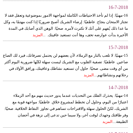
16-7-2018
16-مهنيًا: إذا لم تأخذ الاحتياطات الكاملة لمواجهة الامور بموضوعية وتعقل فقد لا
تجتاز الامتحان بنجاح. عاطفيًا: إرضاء الشريك أصبح ضروريًا إذا كنت مهتمًا به، وكل
ما عدا ذلك يُفهم على أنك لا تكترث لأمره. صحيًا: الوهن الذي أصابك في المدة
الأخيرة بدأت عوارضه تخف، وها أنت تستعيد عافيتك. ...
المزيد
15-7-2018
15-مهنيًا: لا تلعب بالنار مع الزملاء، لأن بعضهم لن يحتمل تصرفاتك، فيرد لك الصاع
صاعين. عاطفيًا: تصفية القلوب مع الشريك ليست سهلة لكنّها ضرورية اليوم أكثر
من أي وقت مضى. صحيًا: حاول أن تستعيد نشاطك وعافيتك، ورافق الأولاد في
رحلاتهم ونشاطاتهم....
المزيد
14-7-2018
14-مهنيًا: يحذرك الفلك من التحديات عندما يدور حديث مهم مع أحد الزملاء
اعتبارًا من اليوم، وحاول أن تخطط لمشروع خلاق. عاطفيًا: مواجهة قوية مع
الشريك، لكنّ الحلول سهلة والاقتراحات تساهم في تجاوز النقاط الخلافية. صحيًا:
وفر طاقتك وجهدك لوقت آخر، ولا سيما حين تدعى إلى نزهة في أحضان
الطبيعة....
المزيد