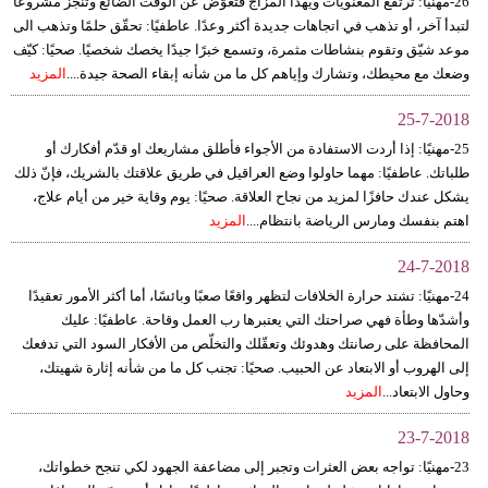
26-مهنيًا: ترتفع المعنويات ويهدأ المزاج فتعوّض عن الوقت الضائع وتنجز مشروعا
لتبدأ آخر، أو تذهب في اتجاهات جديدة أكثر وعدًا. عاطفيًا: تحقّق حلمًا وتذهب الى
موعد شيّق وتقوم بنشاطات مثمرة، وتسمع خبرًا جيدًا يخصك شخصيًا. صحيًا: كيّف
وضعك مع محيطك، وتشارك وإياهم كل ما من شأنه إبقاء الصحة جيدة....
المزيد
25-7-2018
25-مهنيًا: إذا أردت الاستفادة من الأجواء فأطلق مشاريعك او قدّم أفكارك أو
طلباتك. عاطفيًا: مهما حاولوا وضع العراقيل في طريق علاقتك بالشريك، فإنّ ذلك
يشكل عندك حافزًا لمزيد من نجاح العلاقة. صحيًا: يوم وقاية خير من أيام علاج،
اهتم بنفسك ومارس الرياضة بانتظام....
المزيد
24-7-2018
24-مهنيًا: تشتد حرارة الخلافات لتظهر واقعًا صعبًا وبائسًا، أما أكثر الأمور تعقيدًا
وأشدّها وطأة فهي صراحتك التي يعتبرها رب العمل وقاحة. عاطفيًا: عليك
المحافظة على رصانتك وهدوئك وتعقّلك والتخلّص من الأفكار السود التي تدفعك
إلى الهروب أو الابتعاد عن الحبيب. صحيًا: تجنب كل ما من شأنه إثارة شهيتك،
وحاول الابتعاد...
المزيد
23-7-2018
23-مهنيًا: تواجه بعض العثرات وتجبر إلى مضاعفة الجهود لكي تنجح خطواتك،