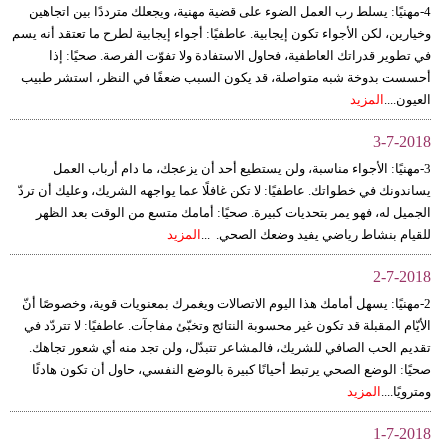
4-مهنيًا: يسلط رب العمل الضوء على قضية مهنية، ويجعلك مترددًا بين اتجاهين
وخيارين، لكن الأجواء تكون إيجابية. عاطفيًا: أجواء إيجابية لطرح ما تعتقد أنه يسم
في تطوير قدراتك العاطفية، فحاول الاستفادة ولا تفوّت الفرصة. صحيًا: إذا
أحسست بدوخة شبه متواصلة، قد يكون السبب ضعفًا في النظر، استشر طبيب
العيون....
المزيد
3-7-2018
3-مهنيًا: الأجواء مناسبة، ولن يستطيع أحد أن يزعجك، ما دام أرباب العمل
يساندونك في خطواتك. عاطفيًا: لا تكن غافلًا عما يواجهه الشريك، وعليك أن تردّ
الجميل له، فهو يمر بتحديات كبيرة. صحيًا: أمامك متسع من الوقت بعد الظهر
للقيام بنشاط رياضي يفيد وضعك الصحي. ...
المزيد
2-7-2018
2-مهنيًا: يسهل أمامك هذا اليوم الاتصالات ويغمرك بمعنويات قوية، وخصوصًا أنّ
الأيّام المقبلة قد تكون غير محسوبة النتائج وتخبّئ مفاجآت. عاطفيًا: لا تتردّد في
تقديم الحب الصافي للشريك، فالمشاعر تتبدّل، ولن تجد منه أي شعور تجاهك.
صحيًا: الوضع الصحي يرتبط أحيانًا كبيرة بالوضع النفسي، حاول أن تكون هادئًا
ومترويًا....
المزيد
1-7-2018