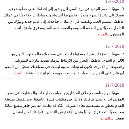
13-7-2018
13-مهنيًا: القمر الجديد في برج السرطان يشير إلى إقدامك على خطوة نوعية
تعيدك إلى دائرة الضوء مجددًا، وخصوصا أنك واجهت سابقًا تراجعًا لافتًا في عملك.
عاطفيًا: يبتسم الحب ويلتقيك في أي مكان، فيأخذك إلى عالم جديد ويهزّك من
الداخل. صحيًا: بين الصحة السليمة والصحة شبة السليمة فرق واضح، أنت
المسؤول...
المزيد
12-7-2018
12-مهنيًا: التصرّفات غير المسؤولة ليست في مصلحتك، فالمطلوب اليوم هو
الالتزام الجديّ. عاطفيًا: التحرر من الارتباط يلزمك تقديم تنازلات للشريك،
وخصوصًا أن الأمر قد تكون له تبعات سلبية ليست في مصلحتك. صحيًا: من المفيد
أن تثابر على التمارين الصباحية، واستعد لموسم التزلج هذا الشتاء....
المزيد
11-7-2018
11-مهنيًا: يوم مناسب لإطلاق المشاريع والقيام بمفاوضات والمشاركة في بعض
المؤتمرات، لا تبعثر طاقاتك ولا تدُر في متاهات كثيرة. عاطفيًا: تجد نفسك مندفعًا
للقيام بخطوات مستقبلية تجاه الشريك، لكنّه قد يعلمك أنه غير جاهز مقتنع تمامًا
بعد. صحيًا: اتخذ قرارًا نهائيًا بشأن الإقلاع عن التدخين، فإرادتك أمام امتحان
صعب. ...
المزيد