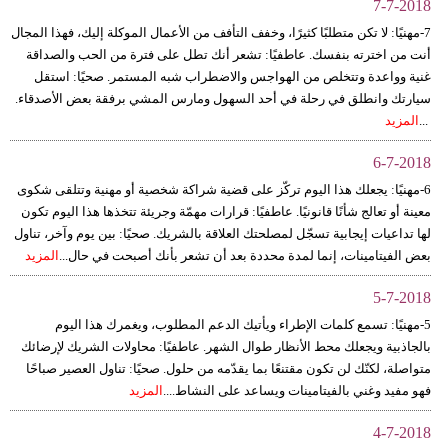
7-7-2018
7-مهنيًا: لا تكن متطلبًا كثيرًا، وخفف التأفف من الأعمال الموكلة إليك، فهذا المجال
أنت من اخترته بنفسك. عاطفيًا: تشعر أنك تطل على فترة من الحب والصداقة
غنية وواعدة وتتخلص من الهواجس والاضطراب شبه المستمر. صحيًا: استقل
سيارتك وانطلق في رحلة في أحد السهول ومارس المشي برفقة بعض الأصدقاء.
...
المزيد
6-7-2018
6-مهنيًا: يجعلك هذا اليوم تركّز على قضية شراكة شخصية أو مهنية وتتلقى شكوى
معينة أو تعالج شأنًا قانونيًا. عاطفيًا: قرارات مهمّة وجريئة تتخذها هذا اليوم تكون
لها تداعيات إيجابية تسجّل لمصلحتك العلاقة بالشريك. صحيًا: بين يوم وآخر، تناول
بعض الفيتامينات، إنما لمدة محددة بعد أن تشعر بأنك أصبحت في حال...
المزيد
5-7-2018
5-مهنيًا: تسمع كلمات الإطراء ويأتيك الدعم المطلوب، ويغمرك هذا اليوم
بالجاذبية ويجعلك محط الأنظار طوال الشهر. عاطفيًا: محاولات الشريك لإرضائك
متواصلة، لكنّك لن تكون مقتنعًا بما يقدّمه من حلول. صحيًا: تناول العصير صباحًا
فهو مفيد وغني بالفيتامينات ويساعد على النشاط....
المزيد
4-7-2018