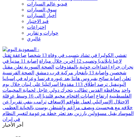
فيديو عالم السيارات
سوق السيارات
أخبار السيارات
قيد الاختبار
إختراعات
حوارات و تقارير
غاليري
تفشي الكوليرا في تشاد يتسبب في وفاة 13 شخصا
صاعقة تقتل
لاعبا تايلانديا وتصيب 12 آخرين خلال مباراة
إصابة 11 مدنياً في
نجران جراء اعتداءات حوثية بالمقذوفات
الصحة السورية تعلن مقتل
شخصين وإصابة 13 بانفجار مركبة قرب دمشق
الصحة الفرنسية
تعلن إصابة سائح بفيروس هانتا بعد عبوره فرنسا وعزله في إسبانيا
اليونيفيل ترصد إطلاق 113 مقذوفا إسرائيليا على لبنان خلال يوم
واحد
محافظة القدس تطالب بتحرك دولي عاجل لحماية المخيمات
الفلسطينية
ارتفاع إصابات اقتحام مخيم قلنديا إلى 16 وسط عرقلة
الاحتلال الإسرائيلي لعمل طواقم الإسعاف
ترامب ينفي تقريراً عن
خلافه مع هيجسيث ويصف مزاعم واشنطن بوست بالخيانة العظمى
الموساد يقيل مسؤولين بارزين بعد تعثر خطة مزعومة لتغيير النظام
في إيران
أخر الأخبار