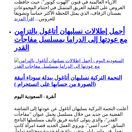
الأزياء العالمية في فنون "الهوت كوتور"، حيث حافظت
العروض على التقليد العريق المتمثل في اختتام المجموعات
بفستان الزفاف، الذي يمثل اللحظة الأكثر حماساً وتشويقاً
للعروس...
اقرأ المزيد
أجمل إطلالات نسليهان أتاغول بالتزامن
مع عودتها إلى الدراما بمسلسل مفاجآت
القدر
النجمة التركية نسليهان أتاغول ببدلة سوداء أنيقة
(الصورة من حسابها على انستجرام )
أنقرة - السعودية اليوم
أعلنت النجمة التركية نسليهان أتاغول عن عودتها إلى الشاشة
الفضية من جديد من خلال مسلسل يحمل عنوان "مفاجآت
القدر"، والذي يتولى كتابته فريق تأليف مسلسلها الناجح
السابق "حب أعمى"، ويروي العمل الجديد قصة امرأة كانت
تعمل في ملهى ليلي وتقرر بناء حياة جديدة ومختلفة تماماً،