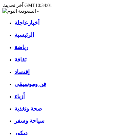
آخر تحديث GMT10:34:01
أخبارعاجلة
الرئيسية
رياضة
ثقافة
إقتصاد
فن وموسيقى
أزياء
صحة وتغذية
سياحة وسفر
ديكور