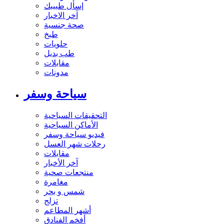
إسأل طبيبك
آخر الاخبار
صحة جنسية
طبخ
حلويات
طب بديل
مقابلات
مدونات
سياحة وسفر
التحقيقات السياحية
الأماكن السياحية
فيديو سياحة وسفر
رحلات شهر العسل
مقابلات
آخر الأخبار
منتجعات صحية
مغامرة
شمس و بحر
تزلج
أشهر المطاعم
أفخم الفنادق