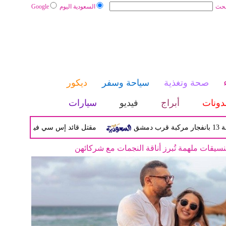
بحث
السعودية اليوم
Google
صحة وتغذية
سياحة وسفر
ديكور
دونات
أبراج
فيديو
سيارات
مقتل قائد إس سي فيلا ديفيد أوري بعد مق
نسيقات ملهمة تُبرز أناقة النجمات مع شركائهن
نجمات الغناء هذا الأسبوع أحلام وإليسا ويارا وعبير نعمة ولين حايك