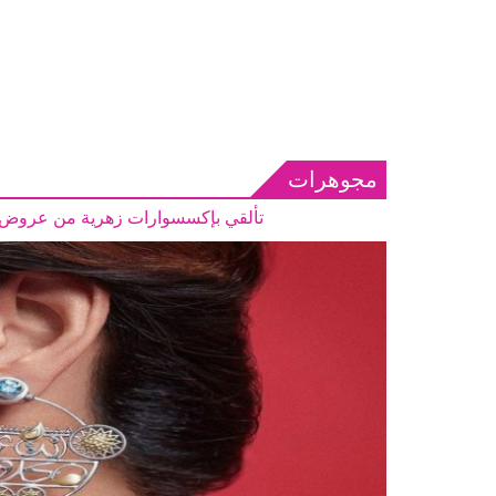
مجوهرات
تألقي بإكسسوارات زهرية من عروض الأز