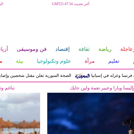
آخر تحديث GMT21:47:54
ال
عاجلة
رياضة
ثقافة
إقتصاد
فن وموسيقى
أزياء
تعليم
مرأة
علوم وتكنولوجيا
بيئة
م
عزله في إسبانيا
الصحة السورية تعلن مقتل شخصين وإصابة 13 بانفجار مركبة قرب دمشق
مة بين السحر الهندي وفخامة بيروت
تناغم وت
أجمل إطلالات 