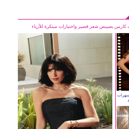
 كارمن بصيبص شعر قصير واختيارات مبتكرة للأزياء
 سهرات