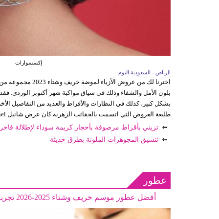
إكسسوارات
الرياض - السعودية اليوم
اخترنا لك من عروض الأزي
بلون الأمل والشفاء وذلك في سياق مواكبة شهر أكتوبر الوردي. فقد 
بشكل كبير، كذلك في النظارات والأقراط والعديد من التفاصيل الأخ
طليعة العروض التي اتسمت بالحقائب الزهرية كان عرض شانيل Chanel الذي برز
تزيني بأقراط مرصوفة بأحجار كريمة سوداء لإطلالة فاخرة 
تنسيق المجوهرات الملونة بطرق حديثة
عطور
أفضل عطور موسم خريف وشتاء 2025-2026 تجربة فاخرة تجمع بين الدفء والجرأة