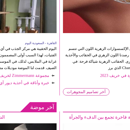
القاهرة - السعودية اليوم
اء لموضة خريف وشتاء 2023 مجموعة من الإكسسوارات الزهرية اللون التي تتسم
اليوم الحقيبة هي مركز الجذب في أي إ
رصدنا اللون الزهري في الحقائب والأحذية
الفتيات، لهذا السبب أولى المصممون ف
رى. الحقائب الزهرية شياكة فرحة: في
غرابة في الملابس، لذلك، في الموسم 
الصيف. قدمت لنا الموضة موديلات متنو
في خريف 2023
مجموعة Zimmermann لخريف 2021 في أسبوع الموضه في نيويورك
خبرة وأناقة في أحذية ديور آي
آخر تصاميم المجوهرات
آخر موضة
الد