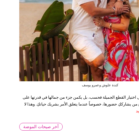
كندة علوش وعمرو يوسف
أحلام بفخامة الأبيض والتطريز الملوكي
هرجانات والظهور اللافت على المسارح، قدمت نجمات الغناء مجموعة من الإطلالات 
على اختيار القطع الجميلة فحسب، بل يكمن جزء من جمالها في قدرتها على
جمال، حيث حضرت الأناقة بأكثر من أسلوب بين الفساتين والجمبسوت والمجوهرات الف
 من يشارككِ حضورها، خصوصاً عندما يتعلق الأمر بشريك حياتكِ. وهذا لا
ء المسرح والمناسبات الكبرى....
اقرأ المزيد
د
آخر صيحات الموضة