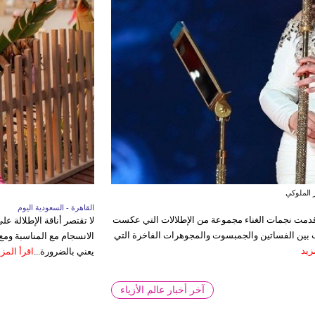
اللافندر
دبي - السعودية اليوم
القاهرة - السعودية اليوم
مناسبة، وهو ما تجيده النجمات باختيارات تجمع بين
في أسبوع حافل بالحفلات والم
لا تقتصر أناقة الإطلالة 
، لفتت العديد من النجمات الأنظار بإطلالات تنوعت بين
تنوع أساليبهن في الموضة وال
الانسجام مع المناسبة ومع
المزيد
صنعت صورة متكاملة تليق بأجوا
يعني بالضرورة...
اقرأ المزي
آخر أخبار عالم الأزياء