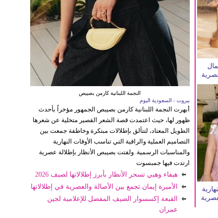
مال
عصرية
النجمة اللبنانية كارمن بصيبص
بيروت - السعودية اليوم
أبهرت النجمة اللبنانية كارمن بصيبص الجمهور مؤخراً بأحدث
ظهور لها، حيث اعتمدت قصة الشعر القصير متخلية عن شعرها
الطويل المعتاد، لتتألق بإطلالات مبتكرة وخاطفة جمعت بين
التصاميم العملية والراقية التي تناسب الأوقات النهارية
والمناسبات الرسمية. ولفتت بصيبص الأنظار بإطلالة عصرية
ارتدت فيها جمبسوت
هيفاء وهبي تسحر الأنظار بأبرز إطلالاتها لصيف 2026
الأميرة إيمان تجمع بين الأصالة والعصرية في إطلالاتها
نهارية
عصرية
القبعة إكسسوار الصيف المفضل للإعلامية لجين
عمران