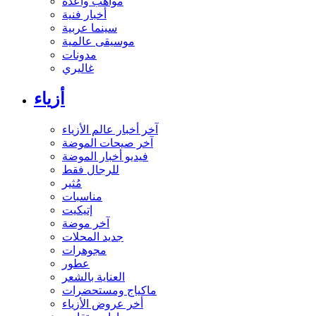
مواهب واعدة
أخبار فنية
سينما عربية
موسيقى عالمية
مدونات
غاليري
أزياء
آخر أخبار عالم الأزياء
آخر صيحات الموضة
فيديو أخبار الموضة
للرجال فقط
مُثير
مناسبات
إتيكيت
آخر موضة
جديد المحلات
مجوهرات
عطور
العناية بالشعر
ماكياج ومستحضرات
أخر عروض الأزياء