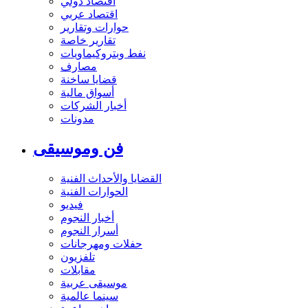
اقتصاد دولي
اقتصاد عربي
حوارات وتقارير
تقارير خاصة
نفط وبتروكيماويات
مصارف
قضايا ساخنة
أسواق مالية
أخبار الشركات
مدونات
فن وموسيقى
القضايا والأحداث الفنية
الحوارات الفنية
فيديو
أخبار النجوم
أسرار النجوم
حفلات ومهرجانات
تلفزيون
مقابلات
موسيقى عربية
سينما عالمية