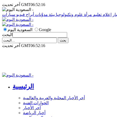
آخر تحديث GMT06:52:16
ار
إعلام
تعليم
مرأة
علوم وتكنولوجيا
بيئة
مدوَّنات
أبراج
فيديو
سيارات
Google
السعودية اليوم
البحث
آخر تحديث GMT06:52:16
الرئيسية
أخر الأخبار المحلية والعربية والعالمية
الحوارات الفنية
آخر الأخبار
أخبار الرياضة