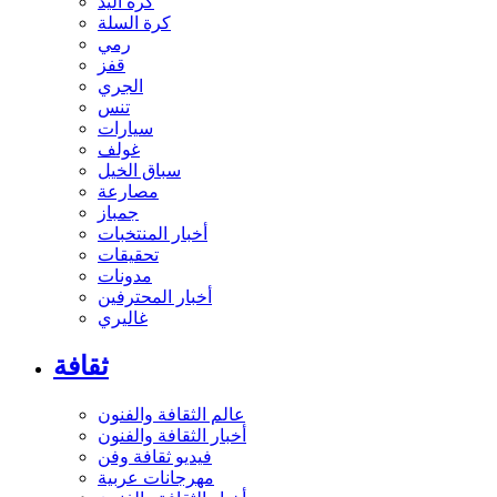
كرة اليد
كرة السلة
رمي
قفز
الجري
تنس
سيارات
غولف
سباق الخيل
مصارعة
جمباز
أخبار المنتخبات
تحقيقات
مدونات
أخبار المحترفين
غاليري
ثقافة
عالم الثقافة والفنون
أخبار الثقافة والفنون
فيديو ثقافة وفن
مهرجانات عربية