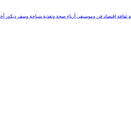
ة
ثقافة
إقتصاد
فن وموسيقى
أزياء
صحة وتغذية
سياحة وسفر
ديكور
أخب