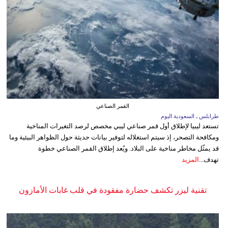
القمر الصناعي
طرابلس ـ السعودية اليوم
تستعد ليبيا لإطلاق أول قمر صناعي ليبي مخصص لرصد التغيرات المناخية
ومكافحة التصحر، إذ سيتم استغلاله لتوفير بيانات حديثة حول الظواهر البيئية وما
قد يمثّل مخاطر مناخية على البلاد. ويُعد إطلاق القمر الصناعي خطوة
تهدف...
المزيد
تقنية ليزر تكشف حضارة مفقودة في قلب غابات الأمازون