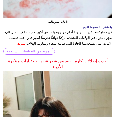
الخلايا السرطانية
واشنطن ـ السعودية اليوم
في خطوة قد تفتح بابًا جديدًا أمام مواجهة واحد من أكبر تحديات علاج السرطان،
طوّر باحثون في الولايات المتحدة مركبًا دوائيًّا تجريبيًّا أظهر قدرة على تعطيل
الآليات التي تستخدمها الخلايا السرطانية للبقاء ومقاومة الع�...
المزيد
المزيد من التحقيقات السياحية
أحدث إطلالات كارمن بصيبص شعر قصير واختيارات مبتكرة
للأزياء