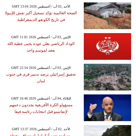
GMT 13:04 2026 الأحد ,02 آب / أغسطس
الصحة العالمية تؤكد تسجيل أكبر تفش للإيبولا
في تاريخ الكونغو الديمقراطية
GMT 11:01 2026 الإثنين ,03 آب / أغسطس
الوداد الرياضي يعلن عودة يحيى عطية الله
بعقد لموسم واحد
GMT 22:54 2026 الإثنين ,03 آب / أغسطس
تحقيق إسرائيلي يرصد تدمير قرى في جنوب
لبنان
GMT 16:46 2026 الثلاثاء ,04 آب / أغسطس
مسؤولو الكرة الأفريقية يجددون دعمهم
لإنفانتينو قبل انتخابات رئاسة فيفا
GMT 13:37 2026 الأحد ,02 آب / أغسطس
روساتوم تتهم أوكرانيا باستهداف محطة