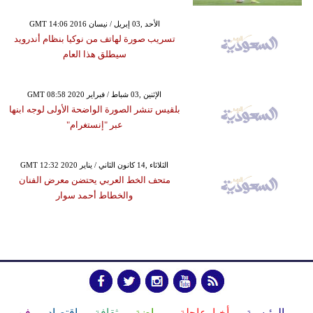
GMT 14:06 2016 الأحد ,03 إبريل / نيسان
تسريب صورة لهاتف من نوكيا بنظام أندرويد
سيطلق هذا العام
GMT 08:58 2020 الإثنين ,03 شباط / فبراير
بلقيس تنشر الصورة الواضحة الأولى لوجه ابنها
عبر "إنستغرام"
GMT 12:32 2020 الثلاثاء ,14 كانون الثاني / يناير
متحف الخط العربي يحتضن معرض الفنان
والخطاط أحمد سوار
الرئيسية
أخبارعاجلة
رياضة
ثقافة
إقتصاد
فن