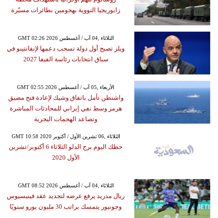
زابوريجيا النووية بهجومين بطائرات مسيّرة
GMT 02:26 2026 الثلاثاء ,04 آب / أغسطس
ويلز تصبح أول دولة تسحب دعمها لإنفانتينو في
سباق انتخابات رئاسة الفيفا 2027
GMT 02:55 2026 الأربعاء ,05 آب / أغسطس
واشنطن تأمل باتفاق وشيك لإعادة فتح مضيق
هرمز وسط نفي إيراني للمحادثات المباشرة
وتصاعد الهجمات البحرية
GMT 10:58 2020 الثلاثاء ,06 تشرين الأول / أكتوبر
حظك اليوم برج الدلو الثلاثاء 6 أكتوبر/تشرين
الأول 2020
GMT 08:52 2026 الثلاثاء ,04 آب / أغسطس
ريال مدريد يرفع عرضه لتجديد عقد فينيسيوس
وجونيور يتمسك براتب 30 مليون يورو سنويًا