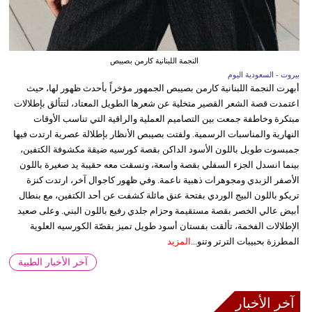
النجمة اللبنانية كارمن بصيبص
بيروت - السعودية اليوم
أبهرت النجمة اللبنانية كارمن بصيبص الجمهور مؤخراً بأحدث ظهور لها، حيث
اعتمدت قصة الشعر القصير متخلية عن شعرها الطويل المعتاد، لتتألق بإطلالات
مبتكرة وخاطفة جمعت بين التصاميم العملية والراقية التي تناسب الأوقات
النهارية والمناسبات الرسمية. ولفتت بصيبص الأنظار بإطلالة عصرية ارتدت فيها
جمبسوت طويل باللون الأسود الداكن بقصة كورسيه ضيقة مكشوفة الكتفين،
بينما انسدل الجزء السفلي بقصة واسعة، ونسقت معه حقيبة يد صغيرة باللون
الأصفر الزبدي ومجوهرات ذهبية ناعمة. وفي ظهور كاجوال آخر، ارتدت كنزة
تريكو باللون البيج الوردي بفتحة عنق مائلة كشفت عن أحد الكتفين، مع بنطال
أبيض عالي الخصر بقصة مستقيمة وحزام جلدي رفيع باللون البني. وعلى صعيد
الإطلالات الفخمة، تألقت بفستان أسود طويل تميز بقصّة الكورسيه العلوية
المطرزة بحبيبات الترتر وتنو...
المزيد
آخر الأخبار الطبية
آخر الأخبار