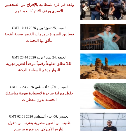
وقفة في غزة للمطالبة بالإفراج عن الصحفيين
الأسرى ووقف الانتهاكات بحقهم
GMT 10:44 2026 السبت ,25 تموز / يوليو
فساتين السهرة بزمزمات الخصر صيحة أنثوية
تتألق بها النجمات
GMT 23:44 2026 الجمعة ,24 تموز / يوليو
العُلا تطلق تطبيقاً رقمياً موحداً لتعزيز تجربة
الزوار ودعم السياحة الذكية
GMT 12:33 2026 السبت ,01 آب / أغسطس
حلول منزلية ساحرة لاستعادة نعومة مناشفكِ
الخشنة بدون معطرات
GMT 02:01 2026 الخميس ,06 آب / أغسطس
طبيب من أصول مصرية يقترب من دخول
التاريخ الأميركي بعد فوزه بترشيح