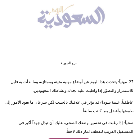
وسفر
ديكور
أخبار
إعلام
تعليم
برج الجوزاء
مرأة
27- مهنياً: يتحدث هذا اليوم عن أوضاع مهنية متينة وممتازة، وما بدأت به قابل
علوم
للاستمرار والتطوّر إذا واظبت عليه بجدك ونشاطك المعهودين.
وتكنولوجيا
عاطفياً: غيمة سوداء قد تؤثر في علاقتك بالحبيب لكن سرعان ما تعود الأمور إلى
بيئة
طبيعتها وأفضل مما كانت سابقاً.
مدوَّنات
صحياً: إذا رغبت في تحسين وضعك الصحي، عليك أن تبذل جهداً أكبر في
المستقبل القريب لتقطف ثمار ذلك لاحقاً.
أبراج