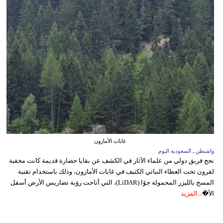
غابات الأمازون
واشنطن ـ السعودية اليوم
نجح فريق دولي من علماء الآثار في الكشف عن بقايا حضارة قديمة كانت مخفية
لقرون تحت الغطاء النباتي الكثيف في غابات الأمازون، وذلك باستخدام تقنية
المسح بالليزر المحمولة جوًا (LiDAR)، التي أتاحت رؤية تضاريس الأرض أسفل
الأ�...
المزيد