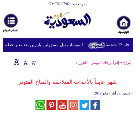
آخر تحديث GMT03:27:02
الرئيسية
أخبارعاجلة
رياضة
شخصا
الموساد يقيل مسؤولين بارزين بعد تعثر خطة مزعومة 
ثقافة
إقتصاد
أبراج
»
إقرأ برجك اليومي - الجوزاء
فن
شهر عابقاً بالأحداث المتلاحقة والمناخ المتوتر
وموسيقى
الإثنين ,27 أيار / مايو 2019
أزياء
صحة
وتغذية
سياحة