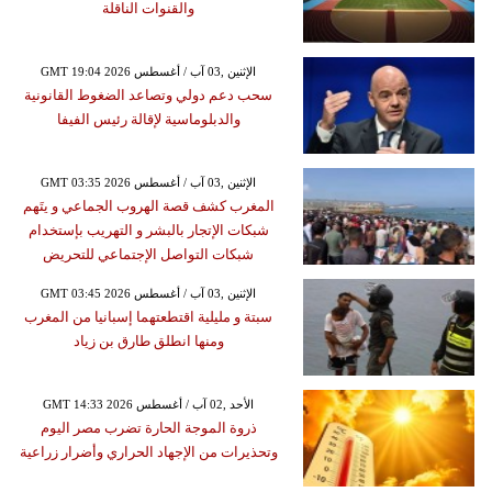
والقنوات الناقلة
GMT 19:04 2026 الإثنين ,03 آب / أغسطس
سحب دعم دولي وتصاعد الضغوط القانونية
والدبلوماسية لإقالة رئيس الفيفا
GMT 03:35 2026 الإثنين ,03 آب / أغسطس
المغرب كشف قصة الهروب الجماعي و يتَهم
شبكات الإتجار بالبشر و التهريب بإستخدام
شبكات التواصل الإجتماعي للتحريض
GMT 03:45 2026 الإثنين ,03 آب / أغسطس
سبتة و مليلية اقتطعتهما إسبانيا من المغرب
ومنها انطلق طارق بن زياد
GMT 14:33 2026 الأحد ,02 آب / أغسطس
ذروة الموجة الحارة تضرب مصر اليوم
وتحذيرات من الإجهاد الحراري وأضرار زراعية