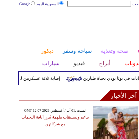
بحث
السعودية اليوم
Google
صحة وتغذية
سياحة وسفر
ديكور
دونات
أبراج
فيديو
سيارات
وتا يودي بحياة طيارين
إصابة ثلاثة عسكريين لبنانيين أثناء تفكيك 
آخر الأخبار
GMT 12:07 2026 السبت ,01 آب / أغسطس
تناغم وتنسيقات ملهمة تُبرز أناقة النجمات
مع شركائهن