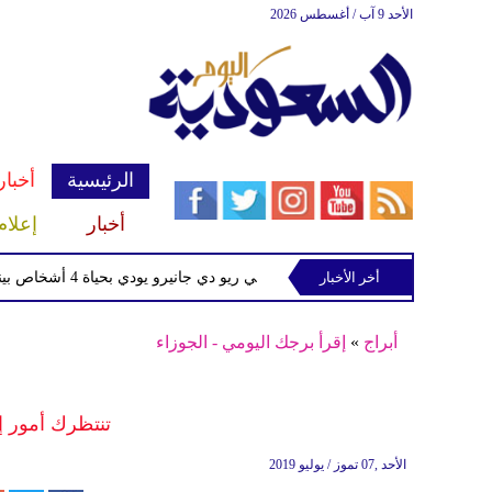
الأحد 9 آب / أغسطس 2026
الرئيسية
أخبار
أخبار
إعلام
أخر الأخبار
تحطم مروحية في ريو دي جانيرو يودي بحياة 4 أشخاص بينهم 3 سائحات كولومبيات
أبراج
»
إقرأ برجك اليومي - الجوزاء
تنتظرك أمور إي
الأحد ,07 تموز / يوليو 2019