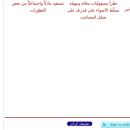
تطرأ مسؤوليات ملحّة ومهمّة
تستفيد ماديّاً واجتماعيّاً من بعض
اس
تسلّط الأضواء على قدرتك على
التطوّرات
تحمّل المصاعب
تعليقك كزائر