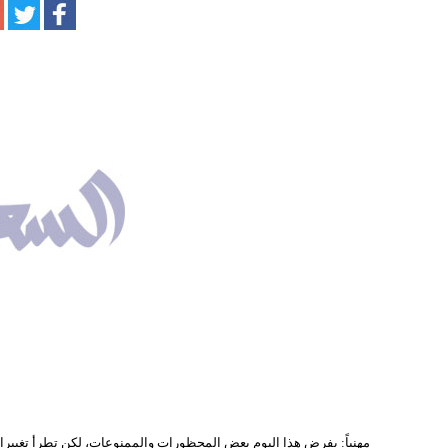
مهنياً: يفرض هذا اليوم بعض المحظورات والممنوعات، لكن تطرأ تغييرا