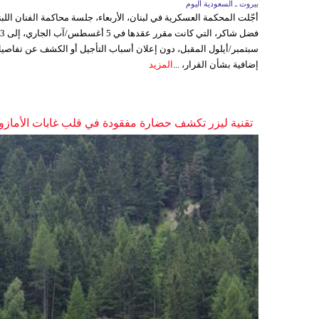
بيروت ـ السعودية اليوم
أجّلت المحكمة العسكرية في لبنان، الأربعاء، جلسة محاكمة الفنان اللبن
فضل شاكر، التي كانت مقرر عقدها ف
سبتمبر/أيلول المقبل، دون إعلان أسباب التأجيل أو الكشف عن تفاصي
إضافية بشأن القرار، ...
المزيد
تقنية ليزر تكشف حضارة مفقودة في قلب غابات الأمازو