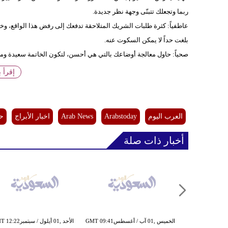
ربما وتجعلك تتبنّى وجهة نظر جديدة.
عاطفياً: كثرة طلبات الشريك المتلاحقة تدفعك إلى رفض هذا الواقع، وخص
بلغت حداً لا يمكن السكوت عنه.
صحياً: حاول معالجة أوضاعك بالتي هي أحسن، لتكون الخاتمة سعيدة ومفي
إقرأ 
العرب اليوم
Arabstoday
Arab News
اخبار الأبراج
حظ
أخبار ذات صلة
الخميس ,01 آب / أغسطسGMT 09:41
الأحد ,01 أيلول / سبتمبر