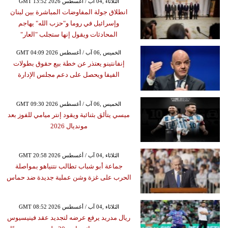
GMT 13:52 2026 الثلاثاء ,04 آب / أغسطس
انطلاق جولة المفاوضات المباشرة بين لبنان
وإسرائيل في روما و"حزب الله" يهاجم
المحادثات ويقول إنها ستجلب "العار"
GMT 04:09 2026 الخميس ,06 آب / أغسطس
إنفانتينو يعتذر عن خطة بيع حقوق بطولات
الفيفا ويحصل على دعم مجلس الإدارة
GMT 09:30 2026 الخميس ,06 آب / أغسطس
ميسي يتألق بثنائية ويقود إنتر ميامي للفوز بعد
مونديال 2026
GMT 20:58 2026 الثلاثاء ,04 آب / أغسطس
جماعة أبو شباب تطالب نتنياهو بمواصلة
الحرب على غزة وشن عملية جديدة ضد حماس
GMT 08:52 2026 الثلاثاء ,04 آب / أغسطس
ريال مدريد يرفع عرضه لتجديد عقد فينيسيوس