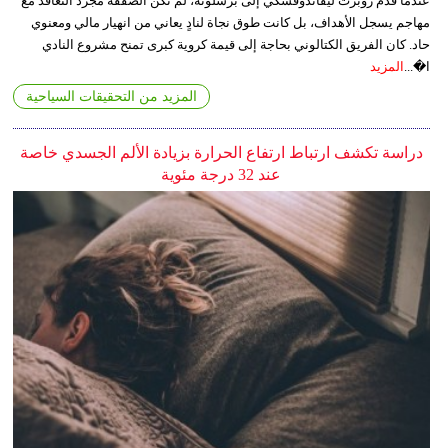
عندما قدم روبرت ليفاندوفسكي إلى برشلونة، لم تكن الصفقة مجرد التعاقد مع
مهاجم يسجل الأهداف، بل كانت طوق نجاة لنادٍ يعاني من انهيار مالي ومعنوي
حاد. كان الفريق الكتالوني بحاجة إلى قيمة كروية كبرى تمنح مشروع النادي
ا�...
المزيد
المزيد من التحقيقات السياحية
دراسة تكشف ارتباط ارتفاع الحرارة بزيادة الألم الجسدي خاصة
عند 32 درجة مئوية