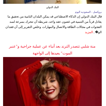
البنك الدولي
بروكسل - السعوديه اليوم
قال البنك الدولي إن الذكاء الاصطناعي قد يمكن البلدان النامية من تحقيق ما
يعادل قرناً من التنمية في غضون عقد واحد، شريطة أن تتحرك بسرعة لسد
الفجوات في مجالات الطاقة والاتصال والمهارات. وخلص التقرير إلى أن فقدان
الو�...
المزيد
منة شلبي تتصدر الترند بعد أنباء عن عملية جراحية و"عنبر
الموت" يعيدها إلى الواجهة