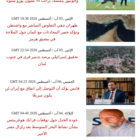
وجونيور يتمسك براتب 30 مليون يورو سنويًا
GMT 19:36 2026 الإثنين ,03 آب / أغسطس
طهران تنفي التفاوض المباشر مع واشنطن
وتؤكد حصر المحادثات مع عُمان حول الملاحة
في مضيق هرمز
GMT 22:54 2026 الإثنين ,03 آب / أغسطس
تحقيق إسرائيلي يرصد تدمير قرى في جنوب
لبنان
GMT 04:23 2026 الخميس ,06 آب / أغسطس
فانس يؤكد أن التوصل إلى اتفاق مع إيران لن
يكون سريعًا
GMT 04:40 2026 الثلاثاء ,04 آب / أغسطس
عودة الجدل حول توقعات فرانك هوغربيتس
بشأن نشاط البحر المتوسط بعد زلزال مصر
الأخير