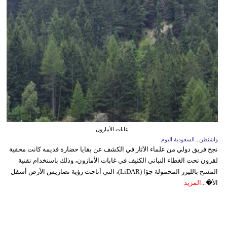
غابات الأمازون
واشنطن ـ السعودية اليوم
نجح فريق دولي من علماء الآثار في الكشف عن بقايا حضارة قديمة كانت مخفية
لقرون تحت الغطاء النباتي الكثيف في غابات الأمازون، وذلك باستخدام تقنية
المسح بالليزر المحمولة جوًا (LiDAR)، التي أتاحت رؤية تضاريس الأرض أسفل
الأ�...
المزيد