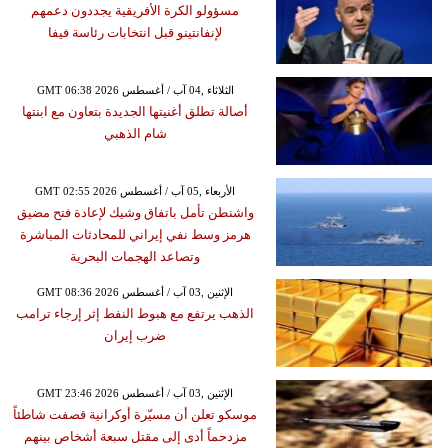
مسؤولو الكرة الأفريقية يجددون دعمهم
لإنفانتينو قبل انتخابات رئاسة فيفا
GMT 06:38 2026 الثلاثاء ,04 آب / أغسطس
أصالة تطلق أغنيتها الجديدة بتعاون مع ابنتها
شام الذهبي
GMT 02:55 2026 الأربعاء ,05 آب / أغسطس
واشنطن تأمل باتفاق وشيك لإعادة فتح مضيق
هرمز وسط نفي إيراني للمحادثات المباشرة
وتصاعد الهجمات البحرية
GMT 08:36 2026 الإثنين ,03 آب / أغسطس
الذهب يرتفع مع هبوط النفط إثر إرجاء ترامب
ضرب إيران
GMT 23:46 2026 الإثنين ,03 آب / أغسطس
موسكو تعلن أن مسيّرة أوكرانية قصفت شاطئاً
مزدحماً أدى إلى مقتل سبعة أشخاص بينهم