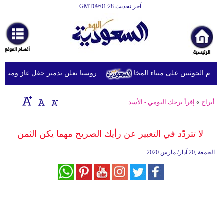
آخر تحديث GMT09:01:28
الرئيسية
أخبارعاجلة
رياضة
روسيا تعلن تدمير حقل غاز ومنشآت ك
ثقافة
إقتصاد
أبراج
»
إقرأ برجك اليومي - الأسد
فن
لا تتردّد في التعبير عن رأيك الصريح مهما يكن الثمن
وموسيقى
الجمعة ,20 آذار/ مارس 2020
أزياء
صحة
وتغذية
سياحة