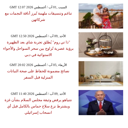
GMT 12:07 2026 السبت ,01 آب / أغسطس
تناغم وتنسيقات ملهمة تُبرز أناقة النجمات مع
شركائهن
GMT 12:50 2026 الأحد ,09 آب / أغسطس
"ذا تي روم" يُطلق تجربة شاي بعد الظهيرة
برؤية عصرية تُزاوج بين سحر السواحل والأجواء
الاستوائية في دبي
GMT 20:02 2026 الأربعاء ,05 آب / أغسطس
نصائح مضمونة للحفاظ على صحة النباتات
المنزلية قبل السفر
GMT 11:40 2026 الأحد ,09 آب / أغسطس
نتنياهو يرفض وثيقة مجلس السلام بشأن غزة
ويشترط نزع سلاح حماس بالكامل قبل أي
انسحاب إسرائيلي