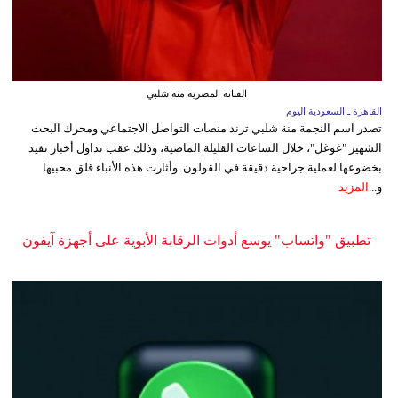
الفنانة المصرية منة شلبي
القاهرة ـ السعودية اليوم
تصدر اسم النجمة منة شلبي ترند منصات التواصل الاجتماعي ومحرك البحث
الشهير "غوغل"، خلال الساعات القليلة الماضية، وذلك عقب تداول أخبار تفيد
بخضوعها لعملية جراحية دقيقة في القولون. وأثارت هذه الأنباء قلق محبيها
و...
المزيد
تطبيق "واتساب" يوسع أدوات الرقابة الأبوية على أجهزة آيفون