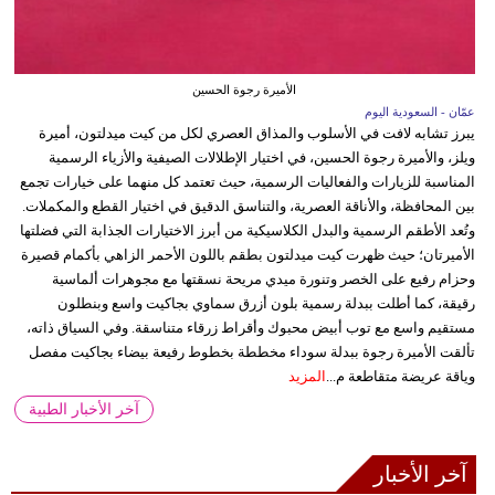
الأميرة رجوة الحسين
عمّان - السعودية اليوم
يبرز تشابه لافت في الأسلوب والمذاق العصري لكل من كيت ميدلتون، أميرة
ويلز، والأميرة رجوة الحسين، في اختيار الإطلالات الصيفية والأزياء الرسمية
المناسبة للزيارات والفعاليات الرسمية، حيث تعتمد كل منهما على خيارات تجمع
بين المحافظة، والأناقة العصرية، والتناسق الدقيق في اختيار القطع والمكملات.
وتُعد الأطقم الرسمية والبدل الكلاسيكية من أبرز الاختيارات الجذابة التي فضلتها
الأميرتان؛ حيث ظهرت كيت ميدلتون بطقم باللون الأحمر الزاهي بأكمام قصيرة
وحزام رفيع على الخصر وتنورة ميدي مريحة نسقتها مع مجوهرات ألماسية
رقيقة، كما أطلت ببدلة رسمية بلون أزرق سماوي بجاكيت واسع وبنطلون
مستقيم واسع مع توب أبيض محبوك وأقراط زرقاء متناسقة. وفي السياق ذاته،
تألقت الأميرة رجوة ببدلة سوداء مخططة بخطوط رفيعة بيضاء بجاكيت مفصل
وياقة عريضة متقاطعة م...
المزيد
آخر الأخبار الطبية
آخر الأخبار