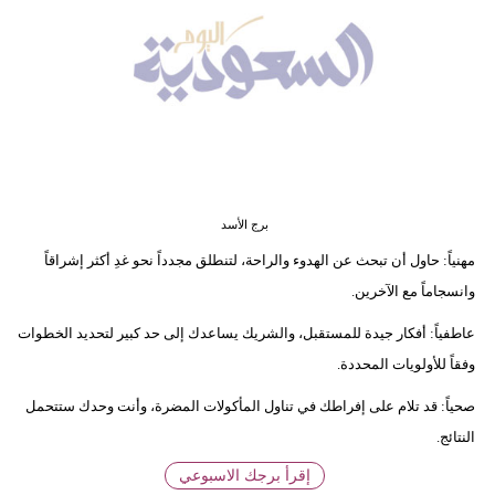
وسفر
ديكور
أخبار
إعلام
تعليم
برج الأسد
مرأة
مهنياً: حاول أن تبحث عن الهدوء والراحة، لتنطلق مجدداً نحو غدِ أكثر إشراقاً
وانسجاماً مع الآخرين.
علوم
وتكنولوجيا
عاطفياً: أفكار جيدة للمستقبل، والشريك يساعدك إلى حد كبير لتحديد الخطوات
وفقاً للأولويات المحددة.
بيئة
صحياً: قد تلام على إفراطك في تناول المأكولات المضرة، وأنت وحدك ستتحمل
مدوَّنات
النتائج.
إقرأ برجك الاسبوعي
أبراج