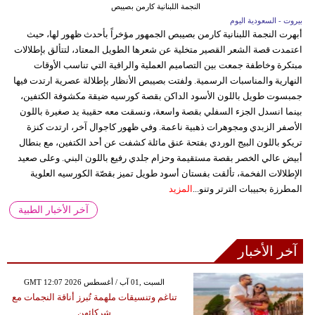
النجمة اللبنانية كارمن بصيبص
بيروت - السعودية اليوم
أبهرت النجمة اللبنانية كارمن بصيبص الجمهور مؤخراً بأحدث ظهور لها، حيث
اعتمدت قصة الشعر القصير متخلية عن شعرها الطويل المعتاد، لتتألق بإطلالات
مبتكرة وخاطفة جمعت بين التصاميم العملية والراقية التي تناسب الأوقات
النهارية والمناسبات الرسمية. ولفتت بصيبص الأنظار بإطلالة عصرية ارتدت فيها
جمبسوت طويل باللون الأسود الداكن بقصة كورسيه ضيقة مكشوفة الكتفين،
بينما انسدل الجزء السفلي بقصة واسعة، ونسقت معه حقيبة يد صغيرة باللون
الأصفر الزبدي ومجوهرات ذهبية ناعمة. وفي ظهور كاجوال آخر، ارتدت كنزة
تريكو باللون البيج الوردي بفتحة عنق مائلة كشفت عن أحد الكتفين، مع بنطال
أبيض عالي الخصر بقصة مستقيمة وحزام جلدي رفيع باللون البني. وعلى صعيد
الإطلالات الفخمة، تألقت بفستان أسود طويل تميز بقصّة الكورسيه العلوية
المطرزة بحبيبات الترتر وتنو...
المزيد
آخر الأخبار الطبية
آخر الأخبار
GMT 12:07 2026 السبت ,01 آب / أغسطس
تناغم وتنسيقات ملهمة تُبرز أناقة النجمات مع
شركائهن