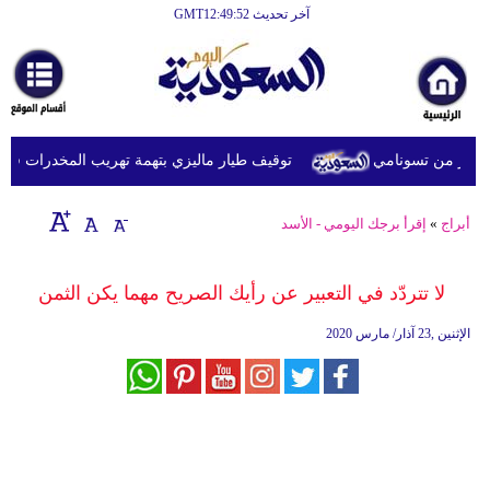
آخر تحديث GMT12:49:52
الرئيسية
أخبارعاجلة
رياضة
توقيف طيار ماليزي بتهمة تهريب المخدرات في إندو
ثقافة
إقتصاد
أبراج
»
إقرأ برجك اليومي - الأسد
فن
لا تتردّد في التعبير عن رأيك الصريح مهما يكن الثمن
وموسيقى
الإثنين ,23 آذار/ مارس 2020
أزياء
صحة
وتغذية
سياحة