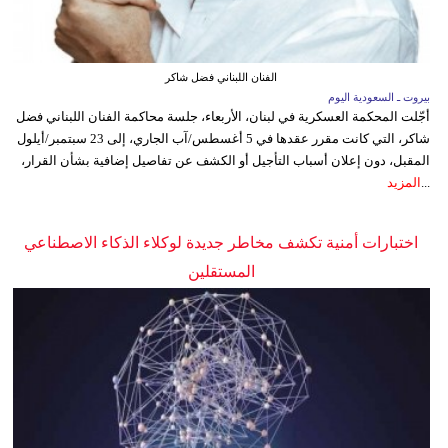
الفنان اللبناني فضل شاكر
بيروت ـ السعودية اليوم
أجّلت المحكمة العسكرية في لبنان، الأربعاء، جلسة محاكمة الفنان اللبناني فضل
شاكر، التي كانت مقرر عقدها في 5 أغسطس/آب الجاري، إلى 23 سبتمبر/أيلول
المقبل، دون إعلان أسباب التأجيل أو الكشف عن تفاصيل إضافية بشأن القرار،
...
المزيد
اختبارات أمنية تكشف مخاطر جديدة لوكلاء الذكاء الاصطناعي
المستقلين