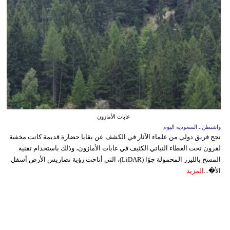
غابات الأمازون
واشنطن ـ السعودية اليوم
نجح فريق دولي من علماء الآثار في الكشف عن بقايا حضارة قديمة كانت مخفية
لقرون تحت الغطاء النباتي الكثيف في غابات الأمازون، وذلك باستخدام تقنية
المسح بالليزر المحمولة جوًا (LiDAR)، التي أتاحت رؤية تضاريس الأرض أسفل
الأ�...
المزيد