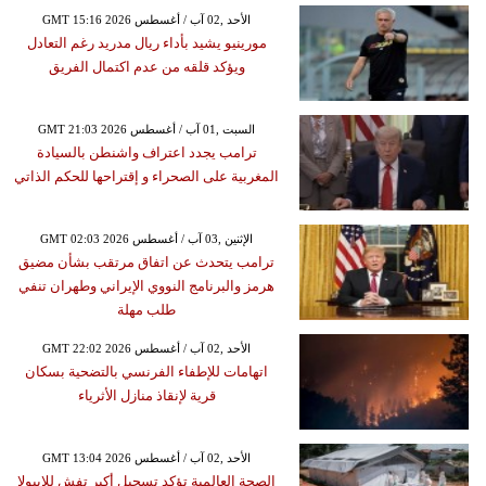
GMT 15:16 2026 الأحد ,02 آب / أغسطس
مورينيو يشيد بأداء ريال مدريد رغم التعادل
ويؤكد قلقه من عدم اكتمال الفريق
GMT 21:03 2026 السبت ,01 آب / أغسطس
ترامب يجدد اعتراف واشنطن بالسيادة
المغربية على الصحراء و إقتراحها للحكم الذاتي
GMT 02:03 2026 الإثنين ,03 آب / أغسطس
ترامب يتحدث عن اتفاق مرتقب بشأن مضيق
هرمز والبرنامج النووي الإيراني وطهران تنفي
طلب مهلة
GMT 22:02 2026 الأحد ,02 آب / أغسطس
اتهامات للإطفاء الفرنسي بالتضحية بسكان
قرية لإنقاذ منازل الأثرياء
GMT 13:04 2026 الأحد ,02 آب / أغسطس
الصحة العالمية تؤكد تسجيل أكبر تفش للإيبولا