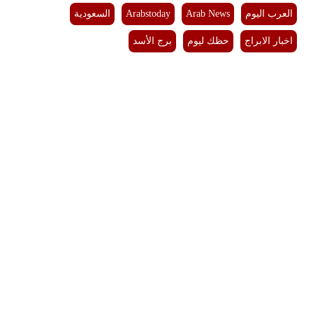
العرب اليوم
Arab News
Arabstoday
السعودية
فيديو
اخبار الابراج
حظك ليوم
برج الأسد
سيارات