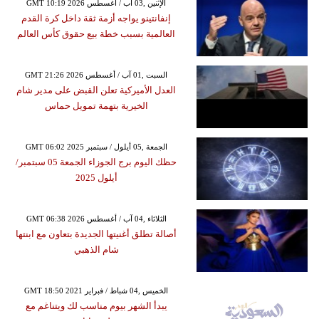
GMT 10:19 2026 الإثنين ,03 آب / أغسطس
إنفانتينو يواجه أزمة ثقة داخل كرة القدم
العالمية بسبب خطة بيع حقوق كأس العالم
GMT 21:26 2026 السبت ,01 آب / أغسطس
العدل الأميركية تعلن القبض على مدير شام
الخيرية بتهمة تمويل حماس
GMT 06:02 2025 الجمعة ,05 أيلول / سبتمبر
حظك اليوم برج الجوزاء الجمعة 05 سبتمبر/
أيلول 2025
GMT 06:38 2026 الثلاثاء ,04 آب / أغسطس
أصالة تطلق أغنيتها الجديدة بتعاون مع ابنتها
شام الذهبي
GMT 18:50 2021 الخميس ,04 شباط / فبراير
يبدأ الشهر بيوم مناسب لك ويتناغم مع