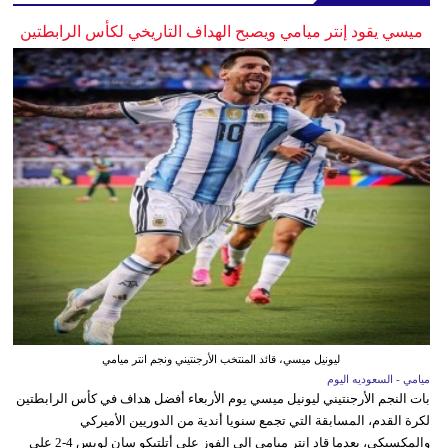
ميسي يقود إنتر ميامي ويصبح الهداف التاريخي لكأس الرابطتين
ليونيل ميسي، قائد المنتخب الأرجنتيني ونجم انتر ميامي
ميامي - السعوديه اليوم
بات النجم الأرجنتيني ليونيل ميسي يوم الأربعاء أفضل هداف في كأس الرابطتين
لكرة القدم، المسابقة التي تجمع سنويا أندية من الدوريين الأميركي
والمكسيكي، بعدما قاد إنتر ميامي إلى الفوز على أتلتيكو سان لويس 4-2 على