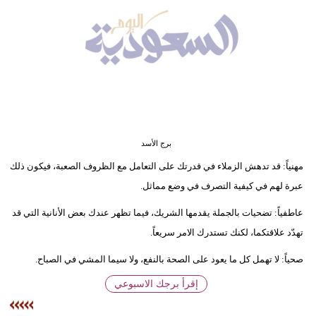
وسفر
ديكور
أخبار
إعلام
تعليم
برج الأسد
مرأة
مهنياً: قد تدهش الزملاء في قدرتك على التعامل مع الظروف الصعبة، فيكون ذلك
عبرة لهم في كيفية التصرف في وضع مماثل.
علوم
وتكنولوجيا
عاطفياً: تضحيات بالجملة يقدمها الشريك، فيما تظهر عندك بعض الأنانية التي قد
تهدّد علاقتكما، لكنك تستدرك الامر سريعاً.
بيئة
صحياً: لا تهمل كل ما يعود على الصحة بالنفع، ولا سيما المشي في الصباح.
مدوَّنات
إقرأ برجك الاسبوعي
أبراج