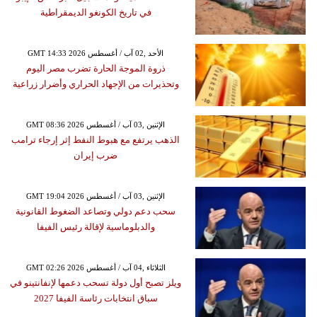
في تاريخ الكونغو الديمقراطية
GMT 14:33 2026 الأحد ,02 آب / أغسطس
ذروة الموجة الحارة تضرب مصر اليوم
وتحذيرات من الإجهاد الحراري وأضرار زراعية
GMT 08:36 2026 الإثنين ,03 آب / أغسطس
الذهب يرتفع مع هبوط النفط إثر إرجاء ترامب
ضرب إيران
GMT 19:04 2026 الإثنين ,03 آب / أغسطس
سحب دعم دولي وتصاعد الضغوط القانونية
والدبلوماسية لإقالة رئيس الفيفا
GMT 02:26 2026 الثلاثاء ,04 آب / أغسطس
ويلز تصبح أول دولة تسحب دعمها لإنفانتينو في
سباق انتخابات رئاسة الفيفا 2027