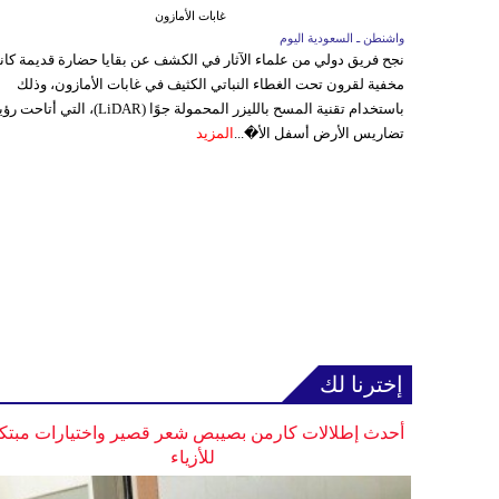
غابات الأمازون
واشنطن ـ السعودية اليوم
نجح فريق دولي من علماء الآثار في الكشف عن بقايا حضارة قديمة كا
مخفية لقرون تحت الغطاء النباتي الكثيف في غابات الأمازون، وذلك
باستخدام تقنية المسح بالليزر المحمولة جوًا (LiDAR)، التي أتاحت
تضاريس الأرض أسفل الأ�...
المزيد
إخترنا لك
أحدث إطلالات كارمن بصيبص شعر قصير واختيارات مبتك
للأزياء