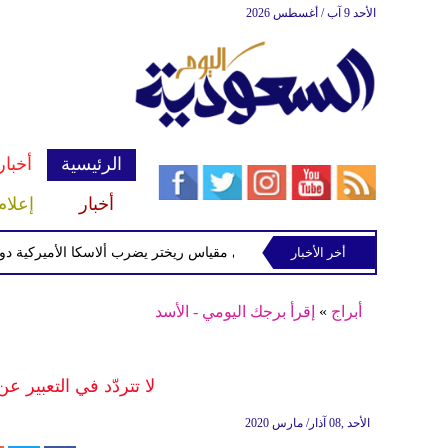
الأحد 9 آب / أغسطس 2026
الرئيسية
أخبار
أخبار
إعلام
زلزال بقوة 5 درجات على مقياس ريختر يضرب ألاسكا الأميركية دون خسائر بشرية أو مادية
أخر الأخبار
أبراج
»
إقرأ برجك اليومي - الأسد
لا تتردّد في التعبير 
الأحد ,08 آذار/ مارس 2020