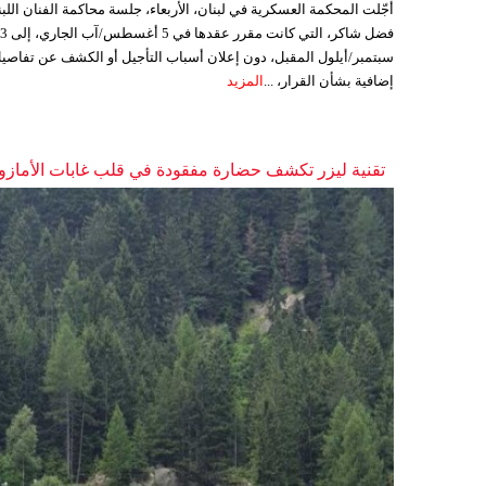
أجّلت المحكمة العسكرية في لبنان، الأربعاء، جلسة محاكمة الفنان اللبن
فضل شاكر، التي كانت مقرر عقدها ف
سبتمبر/أيلول المقبل، دون إعلان أسباب التأجيل أو الكشف عن تفاصي
إضافية بشأن القرار، ...
المزيد
تقنية ليزر تكشف حضارة مفقودة في قلب غابات الأمازو