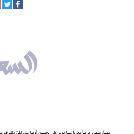
مهنياً: تتلقى عرضاً مغرياً يساعدك على تحسين أوضاعك، لكنّ ذلك قد ي