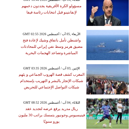
مسؤولو الكرة الأفريقية يجددون دعمهم
لإنفانتينو قبل انتخابات رئاسة فيفا
GMT 02:55 2026 الأربعاء ,05 آب / أغسطس
واشنطن تأمل باتفاق وشيك لإعادة فتح
مضيق هرمز وسط نفي إيراني للمحادثات
المباشرة وتصاعد الهجمات البحرية
GMT 03:35 2026 الإثنين ,03 آب / أغسطس
المغرب كشف قصة الهروب الجماعي و يتَهم
شبكات الإتجار بالبشر و التهريب بإستخدام
شبكات التواصل الإجتماعي للتحريض
GMT 08:52 2026 الثلاثاء ,04 آب / أغسطس
ريال مدريد يرفع عرضه لتجديد عقد
فينيسيوس وجونيور يتمسك براتب 30 مليون
يورو سنويًا