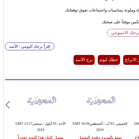
كة وملونة بمناسبات واجتماعات تفوق توقعاتك.
نعكس موقتاً على صحتك.
برجك الاسبوعي
إقرأ برجك اليومي - الأسد
 الابراج
حظك ليوم
برج الأسد
نGMT 14:43
الخميس ,01 آب / أغسطسGMT 16:04
الأحد ,01 أيلول / سبتمبرGMT 13:17
2019
2019
اح
تمتع بالهدوء وقوة التحمل
يحمل إليك هذا اليوم تجدداً