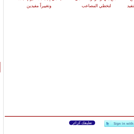
فيد
لتخطي المصاعب
وتغييراً مفيدين
تعليقك كزائر