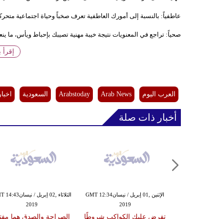
عاطفياً: بالنسبة إلى أمورك العاطفية تعرف صخباً وحياة اجتماعية متحر
صحياً: تراجع في المعنويات نتيجة خيبة مهنية تصيبك بإحباط ويأس، ما ي
إقرأ 
العرب اليوم
Arab News
Arabstoday
السعودية
اخبار
أخبار ذات صلة
الإثنين ,01 إبريل / نيسانGMT 12:22
الإثنين ,01 إبريل / نيسانGMT 12:34
الثلاثاء ,02 إبريل / نيسا
2019
2019
20
مخيّبة للآمال
تفرض عليك الكواكب شروطًا
الصراحة والصدق هما مفت