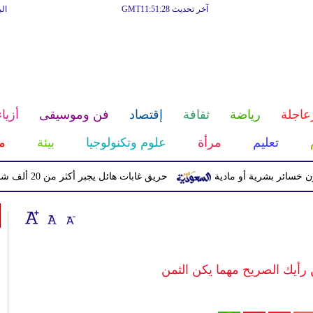
آخر تحديث GMT11:51:28
ال
عاجلة
رياضة
ثقافة
إقتصاد
فن وموسيقى
أزياء
تعليم
مرأة
علوم وتكنولوجيا
بيئة
م
حريق غابات هائل يجبر أكثر من 20 ألف شخص على إخلاء منازلهم في كندا
عن رأيك الصريح مهما يكن الثمن