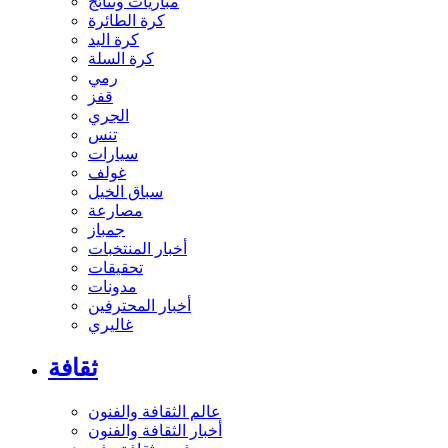
مباريات ونتائج
كرة الطائرة
كرة اليد
كرة السلة
رمي
قفز
الجري
تنس
سيارات
غولف
سباق الخيل
مصارعة
جمباز
أخبار المنتخبات
تحقيقات
مدونات
أخبار المحترفين
غاليري
ثقافة
عالم الثقافة والفنون
أخبار الثقافة والفنون