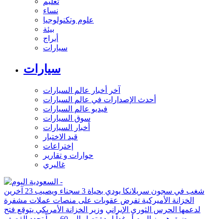
تعليم
نساء
علوم وتكنولوجيا
بيئة
أبراج
سيارات
سيارات
آخر أخبار عالم السيارات
أحدث الإصدارات في عالم السيارات
فيديو عالم السيارات
سوق السيارات
أخبار السيارات
قيد الاختبار
إختراعات
حوارات و تقارير
غاليري
شغب في سجون سريلانكا يودي بحياة 3 سجناء ويصيب 23 آخرين
الخزانة الأميركية تفرض عقوبات على منصات عملات مشفرة
لدعمها الحرس الثوري الإيراني
وزير الخزانة الأمريكي يتوقع فتح
مضيق هرمز اليوم أو غداً لمدة تصل إلى 60 يوماً
تجدد القصف