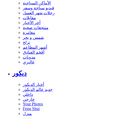
الأماكن السياحية
فيديو سياحة وسفر
رحلات شهر العسل
مقابلات
آخر الأخبار
منتجعات صحية
مغامرة
شمس و بحر
تزلج
أشهر المطاعم
أفخم الفنادق
مدونات
غاليري
ديكور
أخبار الديكور
جديد عالم الديكور
داخلي
خارجي
Your Photos
Feng Shui
منزل