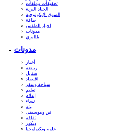
تحقيقات وملفات
الحياة البرية
السوق الإيكولوجية
طاقة
اخبار الطقس
مدونات
غاليري
مدونات
أخبار
رياضة
ستايل
اقتصاد
سياحة وسفر
تعليم
إعلام
نساء
بيئة
فن وموسيقى
ثقافة
ديكور
علوم وتكنولوجيا