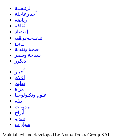
الرئيسية
أخبارعاجلة
رياضة
ثقافة
إقتصاد
فن وموسيقى
أزياء
صحة وتغذية
سياحة وسفر
ديكور
أخبار
إعلام
تعليم
مرأة
علوم وتكنولوجيا
بيئة
مدونات
أبراج
فيديو
سيارات
Maintained and developed by Arabs Today Group SAL