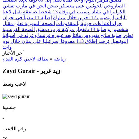
الصاروخي للحوثيين على معسكر صحن الجن في مأرب
تفشي
الكوليرا في تشاد يتسبب في وفاة 13 شخصا
صاعقة تقتل لاعبا
تايلانديا وتصيب 12 آخرين خلال مباراة
إصابة 11 مدنياً في نجران
جراء اعتداءات حوثية بالمقذوفات
الصحة السورية تعلن مقتل
شخصين وإصابة 13 بانفجار مركبة قرب دمشق
الصحة الفرنسية
تعلن إصابة سائح بفيروس هانتا بعد عبوره فرنسا وعزله في إسبانيا
اليونيفيل ترصد إطلاق 113 مقذوفا إسرائيليا على لبنان خلال يوم
واحد
أخر الأخبار
رياضة
»
بطاقة لاعبي كرة القدم
Zayd Gurair - زيد غرير
لاعب وسط
جنسية
-
رقم اللاعب