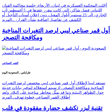
أجّلت المحكمة العسكرية في لبنان، الأربعاء، جلسة محاكمة الفنان
اللبناني فضل شاكر، التي كانت مقرر عقدها في 5 أغسطس/آب
الجاري، إلى 23 سبتمبر/أيلول المقبل، دون إعلان أسباب التأجيل أو
الكشف عن تفاصيل إضافية بشأن القرار، ...
المزيد
أول قمر صناعي ليبي لرصد التغيرات المناخية
ومكافحة التصحر
القمر الصناعي
طرابلس ـ السعودية اليوم
تستعد ليبيا لإطلاق أول قمر صناعي ليبي مخصص لرصد التغيرات
المناخية ومكافحة التصحر، إذ سيتم استغلاله لتوفير بيانات حديثة
حول الظواهر البيئية وما قد يمثّل مخاطر مناخية على البلاد. ويُعد
إطلاق القمر الصناعي خطوة تهدف...
المزيد
تقنية ليزر تكشف حضارة مفقودة في قلب