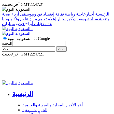
آخر تحديث GMT22:47:21
الرئيسية
أخبارعاجلة
رياضة
ثقافة
إقتصاد
فن وموسيقى
أزياء
صحة
وتغذية
سياحة وسفر
ديكور
أخبار
إعلام
تعليم
مرأة
علوم وتكنولوجيا
بيئة
مدوَّنات
أبراج
فيديو
سيارات
Google
السعودية اليوم
البحث
آخر تحديث GMT22:47:21
الرئيسية
أخر الأخبار المحلية والعربية والعالمية
الحوارات الفنية