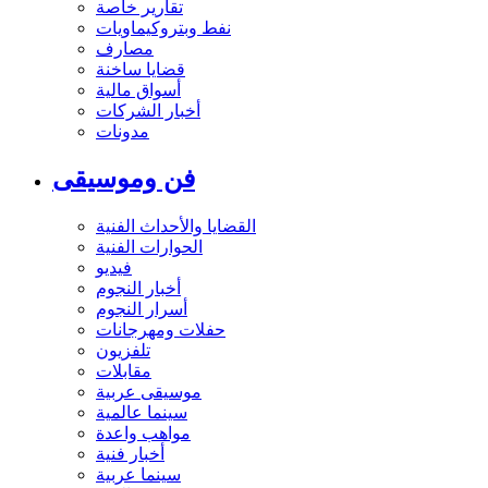
تقارير خاصة
نفط وبتروكيماويات
مصارف
قضايا ساخنة
أسواق مالية
أخبار الشركات
مدونات
فن وموسيقى
القضايا والأحداث الفنية
الحوارات الفنية
فيديو
أخبار النجوم
أسرار النجوم
حفلات ومهرجانات
تلفزيون
مقابلات
موسيقى عربية
سينما عالمية
مواهب واعدة
أخبار فنية
سينما عربية