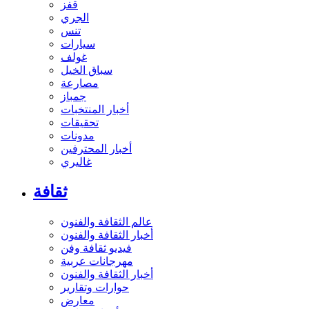
قفز
الجري
تنس
سيارات
غولف
سباق الخيل
مصارعة
جمباز
أخبار المنتخبات
تحقيقات
مدونات
أخبار المحترفين
غاليري
ثقافة
عالم الثقافة والفنون
أخبار الثقافة والفنون
فيديو ثقافة وفن
مهرجانات عربية
أخبار الثقافة والفنون
حوارات وتقارير
معارض