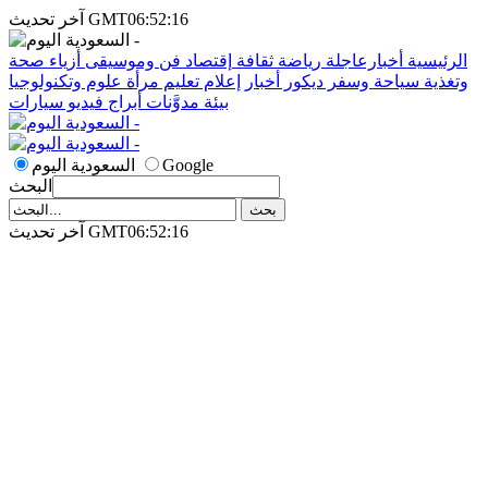
آخر تحديث GMT06:52:16
الرئيسية
أخبارعاجلة
رياضة
ثقافة
إقتصاد
فن وموسيقى
أزياء
صحة
وتغذية
سياحة وسفر
ديكور
أخبار
إعلام
تعليم
مرأة
علوم وتكنولوجيا
بيئة
مدوَّنات
أبراج
فيديو
سيارات
Google
السعودية اليوم
البحث
آخر تحديث GMT06:52:16