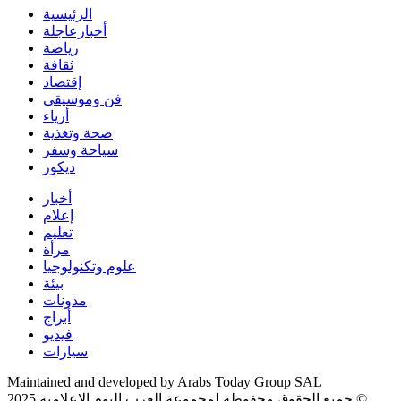
الرئيسية
أخبارعاجلة
رياضة
ثقافة
إقتصاد
فن وموسيقى
أزياء
صحة وتغذية
سياحة وسفر
ديكور
أخبار
إعلام
تعليم
مرأة
علوم وتكنولوجيا
بيئة
مدونات
أبراج
فيديو
سيارات
Maintained and developed by Arabs Today Group SAL
جميع الحقوق محفوظة لمجموعة العرب اليوم الاعلامية 2025 ©