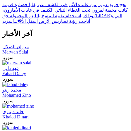
نجح فريق دولي من علماء الآثار في الكشف عن بقايا حضارة قديمة
كانت مخفية لقرون تحت الغطاء النباتي الكثيف في غابات الأمازون،
وذلك باستخدام تقنية المسح بالليزر المحمولة جوًا (LiDAR)، التي
أتاحت رؤية تضاريس الأرض أسفل الأ�...
المزيد
آخر الأخبار
مروان الصلال
Marwan Salal
سوريا
فهد دالي
Fahad Daley
سوريا
محمد زينو
Mohamed Zino
سوريا
خالد ديناري
Khaled Dinari
سوريا