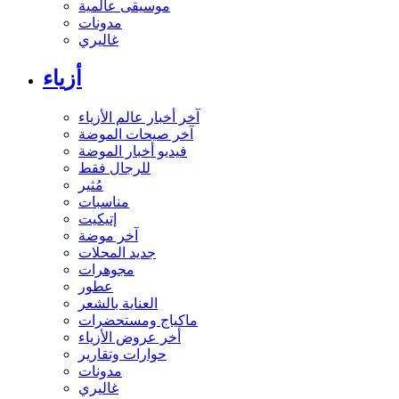
موسيقى عالمية
مدونات
غاليري
أزياء
آخر أخبار عالم الأزياء
آخر صيحات الموضة
فيديو أخبار الموضة
للرجال فقط
مُثير
مناسبات
إتيكيت
آخر موضة
جديد المحلات
مجوهرات
عطور
العناية بالشعر
ماكياج ومستحضرات
أخر عروض الأزياء
حوارات وتقارير
مدونات
غاليري