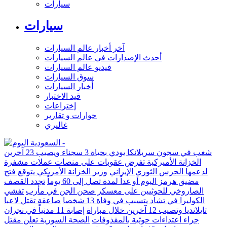
سيارات
سيارات
آخر أخبار عالم السيارات
أحدث الإصدارات في عالم السيارات
فيديو عالم السيارات
سوق السيارات
أخبار السيارات
قيد الاختبار
إختراعات
حوارات و تقارير
غاليري
شغب في سجون سريلانكا يودي بحياة 3 سجناء ويصيب 23 آخرين
الخزانة الأميركية تفرض عقوبات على منصات عملات مشفرة
لدعمها الحرس الثوري الإيراني
وزير الخزانة الأمريكي يتوقع فتح
مضيق هرمز اليوم أو غداً لمدة تصل إلى 60 يوماً
تجدد القصف
الصاروخي للحوثيين على معسكر صحن الجن في مأرب
تفشي
الكوليرا في تشاد يتسبب في وفاة 13 شخصا
صاعقة تقتل لاعبا
تايلانديا وتصيب 12 آخرين خلال مباراة
إصابة 11 مدنياً في نجران
جراء اعتداءات حوثية بالمقذوفات
الصحة السورية تعلن مقتل