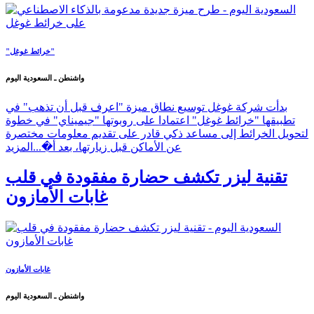
"خرائط غوغل"
واشنطن ـ السعودية اليوم
بدأت شركة غوغل توسيع نطاق ميزة "اعرف قبل أن تذهب" في
تطبيقها "خرائط غوغل" اعتمادا على روبوتها "جيميناي" في خطوة
لتحويل الخرائط إلى مساعد ذكي قادر على تقديم معلومات مختصرة
عن الأماكن قبل زيارتها، بعد أ�...
المزيد
تقنية ليزر تكشف حضارة مفقودة في قلب
غابات الأمازون
غابات الأمازون
واشنطن ـ السعودية اليوم