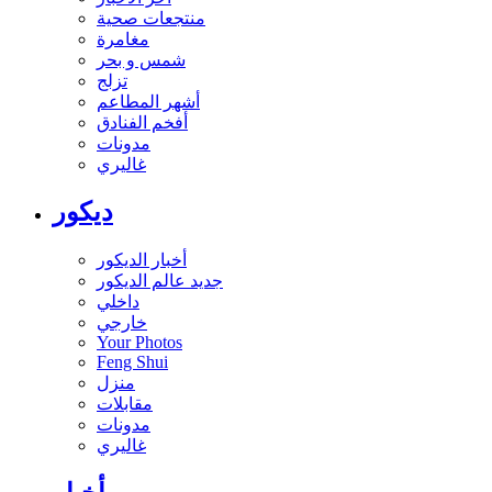
منتجعات صحية
مغامرة
شمس و بحر
تزلج
أشهر المطاعم
أفخم الفنادق
مدونات
غاليري
ديكور
أخبار الديكور
جديد عالم الديكور
داخلي
خارجي
Your Photos
Feng Shui
منزل
مقابلات
مدونات
غاليري