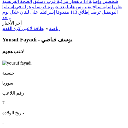
شخصين وإصابة 13 بانفجار مركبة قرب دمشق
الصحة الفرنسية
تعلن إصابة سائح بفيروس هانتا بعد عبوره فرنسا وعزله في إسبانيا
اليونيفيل ترصد إطلاق 113 مقذوفا إسرائيليا على لبنان خلال يوم
واحد
أخر الأخبار
رياضة
»
بطاقة لاعبي كرة القدم
Yousuf Fayadi - يوسف فياضي
لاعب هجوم
جنسية
سوريا
رقم اللاعب
7
تاريخ الولادة
-