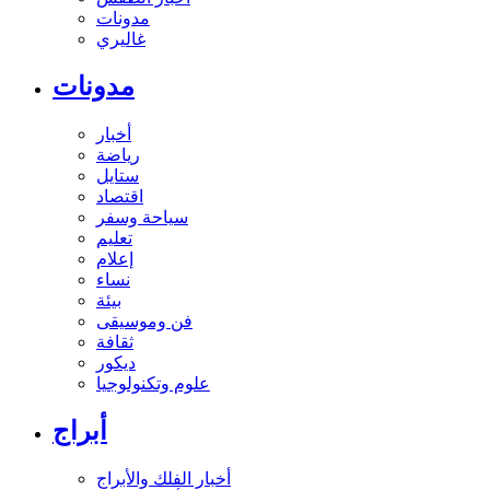
مدونات
غاليري
مدونات
أخبار
رياضة
ستايل
اقتصاد
سياحة وسفر
تعليم
إعلام
نساء
بيئة
فن وموسيقى
ثقافة
ديكور
علوم وتكنولوجيا
أبراج
أخبار الفلك والأبراج