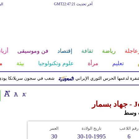
آخر تحديث GMT22:47:21
ال
عاجلة
رياضة
ثقافة
إقتصاد
فن وموسيقى
أزياء
تعليم
مرأة
علوم وتكنولوجيا
بيئة
م
دعمها الحرس الثوري الإيراني
شغب في سجون سريلانكا يودي بحياة 3 سجناء ويصيب 23 آ
ار
 وسط
رقم اللاعب
تاريخ الولادة
العمر
30
30-10-1995
6