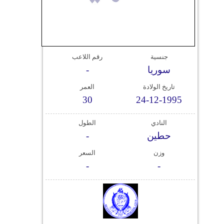
وسفر
ديكور
أخبار
جنسية
رقم اللاعب
سوريا
-
إعلام
تاريخ الولادة
العمر
تعليم
30
24-12-1995
مرأة
النادي
الطول
حطين
-
علوم
وتكنولوجيا
وزن
السعر
-
-
بيئة
مدوَّنات
أبراج