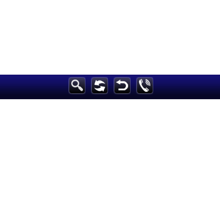
الرئيسية
أخبارعاجلة
رياضة
ثقافة
إقتصاد
فن
وموسيقى
أزياء
صحة وتغذية
سياحة وسفر
ديكور
أخبار
إعلام
تعليم
مرأة
علوم وتكنولوجيا
بيئة
مدونات
أبراج
فيديو
سيارات