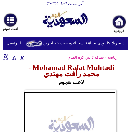
آخر تحديث GMT20:15:47
الرئيسية
أخبارعاجلة
رياضة
ا يودي بحياة 3 سجناء ويصيب 23 آخرين
اليونيفيل ترصد إطلاق 113 مقذوفا إسرائيليا 
ثقافة
رياضة
»
بطاقة لاعبي كرة القدم
إقتصاد
Mohamad Rafat Muhtadi -
فن
محمد رأفت مهتدي
وموسيقى
لاعب هجوم
أزياء
صحة
وتغذية
سياحة