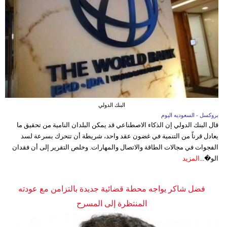
البنك الدولي
بروكسل - السعوديه اليوم
قال البنك الدولي إن الذكاء الاصطناعي قد يمكن البلدان النامية من تحقيق ما
يعادل قرناً من التنمية في غضون عقد واحد، شريطة أن تتحرك بسرعة لسد
الفجوات في مجالات الطاقة والاتصال والمهارات. وخلص التقرير إلى أن فقدان
الو�...
المزيد
فضل شاكر يواجه محطة قضائية جديدة بالتزامن مع عودته
المنتظرة إلى المسرح