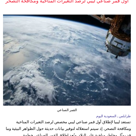
أول قمر صناعي ليبي لرصد التغيرات المناخية ومكافحة التصحر
القمر الصناعي
طرابلس ـ السعودية اليوم
تستعد ليبيا لإطلاق أول قمر صناعي ليبي مخصص لرصد التغيرات المناخية
ومكافحة التصحر، إذ سيتم استغلاله لتوفير بيانات حديثة حول الظواهر البيئية وما
قد يمثّل مخاطر مناخية على البلاد. ويُعد إطلاق القمر الصناعي خطوة