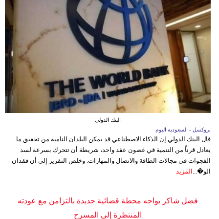
البنك الدولي
بروكسل - السعوديه اليوم
قال البنك الدولي إن الذكاء الاصطناعي قد يمكن البلدان النامية من تحقيق ما
يعادل قرناً من التنمية في غضون عقد واحد، شريطة أن تتحرك بسرعة لسد
الفجوات في مجالات الطاقة والاتصال والمهارات. وخلص التقرير إلى أن فقدان
الو�...
المزيد
فضل شاكر يواجه محطة قضائية جديدة بالتزامن مع عودته
المنتظرة إلى المسرح