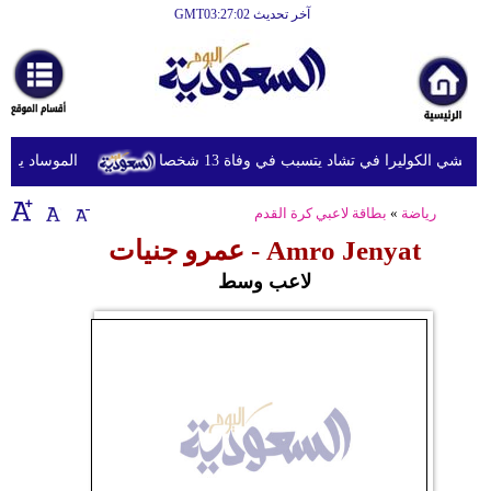
آخر تحديث GMT03:27:02
الرئيسية
أخبارعاجلة
رياضة
تفشي الكوليرا في تشاد يتسبب في وفاة 13 شخصا
الموساد يقيل 
ثقافة
رياضة
»
بطاقة لاعبي كرة القدم
إقتصاد
Amro Jenyat - عمرو جنيات
فن
لاعب وسط
وموسيقى
أزياء
صحة
وتغذية
سياحة