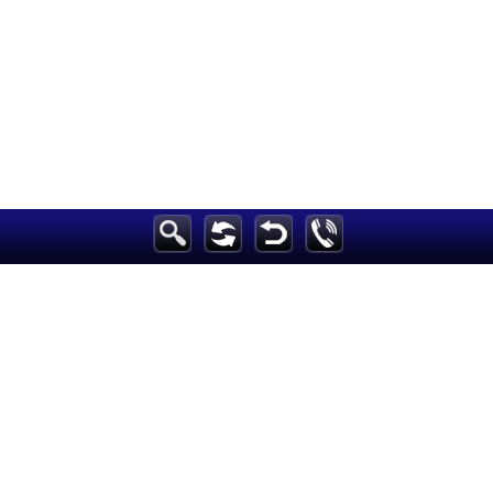
الرئيسية
أخبارعاجلة
رياضة
ثقافة
إقتصاد
فن
وموسيقى
أزياء
صحة وتغذية
سياحة وسفر
ديكور
أخبار
إعلام
تعليم
مرأة
علوم وتكنولوجيا
بيئة
مدونات
أبراج
فيديو
سيارات