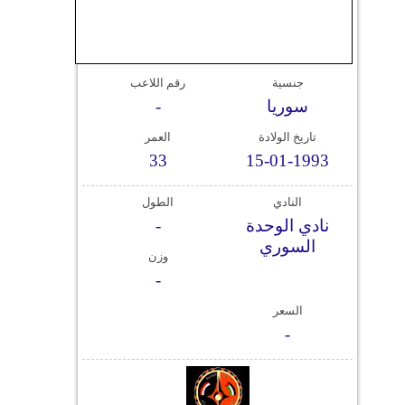
وسفر
ديكور
جنسية
رقم اللاعب
أخبار
سوريا
-
إعلام
تاريخ الولادة
العمر
33
15-01-1993
تعليم
النادي
الطول
مرأة
نادي الوحدة
-
السوري
علوم
وزن
وتكنولوجيا
-
السعر
بيئة
-
مدوَّنات
أبراج