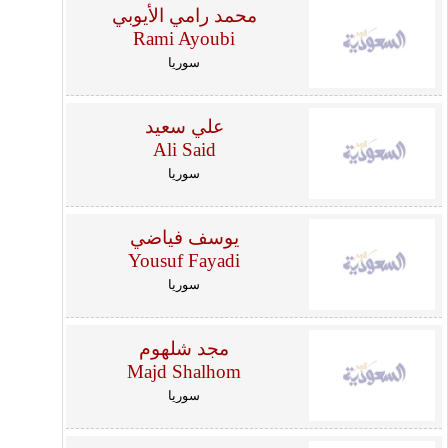
محمد رامي الأيوبي
Rami Ayoubi
سوريا
علي سعيد
Ali Said
سوريا
يوسف فياضي
Yousuf Fayadi
سوريا
مجد شلهوم
Majd Shalhom
سوريا