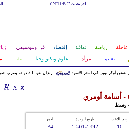
آخر تحديث GMT11:48:07
ال
عاجلة
رياضة
ثقافة
إقتصاد
فن وموسيقى
أزياء
تعليم
مرأة
علوم وتكنولوجيا
بيئة
م
 أوكرانيتين في البحر الأسود
زلزال بقوة 5.1 درجة يضرب جنوب اليابان دون تحذير من تسونامي
 وسط
رقم اللاعب
تاريخ الولادة
العمر
34
10-01-1992
10