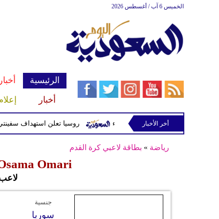
الخميس 6 آب / أغسطس 2026
الرئيسية
أخبار
أخبار
إعلام
أخر الأخبار
ازن أسلحة للحوثيين غربي صنعاء
روسيا تعلن استهداف سفينتي شحن
رياضة
»
بطاقة لاعبي كرة القدم
Osama Omari - أسامة أومري
لاعب
جنسية
سوريا