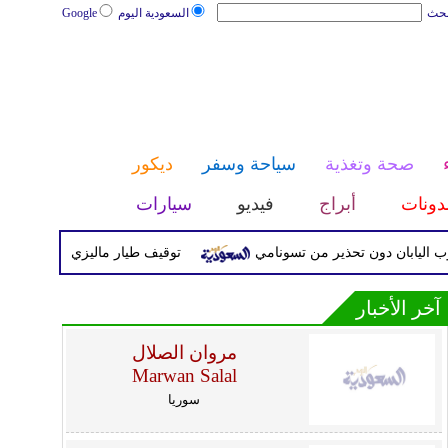
بحث
السعودية اليوم
Google
صحة وتغذية
سياحة وسفر
ديكور
دونات
أبراج
فيديو
سيارات
توقيف طيار ماليزي بتهمة تهريب الم
آخر الأخبار
مروان الصلال
Marwan Salal
سوريا