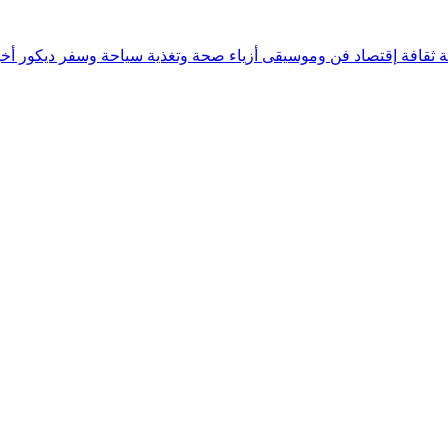
ة
ثقافة
إقتصاد
فن وموسيقى
أزياء
صحة وتغذية
سياحة وسفر
ديكور
أخب