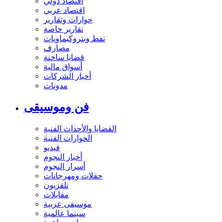
اقتصاد دولي
اقتصاد عربي
حوارات وتقارير
تقارير خاصة
نفط وبتروكيماويات
مصارف
قضايا ساخنة
أسواق مالية
أخبار الشركات
مدونات
فن وموسيقى
القضايا والأحداث الفنية
الحوارات الفنية
فيديو
أخبار النجوم
أسرار النجوم
حفلات ومهرجانات
تلفزيون
مقابلات
موسيقى عربية
سينما عالمية