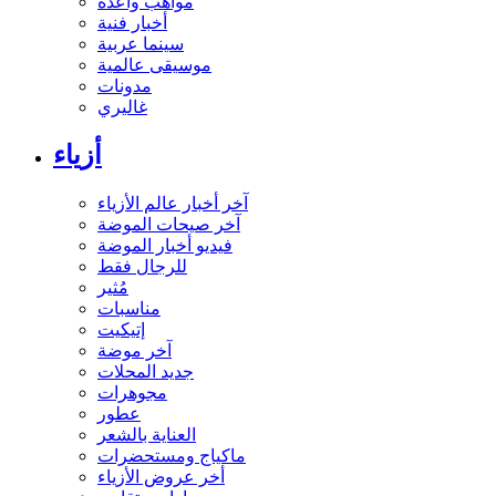
مواهب واعدة
أخبار فنية
سينما عربية
موسيقى عالمية
مدونات
غاليري
أزياء
آخر أخبار عالم الأزياء
آخر صيحات الموضة
فيديو أخبار الموضة
للرجال فقط
مُثير
مناسبات
إتيكيت
آخر موضة
جديد المحلات
مجوهرات
عطور
العناية بالشعر
ماكياج ومستحضرات
أخر عروض الأزياء