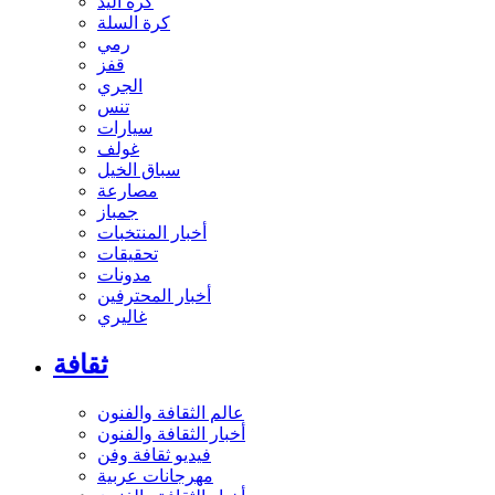
كرة اليد
كرة السلة
رمي
قفز
الجري
تنس
سيارات
غولف
سباق الخيل
مصارعة
جمباز
أخبار المنتخبات
تحقيقات
مدونات
أخبار المحترفين
غاليري
ثقافة
عالم الثقافة والفنون
أخبار الثقافة والفنون
فيديو ثقافة وفن
مهرجانات عربية