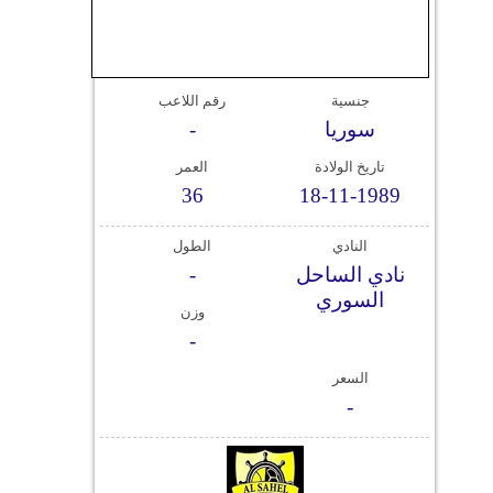
وسفر
ديكور
جنسية
رقم اللاعب
أخبار
سوريا
-
إعلام
تاريخ الولادة
العمر
36
18-11-1989
تعليم
النادي
الطول
مرأة
نادي الساحل
-
السوري
علوم
وزن
وتكنولوجيا
-
السعر
بيئة
-
مدوَّنات
أبراج