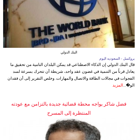
البنك الدولي
بروكسل - السعوديه اليوم
قال البنك الدولي إن الذكاء الاصطناعي قد يمكن البلدان النامية من تحقيق ما
يعادل قرناً من التنمية في غضون عقد واحد، شريطة أن تتحرك بسرعة لسد
الفجوات في مجالات الطاقة والاتصال والمهارات. وخلص التقرير إلى أن فقدان
الو�...
المزيد
فضل شاكر يواجه محطة قضائية جديدة بالتزامن مع عودته
المنتظرة إلى المسرح