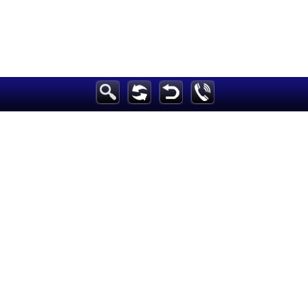
الرئيسية
أخبارعاجلة
رياضة
ثقافة
إقتصاد
فن
وموسيقى
أزياء
صحة وتغذية
سياحة وسفر
ديكور
أخبار
إعلام
تعليم
مرأة
علوم وتكنولوجيا
بيئة
مدونات
أبراج
فيديو
سيارات
Maintained and developed by Arabs Today Group SAL
جميع الحقوق محفوظة لمجموعة العرب اليوم الاعلامية 2025 ©