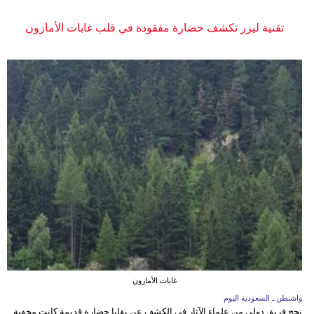
تقنية ليزر تكشف حضارة مفقودة في قلب غابات الأمازون
غابات الأمازون
واشنطن ـ السعودية اليوم
نجح فريق دولي من علماء الآثار في الكشف عن بقايا حضارة قديمة كانت مخفية