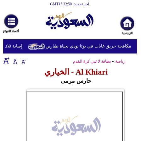
آخر تحديث GMT15:32:50
الرئيسية
أخبارعاجلة
رياضة
اء مكافحة حريق غابات في يوتا يودي بحياة طيارين
إصابة ثلاثة عس
ثقافة
رياضة
»
بطاقة لاعبي كرة القدم
إقتصاد
Al Khiari - الخياري
فن
حارس مرمى
وموسيقى
أزياء
صحة
وتغذية
سياحة