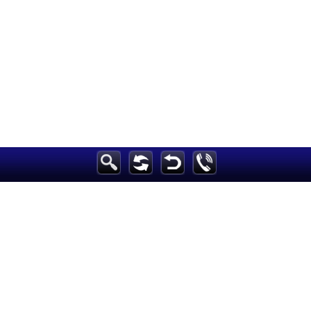
الرئيسية
أخبارعاجلة
رياضة
ثقافة
إقتصاد
فن
وموسيقى
أزياء
صحة وتغذية
سياحة وسفر
ديكور
أخبار
إعلام
تعليم
مرأة
علوم وتكنولوجيا
بيئة