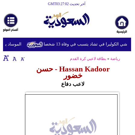
آخر تحديث GMT03:27:02
الرئيسية
أخبارعاجلة
رياضة
تفشي الكوليرا في تشاد يتسبب في وفاة 13 شخصا
الموساد يقيل 
ثقافة
رياضة
»
بطاقة لاعبي كرة القدم
إقتصاد
Hassan Kadoor - حسن
فن
خضور
وموسيقى
لاعب دفاع
أزياء
صحة
وتغذية
سياحة