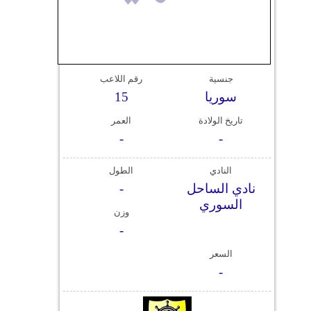
وسفر
ديكور
أخبار
جنسية
رقم اللاعب
سوريا
15
إعلام
تاريخ الولادة
العمر
تعليم
-
-
مرأة
النادي
الطول
نادي الساحل
-
علوم
السوري
وتكنولوجيا
وزن
-
بيئة
السعر
مدوَّنات
-
أبراج