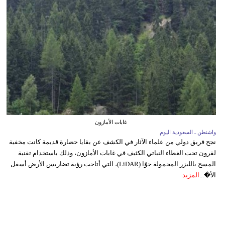
غابات الأمازون
واشنطن ـ السعودية اليوم
نجح فريق دولي من علماء الآثار في الكشف عن بقايا حضارة قديمة كانت مخفية
لقرون تحت الغطاء النباتي الكثيف في غابات الأمازون، وذلك باستخدام تقنية
المسح بالليزر المحمولة جوًا (LiDAR)، التي أتاحت رؤية تضاريس الأرض أسفل
الأ�...
المزيد