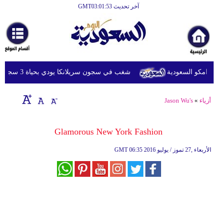
آخر تحديث GMT03:01:53
الرئيسية
أخبارعاجلة
رياضة
رامكو السعودية
شغب في سجون سريلانكا يودي بحياة 3 سجناء ويصيب 23 آخرين
ثقافة
إقتصاد
أزياء
»
Jason Wu's
فن
Glamorous New York Fashion
وموسيقى
06:35 2016 الأربعاء ,27 تموز / يوليو
GMT
أزياء
صحة
وتغذية
سياحة