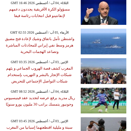
GMT 16:46 2026 الثلاثاء ,04 آب / أغسطس
مسؤولو الكرة الأفريقية يجددون دعمهم
لإنفانتينو قبل انتخابات رئاسة فيفا
GMT 02:55 2026 الأربعاء ,05 آب / أغسطس
واشنطن تأمل باتفاق وشيك لإعادة فتح مضيق
هرمز وسط نفي إيراني للمحادثات المباشرة
وتصاعد الهجمات البحرية
GMT 03:35 2026 الإثنين ,03 آب / أغسطس
المغرب كشف قصة الهروب الجماعي و يتَهم
شبكات الإتجار بالبشر و التهريب بإستخدام
شبكات التواصل الإجتماعي للتحريض
GMT 08:52 2026 الثلاثاء ,04 آب / أغسطس
ريال مدريد يرفع عرضه لتجديد عقد فينيسيوس
وجونيور يتمسك براتب 30 مليون يورو سنويًا
GMT 03:45 2026 الإثنين ,03 آب / أغسطس
سبتة و مليلية اقتطعتهما إسبانيا من المغرب