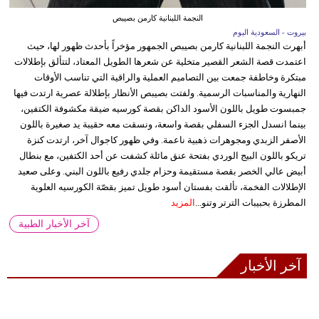
النجمة اللبنانية كارمن بصيبص
بيروت - السعودية اليوم
أبهرت النجمة اللبنانية كارمن بصيبص الجمهور مؤخراً بأحدث ظهور لها، حيث
اعتمدت قصة الشعر القصير متخلية عن شعرها الطويل المعتاد، لتتألق بإطلالات
مبتكرة وخاطفة جمعت بين التصاميم العملية والراقية التي تناسب الأوقات
النهارية والمناسبات الرسمية. ولفتت بصيبص الأنظار بإطلالة عصرية ارتدت فيها
جمبسوت طويل باللون الأسود الداكن بقصة كورسيه ضيقة مكشوفة الكتفين،
بينما انسدل الجزء السفلي بقصة واسعة، ونسقت معه حقيبة يد صغيرة باللون
الأصفر الزبدي ومجوهرات ذهبية ناعمة. وفي ظهور كاجوال آخر، ارتدت كنزة
تريكو باللون البيج الوردي بفتحة عنق مائلة كشفت عن أحد الكتفين، مع بنطال
أبيض عالي الخصر بقصة مستقيمة وحزام جلدي رفيع باللون البني. وعلى صعيد
الإطلالات الفخمة، تألقت بفستان أسود طويل تميز بقصّة الكورسيه العلوية
المطرزة بحبيبات الترتر وتنو...
المزيد
آخر الأخبار الطبية
آخر الأخبار