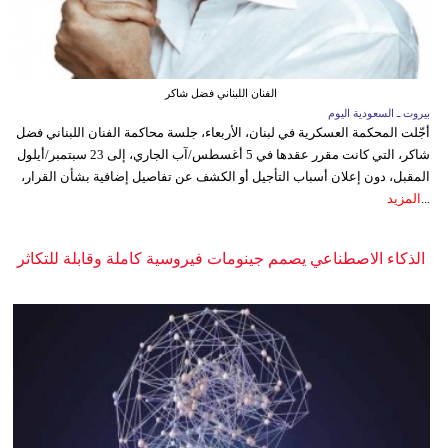
الفنان اللبناني فضل شاكر
بيروت ـ السعودية اليوم
أجّلت المحكمة العسكرية في لبنان، الأربعاء، جلسة محاكمة الفنان اللبناني فضل
شاكر، التي كانت مقرر عقدها في 5 أغسطس/آب الجاري، إلى 23 سبتمبر/أيلول
المقبل، دون إعلان أسباب التأجيل أو الكشف عن تفاصيل إضافية بشأن القرار،
...
المزيد
الذكاء الاصطناعي يصمم جينومات فيروسية كاملة وقابلة للتكاثر