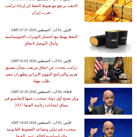
الذهب يرتفع مع هبوط النفط إثر إرجاء ترامب
ضرب إيران
GMT 07:57 2026 الإثنين ,03 آب / أغسطس
النفط يهبط مع انحسار التوترات الجيوسياسية
وآمال التوصل لاتفاق
GMT 02:03 2026 الإثنين ,03 آب / أغسطس
ترامب يتحدث عن اتفاق مرتقب بشأن مضيق
هرمز والبرنامج النووي الإيراني وطهران تنفي
طلب مهلة
GMT 02:26 2026 الثلاثاء ,04 آب / أغسطس
ويلز تصبح أول دولة تسحب دعمها لإنفانتينو في
سباق انتخابات رئاسة الفيفا 2027
GMT 19:04 2026 الإثنين ,03 آب / أغسطس
سحب دعم دولي وتصاعد الضغوط القانونية
والدبلوماسية لإقالة رئيس الفيفا