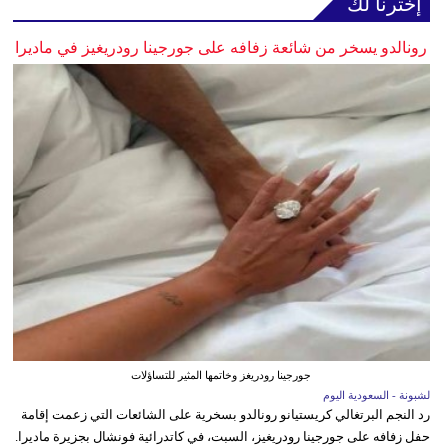
إخترنا لك
رونالدو يسخر من شائعة زفافه على جورجينا رودريغيز في ماديرا
جورجينا رودريغز وخاتمها المثير للتساؤلات
لشبونة - السعودية اليوم
رد النجم البرتغالي كريستيانو رونالدو بسخرية على الشائعات التي زعمت إقامة
حفل زفافه على جورجينا رودريغيز، السبت، في كاتدرائية فونشال بجزيرة ماديرا.