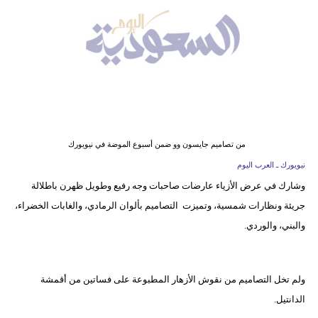
وسفر
ديكور
أخبار
إعلام
تعليم
من تصاميم جايسون وو ضمن أسبوع الموضة في نيويورك
مرأة
نيويورك ـ العرب اليوم
وشارك في عرض الأزياء عارضات صاحبات وجه رفيع وطويل ظهرن باطلالة
علوم
جريئة ونظارات شمسية، وتميزت التصاميم بألوان الرمادي، والغابات الخضراء،
وتكنولوجيا
والبني، والوردي.
بيئة
مدوَّنات
ولم تخل التصاميم من نقوش الأزهار المطبوعة على فساتين من أقمشة
الدانتيل.
أبراج