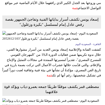
وسفر
مي وزوجها بعد الجدل الكبير الذي رافقهما خلال الأيام الماضية عبر مواقع
التواصل الاجتماعي
تتمة
ديكور
إسعاد يونس تكشف أسرار بداياتها الفنية وتفاجئ الجمهور بقصة
أخبار
رفض عادل إمام لمسلسل "بكيزة وزغلول"
إعلام
تعليم
القاهرة - السعودية اليوم
كشفت الفنانة والإعلامية إسعاد يونس العديد من أسرار مشوارها الفني،
مرأة
خلال ندوة تكريمها ضمن فعاليات الدورة الـ19 من "المهرجان القومي
للمسرح المصري"، تقديراً لمسيرتها الممتدة في مجالات التمثيل والإنتاج
علوم
والإعلام، والتي قدّمت خلالها عشرات الأعمال التي تركت بصمة بارزة في
وتكنولوجيا
تاريخ الفن المصري، مؤكدةً أن نشأتها في بيئة فنية وثقافية لعبت دوراً كبيراً
في تشكيل شخصيتها، رغم أنها لم تكن
تتمة
بيئة
مصطفى قمر يكشف موقفًا طريفًا جمعه بعمرو دياب ويؤكد قوة
مدوَّنات
علاقتهما
أبراج