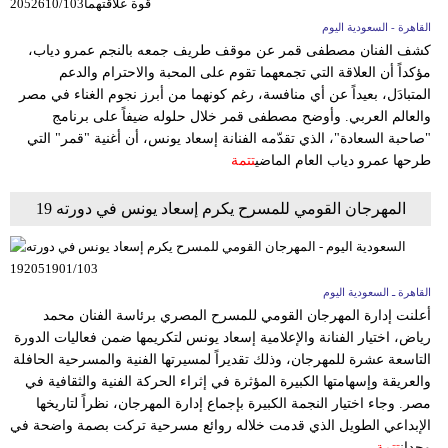
فيديو
القاهرة - السعودية اليوم
كشف الفنان مصطفى قمر عن موقف طريف جمعه بالنجم عمرو دياب،
سيارات
مؤكداً أن العلاقة التي تجمعهما تقوم على المحبة والاحترام والدعم
المتبادَل، بعيداً عن أي منافسة، رغم كونهما من أبرز نجوم الغناء في مصر
والعالم العربي. وأوضح مصطفى قمر خلال حلوله ضيفاً على برنامج
"صاحبة السعادة"، الذي تقدّمه الفنانة إسعاد يونس، أن أغنية "قمر" التي
طرحها عمرو دياب العام الماضي
تتمة
المهرجان القومي للمسرح يكرم إسعاد يونس في دورته 19
القاهرة ـ السعودية اليوم
أعلنت إدارة المهرجان القومي للمسرح المصري برئاسة الفنان محمد
رياض، اختيار الفنانة والإعلامية إسعاد يونس لتكريمها ضمن فعاليات الدورة
التاسعة عشرة للمهرجان، وذلك تقديراً لمسيرتها الفنية والمسرحية الحافلة
والعريقة وإسهامتها الكبيرة المؤثرة في إثراء الحركة الفنية والثقافية في
مصر. وجاء اختيار النجمة الكبيرة بإجماع إدارة المهرجان، نظراً لتاريخها
الإبداعي الطويل الذي قدمت خلاله روائع مسرحية تركت بصمة واضحة في
وجدان
تتمة