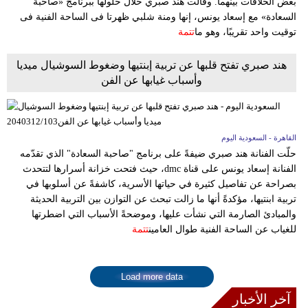
بعض الخلافات بينهما. وقالت هند صبري خلال حلولها ببرنامج «صاحبة
السعادة» مع إسعاد يونس، إنها ومنة شلبي ظهرتا فى الساحة الفنية فى
توقيت واحد تقريبًا، وهو ما
تتمة
هند صبري تفتح قلبها عن تربية إبنتيها وضغوط السوشيال ميديا
وأسباب غيابها عن الفن
القاهرة - السعودية اليوم
حلّت الفنانة هند صبري ضيفةً على برنامج "صاحبة السعادة" الذي تقدّمه
الفنانة إسعاد يونس على قناة dmc، حيث فتحت خزانة أسرارها لتتحدث
بصراحة عن تفاصيل كثيرة في حياتها الأسرية، كاشفةً عن أسلوبها في
تربية ابنتيها، مؤكدةً أنها ما زالت تبحث عن التوازن بين التربية الحديثة
والمبادئ الصارمة التي نشأت عليها، وموضحةً الأسباب التي اضطرتها
للغياب عن الساحة الفنية طوال العامين
تتمة
Load more data
آخر الأخبار