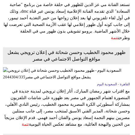
تستعد الفنانة مي عز الدين للظهور في حلقة خاصة من برنامج "صاحبة
السعادة" الذي تقدمه الفنانة الإعلامية إسعاد يونس عبر قناة dmc، وذلك
في أول لقاء تلفزيوني لها بعد إعلان زواجها من خبير التغذية أحمد تيمور،
إلى جانب كونه أول ظهور إعلامي لها عقب الأزمة الصحية التي تعرضت لها
خلال الأشهر الماضية. برومو تشويقي بدون ظهور مي في الحلقة
وطرحت
تتمة
ظهور محمود الخطيب وحسن شحاتة في إعلان ترويجي يشعل
مواقع التواصل الاجتماعي في مصر
القاهرة - السعودية اليوم
مع اقتراب شهر رمضان المبارك، أثار إعلان ترويجي لمدينة جديدة في
المنصورة اهتمام الجمهور في مصر بعد ظهوره على شاشات التلفزيون
بمشاركة أسطورتَي الكرة المصرية محمود الخطيب، رئيس النادي الأهلي،
وحسن شحاتة، المدير الفني الأسبق لمنتخب مصر، إلى جانب ممثلين
مصريين بينهم النجمة إسعاد يونس والفنان أحمد فهمي. قدم الإعلان مزيجاً
من الحنين والبهجة العائلية، مع مشاهد تعكس الحياة اليومية
تتمة