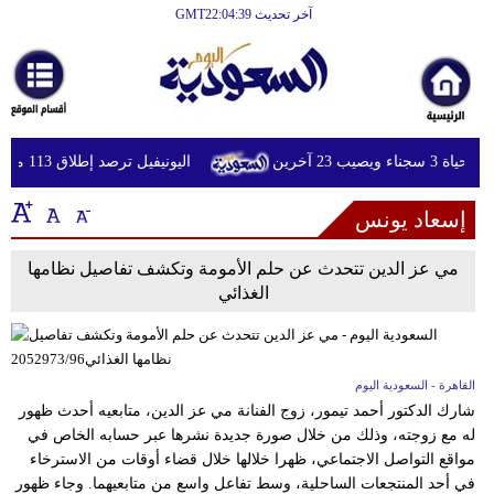
آخر تحديث GMT22:04:39
الرئيسية
أخبارعاجلة
رياضة
يب 23 آخرين
اليونيفيل ترصد إطلاق 113 مقذوفا إسرائيليا على لبنان خلال يوم واحد
ثقافة
إسعاد يونس
إقتصاد
فن
مي عز الدين تتحدث عن حلم الأمومة وتكشف تفاصيل نظامها
الغذائي
وموسيقى
أزياء
القاهرة - السعودية اليوم
صحة
شارك الدكتور أحمد تيمور، زوج الفنانة مي عز الدين، متابعيه أحدث ظهور
وتغذية
له مع زوجته، وذلك من خلال صورة جديدة نشرها عبر حسابه الخاص في
مواقع التواصل الاجتماعي، ظهرا خلالها خلال قضاء أوقات من الاسترخاء
سياحة
في أحد المنتجعات الساحلية، وسط تفاعل واسع من متابعيهما. وجاء ظهور