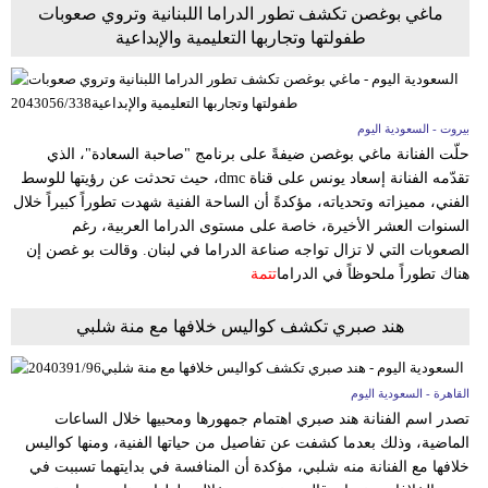
ماغي بوغصن تكشف تطور الدراما اللبنانية وتروي صعوبات
طفولتها وتجاربها التعليمية والإبداعية
بيروت - السعودية اليوم
حلّت الفنانة ماغي بوغصن ضيفةً على برنامج "صاحبة السعادة"، الذي
تقدّمه الفنانة إسعاد يونس على قناة dmc، حيث تحدثت عن رؤيتها للوسط
الفني، مميزاته وتحدياته، مؤكدةً أن الساحة الفنية شهدت تطوراً كبيراً خلال
السنوات العشر الأخيرة، خاصة على مستوى الدراما العربية، رغم
الصعوبات التي لا تزال تواجه صناعة الدراما في لبنان. وقالت بو غصن إن
هناك تطوراً ملحوظاً في الدراما
تتمة
هند صبري تكشف كواليس خلافها مع منة شلبي
القاهرة - السعودية اليوم
تصدر اسم الفنانة هند صبري اهتمام جمهورها ومحبيها خلال الساعات
الماضية، وذلك بعدما كشفت عن تفاصيل من حياتها الفنية، ومنها كواليس
خلافها مع الفنانة منه شلبي، مؤكدة أن المنافسة في بدايتهما تسببت في