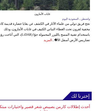
غابات الأمازون
واشنطن ـ السعودية اليوم
نجح فريق دولي من علماء الآثار في الكشف عن بقايا حضارة قديمة كا
مخفية لقرون تحت الغطاء النباتي الكثيف في غابات الأمازون، وذلك
باستخدام تقنية المسح بالليزر المحمولة جوًا (LiDAR)، التي أتاحت
تضاريس الأرض أسفل الأ�...
المزيد
إخترنا لك
أحدث إطلالات كارمن بصيبص شعر قصير واختيارات مبتك