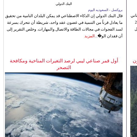
البنك الدولي
بروكسل - السعوديه اليوم
اني
قال البنك الدولي إن الذكاء الاصطناعي قد يمكن البلدان النامية من تحقيق
ي 5 أغسطس/آب الجاري، إلى 23
ما يعادل قرناً من التنمية في غضون عقد واحد، شريطة أن تتحرك بسرعة
ل
لسد الفجوات في مجالات الطاقة والاتصال والمهارات. وخلص التقرير إلى
أن فقدان الو�...
المزيد
ن
أول قمر صناعي ليبي لرصد التغيرات المناخية ومكافحة
التصحر