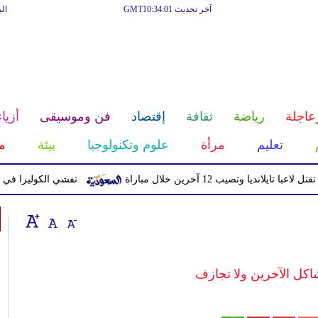
آخر تحديث GMT10:34:01
ال
عاجلة
رياضة
ثقافة
إقتصاد
فن وموسيقى
أزياء
تعليم
مرأة
علوم وتكنولوجيا
بيئة
م
يا وتصيب 12 آخرين خلال مباراة
تفشي الكوليرا في تشاد يتسبب ف
اكل الآخرين ولا تجازف