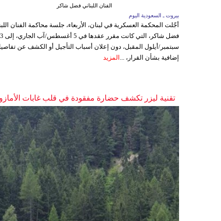
الفنان اللبناني فضل شاكر
بيروت ـ السعودية اليوم
أجّلت المحكمة العسكرية في لبنان، الأربعاء، جلسة محاكمة الفنان اللبن
فضل شاكر، التي كانت مقرر عقدها ف
سبتمبر/أيلول المقبل، دون إعلان أسباب التأجيل أو الكشف عن تفاصي
إضافية بشأن القرار، ...
المزيد
تقنية ليزر تكشف حضارة مفقودة في قلب غابات الأمازو