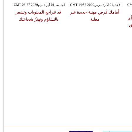
GMT 12:07
الأحد ,01 آذار/ مارسGMT 14:52 2020
الجمعة ,01 أيار / مايوGMT 23:27 2020
أمامك فرص مهنية جديدة غير
قد تتراجع المعنويات وتشعر
أي
معلنة
بالتشاؤم وتهتزّ شجاعتك
ق