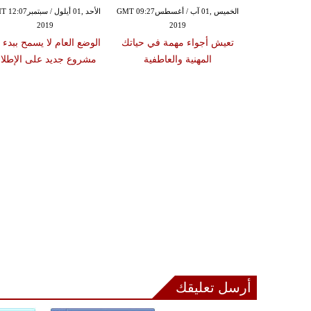
الخميس ,01 آب / أغسطسGMT 09:27
الأحد ,01 أيلول / سبتمبر
2019
2019
ت مميزة خلال
تعيش أجواء مهمة في حياتك
الوضع العام لا يسمح ببدء 
لشهر
المهنية والعاطفية
مشروع جديد على الإطلا
أرسل تعليقك