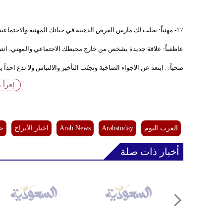
17- مهنياً: يجلب لك مارس الفرص الذهبية في حياتك المهنية والاجتماعية، ويكون هذا اليوم جيداً للنقاش والدراسات والسفر.
عاطفياً: علاقة جديدة بشخص من خارج محيطك الاجتماعي والمهني، انتبه
صحياً: . ابتعد عن الاجواء الصاخبة وتجنّب التأخير والالتباس ولا تدع احداً
إقرأ 
العرب اليوم
Arabstoday
Arab News
اخبار الأبراج
حظ
أخبار ذات صلة