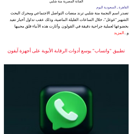
الفنانة المصرية منة شلبي
القاهرة ـ السعودية اليوم
تصدر اسم النجمة منة شلبي ترند منصات التواصل الاجتماعي ومحرك البحث
الشهير "غوغل"، خلال الساعات القليلة الماضية، وذلك عقب تداول أخبار تفيد
بخضوعها لعملية جراحية دقيقة في القولون. وأثارت هذه الأنباء قلق محبيها
و...
المزيد
تطبيق "واتساب" يوسع أدوات الرقابة الأبوية على أجهزة آيفون