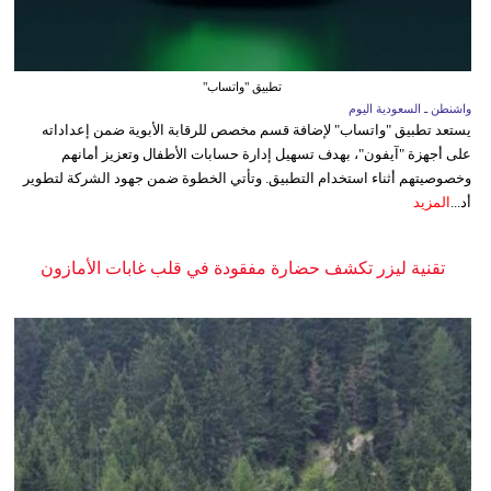
تطبيق "واتساب"
واشنطن ـ السعودية اليوم
يستعد تطبيق "واتساب" لإضافة قسم مخصص للرقابة الأبوية ضمن إعداداته
على أجهزة "آيفون"، بهدف تسهيل إدارة حسابات الأطفال وتعزيز أمانهم
وخصوصيتهم أثناء استخدام التطبيق. وتأتي الخطوة ضمن جهود الشركة لتطوير
أد...
المزيد
تقنية ليزر تكشف حضارة مفقودة في قلب غابات الأمازون