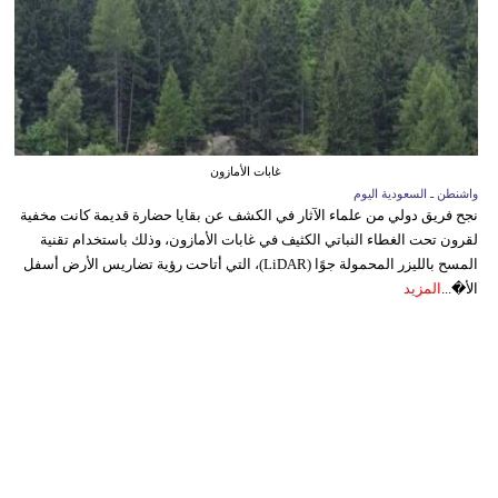
غابات الأمازون
واشنطن ـ السعودية اليوم
نجح فريق دولي من علماء الآثار في الكشف عن بقايا حضارة قديمة كانت مخفية
لقرون تحت الغطاء النباتي الكثيف في غابات الأمازون، وذلك باستخدام تقنية
المسح بالليزر المحمولة جوًا (LiDAR)، التي أتاحت رؤية تضاريس الأرض أسفل
الأ�...
المزيد