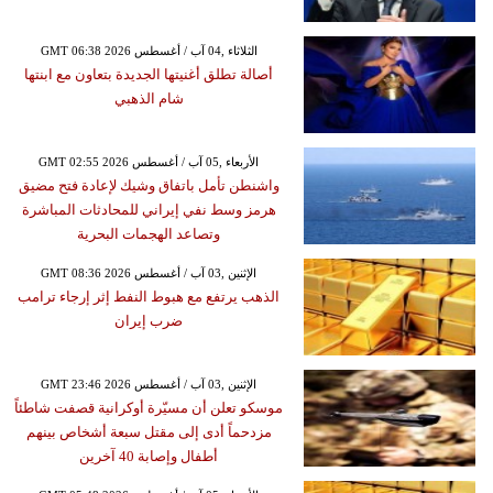
GMT 06:38 2026 الثلاثاء ,04 آب / أغسطس
أصالة تطلق أغنيتها الجديدة بتعاون مع ابنتها
شام الذهبي
GMT 02:55 2026 الأربعاء ,05 آب / أغسطس
واشنطن تأمل باتفاق وشيك لإعادة فتح مضيق
هرمز وسط نفي إيراني للمحادثات المباشرة
وتصاعد الهجمات البحرية
GMT 08:36 2026 الإثنين ,03 آب / أغسطس
الذهب يرتفع مع هبوط النفط إثر إرجاء ترامب
ضرب إيران
GMT 23:46 2026 الإثنين ,03 آب / أغسطس
موسكو تعلن أن مسيّرة أوكرانية قصفت شاطئاً
مزدحماً أدى إلى مقتل سبعة أشخاص بينهم
أطفال وإصابة 40 آخرين