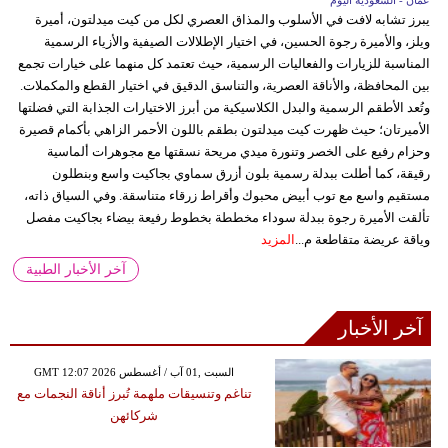
عمّان - السعودية اليوم
يبرز تشابه لافت في الأسلوب والمذاق العصري لكل من كيت ميدلتون، أميرة
ويلز، والأميرة رجوة الحسين، في اختيار الإطلالات الصيفية والأزياء الرسمية
المناسبة للزيارات والفعاليات الرسمية، حيث تعتمد كل منهما على خيارات تجمع
بين المحافظة، والأناقة العصرية، والتناسق الدقيق في اختيار القطع والمكملات.
وتُعد الأطقم الرسمية والبدل الكلاسيكية من أبرز الاختيارات الجذابة التي فضلتها
الأميرتان؛ حيث ظهرت كيت ميدلتون بطقم باللون الأحمر الزاهي بأكمام قصيرة
وحزام رفيع على الخصر وتنورة ميدي مريحة نسقتها مع مجوهرات ألماسية
رقيقة، كما أطلت ببدلة رسمية بلون أزرق سماوي بجاكيت واسع وبنطلون
مستقيم واسع مع توب أبيض محبوك وأقراط زرقاء متناسقة. وفي السياق ذاته،
تألقت الأميرة رجوة ببدلة سوداء مخططة بخطوط رفيعة بيضاء بجاكيت مفصل
وياقة عريضة متقاطعة م...
المزيد
آخر الأخبار الطبية
آخر الأخبار
GMT 12:07 2026 السبت ,01 آب / أغسطس
تناغم وتنسيقات ملهمة تُبرز أناقة النجمات مع
شركائهن