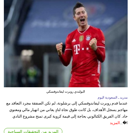
البولندي روبرت ليفاندوفسكي
مدريد ـ السعودية اليوم
عندما قدم روبرت ليفاندوفسكي إلى برشلونة، لم تكن الصفقة مجرد التعاقد مع
مهاجم يسجل الأهداف، بل كانت طوق نجاة لنادٍ يعاني من انهيار مالي ومعنوي
حاد. كان الفريق الكتالوني بحاجة إلى قيمة كروية كبرى تمنح مشروع النادي
ا�...
المزيد
المزيد من التحقيقات السياحية