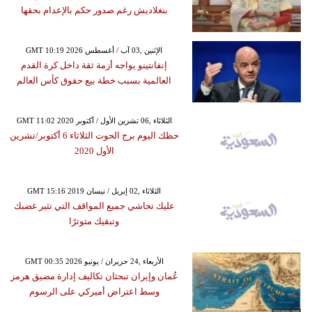
بنغلاديش رغم صدور حكم بالإعدام بحقها
GMT 10:19 2026 الإثنين ,03 آب / أغسطس
إنفانتينو يواجه أزمة ثقة داخل كرة القدم
العالمية بسبب خطة بيع حقوق كأس العالم
GMT 11:02 2020 الثلاثاء ,06 تشرين الأول / أكتوبر
حظك اليوم برج الحوت الثلاثاء 6 أكتوبر/تشرين
الأول 2020
GMT 15:16 2019 الثلاثاء ,02 إبريل / نيسان
عليك تحاشي جميع المواقف التي تثير غضبك
وتبقيك متوترًا
GMT 00:35 2026 الأربعاء ,24 حزيران / يونيو
عُمان وإيران تبحثان تكاليف إدارة مضيق هرمز
وسط اعتراض أميركي على الرسوم