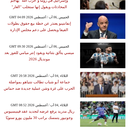
وإسرائيل في روما و"حزب الله" يهاجم
المحادثات ويقول إنها ستجلب "العار"
GMT 04:09 2026 الخميس ,06 آب / أغسطس
إنفانتينو يعتذر عن خطة بيع حقوق بطولات
الفيفا ويحصل على دعم مجلس الإدارة
GMT 09:30 2026 الخميس ,06 آب / أغسطس
ميسي يتألق بثنائية ويقود إنتر ميامي للفوز بعد
مونديال 2026
GMT 20:58 2026 الثلاثاء ,04 آب / أغسطس
جماعة أبو شباب تطالب نتنياهو بمواصلة
الحرب على غزة وشن عملية جديدة ضد حماس
GMT 08:52 2026 الثلاثاء ,04 آب / أغسطس
ريال مدريد يرفع عرضه لتجديد عقد فينيسيوس
وجونيور يتمسك براتب 30 مليون يورو سنويًا