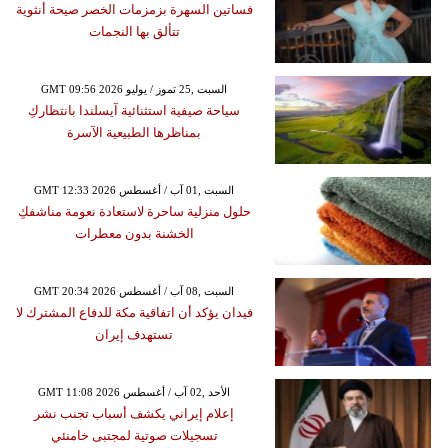
فساتين السهرة بزمزمات الخصر صيحة أنثوية
تتألق بها النجمات
GMT 09:56 2026 السبت ,25 تموز / يوليو
سياحة صيفية استثنائية آيسلندا بانتظاركِ
بمناظرها الطبيعية الآسرة
GMT 12:33 2026 السبت ,01 آب / أغسطس
حلول منزلية ساحرة لاستعادة نعومة مناشفكِ
الخشنة بدون معطرات
GMT 20:34 2026 السبت ,08 آب / أغسطس
فيدان يؤكد أن اتفاقية مكة للدفاع المشترك لا
تستهدف إيران
GMT 11:08 2026 الأحد ,02 آب / أغسطس
إعلام إيراني يكشف أسباب تجنب نشر
تسجيلات صوتية لمجتبى خامنئي