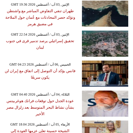
GMT 19:36 2026 الإثنين ,03 آب / أغسطس
طهران تنفي التفاوض المباشر مع واشنطن
وتؤكد حصر المحادثات مع عُمان حول الملاحة
في مضيق هرمز
GMT 22:54 2026 الإثنين ,03 آب / أغسطس
تحقيق إسرائيلي يرصد تدمير قرى في جنوب
لبنان
GMT 04:23 2026 الخميس ,06 آب / أغسطس
فانس يؤكد أن التوصل إلى اتفاق مع إيران لن
يكون سريعًا
GMT 04:40 2026 الثلاثاء ,04 آب / أغسطس
عودة الجدل حول توقعات فرانك هوغربيتس
بشأن نشاط البحر المتوسط بعد زلزال مصر
الأخير
GMT 18:04 2026 الأربعاء ,05 آب / أغسطس
الشيخة حسينة تعلن عزمها العودة إلى