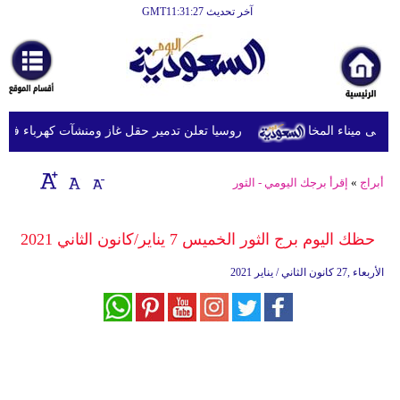
آخر تحديث GMT11:31:27
الرئيسية
أخبارعاجلة
رياضة
روسيا تعلن تدمير حقل غاز ومنشآت كهرباء في مقا
ثقافة
إقتصاد
أبراج
»
إقرأ برجك اليومي - الثور
فن
حظك اليوم برج الثور الخميس 7 يناير/كانون الثاني 2021
وموسيقى
الأربعاء ,27 كانون الثاني / يناير 2021
أزياء
صحة
وتغذية
سياحة