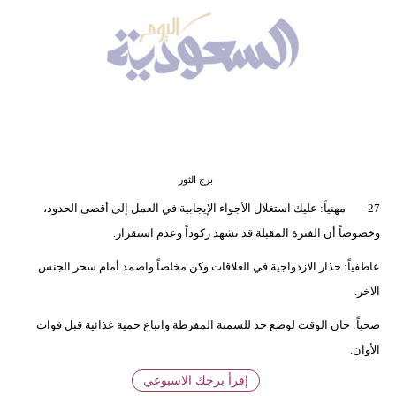
وسفر
ديكور
أخبار
إعلام
تعليم
برج الثور
مرأة
27- مهنياً: عليك استغلال الأجواء الإيجابية في العمل إلى أقصى الحدود،
وخصوصاً أن الفترة المقبلة قد تشهد ركوداً وعدم استقرار.
علوم
وتكنولوجيا
عاطفياً: حذار الازدواجية في العلاقات وكن مخلصاً واصمد أمام سحر الجنس
الآخر.
بيئة
صحياً: حان الوقت لوضع حد للسمنة المفرطة واتباع حمية غذائية قبل فوات
مدوَّنات
الأوان.
إقرأ برجك الاسبوعي
أبراج