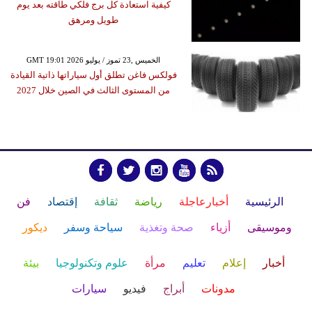
كيفية استعادة كل برج فلكي طاقته بعد يوم
طويل ومرهق
GMT 19:01 2026 الخميس ,23 تموز / يوليو
فولكس فاغن تطلق أول سياراتها ذاتية القيادة
من المستوى الثالث في الصين خلال 2027
الرئيسية
أخبارعاجلة
رياضة
ثقافة
إقتصاد
فن
وموسيقى
أزياء
صحة وتغذية
سياحة وسفر
ديكور
أخبار
إعلام
تعليم
مرأة
علوم وتكنولوجيا
بيئة
مدونات
أبراج
فيديو
سيارات