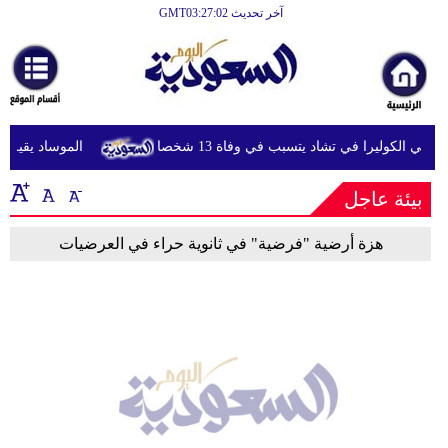
آخر تحديث GMT03:27:02
الرئيسية
أخبارعاجلة
رياضة
شي الكوليرا في تشاد يتسبب في وفاة 13 شخصا
الموساد يقيل مسؤ
ثقافة
بيئة عاجل
إقتصاد
فن
هزة أرضية "فرضية" في ثانوية حراء في العرضيات
وموسيقى
أزياء
صحة
وتغذية
سياحة