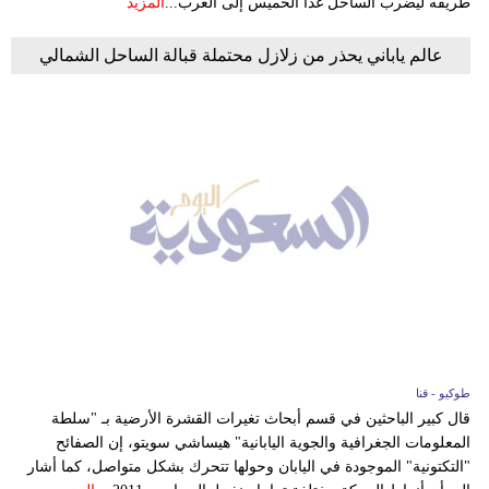
طريقه ليضرب الساحل غدا الخميس إلى الغرب...
المزيد
عالم ياباني يحذر من زلازل محتملة قبالة الساحل الشمالي
طوكيو - قنا
قال كبير الباحثين في قسم أبحاث تغيرات القشرة الأرضية بـ "سلطة
المعلومات الجغرافية والجوية اليابانية" هيساشي سويتو، إن الصفائح
"التكتونية" الموجودة في اليابان وحولها تتحرك بشكل متواصل، كما أشار