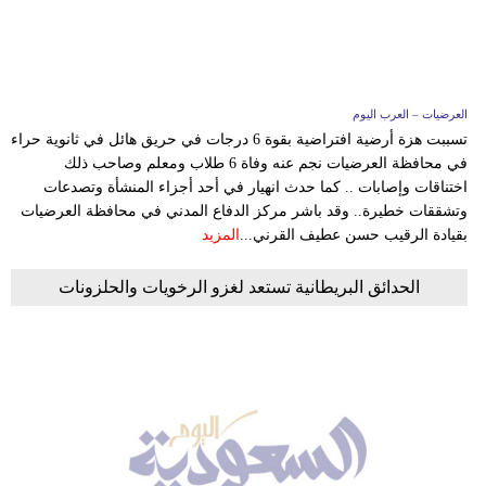
وسفر
ديكور
أخبار
العرضيات – العرب اليوم
تسببت هزة أرضية افتراضية بقوة 6 درجات في حريق هائل في ثانوية حراء
إعلام
في محافظة العرضيات نجم عنه وفاة 6 طلاب ومعلم وصاحب ذلك
اختناقات وإصابات .. كما حدث انهيار في أحد أجزاء المنشأة وتصدعات
تعليم
وتشققات خطيرة.. وقد باشر مركز الدفاع المدني في محافظة العرضيات
بقيادة الرقيب حسن عطيف القرني...
المزيد
مرأة
الحدائق البريطانية تستعد لغزو الرخويات والحلزونات
علوم
وتكنولوجيا
بيئة
مدوَّنات
أبراج