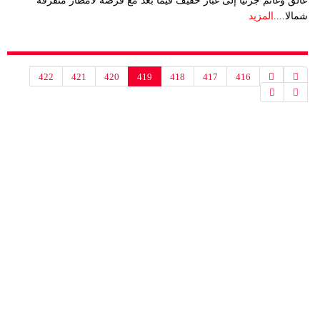
عالق وغائم جزئيا إلى غبار خفيف فيما بعد مع فرصة لأمطار متفرقة
شمالا....
المزيد
422
421
420
419
418
417
416