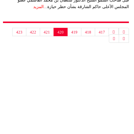
قبل صاحب السمو الشيخ الدكتور سلطان بن محمد القاسمي عضو
المجلس الأعلى حاكم الشارقة بشأن حظر حيازة...
المزيد
423
422
421
420
419
418
417