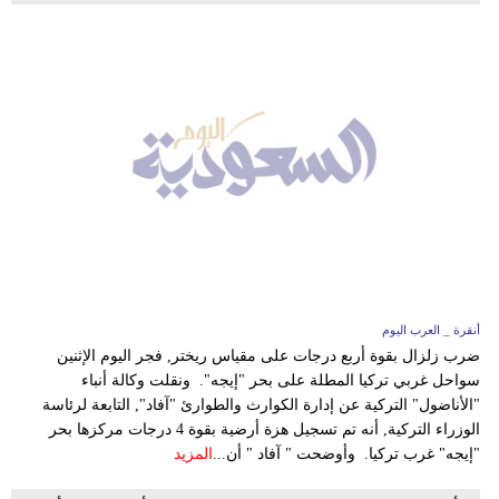
أنقرة _ العرب اليوم
ضرب زلزال بقوة أربع درجات على مقياس ريختر, فجر اليوم الإثنين
سواحل غربي تركيا المطلة على بحر "إيجه". ونقلت وكالة أنباء
"الأناضول" التركية عن إدارة الكوارث والطوارئ "آفاد", التابعة لرئاسة
الوزراء التركية, أنه تم تسجيل هزة أرضية بقوة 4 درجات مركزها بحر
"إيجه" غرب تركيا. وأوضحت " آفاد " أن...
المزيد