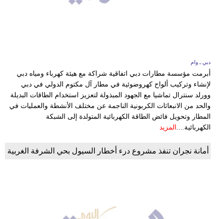
وسفر
ديكور
أخبار
دبي ـ وام
إعلام
أبرمت مؤسسة مطارات دبي اتفاقية شراكة مع هيئة كهرباء ومياه دبي
لإنشاء وتركيب ألواح كهروضوئية في مطار آل مكتوم الدولي في دبي
تعليم
وورلد سنترال تماشيا مع الجهود المبذولة لتعزيز استخدام الطاقات البديلة
والحد من الانبعاثات الكربونية الناجمة عن مختلف الأنشطة والعمليات في
مرأة
المطار وتحويل فائض الطاقة الكهربائية المتولدة إلى الشبكة
الكهربائية....
المزيد
علوم
وتكنولوجيا
أمانة نجران تنفذ مشروع درء أخطار السيول بحي الشرفة الغربية
بيئة
مدوَّنات
أبراج