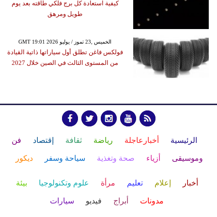
كيفية استعادة كل برج فلكي طاقته بعد يوم
طويل ومرهق
GMT 19:01 2026 الخميس ,23 تموز / يوليو
فولكس فاغن تطلق أول سياراتها ذاتية القيادة
من المستوى الثالث في الصين خلال 2027
الرئيسية
أخبارعاجلة
رياضة
ثقافة
إقتصاد
فن
وموسيقى
أزياء
صحة وتغذية
سياحة وسفر
ديكور
أخبار
إعلام
تعليم
مرأة
علوم وتكنولوجيا
بيئة
مدونات
أبراج
فيديو
سيارات