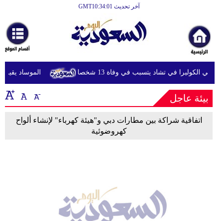
آخر تحديث GMT10:34:01
الرئيسية
أخبارعاجلة
رياضة
شي الكوليرا في تشاد يتسبب في وفاة 13 شخصا
الموساد يقيل مسؤ
ثقافة
بيئة عاجل
إقتصاد
فن
اتفاقية شراكة بين مطارات دبي و"هيئة كهرباء" لإنشاء ألواح
كهروضوئية
وموسيقى
أزياء
صحة
وتغذية
سياحة