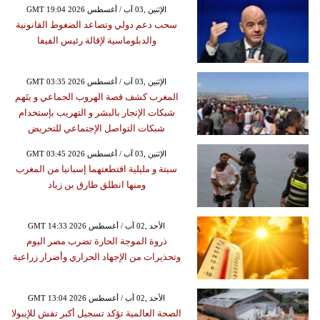
GMT 19:04 2026 الإثنين ,03 آب / أغسطس
سحب دعم دولي وتصاعد الضغوط القانونية
والدبلوماسية لإقالة رئيس الفيفا
GMT 03:35 2026 الإثنين ,03 آب / أغسطس
المغرب كشف قصة الهروب الجماعي و يتَهم
شبكات الإتجار بالبشر و التهريب بإستخدام
شبكات التواصل الإجتماعي للتحريض
GMT 03:45 2026 الإثنين ,03 آب / أغسطس
سبتة و مليلية اقتطعتهما إسبانيا من المغرب
ومنها انطلق طارق بن زياد
GMT 14:33 2026 الأحد ,02 آب / أغسطس
ذروة الموجة الحارة تضرب مصر اليوم
وتحذيرات من الإجهاد الحراري وأضرار زراعية
GMT 13:04 2026 الأحد ,02 آب / أغسطس
الصحة العالمية تؤكد تسجيل أكبر تفش للإيبولا