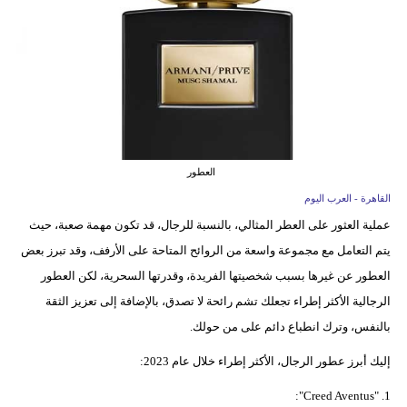
وسفر
ديكور
أخبار
إعلام
تعليم
العطور
القاهرة - العرب اليوم
مرأة
عملية العثور على العطر المثالي، بالنسبة للرجال، قد تكون مهمة صعبة، حيث
علوم
يتم التعامل مع مجموعة واسعة من الروائح المتاحة على الأرفف، وقد تبرز بعض
وتكنولوجيا
العطور عن غيرها بسبب شخصيتها الفريدة، وقدرتها السحرية، لكن العطور
الرجالية الأكثر إطراء تجعلك تشم رائحة لا تصدق، بالإضافة إلى تعزيز الثقة
بيئة
بالنفس، وترك انطباع دائم على من حولك.
مدوَّنات
إليك أبرز عطور الرجال، الأكثر إطراء خلال عام 2023:
أبراج
1. "Creed Aventus":