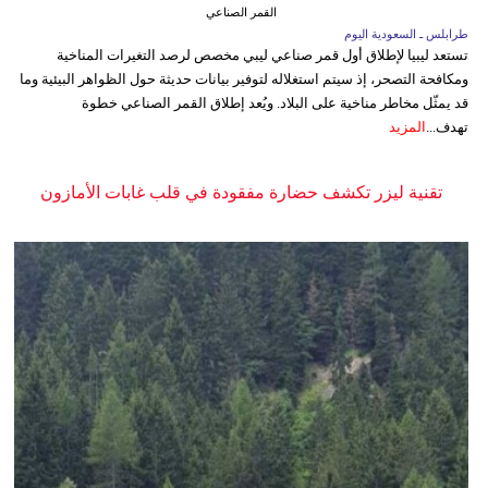
القمر الصناعي
طرابلس ـ السعودية اليوم
تستعد ليبيا لإطلاق أول قمر صناعي ليبي مخصص لرصد التغيرات المناخية
ومكافحة التصحر، إذ سيتم استغلاله لتوفير بيانات حديثة حول الظواهر البيئية وما
قد يمثّل مخاطر مناخية على البلاد. ويُعد إطلاق القمر الصناعي خطوة
تهدف...
المزيد
تقنية ليزر تكشف حضارة مفقودة في قلب غابات الأمازون