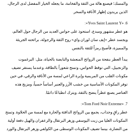
والمسك؛ فيصنع هالة من الثقة والفخامة، ما يجعله الخيار المفضل لدى الرجال،
الذين يريدون إظهار الأناقة والسحر.
6. «Yves Saint Laurent Y»:
هو عطر مشهور ومبدع، استحوذ على حواس العديد من الرجال حول العالم،
ويجسد عطر «إيف سان لوران واي» روح الثقة والرجولة، برائحته الجريئة
والمميزة، فأصبح رمزاً للثقة بالنفس.
يبدأ العطر بنفحة من الروائح المنعشة والنابضة بالحياة، مثل: البرغموت
والزنجبيل، التي توقظ الحواس، وتمنح شعوراً بالطاقة، وعندما يستقر تضيف
مكونات القلب من المريمية وإبرة الراعي لمسة من الأناقة والرقي، في حين
توفر المكونات الأساسية من خشب الأرز والعنبر أساساً حسياً، ومزيج هذه
العناصر يصنع عطراً ينضح بالثقة، ويترك انطباعًا دائمًا.
7. «Tom Ford Noir Extreme»:
عطر راقٍ وجذاب، يجمع بين الروائح الدافئة والحارة مع لمسة من الحلاوة. وتمنح
المكونات العليا من زيت اليوسفي وزهر البرتقال والزعفران والهيل دفعة أولية
من النضارة، بينما تضيف المكونات الوسطى من الكولفي وزهر البرتقال والورد