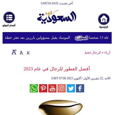
آخر تحديث GMT10:34:01
الرئيسية
أخبارعاجلة
رياضة
شخصا
الموساد يقيل مسؤولين بارزين بعد تعثر خطة مزعومة 
ثقافة
إقتصاد
أزياء
»
للرجال فقط
فن
أفضل العطور للرجال في عام 2023
وموسيقى
07:06 2023 الأحد ,22 تشرين الأول / أكتوبر
GMT
أزياء
صحة
وتغذية
سياحة