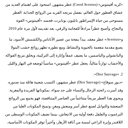
«كريد أفينتوس» (Creed Aventus) عطر مشهور، استحوذ على اهتمام العديد من
فيديو
عشاق العطور حول العالم، بفضل مزيجه الفريد من الروائح الجذابة. العطر
سيارات
مستوحى من حياة الإمبراطور نابليون بونابرت، فجسد «أفينتوس» القوة
والنجاح، وأصبح عطراً مرادفاً للفخامة والرقي، بعد تقديمه لأول مرة عام 2010.
و«Aventus» عطر معقد، يبدأ بنفحة من عصير الأناناس والكشمش الأسود، ما
يصنع مقدمة مفعمة بالحيوية والنشاط، ومع تطوره تظهر روائح خشب البتولا
والباتشولي والياسمين، ما يضيف عمقاً وإثارة إلى التركيبة، ويخلق مزيج الفواكه
والأخشاب توازناً مثالياً، يجعل عطر «أفينتوس» مناسباً لوضعه في النهار والليل.
2. «Dior Sauvage»:
«ديور سوفاج» (Dior Sauvage) عطر مشهور، اكتسب شعبية هائلة منذ صدوره.
وقد أسرت رائحته الرجال والنساء على حد سواء، بمكوناتها الفريدة والمغرية.
ويحوي هذا العطر مزيجاً متناغماً من العناصر المتناقضة، فهو يجمع بين الروائح
المنعشة والتوابل لصنع عطر آسر ومنعش ومغرٍ، وتمنح المكونات العليا من
البرغموت والفلفل دفعة أولية من الانتعاش، بينما تضيف المكونات الوسطى من
اللافندر وإبرة الراعي لمسة من أناقة الأزهار، وأخيراً توفر المكونات الأساسية،