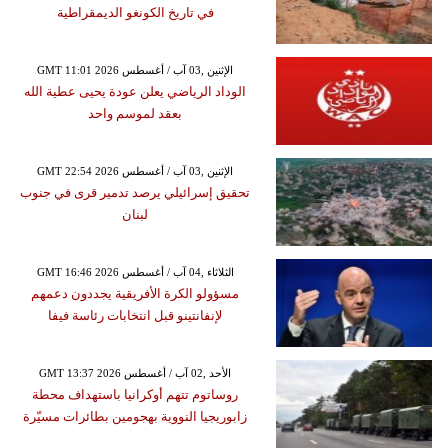
في تاريخ الكونغو الديمقراطية
GMT 11:01 2026 الإثنين ,03 آب / أغسطس
الوداد الرياضي يعلن عودة يحيى عطية الله
بعقد لموسم واحد
GMT 22:54 2026 الإثنين ,03 آب / أغسطس
تحقيق إسرائيلي يرصد تدمير قرى في جنوب
لبنان
GMT 16:46 2026 الثلاثاء ,04 آب / أغسطس
مسؤولو الكرة الأفريقية يجددون دعمهم
لإنفانتينو قبل انتخابات رئاسة فيفا
GMT 13:37 2026 الأحد ,02 آب / أغسطس
روساتوم تتهم أوكرانيا باستهداف محطة
زابوريجيا النووية بهجومين بطائرات مسيّرة