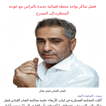
فضل شاكر يواجه محطة قضائية جديدة بالتزامن مع عودته
المنتظرة إلى المسرح
الفنان اللبناني فضل شاكر
بيروت ـ السعودية اليوم
أجّلت المحكمة العسكرية في لبنان، الأربعاء، جلسة محاكمة الفنان اللبناني فضل
شاكر، التي كانت مقرر عقدها في 5 أغسطس/آب الجاري، إلى 23 سبتمبر/أيلول