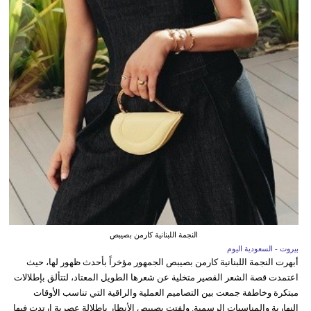
النجمة اللبنانية كارمن بصيبص
بيروت - السعودية اليوم
أبهرت النجمة اللبنانية كارمن بصيبص الجمهور مؤخراً بأحدث ظهور لها، حيث
اعتمدت قصة الشعر القصير متخلية عن شعرها الطويل المعتاد، لتتألق بإطلالات
مبتكرة وخاطفة جمعت بين التصاميم العملية والراقية التي تناسب الأوقات
النهارية والمناسبات الرسمية. ولفتت بصيبص الأنظار بإطلالة عصرية ارتدت فيها