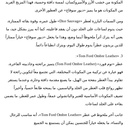
المكونة من خشب الأرز والأمبروكسان، لمسة دافئة وحسية، فهذا المزيج الفريد
من المكونات هو ما يميز «ديور سوفاج» عن العطور الأخرى.
ومن السمات البارزة لعطر «Dior Sauvage» طول عمره، وقوة بقائه الممتازة،
حيث يدوم لساعات على الجلد دون أن يفقد فاعليته، كما أنه يبرز بشكل جيد، ما
يعني أنه يترك أثراً ملحوظاً أينما وضع، وهذا ما يجعل «ديور سوفاج» خياراً ممتازاً
للذين يريدون عطراً يدوم طوال اليوم، ويترك انطباعاً دائماً.
3. «Tom Ford Ombre Leather»:
عطر «توم فورد» (Tom Ford Ombre Leather) يتميز برائحته وجاذبيته الفاخرة،
فهو عبارة عن تركيبة من المكونات المختلفة، التي تجتمع معاً لتكوين رائحة لا
تقاوم. يبدأ العطر بنفحة من الهيل، ما يصنع مقدمة دافئة وحارة، وعندما يستقر
تظهر روائح قلب العطر من الجلد والياسمين، ما يمنحه طابعاً حسياً، وأخيراً
تضيف المكونات الأساسية للعنبر والباتشولي عمقاً، وطول عمر للعطر، ما يضمن
بقاءه على الجلد لساعات.
جانب آخر ملحوظ في عطر «Tom Ford Ombre Leather»، أنه مناسب للرجال
والنساء، ما يجعله خياراً للجنسين يمكن أن يستمتع به الجميع.