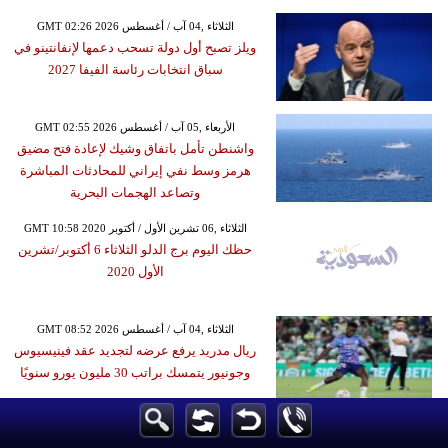
GMT 02:26 2026 الثلاثاء ,04 آب / أغسطس
ويلز تصبح أول دولة تسحب دعمها لإنفانتينو في
سباق انتخابات رئاسة الفيفا 2027
GMT 02:55 2026 الأربعاء ,05 آب / أغسطس
واشنطن تأمل باتفاق وشيك لإعادة فتح مضيق
هرمز وسط نفي إيراني للمحادثات المباشرة
وتصاعد الهجمات البحرية
GMT 10:58 2020 الثلاثاء ,06 تشرين الأول / أكتوبر
حظك اليوم برج الدلو الثلاثاء 6 أكتوبر/تشرين
الأول 2020
GMT 08:52 2026 الثلاثاء ,04 آب / أغسطس
ريال مدريد يرفع عرضه لتجديد عقد فينيسيوس
وجونيور يتمسك براتب 30 مليون يورو سنويًا
GMT 14:06 2016 الأحد ,03 إبريل / نيسان