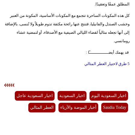
المطلق عمقًا وتعقيدًا.
كل هذه المكونات الساحرة تتجمع مع المكونات الأساسية، المكونة من العنبر
وخشب الصندل والفانيليا، فتنتج عنها رائحة مكثفة تدوم طويلاً ولا تُنسى، بالإضافة
إلى أنها تجعله مثالياً لقضاء الليالي الصيفية مع الأصدقاء، أو لتمضية عشاء
رومانسي.
قد يهمك أيضــــــــــــــــًا :
5 طرق لاختيار العطر المثالي
اخبار السعودية اليوم
اخبار السعودية
اخبار السعودية عاجل
Saudia Today
أخبار الموضة والأزياء
العطر المثالي