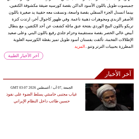
جمبسوت طويل باللون الأسود الداكن بقصة كورسيه ضيقة مكشوفة الكتفين،
بينما انسدل الجزء السفلي بقصة واسعة، ونسقت معه حقيبة يد صغيرة باللون
الأصفر الزبدي ومجوهرات ذهبية ناعمة. وفي ظهور كاجوال آخر، ارتدت كنزة
تريكو باللون البيج الوردي بفتحة عنق مائلة كشفت عن أحد الكتفين، مع بنطال
أبيض عالي الخصر بقصة مستقيمة وحزام جلدي رفيع باللون البني. وعلى صعيد
الإطلالات الفخمة، تألقت بفستان أسود طويل تميز بقصّة الكورسيه العلوية
المطرزة بحبيبات الترتر وتنو...
المزيد
آخر الأخبار الطبية
آخر الأخبار
GMT 03:07 2026 الجمعة ,07 آب / أغسطس
غياب مجتبى خامنئي يسلط الضوء على نفوذ
حسين طائب داخل النظام الإيراني