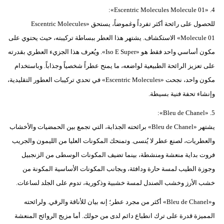
4. «Escentric Molecules Molecule 01»:
للحصول على رائحة أكثر تفرداً وغموضاً، يستحق «Escentric Molecules
Molecule 01» الاستكشاف. يشتهر هذا العطر ببساطة تركيبته، حيث يحتوي على
مكون أساسي واحد فقط هو «Iso E Super». ويُعرف هذا الجزيء العطري بقدرته
على تعزيز الرائحة الطبيعية لواضعه، ما يمنح عطراً شخصياً وجذاباً. وباستخدام
مكون واحد، نجحت «Escentric Molecules» في تحدي تركيبات العطور التقليدية،
وإنشاء تحفة فنية بسيطة.
5. «Bleu de Chanel»:
يشتهر «Bleu de Chanel» برائحته الجذابة، التي تجمع بين الحمضيات والأخشاب
والعطريات، لصنع عطر لا يُنسى. وتمنحك المكونات العليا من الليمون والجريب
فروت بداية منعشة ومنشطة، بينما تضيف المكونات الوسطى من الزنجبيل
وجوزة الطيب لمسة حارة ودافئة، وبجانب المكونات الأساسية المكونة من
خشب الأرز وخشب الصندل لمسة خشبية وذكورية، تدوم على الجلد لساعات.
و«Bleu de Chanel» أكثر من مجرد عطر؛ إنه بيان للأناقة والرقي. ولرائحته
المميزة قدرة على ترك انطباع دائم لدى من حولك. أما مزيج الروائح المنعشة