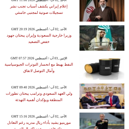
إعلام إيراني يكشف أسباب تجنب نشر
تسجيلات صوتية لمجتبى خامنئي
GMT 20:19 2026 الأحد ,02 آب / أغسطس
وزيرا خارجية السعودية وإيران يبحثان جهود
خفض التصعيد
GMT 07:57 2026 الإثنين ,03 آب / أغسطس
النفط يهبط مع انحسار التوترات الجيوسياسية
وآمال التوصل لاتفاق
GMT 09:40 2026 الأحد ,02 آب / أغسطس
ولي العهد السعودي وترامب يبحثان تطورات
المنطقة ويؤكدان أهمية التهدئة
GMT 15:16 2026 الأحد ,02 آب / أغسطس
مورينيو يشيد بأداء ريال مدريد رغم التعادل
ويؤكد قلقه من عدم اكتمال الفريق