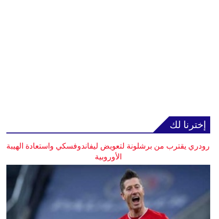
إخترنا لك
رودري يقترب من برشلونة لتعويض ليفاندوفسكي واستعادة الهيبة
الأوروبية