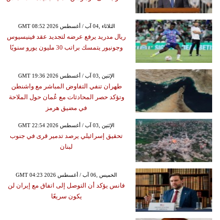
GMT 08:52 2026 الثلاثاء ,04 آب / أغسطس
ريال مدريد يرفع عرضه لتجديد عقد فينيسيوس
وجونيور يتمسك براتب 30 مليون يورو سنويًا
GMT 19:36 2026 الإثنين ,03 آب / أغسطس
طهران تنفي التفاوض المباشر مع واشنطن
وتؤكد حصر المحادثات مع عُمان حول الملاحة
في مضيق هرمز
GMT 22:54 2026 الإثنين ,03 آب / أغسطس
تحقيق إسرائيلي يرصد تدمير قرى في جنوب
لبنان
GMT 04:23 2026 الخميس ,06 آب / أغسطس
فانس يؤكد أن التوصل إلى اتفاق مع إيران لن
يكون سريعًا