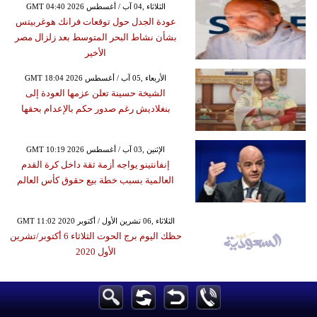
GMT 04:40 2026 الثلاثاء ,04 آب / أغسطس
عودة الجدل حول توقعات فرانك هوغربيتس
بشأن نشاط البحر المتوسط بعد زلزال مصر
الأخير
GMT 18:04 2026 الأربعاء ,05 آب / أغسطس
الشيخة حسينة تعلن عزمها العودة إلى
بنغلاديش رغم صدور حكم بالإعدام بحقها
GMT 10:19 2026 الإثنين ,03 آب / أغسطس
إنفانتينو يواجه أزمة ثقة داخل كرة القدم
العالمية بسبب خطة بيع حقوق كأس العالم
GMT 11:02 2020 الثلاثاء ,06 تشرين الأول / أكتوبر
حظك اليوم برج الحوت الثلاثاء 6 أكتوبر/تشرين
الأول 2020
GMT 15:16 2019 الثلاثاء ,02 إبريل / نيسان
عليك تحاشي جميع المواقف التي تثير غضبك