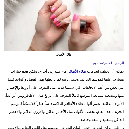
وسفر
ديكور
أخبار
إعلام
تعليم
طلاء الأظافر
الرياض - السعودية اليوم
مرأة
يمكن أن تختلف اتجاهات
طلاء الأظافر
من سنة إلى أخرى، ولكن هذه خيارات
علوم
متعارف عليها لموسم الخريف وتبقى ثابتة لما بربطها بهذا الفصل وألوانه. فيما
وتكنولوجيا
يلي بعض من أهم الاتجاهات التي ستساعدك على التعرف على أبرزها والإختيار
منها وننصحك بمتابعة الموضع كاملاً للتعرف على تاريخ طلاء الأظافر ومن أين بدأ:
بيئة
الألوان الداكنة: تعتبر ألوان طلاء الأظافر الداكنة دائماً خياراً كلاسيكياً لموسم
مدوَّنات
الخريف. هذا العام، تحظى الألوان مثل الأحمر الداكن والأزرق الداكن والأخضر
الداكن بشعبية واسعة وخاصة.
أبراج
درجات ألوان الجواهر: تعتبر ألوان الجواهر العميقة مثل اللون العنابي والأخضر