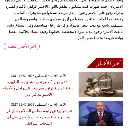
وتُعد الأطقم الرسمية والبدل الكلاسيكية من أبرز الاختيارات الجذابة التي فضلتها
الأميرتان؛ حيث ظهرت كيت ميدلتون بطقم باللون الأحمر الزاهي بأكمام قصيرة
وحزام رفيع على الخصر وتنورة ميدي مريحة نسقتها مع مجوهرات ألماسية
رقيقة، كما أطلت ببدلة رسمية بلون أزرق سماوي بجاكيت واسع وبنطلون
مستقيم واسع مع توب أبيض محبوك وأقراط زرقاء متناسقة. وفي السياق ذاته،
تألقت الأميرة رجوة ببدلة سوداء مخططة بخطوط رفيعة بيضاء بجاكيت مفصل
وياقة عريضة متقاطعة م...
المزيد
آخر الأخبار الطبية
آخر الأخبار
GMT 12:50 2026 الأحد ,09 آب / أغسطس
"ذا تي روم" يُطلق تجربة شاي بعد الظهيرة
برؤية عصرية تُزاوج بين سحر السواحل والأجواء
الاستوائية في دبي
GMT 11:40 2026 الأحد ,09 آب / أغسطس
نتنياهو يرفض وثيقة مجلس السلام بشأن غزة
ويشترط نزع سلاح حماس بالكامل قبل أي
انسحاب إسرائيلي