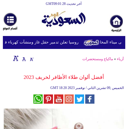
آخر تحديث GMT09:01:28
الرئيسية
أخبارعاجلة
رياضة
روسيا تعلن تدمير حقل غاز ومنشآت كهرباء في مقاط
ثقافة
إقتصاد
أزياء
»
ماكياج ومستحضرات
فن
أفضل ألوان طلاء الأظافر لخريف 2023
وموسيقى
18:20 2023 الخميس ,09 تشرين الثاني / نوفمبر
GMT
أزياء
صحة
وتغذية
سياحة