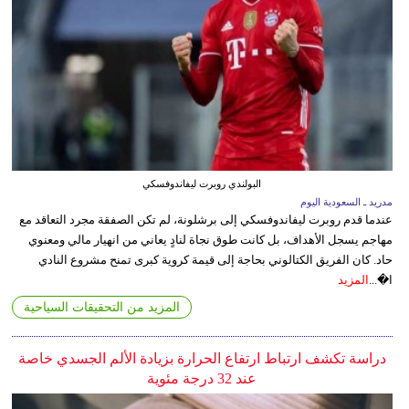
البولندي روبرت ليفاندوفسكي
مدريد ـ السعودية اليوم
عندما قدم روبرت ليفاندوفسكي إلى برشلونة، لم تكن الصفقة مجرد التعاقد مع
مهاجم يسجل الأهداف، بل كانت طوق نجاة لنادٍ يعاني من انهيار مالي ومعنوي
حاد. كان الفريق الكتالوني بحاجة إلى قيمة كروية كبرى تمنح مشروع النادي
ا�...
المزيد
المزيد من التحقيقات السياحية
دراسة تكشف ارتباط ارتفاع الحرارة بزيادة الألم الجسدي خاصة
عند 32 درجة مئوية