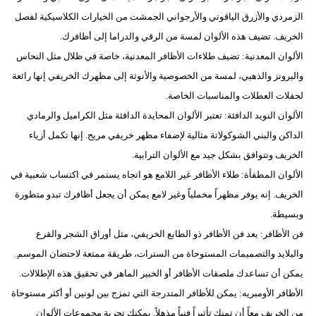
الزمردي والأزرق الياقوتي والأرجواني الجمشت من الخيارات الكلاسيكية لفصل
فيديو
الخريف. تضيف هذه الألوان لمسة من الرقي والدراما إلى أظافرك.
سيارات
الألوان المعدنية: تضيف طلاءات الأظافر المعدنية، خاصة في ظلال مثل النحاس
والبرونز والذهبي، لمسة من الخصوصية والأنوثة إلى مظهرك الخريفي إنها رائعة
لحفلات العطلات والمناسبات الخاصة.
الألوان النويد الدافئة: تعتبر الألوان المحايدة الدافئة مثل الكراميل والرمادي
الداكن والبني الشوكولاتة مثالية لإضفاء مظهر خريفي مريح. إنها تكمل أزياء
الخريف وتتوافق بشكل جيد مع الألوان الترابية.
الألوان المطفأة: طلاء الأظافر غير اللامع هو اتجاه يستمر في اكتساب شعبية في
الخريف. إنه يوفر مظهراً مخملياً وغير لامع يمكن أن يجعل أظافرك تبدو متطورة
وبسيطة.
فن الأظافر: يعد فن الأظافر ذو الطابع الخريفي، مثل أوراق الشجر والقرع
والبلايد والتصميمات المستوحاة من السترات، طريقة ممتعة لاحتضان الموسم.
يمكن أن تساعدك ملصقات الأظافر أو الخبير الماهر في تحقيق هذه الإطلالات.
الأظافر الأومبريه: يمكن للأظافر المتدرجة التي تمزج بين لونين أو أكثر مستوحاة
من الخريف معاً أن تمنك تأثيراً فنياً مذهلاً. يمكنك تجربة مجموعات الألوان