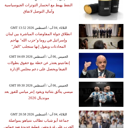
النفط يهبط مع انحسار التوترات الجيوسياسية
وآمال التوصل لاتفاق
GMT 13:52 2026 الثلاثاء ,04 آب / أغسطس
انطلاق جولة المفاوضات المباشرة بين لبنان
وإسرائيل في روما و"حزب الله" يهاجم
المحادثات ويقول إنها ستجلب "العار"
GMT 04:09 2026 الخميس ,06 آب / أغسطس
إنفانتينو يعتذر عن خطة بيع حقوق بطولات
الفيفا ويحصل على دعم مجلس الإدارة
GMT 09:30 2026 الخميس ,06 آب / أغسطس
ميسي يتألق بثنائية ويقود إنتر ميامي للفوز بعد
مونديال 2026
GMT 20:58 2026 الثلاثاء ,04 آب / أغسطس
جماعة أبو شباب تطالب نتنياهو بمواصلة
الحرب على غزة وشن عملية جديدة ضد حماس