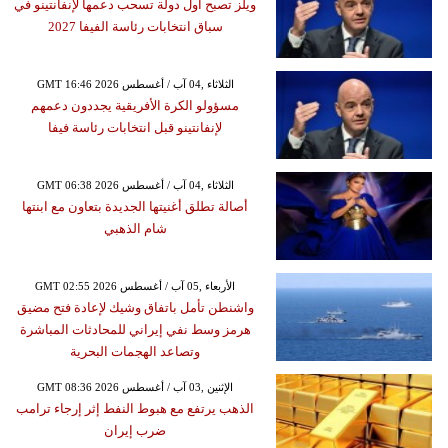
ويلز تصبح أول دولة تسحب دعمها لإنفانتينو في
سباق انتخابات رئاسة الفيفا 2027
GMT 16:46 2026 الثلاثاء ,04 آب / أغسطس
مسؤولو الكرة الأفريقية يجددون دعمهم
لإنفانتينو قبل انتخابات رئاسة فيفا
GMT 06:38 2026 الثلاثاء ,04 آب / أغسطس
أصالة تطلق أغنيتها الجديدة بتعاون مع ابنتها
شام الذهبي
GMT 02:55 2026 الأربعاء ,05 آب / أغسطس
واشنطن تأمل باتفاق وشيك لإعادة فتح مضيق
هرمز وسط نفي إيراني للمحادثات المباشرة
وتصاعد الهجمات البحرية
GMT 08:36 2026 الإثنين ,03 آب / أغسطس
الذهب يرتفع مع هبوط النفط إثر إرجاء ترامب
ضرب إيران