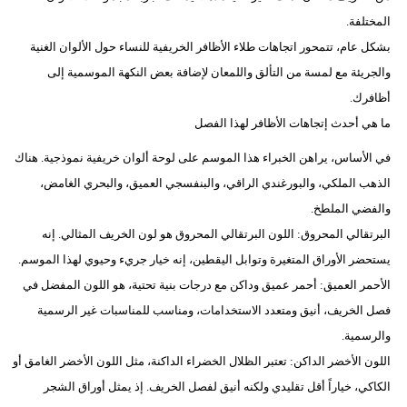
المختلفة.
بشكل عام، تتمحور اتجاهات طلاء الأظافر الخريفية للنساء حول الألوان الغنية
والجريئة مع لمسة من التألق واللمعان لإضافة بعض النكهة الموسمية إلى
أظافرك.
ما هي أحدث إتجاهات الأظافر لهذا الفصل
في الأساس، يراهن الخبراء هذا الموسم على لوحة ألوان خريفية نموذجية. هناك
الذهب الملكي، والبورغندي الراقي، والبنفسجي العميق، والبحري الغامض،
والفضي الملطخ.
البرتقالي المحروق: اللون البرتقالي المحروق هو لون الخريف المثالي. إنه
يستحضر الأوراق المتغيرة وتوابل اليقطين، إنه خيار جريء وحيوي لهذا الموسم.
الأحمر العميق: أحمر عميق وداكن مع درجات بنية تحتية، هو اللون المفضل في
فصل الخريف، أنيق ومتعدد الاستخدامات، ومناسب للمناسبات غير الرسمية
والرسمية.
اللون الأخضر الداكن: تعتبر الظلال الخضراء الداكنة، مثل اللون الأخضر الغامق أو
الكاكي، خياراً أقل تقليدي ولكنه أنيق لفصل الخريف. إذ يمثل أوراق الشجر