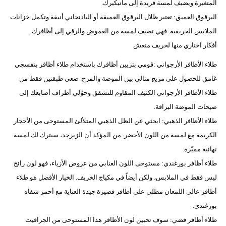
المتغيرة ويضيف لمسة فريدة إلى مانيكيرك.
البرقوق العميق: تعتبر ظلال البرقوق العميقة أو الباذنجاني أنيقة وتكمل خزانات
الملابس الخريفية. فهي تضيف لمسة من الغموض والرقي إلى أظافرك.
أفكار اختاري منها لخريف منعش
طلاء الأظافر الأرجواني :قومي بتزيين أظافرك باستخدام طلاء أظافر بنفسجي
غامق للحصول على مزيج مثالي بين الموضة والمرح. ضعي طبقتين فقط من
طلاء الأظافر الأرجواني الكثيف المقاوم للتشقق وحوّلي أطراف أصابعك إلى
صيحات الموضة البراقة.
طلاء الأظافر الذهبي: ابحثي عن الظل الذهبي المتلألئ المستوحى من الأحجار
الكريمة مع لمسة من اللون الأخضر. من المؤكد أن الزبرجد، سيترك لك لمسة
نهائية مميّزة.
طلاء أظافر بورغندي: مستوحى اللون العنابي من عروض الأزياء، فهو لون رائج
ليس فقط في الملابس، ولكن أيضاً في مكياج الخريف. الخيار الأفضل هو طلاء
أظافر عالي اللمعان مطلي على أظافر قصيرة جيدة العناية مع أحمر شفاه
بورغندي.
طلاء أظافر فضي: سوف تحبين لون الأظافر هذا المستوحى من الجرافيت