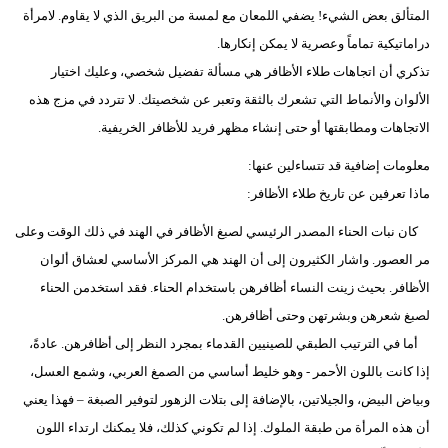
المتألق بعض الشيء! يضفي اللمعان مع لمسة من البريق الذي لا يقاوم. لامرأة
دراماتيكية تماماً وعصرية لا يمكن إنكارها.
تذكري أن اتجاهات طلاء الأظافر هي مسألة تفضيل شخصي، وعليك اختيار
الألوان والأنماط التي تشعرك بالثقة وتعبر عن شخصيتك. لا تتردد في مزج هذه
الاتجاهات ومطابقتها أو حتى إنشاء مظهر فريد للأظافر الخريفية.
معلومات إضافية قد تتساءلين عنها:
ماذا تعرفين عن تاريخ طلاء الأظافر:
كان نبات الحناء المصدر الرئيسي لصبغ الأظافر في الهند في ذلك الوقت وعلى
مر العصور. واشار الكثيرون إلى أن الهند هي المركز الأساسي لعشاق ألوان
الأظافر. بحيث زينت النساء أظافرهن باستخدام الحناء. فقد استخدمن الحناء
لصبغ شعرهن وبشرتهن وحتى أظافرهن.
أما في الترتيب الطبقي للصينيين القدماء بمجرد النظر إلى أظافرهن. عادةً،
إذا كانت باللون الأحمر - وهو خليط أساسي من الصمغ العربي، وشمع العسل،
وبياض البيض، والجيلاتين، بالإضافة إلى بتلات الزهور لتوفير الصبغة – فهذا يعني
أن هذه المرأة من طبقة الملوك. إذا لم تكوني كذلك، فلا يمكنك ارتداء اللون