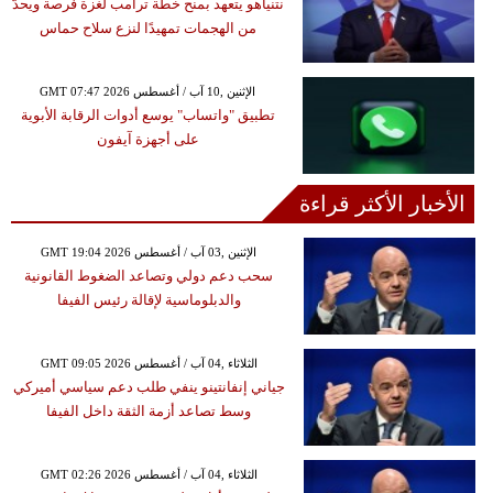
نتنياهو يتعهد بمنح خطة ترامب لغزة فرصة ويحدّ
من الهجمات تمهيدًا لنزع سلاح حماس
GMT 07:47 2026 الإثنين ,10 آب / أغسطس
تطبيق "واتساب" يوسع أدوات الرقابة الأبوية
على أجهزة آيفون
الأخبار الأكثر قراءة
GMT 19:04 2026 الإثنين ,03 آب / أغسطس
سحب دعم دولي وتصاعد الضغوط القانونية
والدبلوماسية لإقالة رئيس الفيفا
GMT 09:05 2026 الثلاثاء ,04 آب / أغسطس
جياني إنفانتينو ينفي طلب دعم سياسي أميركي
وسط تصاعد أزمة الثقة داخل الفيفا
GMT 02:26 2026 الثلاثاء ,04 آب / أغسطس