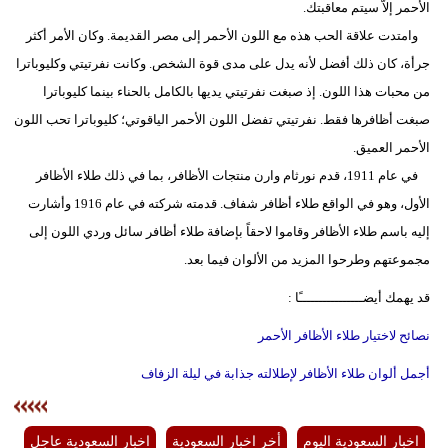
الأحمر إلاّ سيتم معاقبتك.
وامتدت علاقة الحب هذه مع اللون الأحمر إلى مصر القديمة. وكان الأمر أكثر
جرأة، كان ذلك أفضل لأنه يدل على مدى قوة الشخص. وكانت نفرتيتي وكليوباترا
من محبات هذا اللون. إذ صبغت نفرتيتي يديها بالكامل بالحناء بينما كليوباترا
صبغت أظافرها فقط. نفرتيتي تفضل اللون الأحمر الياقوتي؛ كليوباترا تحب اللون
الأحمر العميق.
في عام 1911، قدم نورثام وارن منتجات الأظافر، بما في ذلك طلاء الأظافر
الأول، وهو في الواقع طلاء أظافر شفاف. قدمته شركته في عام 1916 وأشارت
إليه باسم طلاء الأظافر وقاموا لاحقاً بإضافة طلاء أظافر سائل وردي اللون إلى
مجموعتهم وطرحوا المزيد من الألوان فيما بعد.
قد يهمك أيضــــــــــــــــًا :
نصائح لاختيار طلاء الأظافر الأحمر
أجمل ألوان طلاء الأظافر لإطلالته جذابة في ليلة الزفاف
اخبار السعودية اليوم
أخر اخبار السعودية
اخبار السعودية عاجل