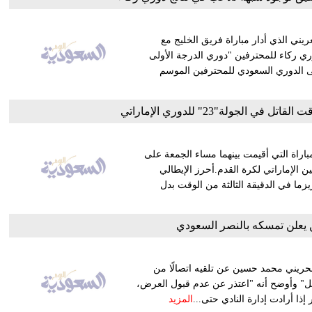
ني الذي أدار مباراة فريق الخليج مع
ي ركاء للمحترفين "دوري الدرجة الأولى
لى الدوري السعودي للمحترفين الموسم
امسي نجح الأهلي في الفوز على النصر 3-2 في المباراة التي أقيمت بينهما مساء الجمعة على
 الإماراتي لكرة القدم.أحرز الإيطالي
أهلي البرتغالي كواريزما في الدقيقة الثالثة من الوقت بدل
يعلن تمسكه بالنصر السعودي
بحريني محمد حسين عن تلقيه اتصالًا من
بل" وأوضح أنه "اعتذر عن عدم قبول العرض،
إذا أرادت إدارة النادي حتى...
المزيد