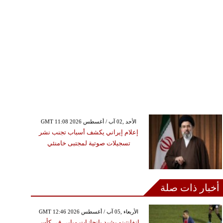
GMT 11:08 2026 الأحد ,02 آب / أغسطس
إعلام إيراني يكشف أسباب تجنب نشر
تسجيلات صوتية لمجتبى خامنئي
أخبار ذات صلة
GMT 12:46 2026 الأربعاء ,05 آب / أغسطس
إنفانتينو يشيد بإنجازات مبابي في كأس