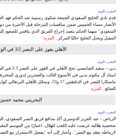
المغرب اليوم
قدم نادي الخليج السعودي الجمعة شكوى رسمية ضد الحكم فهد العري
الأنصار مساء الخميس ضمن منافسات المرحلة قبل الأخيرة من دور
السعودي" متهما الحكم بتعمد إحراج الفريق الذي ينافس للصعود إ
المقبل.ويحتل الخليج حاليًا المركز...
المزيد
الأهلي يفوز على النصر 3/2 في الوقت القاتل في الجولة"23" للدوري الإماراتي
المغرب اليوم
دبي – سعيد الش
استاد آل مكتوم بدبي في الأسبوع الثالث والعشرين لدوري المحترفين
ماسكارا للنصر في الدقيقتين 17 و53، وسجّل لل
الضائع...
المزيد
البحريني محمد حسين 
المغرب اليوم
الرياض – عبد العزيز الدوسري أكد مدافع فريق النصر السعودي، ال
شخصية هلالية عرضت عليه اللعب للهلال، اعتبارًا من الموسم المق
لارتباطه بعقد مع النصر"، وأشار إلى أنه "يفضل الاستمرار مع النصر 