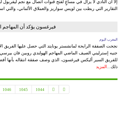
إلا أن النادي لا يزال في مساعٍ لفتح قنوات اتصال مع نجم ليفربول
التقارير التي ربطت بين لويس سواريز والعملاق الألماني، والتي ا
فيرغسون يؤكد أن المهاجم ا
المغرب اليوم
جنيه إسترليني الصيف الماضي المهاجم الهولندي روبين فان بيرسي ف
للفريق السير أليكس فيرغسون، الذي وصف صفقة انتقاله بأنها أفضل
ذلك...
المزيد
1046
1045
1044