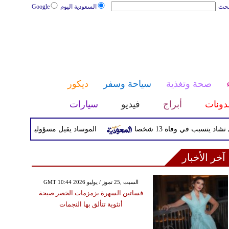
بحث
السعودية اليوم
Google
صحة وتغذية
سياحة وسفر
ديكور
دونات
أبراج
فيديو
سيارات
سبب في وفاة 13 شخصا
الموساد يقيل مسؤولين بارزين بعد تعث
آخر الأخبار
GMT 10:44 2026 السبت ,25 تموز / يوليو
فساتين السهرة بزمزمات الخصر صيحة
أنثوية تتألق بها النجمات