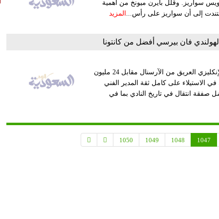
 لويس سواريز. وقلل بايرن ميونخ من أهمية
ستندت إلى أن سواريز على رأس...
المزيد
لهولندي فان بيرسي أفضل من كانتونا
نجحت الصفقة الرابحة لمانشستر يونايتد التي حصل عليها الفريق الإنكليزي العريق من الآرسنال مقابل 24 مليون
ي الاستيلاء على كامل ثقة المدير الفني
 صفقة انتقال في تاريخ النادي بما في
1050
1049
1048
1047