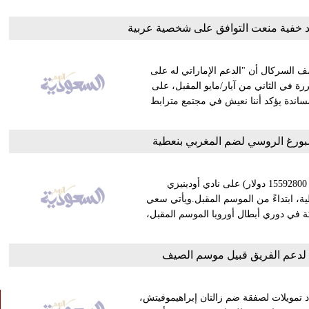
ياد خفية منعت التوافق على شخصية عربية
ف السركال أن "الدعم الإماراتي له على
رة في الثاني من آيار/مايو المقبل، على
ساندة يؤكد أننا نعيش في مجتمع مترابط
بورغ الروسي لضم المغربي بنعطية
عرض نادي سان بترسبورغ الروسي، مبلغ 12 مليون يورو (ما يعادل 15592800 دولار) على نادي أودينيزي
ة، ابتداءً من الموسم المقبل.ويأتي سعي
كة في دوري أبطال أوروبا الموسم المقبل،
لدعم الفريق قبيل موسم الصيف
 تمويلات لصفقة ضم زالتان إبراهيموفيتش،