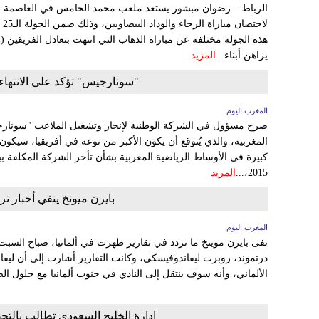
الرباط – رضوان مبشور يستعد ملعب محمد الخامس في العاصمة الاقت
لا
يراهن أبناء...
المزيد
"سونارجيس" تؤكد على الانتهاء من
المغرب اليوم
صرح مسؤول في الشركة الوطنية لإنجاز وتشغيل الملاعب "سونارجي
كبيرة في الأوساط الرياضية المغربية بشأن تأخر الشركة المكلفة بب
2015،...
المزيد
بايرن ميونخ ينفي أخبار ت
المغرب اليوم
نفى بايرن موينخ ما تردد في تقارير ظهرت في ألمانيا، صباح السبت
درتموند، روبرت ليفاندوفيسكي، وكانت التقارير أشارت إلى أن ليف
الألماني، وأنه سوف ينتقل إلى النادي في جنوب ألمانيا مع حلول الصي
إدارة الخليج السعودي تطالب بالتح