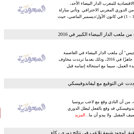
صادية للمغرب الدار البيضاء الأحد،
حتضان مباراة الرجاء والوداد البيضاويين، وذلك ضمن الجولة الـ25 من الدوري المغربي الاحترافي. وتأتي مباراة
هذه الجولة مختلفة عن مباراة الذهاب التي انتهت بتعادل الفريقين (1 – 1) في كانون الأول/ديسمبر الماضي، حيث
 ملعب الدار البيضاء الكبير في 2016
س" أن ملعب الدار البيضاء في العاصمة
المغربية، والذي يُتوقع أن يكون الأكبر من نوعه في أفريقيا، سيكون جاهزًا في 2016، وذلك بعدما ترددت مخاوف
دء العمل، سيما مع استحالة إتمامه قبل
رددت عن التوقيع مع ليفاندوفيسكي
، من أن النادي وقع مع لاعب بروسيا
اندوفيسكي قد وقع بالفعل لبطل الدوري
ف المقبل. ولا يبدو أن ما...
المزيد
قيق لوجود شبهة تلاعب في نتائج دوري ركاء