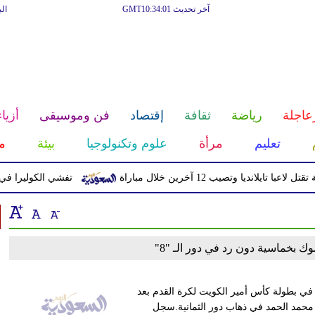
آخر تحديث GMT10:34:01
ال
عاجلة
رياضة
ثقافة
إقتصاد
فن وموسيقى
أزياء
تعليم
مرأة
علوم وتكنولوجيا
بيئة
م
تايلانديا وتصيب 12 آخرين خلال مباراة
تفشي الكوليرا في تشاد يت
ك بخماسية دون رد في دور الـ "8"
 في بطولة كأس أمير الكويت لكرة القدم بعد
محمد الحمد في ذهاب دور الثمانية.سجل