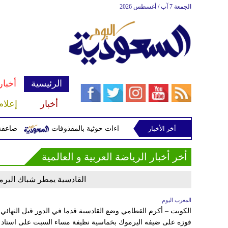
الجمعة 7 آب / أغسطس 2026
الرئيسية
أخبار
أخبار
إعلام
جران جراء اعتداءات حوثية بالمقذوفات
أخر الأخبار
صاعقة تقتل لاعبا 
أخر أخبار الرياضة العربية و العالمية
القادسية يمطر شباك اليرمو
المغرب اليوم
الكويت – أكرم القطامي وضع القادسية قدما في الدور قبل النهائي
فوزه على ضيفه اليرموك بخماسية نظيفة مساء السبت على استاد 