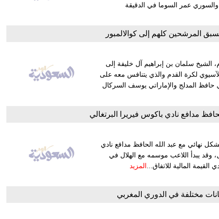
 القادسية نواف المطيري (هدفين) في الدقيقتين (15 و30)، والسوري عمر السوما في الدقيقة
سبق المرشحين كلهم إلى كوالالمبور
، الشيخ سلمان بن إبراهيم آل خليفة إلى
 الآسيوي لكرة القدم والذي يتنافس معه على
دي حافظ المدلج والإماراتي يوسف السركال
حافظ مدافع نادي باكوس فيريرا البرتغالي
شكل نهائي مع عبد الله الحافظ مدافع نادي
ل، وقد يبدأ اللاعب موسمه مع الهلال في
 القيمة المالية للاتفاق...
المزيد
هانات مختلفة في الدوري المغربي