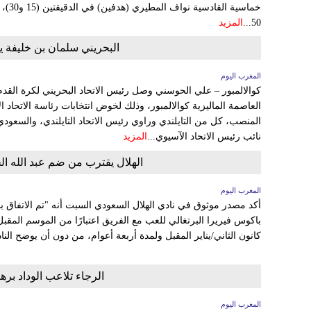
خماسية
50...
المزيد
البحريني سلمان بن خليفة ي
المغرب اليوم
كوالالمبور – علي الحوسني وصل رئيس الاتحاد البحريني لكرة القدم
العاصمة الماليزية كوالالمبور، وذلك لخوض انتخابات رئاسة الاتحاد
المنصب، كل من التايلندي وراوي رئيس الاتحاد التايلندي، والسعو
نائب رئيس الاتحاد الآسيوي...
المزيد
الهلال يقترب من ضم عبد الله ال
المغرب اليوم
أكد مصدر موثوق في نادي الهلال السعودي السبت أنه "تم الاتفاق ب
باكوس فيريرا البرتغالي للعب مع الفريق اعتبارًا من الموسم المقب
كانون الثاني/يناير المقبل ولمدة أربعة أعوام، من دون أن يوضح النادي
الرجاء تلاعب الوداد بر
المغرب اليوم