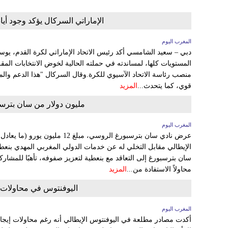
الإماراتي السركال يؤكد وجود أ
المغرب اليوم
دبي – سعيد الشامسي أكد رئيس الاتحاد الإماراتي لكرة القدم، يوس
المستويات كلها، لمساندته في حملته الحالية لخوض الانتخابات المقر
منصب رئاسة الاتحاد الآسيوي للكرة.وقال السركال "هذا الدعم والم
قوي، كما يتحدث...
المزيد
مليون دولار من سان بترس
المغرب اليوم
الإيطالي مقابل التخلي له عن خدمات الدولي المغربي المهدي بنعطي
سان بترسبورغ إلى التعاقد مع بنعطية لتعزيز صفوفه، تأهبًا للمشار
محاولاً الاستفادة من...
المزيد
اليوفنتوس في محاولات 
المغرب اليوم
أكدت مصادر مطلعة في اليوفنتوس الإيطالي أنه رغم محاولات إيجاد