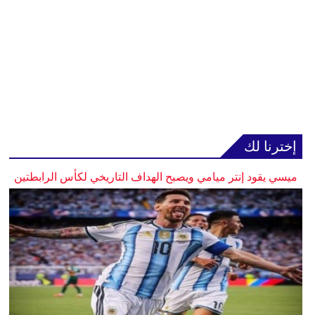
إخترنا لك
ميسي يقود إنتر ميامي ويصبح الهداف التاريخي لكأس الرابطتين