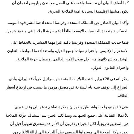
كما أضاف البيان أن مسقط وافقت على العمل مع لندن وباريس لضمان أن
فيديو
تكون مياهها الإقليمية السيادية آمنة للملاحة البحرية.
سيارات
وأكد البيان الصادر عن المملكة المتحدة وفرنسا استعدادهما لنشر قوة المهمة
العسكرية متعددة الجنسيات الأوسع نطاقاً لدعم حرية الملاحة في مضيق هرمز.
فيما جددت المملكة المتحدة وفرنسا تأكيد التزامهما المشترك بالحفاظ على
الاستقرار الإقليمي، واحترام سيادة جميع الدول، واستعدادهما لمواصلة التعاون
الوثيق مع شركائهما من أجل صون الأمن العالمي، وضمان حرية الملاحة،
واحترام القانون الدولي.
يذكر أنه في 28 فبراير شنت الولايات المتحدة وإسرائيل حرباً ضد إيران، وأدى
الصراع إلى توقف شبه تام للملاحة في مضيق هرمز، ما تسبب في ارتفاع أسعار
الطاقة.
وفي 18 يونيو وقّعت واشنطن وطهران مذكرة تفاهم تدعو إلى وقف فوري
للأعمال القتالية على جميع الجبهات، ومنذ ذلك الحين يتم استئناف حركة الملاحة
في المضيق تدريجياً، لكن الخبراء يقدرون أن الأمر قد يستغرق شهوراً قبل أن
تعود حركة الملاحة إلى مستواها الطبيعي نظراً للحاجة إلى إزالة الألغام من