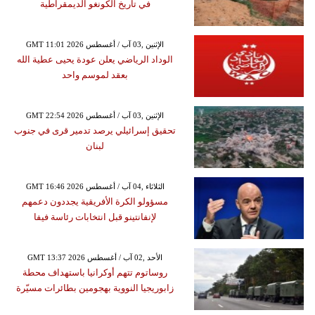
في تاريخ الكونغو الديمقراطية
GMT 11:01 2026 الإثنين ,03 آب / أغسطس
الوداد الرياضي يعلن عودة يحيى عطية الله
بعقد لموسم واحد
GMT 22:54 2026 الإثنين ,03 آب / أغسطس
تحقيق إسرائيلي يرصد تدمير قرى في جنوب
لبنان
GMT 16:46 2026 الثلاثاء ,04 آب / أغسطس
مسؤولو الكرة الأفريقية يجددون دعمهم
لإنفانتينو قبل انتخابات رئاسة فيفا
GMT 13:37 2026 الأحد ,02 آب / أغسطس
روساتوم تتهم أوكرانيا باستهداف محطة
زابوريجيا النووية بهجومين بطائرات مسيّرة