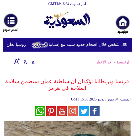
آخر تحديث GMT18:16:34
الرئيسية
أخبارعاجلة
رياضة
انيا
روسيا تعلن استهدا
ثقافة
إقتصاد
الرئيسية
»
آخر الأخبار
فن
فرنسا وبريطانيا تؤكدان أن سلطنة عمان ستضمن سلامة
وموسيقى
الملاحة في هرمز
أزياء
15:53 2026 السبت ,04 تموز / يوليو
GMT
صحة
وتغذية
سياحة