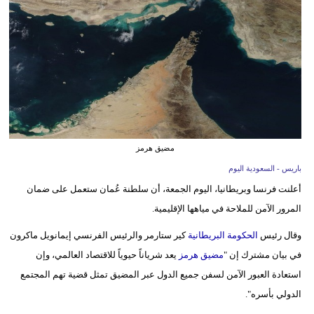
وسفر
ديكور
أخبار
إعلام
تعليم
مضيق هرمز
مرأة
باريس - السعودية اليوم
أعلنت فرنسا وبريطانيا، اليوم الجمعة، أن سلطنة عُمان ستعمل على ضمان
علوم
المرور الآمن للملاحة في مياهها الإقليمية.
وتكنولوجيا
وقال رئيس
الحكومة البريطانية
كير ستارمر والرئيس الفرنسي إيمانويل ماكرون
بيئة
في بيان مشترك إن "
مضيق هرمز
يعد شرياناً حيوياً للاقتصاد العالمي، وإن
مدوَّنات
استعادة العبور الآمن لسفن جميع الدول عبر المضيق تمثل قضية تهم المجتمع
الدولي بأسره".
أبراج