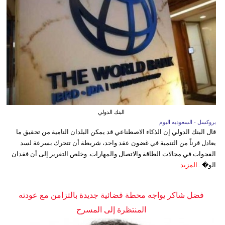
البنك الدولي
بروكسل - السعوديه اليوم
قال البنك الدولي إن الذكاء الاصطناعي قد يمكن البلدان النامية من تحقيق ما
يعادل قرناً من التنمية في غضون عقد واحد، شريطة أن تتحرك بسرعة لسد
الفجوات في مجالات الطاقة والاتصال والمهارات. وخلص التقرير إلى أن فقدان
الو�...
المزيد
فضل شاكر يواجه محطة قضائية جديدة بالتزامن مع عودته
المنتظرة إلى المسرح