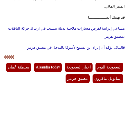
الممر المائي.
قد يهمك أيضــــــــــــــا
مساعي إيرانية لفرض مسارات ملاحية بديلة تتسبب في ارتباك حركة الناقلات
بمضيق هرمز
قاليباف يؤكد أن إيران لن تسمح لأميركا بالتدخل في مضيق هرمز
السعودية اليوم
اخبار السعودية
Alsaudia today
سلطنة عُمان
إيمانويل ماكرون
مضيق هرمز