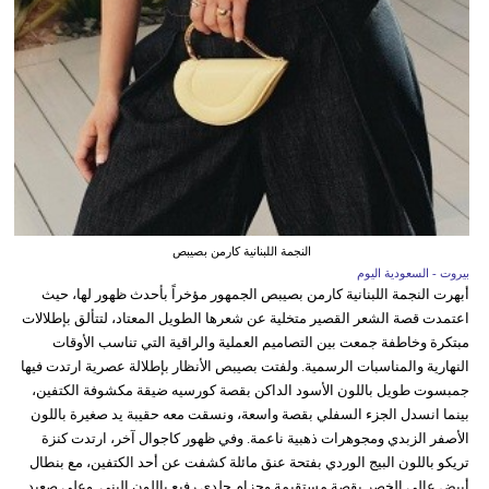
النجمة اللبنانية كارمن بصيبص
بيروت - السعودية اليوم
أبهرت النجمة اللبنانية كارمن بصيبص الجمهور مؤخراً بأحدث ظهور لها، حيث
اعتمدت قصة الشعر القصير متخلية عن شعرها الطويل المعتاد، لتتألق بإطلالات
مبتكرة وخاطفة جمعت بين التصاميم العملية والراقية التي تناسب الأوقات
النهارية والمناسبات الرسمية. ولفتت بصيبص الأنظار بإطلالة عصرية ارتدت فيها
جمبسوت طويل باللون الأسود الداكن بقصة كورسيه ضيقة مكشوفة الكتفين،
بينما انسدل الجزء السفلي بقصة واسعة، ونسقت معه حقيبة يد صغيرة باللون
الأصفر الزبدي ومجوهرات ذهبية ناعمة. وفي ظهور كاجوال آخر، ارتدت كنزة
تريكو باللون البيج الوردي بفتحة عنق مائلة كشفت عن أحد الكتفين، مع بنطال
أبيض عالي الخصر بقصة مستقيمة وحزام جلدي رفيع باللون البني. وعلى صعيد