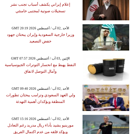
إعلام إيراني يكشف أسباب تجنب نشر
تسجيلات صوتية لمجتبى خامنئي
GMT 20:19 2026 الأحد ,02 آب / أغسطس
وزيرا خارجية السعودية وإيران يبحثان جهود
خفض التصعيد
GMT 07:57 2026 الإثنين ,03 آب / أغسطس
النفط يهبط مع انحسار التوترات الجيوسياسية
وآمال التوصل لاتفاق
GMT 09:40 2026 الأحد ,02 آب / أغسطس
ولي العهد السعودي وترامب يبحثان تطورات
المنطقة ويؤكدان أهمية التهدئة
GMT 15:16 2026 الأحد ,02 آب / أغسطس
مورينيو يشيد بأداء ريال مدريد رغم التعادل
ويؤكد قلقه من عدم اكتمال الفريق