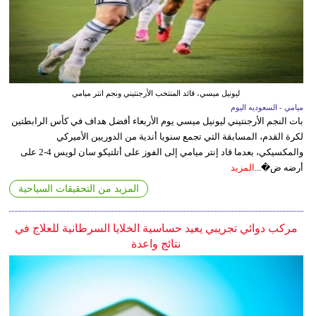
ليونيل ميسي، قائد المنتخب الأرجنتيني ونجم انتر ميامي
ميامي - السعوديه اليوم
بات النجم الأرجنتيني ليونيل ميسي يوم الأربعاء أفضل هداف في كأس الرابطتين
لكرة القدم، المسابقة التي تجمع سنويا أندية من الدوريين الأميركي
والمكسيكي، بعدما قاد إنتر ميامي إلى الفوز على أتلتيكو سان لويس 4-2 على
أرضه ض�...
المزيد
المزيد من التحقيقات السياحية
مركب دوائي تجريبي يعيد حساسية الخلايا السرطانية للعلاج في
نتائج واعدة