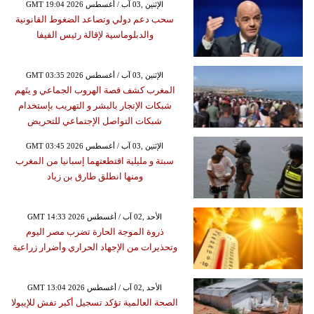
GMT 19:04 2026 الإثنين ,03 آب / أغسطس
سحب دعم دولي وتصاعد الضغوط القانونية
والدبلوماسية لإقالة رئيس الفيفا
GMT 03:35 2026 الإثنين ,03 آب / أغسطس
المغرب كشف قصة الهروب الجماعي و يتَهم
شبكات الإتجار بالبشر و التهريب بإستخدام
شبكات التواصل الإجتماعي للتحريض
GMT 03:45 2026 الإثنين ,03 آب / أغسطس
سبتة و مليلية اقتطعتهما إسبانيا من المغرب
ومنها انطلق طارق بن زياد
GMT 14:33 2026 الأحد ,02 آب / أغسطس
ذروة الموجة الحارة تضرب مصر اليوم
وتحذيرات من الإجهاد الحراري وأضرار زراعية
GMT 13:04 2026 الأحد ,02 آب / أغسطس
الصحة العالمية تؤكد تسجيل أكبر تفش للإيبولا