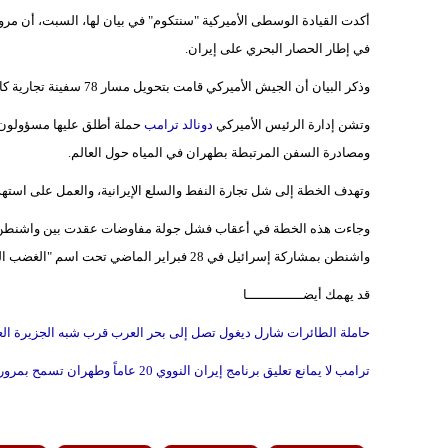
أكدت القيادة الوسطى الأميركية "سنتكوم" في بيان لها، السبت، أن مروحيا
في إطار الحصار البحري على إيران.
وذكر البيان أن الجيش الأميركي قامت بتحويل مسار 78 سفينة تجارية كانت متجهة إلى إيران وتعطيل 4 سفن لعدم امتثالها للحصار المفروض على إيران.
وتشن إدارة الرئيس الأميركي
دونالد ترامب
حملة أطلق عليها مسؤولون 
ومصادرة السفن المرتبطة بطهران في المياه حول العالم.
وتهدف الخطة إلى شل تجارة النفط والسلع الإيرانية، والعمل على استه
وجاءت هذه الخطة في أعقاب فشل جولة مفاوضات عقدت بين واشنطن وطه
واشنطن بمشاركة إسرائيل في 28 فبراير الماضي تحت اسم "الغضب الملحمي".
قد يهمك أيضــــــــــــــا
حاملة الطائرات شارل ديغول تصل إلى بحر العرب قرب شبه الجزيرة الع
ترامب لا يمانع تعليق برنامج إيران النووي 20 عاماً وطهران تسمح بمرور مزيد من السفن عبر مضيق هرمز وفق "بروتوكولات قانونية"