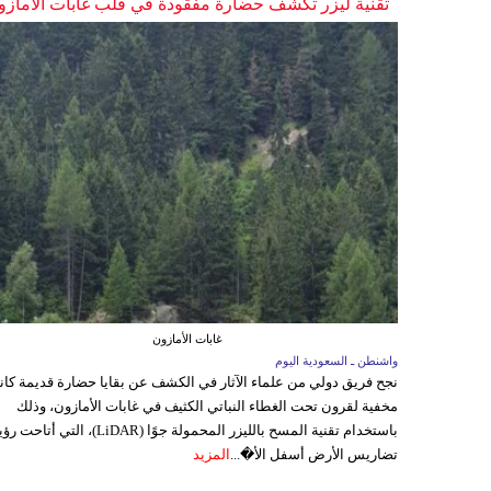
تقنية ليزر تكشف حضارة مفقودة في قلب غابات الأمازو
غابات الأمازون
واشنطن ـ السعودية اليوم
نجح فريق دولي من علماء الآثار في الكشف عن بقايا حضارة قديمة كا
مخفية لقرون تحت الغطاء النباتي الكثيف في غابات الأمازون، وذلك
باستخدام تقنية المسح بالليزر المحمولة جوًا (LiDAR)، التي أتاحت
تضاريس الأرض أسفل الأ�...
المزيد