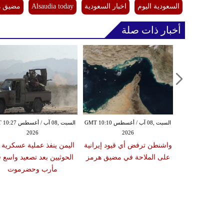
السعودية اليوم
اخبار السعودية
Alsaudia today
مضيق ه
أخبار ذات صلة
الجمعة ,07 آب / أغسطس GMT 21:41
السبت ,08 آب / أغسطس GMT 10:10
السبت ,08 آب / أغسط
2026
2026
20
ل تتفقان على
واشنطن ترفض أي قيود إيرانية
اليمن ينفذ عملية عسكرية
تحقق من نزع
على الملاحة في مضيق هرمز
الحوثيين بعد تصعيد واسع 
ب الله
مأرب وحضرموت