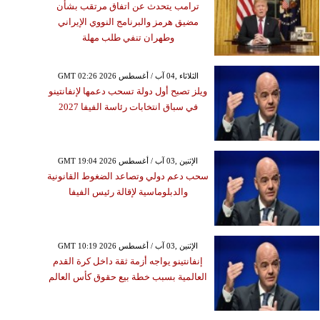
ترامب يتحدث عن اتفاق مرتقب بشأن
مضيق هرمز والبرنامج النووي الإيراني
وطهران تنفي طلب مهلة
GMT 02:26 2026 الثلاثاء ,04 آب / أغسطس
ويلز تصبح أول دولة تسحب دعمها لإنفانتينو
في سباق انتخابات رئاسة الفيفا 2027
GMT 19:04 2026 الإثنين ,03 آب / أغسطس
سحب دعم دولي وتصاعد الضغوط القانونية
والدبلوماسية لإقالة رئيس الفيفا
GMT 10:19 2026 الإثنين ,03 آب / أغسطس
إنفانتينو يواجه أزمة ثقة داخل كرة القدم
العالمية بسبب خطة بيع حقوق كأس العالم