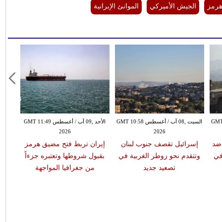
رمز
الجيش الأميركي
الموانئ الإيرانية
س GMT 10:27
السبت ,08 آب / أغسطس GMT 10:58
الأحد ,09 آب / أغسطس GMT 11:49
2026
2026
 ضد
إسرائيل تقصف جنوب لبنان
إيران تربط فتح مضيق هرمز
في
وتتقدم نحو زوطر الغربية في
بقبول شروطها وتعتبره جزءاً
تصعيد جديد
من جغرافيا المواجهة