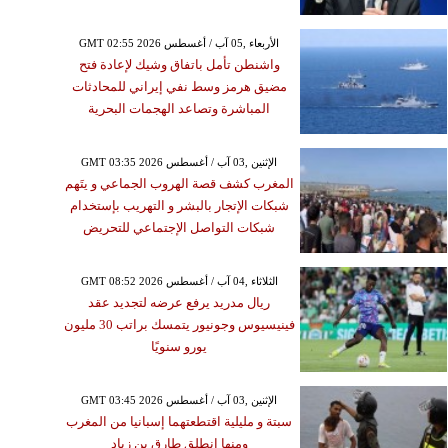
GMT 02:55 2026 الأربعاء ,05 آب / أغسطس
واشنطن تأمل باتفاق وشيك لإعادة فتح
مضيق هرمز وسط نفي إيراني للمحادثات
المباشرة وتصاعد الهجمات البحرية
GMT 03:35 2026 الإثنين ,03 آب / أغسطس
المغرب كشف قصة الهروب الجماعي و يتَهم
شبكات الإتجار بالبشر و التهريب بإستخدام
شبكات التواصل الإجتماعي للتحريض
GMT 08:52 2026 الثلاثاء ,04 آب / أغسطس
ريال مدريد يرفع عرضه لتجديد عقد
فينيسيوس وجونيور يتمسك براتب 30 مليون
يورو سنويًا
GMT 03:45 2026 الإثنين ,03 آب / أغسطس
سبتة و مليلية اقتطعتهما إسبانيا من المغرب
ومنها انطلق طارق بن زياد