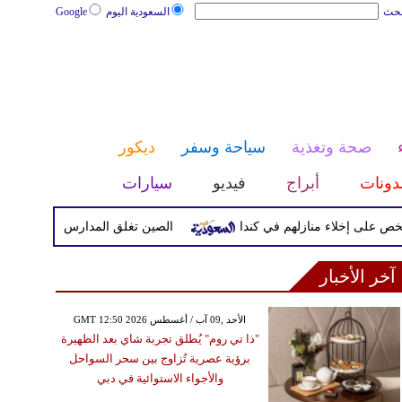
بحث
السعودية اليوم
Google
صحة وتغذية
سياحة وسفر
ديكور
دونات
أبراج
فيديو
سيارات
الصين تغلق المدارس والمواقع السياحية مع
آخر الأخبار
GMT 12:50 2026 الأحد ,09 آب / أغسطس
"ذا تي روم" يُطلق تجربة شاي بعد الظهيرة
برؤية عصرية تُزاوج بين سحر السواحل
والأجواء الاستوائية في دبي