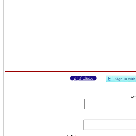
تعليقك كزائر
وني