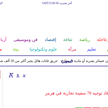
آخر تحديث GMT13:04:36
ال
عاجلة
رياضة
ثقافة
إقتصاد
فن وموسيقى
أزياء
تعليم
مرأة
علوم وتكنولوجيا
بيئة
م
حريق غابات هائل يجبر أكثر من 20 ألف شخص على إخلاء منازلهم في كندا
تجارية في هرمز