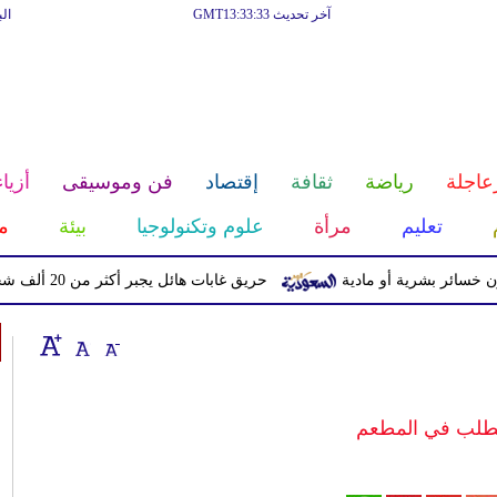
آخر تحديث GMT13:33:33
ال
عاجلة
رياضة
ثقافة
إقتصاد
فن وموسيقى
أزياء
تعليم
مرأة
علوم وتكنولوجيا
بيئة
م
حريق غابات هائل يجبر أكثر من 20 ألف شخص على إخلاء منازلهم في كندا
لطلب في المطعم