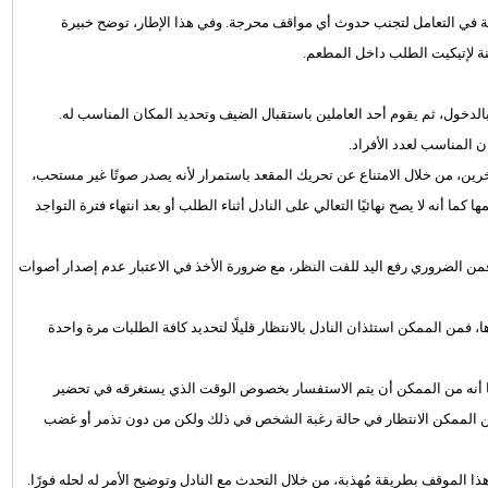
ة في التعامل لتجنب حدوث أي مواقف محرجة. وفي هذا الإطار، توضح خبيرة
ة لإتيكيت الطلب داخل المطعم.
ن بالدخول، ثم يقوم أحد العاملين باستقبال الضيف وتحديد المكان المناسب له.
ن المناسب لعدد الأفراد.
ين، من خلال الامتناع عن تحريك المقعد باستمرار لأنه يصدر صوتًا غير مستحب،
ما أنه لا يصح نهائيًا التعالي على النادل أثناء الطلب أو بعد انتهاء فترة التواجد
فمن الضروري رفع اليد للفت النظر، مع ضرورة الأخذ في الاعتبار عدم إصدار أصوات
، فمن الممكن استئذان النادل بالانتظار قليلًا لتحديد كافة الطلبات مرة واحدة
كما أنه من الممكن أن يتم الاستفسار بخصوص الوقت الذي يستغرقه في تحضير
ا فمن الممكن الانتظار في حالة رغبة الشخص في ذلك ولكن من دون تذمر أو غضب
ا الموقف بطريقة مُهذبة، من خلال التحدث مع النادل وتوضيح الأمر له لحله فورًا.