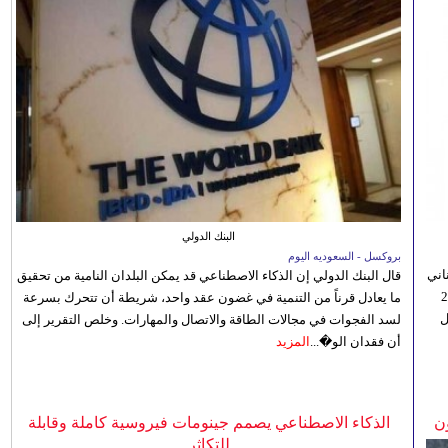
البنك الدولي
بروكسل - السعوديه اليوم
اني
قال البنك الدولي إن الذكاء الاصطناعي قد يمكن البلدان النامية من تحقيق
ي 5 أغسطس/آب الجاري، إلى 23
ما يعادل قرناً من التنمية في غضون عقد واحد، شريطة أن تتحرك بسرعة
ل
لسد الفجوات في مجالات الطاقة والاتصال والمهارات. وخلص التقرير إلى
أن فقدان الو�...
المزيد
ن
الذكاء الاصطناعي يصمم جينومات فيروسية كاملة وقابلة
للتكاثر