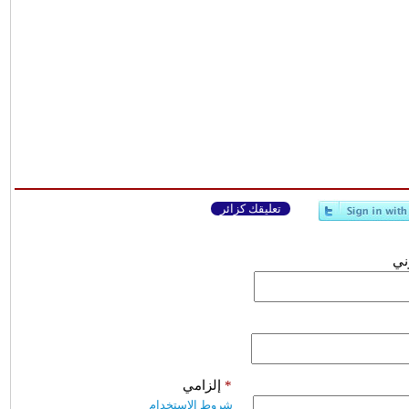
تعليقك كزائر
وني
*
إلزامي
شروط الاستخدام