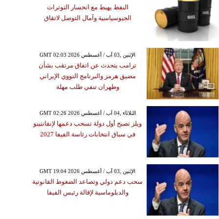
النفط يهبط مع انحسار التوترات
الجيوسياسية وآمال التوصل لاتفاق
GMT 02:03 2026 الإثنين ,03 آب / أغسطس
ترامب يتحدث عن اتفاق مرتقب بشأن
مضيق هرمز والبرنامج النووي الإيراني
وطهران تنفي طلب مهلة
GMT 02:26 2026 الثلاثاء ,04 آب / أغسطس
ويلز تصبح أول دولة تسحب دعمها لإنفانتينو
في سباق انتخابات رئاسة الفيفا 2027
GMT 19:04 2026 الإثنين ,03 آب / أغسطس
سحب دعم دولي وتصاعد الضغوط القانونية
والدبلوماسية لإقالة رئيس الفيفا