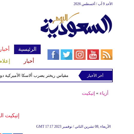
الأحد 9 آب / أغسطس 2026
الرئيسية
أخبار
أخبار
إعلام
زلزال بقوة 5 درجات على مقياس ريختر يضرب ألاسكا الأميركية دون خسائر بشرية أو مادية
أخر الأخبار
أزياء
»
إتيكيت
إتيكيت ا
17:17 2023 الأربعاء ,08 تشرين الثاني / نوفمبر
GMT