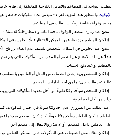
يتطلب التواجد في المطاعم والأماكن الخارجية المختلفة إلى طرق خاص
الإتيكيت
والمظهر هند المؤيد، لقراء «سيدتي.نت» سلوكيات خاصة ومعين
معايير وقواعد خاصة بإتيكيت الطلب في المطاعم
- ينصح عند زيارة المطعم الوقوف ناحية الباب والانتظار قليلًا للاستئذا
- إذا كان المطعم مزدحمًا، فمن الممكن الانتظار قليلًا للجلوس في المكا
- ينصح عند الجلوس في المكان المُخصص للضيف عدم القيام بإزعاج الآخر
فضلًا عن ذلك الامتناع عن التذمر أو الغضب من المأكولات التي يتم تقديمها ك
بالمطعم أو عند دفع الحساب.
- إذا كان الشخص يريد إحدى الخدمات من النادل أو العاملين بالمطعم، 
عالية عند طلب شيء ما من أحد العاملين بالمطعم.
- إذا كان الشخص سيأخذ وقتًا طويلًا من أجل تحديد المأكولات التي يريدها
وذلك من أجل احترام وقته.
- عند الطلب من الضروري عدم أخذ وقتًا طويلًا في اختيار المأكولات، 
الطعام إذا كان الطعام سيأخذ وقتًا طويلًا أو إذا كان المطعم مزدحمً
على العاملين داخل المطعم، أو الاعتذار والانتقال إلى مطعم آخر.
- إذا كان هناك بعض التعليقات على المأكولات فمن الممكن التعامل مع هذ