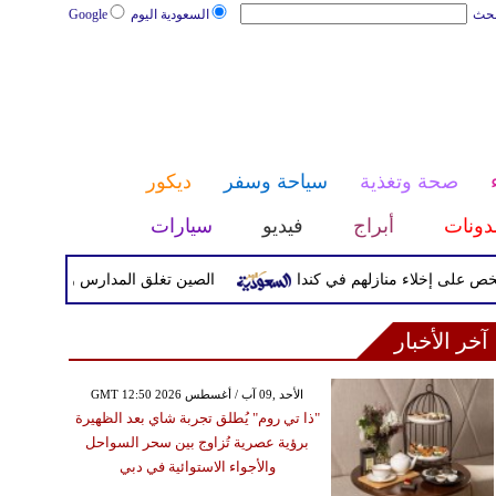
بحث
السعودية اليوم
Google
صحة وتغذية
سياحة وسفر
ديكور
دونات
أبراج
فيديو
سيارات
الصين تغلق المدارس والمواقع السياحية م
آخر الأخبار
GMT 12:50 2026 الأحد ,09 آب / أغسطس
"ذا تي روم" يُطلق تجربة شاي بعد الظهيرة
برؤية عصرية تُزاوج بين سحر السواحل
والأجواء الاستوائية في دبي