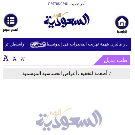
آخر تحديث GMT06:02:01
الرئيسية
أخبارعاجلة
رياضة
يار ماليزي بتهمة تهريب المخدرات في إندونيسيا
واشنطن ترفع عق
ثقافة
طب بديل
إقتصاد
فن
7 أطعمة لتخفيف أعراض الحساسية الموسمية
وموسيقى
أزياء
صحة
وتغذية
سياحة