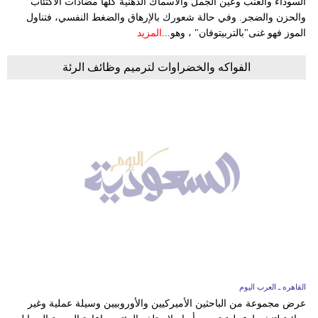
السوداء والعنب وعين الجمل والأسماك الدهنية كلها مضادات الاكتئاب
والحزن والضجر. وفي حالة شعورك بالإرهاق والضغط النفسي، فتناول
الموز فهو غنى"بالتربيتوفان" ، وهو...
المزيد
الفواكه والخضراوات لترميم وظائف الرئة
القاهره ـ العرب اليوم
عرض مجموعة من الباحثين الأميركيين والأوروبيين وسيلة عملية وغير