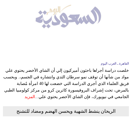
القاهرة ـ العرب اليوم
خلصت دراسة أجراها باحثون أميركيون إلي أن الشاي الأخضر يحتوي علي
مواد من شأنها أن توقف نمو سرطان الثدي وانتشاره في الجسم،. وبحسب
فريق العلماء الذي أجري الدراسة التي خضعت لها 40 امرأة مُصابة
بالمرض، تحت إشراف البروفيسورة كاثرين كرو من مركز كولومبيا الطبي
الجامعي في نيويورك، فإن الشاي الأخضر يحتوي علي...
المزيد
الريحان ينشط الشهية ويحسن الهضم ومضاد للتشنج