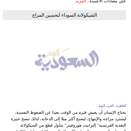
علي مضادات الأكسدة...
المزيد
الشيكولاتة السوداء لتحسين المزاج
القاهره ـ العرب اليوم
يحتاج الإنسان أن يعيش فترة من الوقت بعيدا عن الضغوط النفسية،
ليسترد مزاجه والإبتهاج، ليصبح أكثر ميلا إلى الدعابة، لذلك تنصح خبيرة
التغذية الفرنسية" إليزابيث هوروفيتز" بتناول قطع من الشيكولاتة