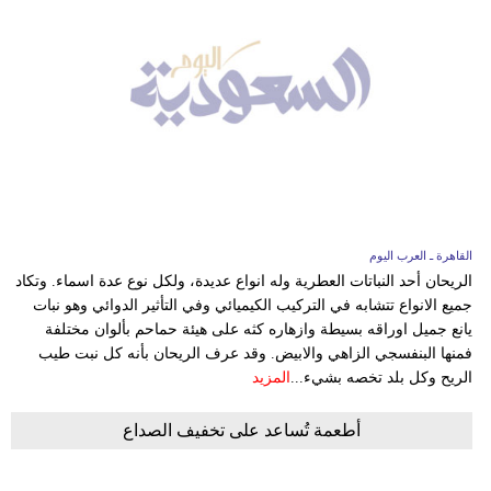
القاهرة ـ العرب اليوم
الريحان أحد النباتات العطرية وله انواع عديدة، ولكل نوع عدة اسماء. وتكاد
جميع الانواع تتشابه في التركيب الكيميائي وفي التأثير الدوائي وهو نبات
يانع جميل اوراقه بسيطة وازهاره كثه على هيئة حماحم بألوان مختلفة
فمنها البنفسجي الزاهي والابيض. وقد عرف الريحان بأنه كل نبت طيب
الريح وكل بلد تخصه بشيء...
المزيد
أطعمة تُساعد على تخفيف الصداع