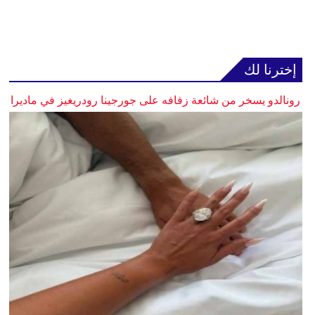
إخترنا لك
رونالدو يسخر من شائعة زفافه على جورجينا رودريغيز في ماديرا