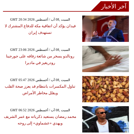
آخر الأخبار
GMT 20:34 2026 السبت ,08 آب / أغسطس
فيدان يؤكد أن اتفاقية مكة للدفاع المشترك لا
تستهدف إيران
GMT 23:06 2026 السبت ,08 آب / أغسطس
رونالدو يسخر من شائعة زفافه على جورجينا
رودريغيز في ماديرا
GMT 05:47 2026 السبت ,08 آب / أغسطس
تناول المكسرات بانتظام قد يعزز صحة القلب
ويقلل مخاطر الأمراض
GMT 06:52 2026 السبت ,08 آب / أغسطس
محمد رمضان يستعيد ذكرياته مع عمر الشريف
ويهدي «عشماوي» إلى روحه