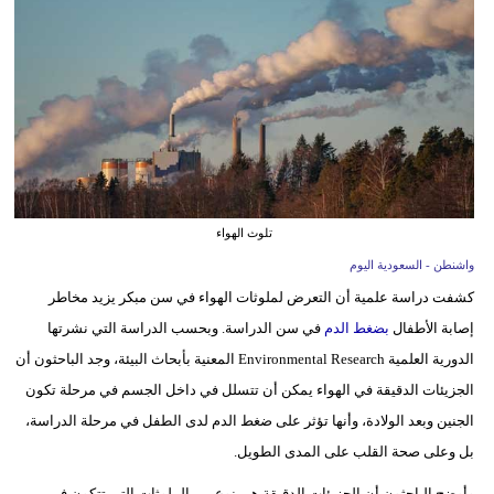
وسفر
ديكور
أخبار
إعلام
تعليم
تلوث الهواء
مرأة
واشنطن - السعودية اليوم
كشفت دراسة علمية أن التعرض لملوثات الهواء في سن مبكر يزيد مخاطر
علوم
إصابة الأطفال
بضغط الدم
في سن الدراسة. وبحسب الدراسة التي نشرتها
وتكنولوجيا
الدورية العلمية Environmental Research المعنية بأبحاث البيئة، وجد الباحثون أن
بيئة
الجزيئات الدقيقة في الهواء يمكن أن تتسلل في داخل الجسم في مرحلة تكون
الجنين وبعد الولادة، وأنها تؤثر على ضغط الدم لدى الطفل في مرحلة الدراسة،
مدوَّنات
بل وعلى صحة القلب على المدى الطويل.
أبراج
وأوضح الباحثون أن الجزيئات الدقيقة هي نوع من الملوثات التي تتكون في