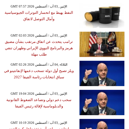
GMT 07:57 2026 الإثنين ,03 آب / أغسطس
النفط يهبط مع انحسار التوترات الجيوسياسية
وآمال التوصل لاتفاق
GMT 02:03 2026 الإثنين ,03 آب / أغسطس
ترامب يتحدث عن اتفاق مرتقب بشأن مضيق
هرمز والبرنامج النووي الإيراني وطهران تنفي
طلب مهلة
GMT 02:26 2026 الثلاثاء ,04 آب / أغسطس
ويلز تصبح أول دولة تسحب دعمها لإنفانتينو في
سباق انتخابات رئاسة الفيفا 2027
GMT 19:04 2026 الإثنين ,03 آب / أغسطس
سحب دعم دولي وتصاعد الضغوط القانونية
والدبلوماسية لإقالة رئيس الفيفا
GMT 10:19 2026 الإثنين ,03 آب / أغسطس
إنفانتينو يواجه أزمة ثقة داخل كرة القدم