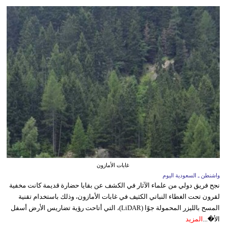
غابات الأمازون
واشنطن ـ السعودية اليوم
نجح فريق دولي من علماء الآثار في الكشف عن بقايا حضارة قديمة كانت مخفية
لقرون تحت الغطاء النباتي الكثيف في غابات الأمازون، وذلك باستخدام تقنية
المسح بالليزر المحمولة جوًا (LiDAR)، التي أتاحت رؤية تضاريس الأرض أسفل
الأ�...
المزيد