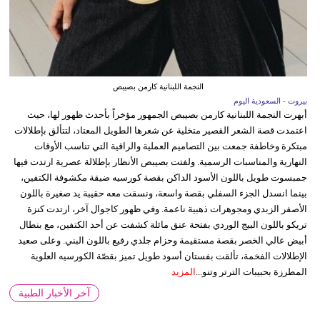
النجمة اللبنانية كارمن بصيبص
بيروت - السعودية اليوم
أبهرت النجمة اللبنانية كارمن بصيبص الجمهور مؤخراً بأحدث ظهور لها، حيث
اعتمدت قصة الشعر القصير متخلية عن شعرها الطويل المعتاد، لتتألق بإطلالات
مبتكرة وخاطفة جمعت بين التصاميم العملية والراقية التي تناسب الأوقات
النهارية والمناسبات الرسمية. ولفتت بصيبص الأنظار بإطلالة عصرية ارتدت فيها
جمبسوت طويل باللون الأسود الداكن بقصة كورسيه ضيقة مكشوفة الكتفين،
بينما انسدل الجزء السفلي بقصة واسعة، ونسقت معه حقيبة يد صغيرة باللون
الأصفر الزبدي ومجوهرات ذهبية ناعمة. وفي ظهور كاجوال آخر، ارتدت كنزة
تريكو باللون البيج الوردي بفتحة عنق مائلة كشفت عن أحد الكتفين، مع بنطال
أبيض عالي الخصر بقصة مستقيمة وحزام جلدي رفيع باللون البني. وعلى صعيد
الإطلالات الفخمة، تألقت بفستان أسود طويل تميز بقصّة الكورسيه العلوية
المطرزة بحبيبات الترتر وتنو...
المزيد
آخر الأخبار الطبية