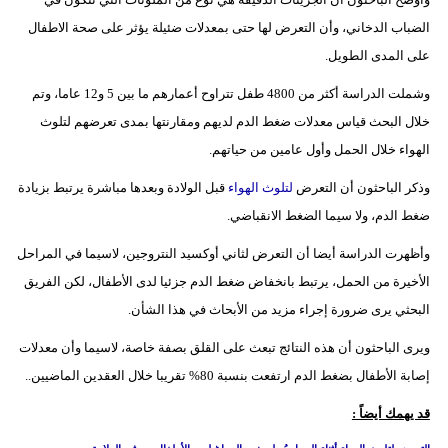
فيديو
الضباب الدخاني، وأن التعرض لها حتى بمعدلات ضئيلة يؤثر على صحة الاطفال
على المدى الطويل.
سيارات
وشملت الدراسة أكثر من 4800 طفل تتراوح أعمارهم ما بين 5 و12 عاما، وتم
خلال البحث قياس معدلات ضغط الدم لديهم ومقارنتها بمدى تعرضهم لتلوث
الهواء خلال الحمل وأول عامين من حياتهم.
وذكر الباحثون أن التعرض
لتلوث الهواء
قبل الولادة وبعدها مباشرة يرتبط بزيادة
ضغط الدم، ولا سيما الضغط الانقباضي.
وأظهرت الدراسة أيضا أن التعرض لثاني أوكسيد النتروجين، لاسيما في المراحل
الأخيرة من الحمل، يرتبط بانخفاض ضغط الدم جزئيا لدى الأطفال، لكن الفريق
البحثي يرى ضرورة إجراء مزيد من الأبحاث في هذا الشأن.
ويرى الباحثون أن هذه النتائج تبعث على القلق بصفة خاصة، لاسيما وأن معدلات
إصابة الأطفال بضغط الدم ارتفعت بنسبة 80% تقريبا خلال العقدين الماضيين..
قد يهمك أيضاً :