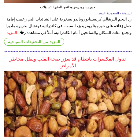
جورجينا رودريغز وخاتمها المثير للتساؤلات
لشبونة - السعودية اليوم
رد النجم البرتغالي كريستيانو رونالدو بسخرية على الشائعات التي زعمت إقامة
حفل زفافه على جورجينا رودريغيز، السبت، في كاتدرائية فونشال بجزيرة ماديرا.
وتجمع مئات السكان والسائحين أمام الكاتدرائية، أملاً في مشاهدة ر�...
المزيد
المزيد من التحقيقات السياحية
تناول المكسرات بانتظام قد يعزز صحة القلب ويقلل مخاطر
الأمراض