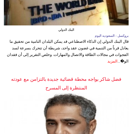
البنك الدولي
بروكسل - السعوديه اليوم
قال البنك الدولي إن الذكاء الاصطناعي قد يمكن البلدان النامية من تحقيق ما
يعادل قرناً من التنمية في غضون عقد واحد، شريطة أن تتحرك بسرعة لسد
الفجوات في مجالات الطاقة والاتصال والمهارات. وخلص التقرير إلى أن فقدان
الو�...
المزيد
فضل شاكر يواجه محطة قضائية جديدة بالتزامن مع عودته
المنتظرة إلى المسرح