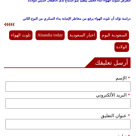
التعرض لتلوث الهواء أثناء الحمل يُبطئ نمو الدماغ لدى الأطفال حديثي الولادة
دراسة تؤكد أن تلوث الهواء يرفع من مخاطر الإصابة بداء السكري من النوع الثاني
السعودية اليوم
اخبار السعودية
Alsaudia today
تلوث الهواء
الولادة
أرسل تعليقك
*
الإسم
*
البريد الألكتروني
*
عنوان التعليق