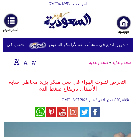
آخر تحديث GMT04:18:53
الرئيسية
أخبارعاجلة
رياضة
اد حريق اندلع في منشأة تابعة لأرامكو السعودية
شغب في سجون سريلانكا يودي
ثقافة
إقتصاد
صحة وتغذية
»
صحة وتغذية
فن
التعرض لتلوث الهواء في سن مبكر يزيد مخاطر إصابة
وموسيقى
الأطفال بارتفاع ضغط الدم
أزياء
18:07 2026 الثلاثاء ,20 كانون الثاني / يناير
GMT
صحة
وتغذية
سياحة