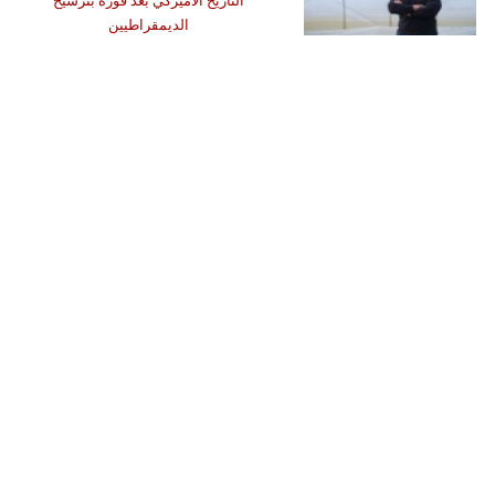
التاريخ الأميركي بعد فوزه بترشيح
الديمقراطيين