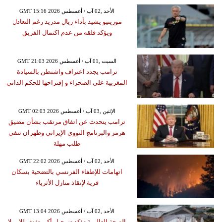
GMT 15:16 2026 الأحد ,02 آب / أغسطس
مورينيو يشيد بأداء ريال مدريد رغم التعادل
ويؤكد قلقه من عدم اكتمال الفريق
GMT 21:03 2026 السبت ,01 آب / أغسطس
ترامب يجدد اعتراف واشنطن بالسيادة
المغربية على الصحراء و إقتراحها للحكم الذاتي
GMT 02:03 2026 الإثنين ,03 آب / أغسطس
ترامب يتحدث عن اتفاق مرتقب بشأن مضيق
هرمز والبرنامج النووي الإيراني وطهران تنفي
طلب مهلة
GMT 22:02 2026 الأحد ,02 آب / أغسطس
اتهامات للإطفاء الفرنسي بالتضحية بسكان
قرية لإنقاذ منازل الأثرياء
GMT 13:04 2026 الأحد ,02 آب / أغسطس
الصحة العالمية تؤكد تسجيل أكبر تفش للإيبولا