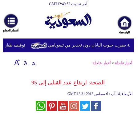
آخر تحديث GMT12:49:52
الرئيسية
أخبارعاجلة
رياضة
توقيف طيار ماليز
ثقافة
إقتصاد
أخبارعاجلة
»
أخبار عاجلة
فن
الصحة: ارتفاع عدد القتلى إلى 95
وموسيقى
13:31 2013 الأربعاء ,14 آب / أغسطس
GMT
أزياء
صحة
وتغذية
سياحة