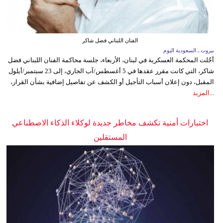
الفنان اللبناني فضل شاكر
بيروت ـ السعودية اليوم
أجّلت المحكمة العسكرية في لبنان، الأربعاء، جلسة محاكمة الفنان اللبناني فضل
شاكر، التي كانت مقرر عقدها في 5 أغسطس/آب الجاري، إلى 23 سبتمبر/أيلول
المقبل، دون إعلان أسباب التأجيل أو الكشف عن تفاصيل إضافية بشأن القرار،
...
المزيد
اختبارات أمنية تكشف مخاطر جديدة لوكلاء الذكاء الاصطناعي
المستقلين