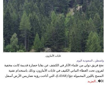
غابات الأمازون
واشنطن ـ السعودية اليوم
نجح فريق دولي من علماء الآثار في الكشف عن بقايا حضارة قديمة كانت مخفية
لقرون تحت الغطاء النباتي الكثيف في غابات الأمازون، وذلك باستخدام تقنية
المسح بالليزر المحمولة جوًا (LiDAR)، التي أتاحت رؤية تضاريس الأرض أسفل
الأ�...
المزيد