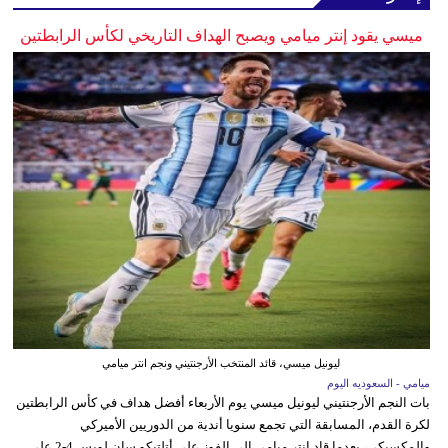
ميسي يقود إنتر ميامي ويصبح الهداف التاريخي لكأس الرابطتين
ليونيل ميسي، قائد المنتخب الأرجنتيني ونجم انتر ميامي
ميامي - السعوديه اليوم
بات النجم الأرجنتيني ليونيل ميسي يوم الأربعاء أفضل هداف في كأس الرابطتين
لكرة القدم، المسابقة التي تجمع سنويا أندية من الدوريين الأميركي
والمكسيكي، بعدما قاد إنتر ميامي إلى الفوز على أتلتيكو سان لويس 4-2 على