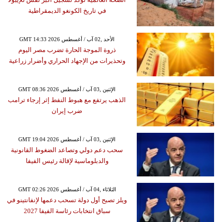
في تاريخ الكونغو الديمقراطية
GMT 14:33 2026 الأحد ,02 آب / أغسطس
ذروة الموجة الحارة تضرب مصر اليوم
وتحذيرات من الإجهاد الحراري وأضرار زراعية
GMT 08:36 2026 الإثنين ,03 آب / أغسطس
الذهب يرتفع مع هبوط النفط إثر إرجاء ترامب
ضرب إيران
GMT 19:04 2026 الإثنين ,03 آب / أغسطس
سحب دعم دولي وتصاعد الضغوط القانونية
والدبلوماسية لإقالة رئيس الفيفا
GMT 02:26 2026 الثلاثاء ,04 آب / أغسطس
ويلز تصبح أول دولة تسحب دعمها لإنفانتينو في
سباق انتخابات رئاسة الفيفا 2027