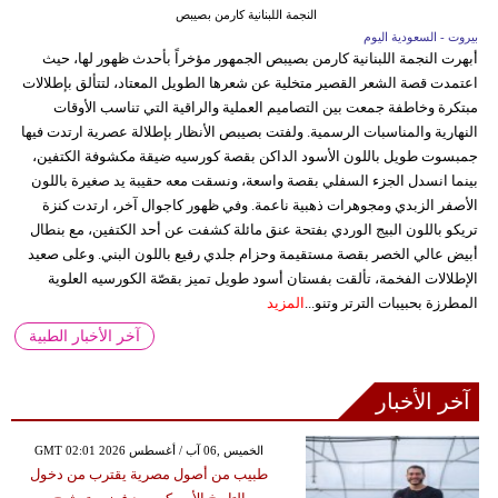
النجمة اللبنانية كارمن بصيبص
بيروت - السعودية اليوم
أبهرت النجمة اللبنانية كارمن بصيبص الجمهور مؤخراً بأحدث ظهور لها، حيث
اعتمدت قصة الشعر القصير متخلية عن شعرها الطويل المعتاد، لتتألق بإطلالات
مبتكرة وخاطفة جمعت بين التصاميم العملية والراقية التي تناسب الأوقات
النهارية والمناسبات الرسمية. ولفتت بصيبص الأنظار بإطلالة عصرية ارتدت فيها
جمبسوت طويل باللون الأسود الداكن بقصة كورسيه ضيقة مكشوفة الكتفين،
بينما انسدل الجزء السفلي بقصة واسعة، ونسقت معه حقيبة يد صغيرة باللون
الأصفر الزبدي ومجوهرات ذهبية ناعمة. وفي ظهور كاجوال آخر، ارتدت كنزة
تريكو باللون البيج الوردي بفتحة عنق مائلة كشفت عن أحد الكتفين، مع بنطال
أبيض عالي الخصر بقصة مستقيمة وحزام جلدي رفيع باللون البني. وعلى صعيد
الإطلالات الفخمة، تألقت بفستان أسود طويل تميز بقصّة الكورسيه العلوية
المطرزة بحبيبات الترتر وتنو...
المزيد
آخر الأخبار الطبية
آخر الأخبار
GMT 02:01 2026 الخميس ,06 آب / أغسطس
طبيب من أصول مصرية يقترب من دخول