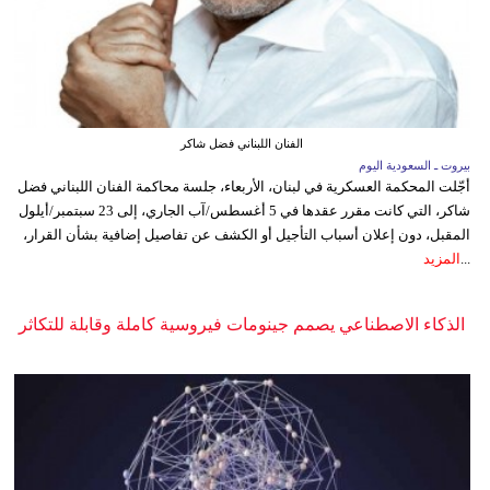
الفنان اللبناني فضل شاكر
بيروت ـ السعودية اليوم
أجّلت المحكمة العسكرية في لبنان، الأربعاء، جلسة محاكمة الفنان اللبناني فضل
شاكر، التي كانت مقرر عقدها في 5 أغسطس/آب الجاري، إلى 23 سبتمبر/أيلول
المقبل، دون إعلان أسباب التأجيل أو الكشف عن تفاصيل إضافية بشأن القرار،
...
المزيد
الذكاء الاصطناعي يصمم جينومات فيروسية كاملة وقابلة للتكاثر