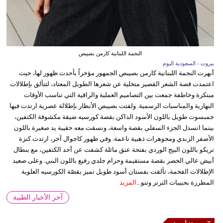
النجمة اللبنانية كارمن بصيبص
بيروت - السعودية اليوم
أبهرت النجمة اللبنانية كارمن بصيبص الجمهور مؤخراً بأحدث ظهور لها، حيث
اعتمدت قصة الشعر القصير متخلية عن شعرها الطويل المعتاد، لتتألق بإطلالات
مبتكرة وخاطفة جمعت بين التصاميم العملية والراقية التي تناسب الأوقات
النهارية والمناسبات الرسمية. ولفتت بصيبص الأنظار بإطلالة عصرية ارتدت فيها
جمبسوت طويل باللون الأسود الداكن بقصة كورسيه ضيقة مكشوفة الكتفين،
بينما انسدل الجزء السفلي بقصة واسعة، ونسقت معه حقيبة يد صغيرة باللون
الأصفر الزبدي ومجوهرات ذهبية ناعمة. وفي ظهور كاجوال آخر، ارتدت كنزة
تريكو باللون البيج الوردي بفتحة عنق مائلة كشفت عن أحد الكتفين، مع بنطال
أبيض عالي الخصر بقصة مستقيمة وحزام جلدي رفيع باللون البني. وعلى صعيد
الإطلالات الفخمة، تألقت بفستان أسود طويل تميز بقصّة الكورسيه العلوية
المطرزة بحبيبات الترتر وتنو...
المزيد
آخر الأخبار الطبية