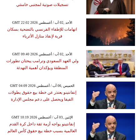
تسجيلات صوتية لمجتبى خامنئي
GMT 22:02 2026 الأحد ,02 آب / أغسطس
اتهامات للإطفاء الفرنسي بالتضحية بسكان
قرية لإنقاذ منازل الأثرياء
GMT 09:40 2026 الأحد ,02 آب / أغسطس
ولي العهد السعودي وترامب يبحثان تطورات
المنطقة ويؤكدان أهمية التهدئة
GMT 04:09 2026 الخميس ,06 آب / أغسطس
إنفانتينو يعتذر عن خطة بيع حقوق بطولات
الفيفا ويحصل على دعم مجلس الإدارة
GMT 10:19 2026 الإثنين ,03 آب / أغسطس
إنفانتينو يواجه أزمة ثقة داخل كرة القدم
العالمية بسبب خطة بيع حقوق كأس العالم