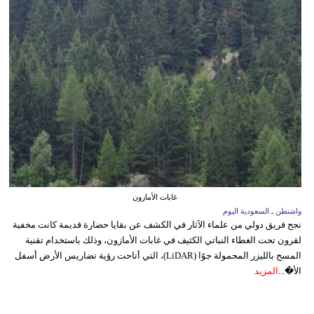
غابات الأمازون
واشنطن ـ السعودية اليوم
نجح فريق دولي من علماء الآثار في الكشف عن بقايا حضارة قديمة كانت مخفية
لقرون تحت الغطاء النباتي الكثيف في غابات الأمازون، وذلك باستخدام تقنية
المسح بالليزر المحمولة جوًا (LiDAR)، التي أتاحت رؤية تضاريس الأرض أسفل
الأ�...
المزيد