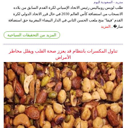
مدريد - السعودية اليوم
طلب لويس روبياليس رئيس الاتحاد الإسباني لكرة القدم السابق من بلاده
الانسحاب من استضافة كأس العالم 2030 في حال قرر الاتحاد الدولي لكرة
القدم "فيفا" منح ملعب الحسن الثاني في الدار البيضاء المغربية حق استضافة
مبار�...
المزيد
المزيد من التحقيقات السياحية
تناول المكسرات بانتظام قد يعزز صحة القلب ويقلل مخاطر
الأمراض