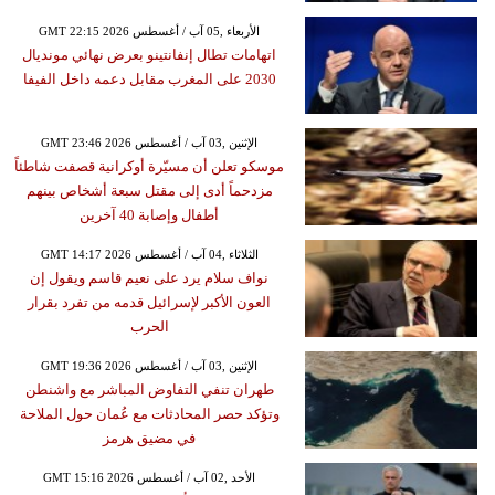
GMT 22:15 2026 الأربعاء ,05 آب / أغسطس
اتهامات تطال إنفانتينو بعرض نهائي مونديال
2030 على المغرب مقابل دعمه داخل الفيفا
GMT 23:46 2026 الإثنين ,03 آب / أغسطس
موسكو تعلن أن مسيّرة أوكرانية قصفت شاطئاً
مزدحماً أدى إلى مقتل سبعة أشخاص بينهم
أطفال وإصابة 40 آخرين
GMT 14:17 2026 الثلاثاء ,04 آب / أغسطس
نواف سلام يرد على نعيم قاسم ويقول إن
العون الأكبر لإسرائيل قدمه من تفرد بقرار
الحرب
GMT 19:36 2026 الإثنين ,03 آب / أغسطس
طهران تنفي التفاوض المباشر مع واشنطن
وتؤكد حصر المحادثات مع عُمان حول الملاحة
في مضيق هرمز
GMT 15:16 2026 الأحد ,02 آب / أغسطس