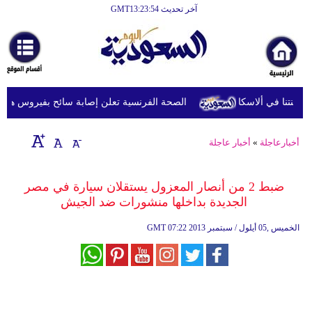
آخر تحديث GMT13:23:54
الرئيسية
أخبارعاجلة
رياضة
الصحة الفرنسية تعلن إصابة سائح بفيروس هانتا بعد
ثقافة
إقتصاد
أخبارعاجلة
»
أخبار عاجلة
فن
ضبط 2 من أنصار المعزول يستقلان سيارة في مصر
وموسيقى
الجديدة بداخلها منشورات ضد الجيش
أزياء
07:22 2013 الخميس ,05 أيلول / سبتمبر
GMT
صحة
وتغذية
سياحة